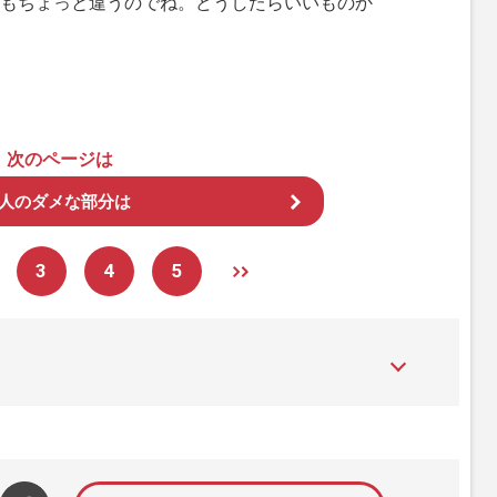
もちょっと違うのでね。どうしたらいいものか
次のページは
3人のダメな部分は
3
4
5
た女性週刊誌。芸能ゴシップや事件、皇室の話題、感動ドキュメン
発信している。2017年12月12日号で「眞子さま嫁ぎ先の“義
」報道をスクープ。この一報から約2か月後、宮内庁は結婚延期を
雑誌ジャーナリズム賞」大賞を受賞した。毎週火曜日発売。