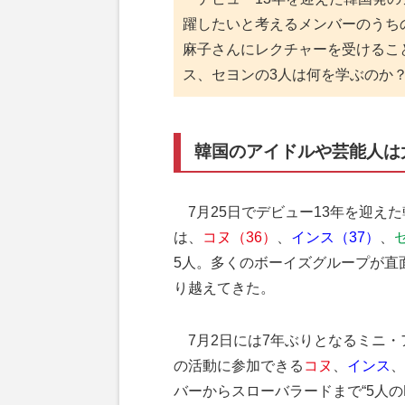
躍したいと考えるメンバーのうち
麻子さんにレクチャーを受けるこ
ス、セヨンの3人は何を学ぶのか
韓国のアイドルや芸能人は
7月25日でデビュー13年を迎えた
は、
コヌ（36）
、
インス（37）
、
5人。多くのボーイズグループが直
り越えてきた。
7月2日には7年ぶりとなるミニ・ア
の活動に参加できる
コヌ
、
インス
、
バーからスローバラードまで“5人の