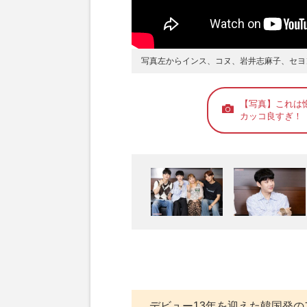
写真左からインス、コヌ、岩井志麻子、セヨ
【写真】これは惚
カッコ良すぎ！
デビュー13年を迎えた韓国発の