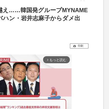
え……韓国発グループMYNAME
バハン・岩井志麻子からダメ出
印刷
もっと読む
arrow_forward_ios