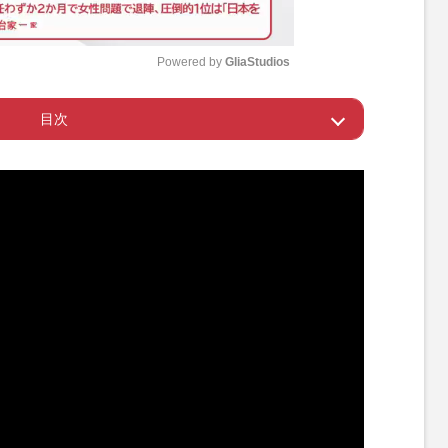
Powered by 
GliaStudios
目次
M
u
ルや芸能人は大変？
t
e
を間違えてしまうことも
で足首にカギをつけてはいけない理由
いちばん気に入ったメンバーは