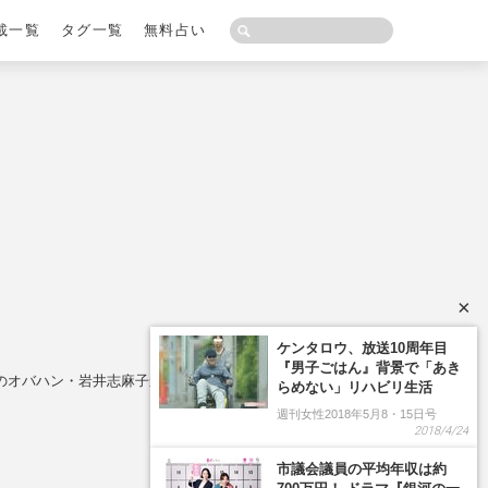
載一覧
タグ一覧
無料占い
×
ケンタロウ、放送10周年目
『男子ごはん』背景で「あき
強のオバハン・岩井志麻子からダメ出し！
らめない」リハビリ生活
週刊女性2018年5月8・15日号
2018/4/24
市議会議員の平均年収は約