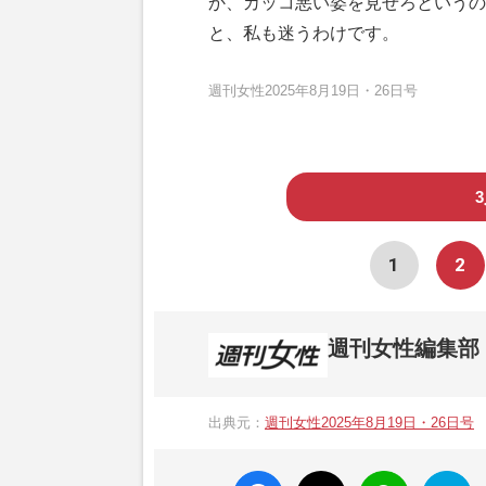
か、カッコ悪い姿を見せろというの
と、私も迷うわけです。
週刊女性2025年8月19日・26日号
1
2
週刊女性編集部
1957年3月6日に日本で最初に創刊され
ト、美容・健康・グルメ・占いに関する情報を
出典元：
週刊女性2025年8月19日・26日号
母”が抱える400万円超の“借金トラブル”
発表。同記事は2018年の「編集者が選ぶ
faceboo
X ポス
LINE
はてな