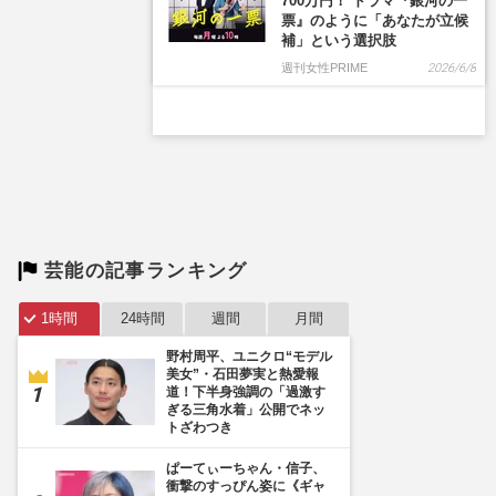
700万円！ ドラマ『銀河の一
票』のように「あなたが立候
補」という選択肢
週刊女性PRIME
2026/6/8
芸能の記事ランキング
1時間
24時間
週間
月間
野村周平、ユニクロ“モデル
美女”・石田夢実と熱愛報
道！下半身強調の「過激す
ぎる三角水着」公開でネッ
トざわつき
ぱーてぃーちゃん・信子、
衝撃のすっぴん姿に《ギャ