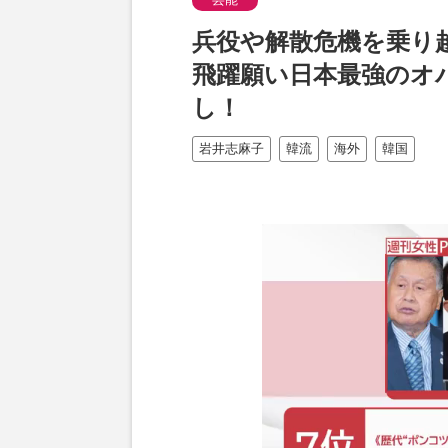
兵役や解散危機を乗り越
飛躍願い日本最強のオ
し！
岩井志麻子
韓流
海外
韓国