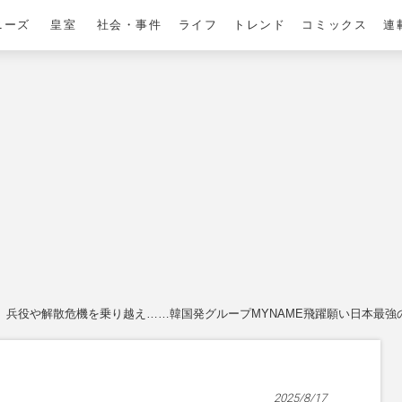
ニーズ
皇室
社会・事件
ライフ
トレンド
コミックス
連
兵役や解散危機を乗り越え……韓国発グループMYNAME飛躍願い日本最
2025/8/17