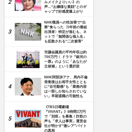
ルメイクよりいい》の
声…“お嬢様な素顔”とのギ
ャップで好感度爆上がり
NHK職員への性加害で“出
禁”食らった〈5年前の番組
出演者〉特定が進むも、ネ
ットで「無関係な個人名」
も拡散される“二次被害”
市議会議員の平均年収は約
700万円！ ドラマ『銀河の
一票』のように「あなたが
立候補」という選択肢
NHK阿部渉アナ、局内不倫
発覚後はお相手女性ととも
に“在宅勤務”も「業務内容
は一部しか知らされていな
い」早期退職の可能性も
《TBS日曜劇場
『VIVANT』》8時間3万円
で「別班」を募集！詐欺の
声も「求人は事実」運営会
社が明かす“激レア”バイト
の真相