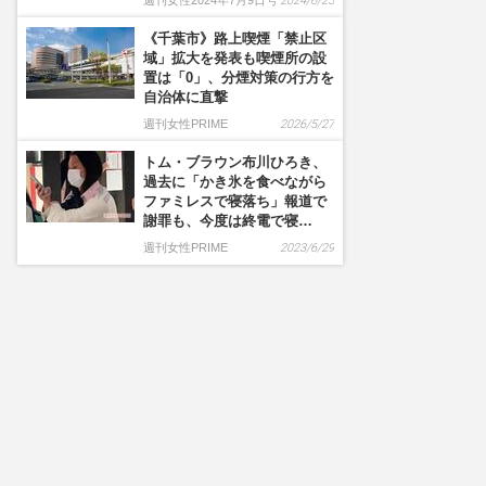
週刊女性2024年7月9日号
2024/6/25
《千葉市》路上喫煙「禁止区
域」拡大を発表も喫煙所の設
置は「0」、分煙対策の行方を
自治体に直撃
週刊女性PRIME
2026/5/27
トム・ブラウン布川ひろき、
過去に「かき氷を食べながら
ファミレスで寝落ち」報道で
謝罪も、今度は終電で寝…
週刊女性PRIME
2023/6/29