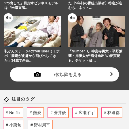
5つ出して」目指すビジネスモデル
た〈5年前の番組出演者〉特定が進
は『米津玄師…
むも、ネット…
乳がんステージ4のYouTuberミミポ
『Number_i』神宮寺勇太・平野紫
ポ「腫瘍が皮膚から飛び出してき
耀・岸優太が“海外進出”の夢実現
た」34歳で余命…
も、チケット価…
7位以降を見る
注目のタグ
Netflix
熱愛
蒼井優
広瀬すず
林遣都
小栗旬
野村周平