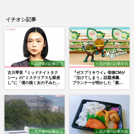
イチオシ記事
⭐ 高評価の記事(9.7)
⭐ 高評価の記事(9.5)
古川琴音『ミッドナイトタク
『ゼスプリキウイ』母猫CMが
シー』の“ミステリアスな眼差
「泣けてしまう」話題沸騰、
し”に「僕の描く女の子みた
プランナーが明かした「親に
い」現代美術家・奈良美智氏
連絡したくなる」制作秘話
もSNSで“公認”
⭐ 高評価の記事(8.5)
⭐ 高評価の記事(8.8)