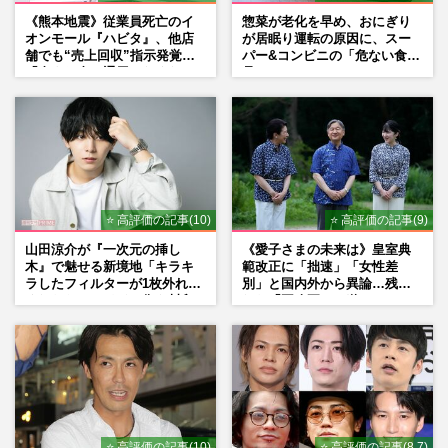
《熊本地震》従業員死亡のイ
惣菜が老化を早め、おにぎり
オンモール『ハビタ』、他店
が居眠り運転の原因に、スー
舗でも“売上回収”指示発覚で
パー&コンビニの「危ない食
「命より金」通用しなくなっ
品」
た言い訳
⭐ 高評価の記事(10)
⭐ 高評価の記事(9)
山田涼介が『一次元の挿し
《愛子さまの未来は》皇室典
木』で魅せる新境地「キラキ
範改正に「拙速」「女性差
ラしたフィルターが1枚外れて
別」と国内外から異論…残さ
くれたら」アイドル像を封印
れた「再改正」の道
した覚悟
⭐ 高評価の記事(10)
⭐ 高評価の記事(8.7)