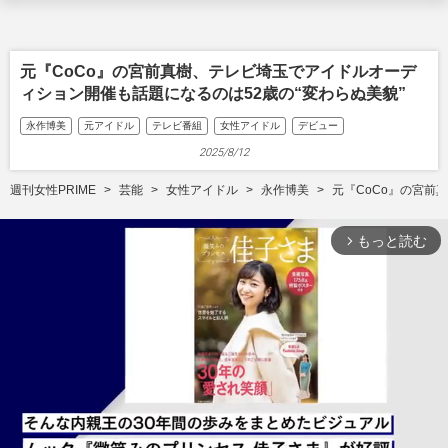
元『CoCo』の宮前真樹、テレビ埼玉でアイドルオーデ
ィション開催も話題になるのは52歳の“変わらぬ美貌”
永作博美
元アイドル
テレビ番組
女性アイドル
デビュー
2025/8/12
週刊女性PRIME
芸能
女性アイドル
永作博美
元『CoCo』の宮前
もっと読む
arrow_forward_ios