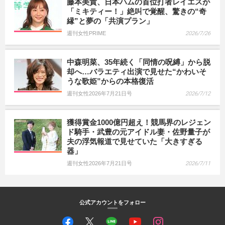
藤本美貴、日本ハムの首位打者レイエスが
「ミキティー！」絶叫で覚醒、驚きの“奇
縁”と夢の「共演プラン」
週刊女性PRIME
2026/7/26
中森明菜、35年続く「同情の呪縛」から脱
却へ…バラエティ出演で見せた“かわいそ
うな歌姫”からの本格復活
週刊女性2026年7月21日号
2026/7/12
獲得賞金1000億円超え！競馬界のレジェン
ド騎手・武豊の元アイドル妻・佐野量子が
夫の浮気報道で見せていた「大きすぎる
器」
週刊女性2026年7月21日号
2026/7/11
公式アカウントをフォロー