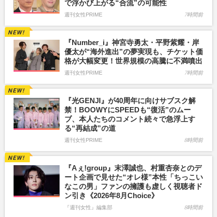
で浮かび上がる“合流”の可能性
週刊女性PRIME
7時間前
『Number_i』神宮寺勇太・平野紫耀・岸
優太が“海外進出”の夢実現も、チケット価
格が大幅変更！世界規模の高騰に不満噴出
週刊女性PRIME
7時間前
『光GENJI』が40周年に向けサブスク解
禁！BOOWYにSPEEDも“復活”のムー
ブ、本人たちのコメント続々で急浮上す
る“再結成”の道
週刊女性PRIME
8時間前
『Aぇ!group』末澤誠也、村重杏奈とのデ
ート企画で見せた“オレ様”本性「ちっこい
なこの男」ファンの擁護も虚しく視聴者ド
ン引き《2026年8月Choice》
『週刊女性』編集部
8時間前