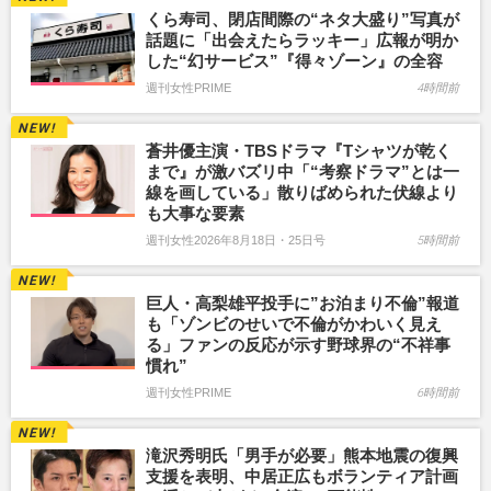
くら寿司、閉店間際の“ネタ大盛り”写真が
話題に「出会えたらラッキー」広報が明か
した“幻サービス”『得々ゾーン』の全容
週刊女性PRIME
4時間前
蒼井優主演・TBSドラマ『Tシャツが乾く
まで』が激バズリ中「“考察ドラマ”とは一
線を画している」散りばめられた伏線より
も大事な要素
週刊女性2026年8月18日・25日号
5時間前
巨人・高梨雄平投手に”お泊まり不倫”報道
も「ゾンビのせいで不倫がかわいく見え
る」ファンの反応が示す野球界の“不祥事
慣れ”
週刊女性PRIME
6時間前
滝沢秀明氏「男手が必要」熊本地震の復興
支援を表明、中居正広もボランティア計画