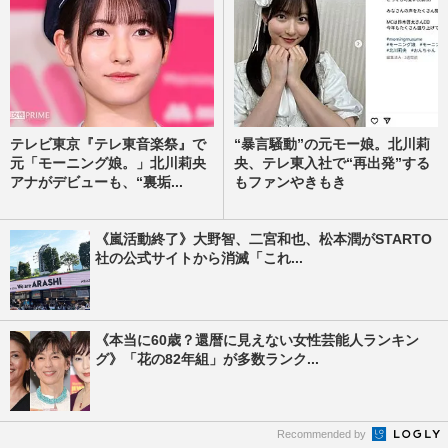
テレビ東京『テレ東音楽祭』で
“暴言騒動”の元モー娘。北川莉
元「モーニング娘。」北川莉央
央、テレ東入社で“再出発”する
アナがデビューも、“裏垢...
もファンやきもき
《嵐活動終了》大野智、二宮和也、松本潤がSTARTO
社の公式サイトから消滅「これ...
《本当に60歳？還暦に見えない女性芸能人ランキン
グ》「花の82年組」が多数ランク...
Recommended by