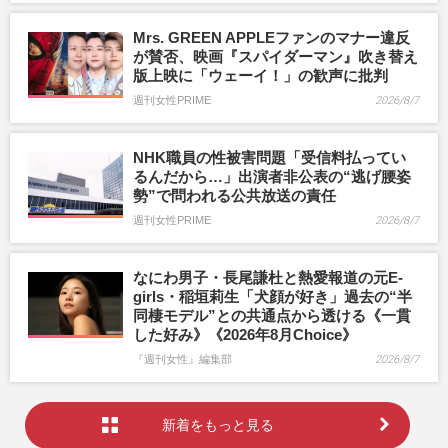
Mrs. GREEN APPLEファンのマナー違反
が賛否、映画『スパイダーマン』吹き替え
版上映に「ウェーイ！」の歓声に批判
週刊女性PRIME
2026/8/7
NHK職員の性被害問題「受信料払ってい
るんだから…」出演者非公表の“逃げ腰姿
勢”で問われる公共放送の責任
週刊女性PRIME
2026/8/7
なにわ男子・長尾謙杜と熱愛報道の元E-
girls・稲垣莉生「犬顔が好き」過去の“半
同棲モデル”との共通点から透ける《一貫
した好み》《2026年8月Choice》
『週刊女性』編集部
2026/8/7
新着をもっと見る