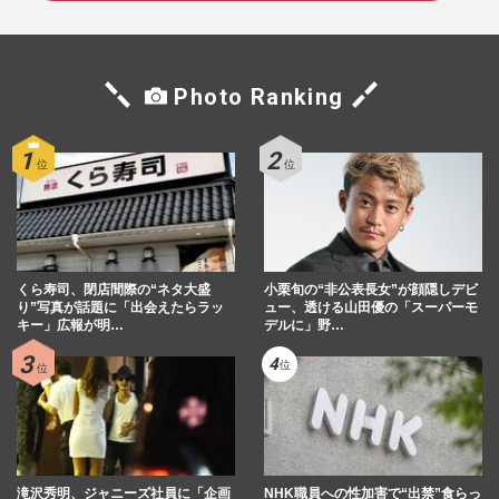
Photo Ranking
くら寿司、閉店間際の“ネタ大盛
小栗旬の“非公表長女”が顔隠しデビ
り”写真が話題に「出会えたらラッ
ュー、透ける山田優の「スーパーモ
キー」広報が明…
デルに」野…
滝沢秀明、ジャニーズ社員に「企画
NHK職員への性加害で“出禁”食らっ