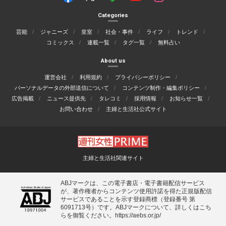
Categories
芸能
ジャニーズ
皇室
社会・事件
ライフ
トレンド
コミックス
連載一覧
タグ一覧
無料占い
About us
運営会社
利用規約
プライバシーポリシー
パーソナルデータの外部送信について
コンテンツ制作・編集ポリシー
広告掲載
ニュース提供先
タレコミ
採用情報
お知らせ一覧
お問い合わせ
主婦と生活社公式サイト
主婦と生活社関連サイト
ABJマークは、この電子書店・電子書籍配信サービス
が、著作権者からコンテンツ使用許諾を得た正規版配信
サービスであることを示す登録商標（登録番号 第
6091713号）です。ABJマークについて、詳しくはこち
らを御覧ください。
https://aebs.or.jp/