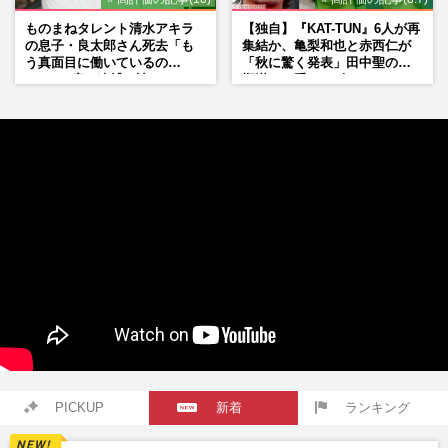
ものまねタレント清水アキラ
【独自】『KAT-TUN』6人が再
の息子・良太郎さん死去「も
集結か、亀梨和也と赤西仁が
う真面目に働いているの
「秋に驚く発表」田中聖の刑
で」、2度の逮捕も諦めなかっ
期満了と重なる“匂わせ”では
た芸能界“波乱に満ちた37年”
ない理由
PICKUP
新着
ランキング