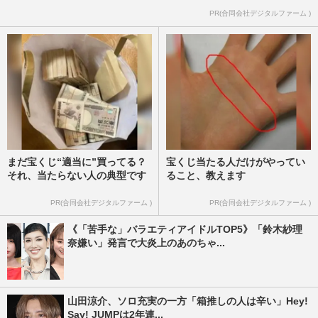
PR(合同会社デジタルファーム )
まだ宝くじ“適当に”買ってる？
宝くじ当たる人だけがやってい
それ、当たらない人の典型です
ること、教えます
PR(合同会社デジタルファーム )
PR(合同会社デジタルファーム )
《「苦手な」バラエティアイドルTOP5》「鈴木紗理
奈嫌い」発言で大炎上のあのちゃ...
山田涼介、ソロ充実の一方「箱推しの人は辛い」Hey!
Say! JUMPは2年連...