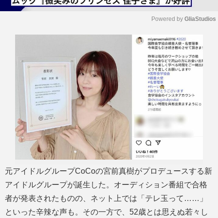
Powered by 
GliaStudios
M
u
t
e
元アイドルグループCoCoの宮前真樹がプロデュースする新
アイドルグループが誕生した。オーディション番組で合格
者が発表されたものの、ネット上では「テレ玉って……」
といった辛辣な声も。その一方で、52歳とは思えぬ若々し