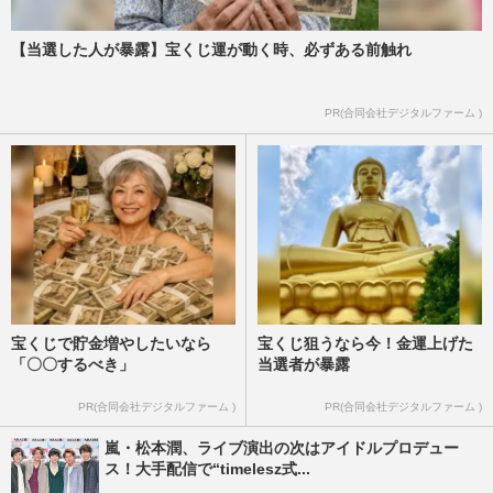
【当選した人が暴露】宝くじ運が動く時、必ずある前触れ
PR(合同会社デジタルファーム )
宝くじで貯金増やしたいなら
宝くじ狙うなら今！金運上げた
「〇〇するべき」
当選者が暴露
PR(合同会社デジタルファーム )
PR(合同会社デジタルファーム )
嵐・松本潤、ライブ演出の次はアイドルプロデュー
ス！大手配信で“timelesz式...