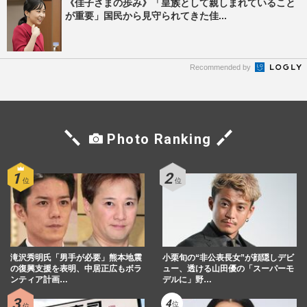
《佳子さまの歩み》「皇族として親しまれていること
が重要」国民から見守られてきた佳...
Recommended by
Photo Ranking
滝沢秀明氏「男手が必要」熊本地震
小栗旬の“非公表長女”が顔隠しデビ
の復興支援を表明、中居正広もボラ
ュー、透ける山田優の「スーパーモ
ンティア計画…
デルに」野…