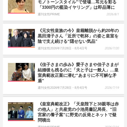
モノトーンスタイル”で登場…耳元を彩る
「3300円の藍染イヤリング」は即品薄に
週刊女性PRIME
2026/8/1
《元女性皇族の今》皇籍離脱から約20年の
黒田清子さん「近所で乾杯」の姿と皇室を
陰で支え続ける“隠せない気品”
週刊女性2026年7月28日・8月4日号
2026/7/20
《佳子さまの歩み》愛子さまや佳子さまが
結婚後も残るのに「夫と子は一般人」…皇
室典範改正案に潜む“あまりに不可解な矛
盾”
週刊女性2026年7月28日・8月4日号
2026/7/19
《皇室典範改正》「天皇陛下と38親等は赤
の他人」と共産党の小池晃書記局長、“旧
宮家の養子案”に野党の反発とネットで疑
問噴出