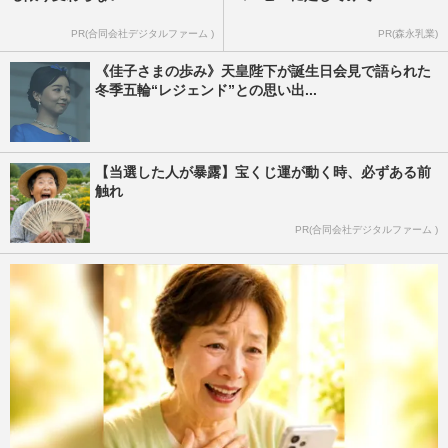
PR(合同会社デジタルファーム )
PR(森永乳業)
《佳子さまの歩み》天皇陛下が誕生日会見で語られた
冬季五輪“レジェンド”との思い出...
【当選した人が暴露】宝くじ運が動く時、必ずある前
触れ
PR(合同会社デジタルファーム )