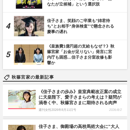
なたが立候補」という選択肢
佳子さま、笑顔のご卒業も“姉君待
ち”とお相手“身体検査”で懸念される
慶事の遅れ
《皇族費1億円超の支給もなぜ？》秋
篠宮家「お金が足りない」発言に宮
内庁も困惑…佳子さま分室改修も影
響か
秋篠宮家の最新記事
《佳子さまの歩み》皇室典範改正案の成立
に天皇陛下、愛子さまらの考えは？疑問が
渦巻く中、秋篠宮さまに期待される肉声
週刊女性2026年8月11日号
2026/8/2
佳子さま、御殿場の高校馬術大会に“大人