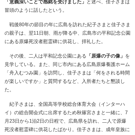
「意義深いことで感銘を受けました」
と述べ、佳子さまは
冒頭のように話したという。
戦後80年の節目の年に広島を訪れた紀子さまと佳子さま
の親子は、翌11日朝、雨が降る中、広島市の平和記念公園
にある原爆死没者慰霊碑に供花し、拝礼した。
その後、二人は平和記念公園にある
「原爆の子の像」
を
見学している。また、同じ市内にある広島原爆養護ホーム
「舟入むつみ園」を訪問し、佳子さまは「何をされる時間
が楽しいですか」と質問するなど、入所者たちと懇談し
た。
紀子さまは、全国高等学校総合体育大会（インターハ
イ）の総合開会式に出席するため秋篠宮さまと一緒に、7
月23日から1泊2日の日程で、広島県を訪れ、二人で原爆
死没者慰霊碑に供花したばかり。佳子さまは、成年皇族に