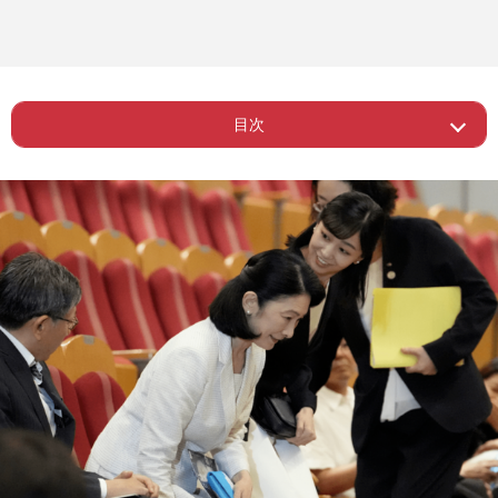
目次
ー ミュージカル『PEACE ON YOUR
Page 1
WINGS』
Page 2
ー 原子爆弾の投下という悲惨な歴史