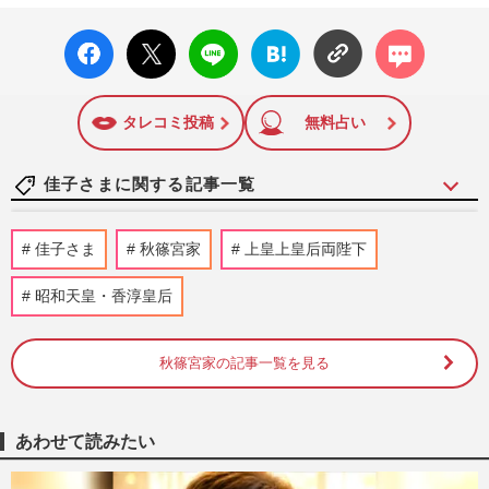
康・グルメ・占いに関する情報を発信している。2017年12月
facebo
X ポス
LINE
はてな
コメン
12日号で「眞子さま嫁ぎ先の“義母”が抱える400万円超の“借金
ok い
ト
ブック
ト
トラブル”」報道をスクープ。この一報から約2か月後、宮内庁
いね
マーク
は結婚延期を発表。同記事は2018年の「編集者が選ぶ雑誌ジ
に追加
ャーナリズム賞」大賞を受賞した。毎週火曜日発売。
タレコミ投稿
無料占い
佳子さまに関する記事一覧
《佳子さまの歩み》皇室典範改正案の成立
佳子さま
秋篠宮家
上皇上皇后両陛下
に天皇陛下、愛子さまらの考えは？疑問が
渦巻く中、秋篠宮さまに期…
昭和天皇・香淳皇后
週刊女性2026年8月11日号
2026/8/2
秋篠宮家の記事一覧を見る
佳子さま、御殿場の高校馬術大会に“大人
モノトーンスタイル”で登場…耳元を彩る
「3300円の藍染イヤリング…
週刊女性PRIME
2026/8/1
あわせて読みたい