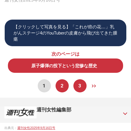
【クリックして写真を見る】「これが癌の花…」乳
がんステージ4のYouTuberの皮膚から飛び出てきた腫
瘍
次のページは
原子爆弾の投下という悲惨な歴史
1
2
3
週刊女性編集部
1957年3月6日に日本で最初に創刊された女性週刊誌。芸能ゴ
出典元：
週刊女性2025年9月16日号
シップや事件、皇室の話題、感動ドキュメント、美容・健