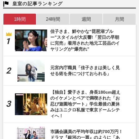
皇室の記事ランキング
1時間
24時間
週間
月間
佳子さま、鮮やかな“琵琶湖ブル
ー”スタイルが大反響!「翌日の早朝
に完売」着用された地元工芸品のイ
ヤリングが“爆売れ”
元宮内庁職員「佳子さまは美しく見
せる術を身につけておられる」
【独自】愛子さま、身長180cm超え
のイケメンとペアで満喫された「お
忍び遊園地デート」学生最後の夏休
みはユニクロ私服で東京ドームシテ
ィへ！
市議会議員の平均年収は約700万円！
ドラマ『銀河の一票』のように「あ