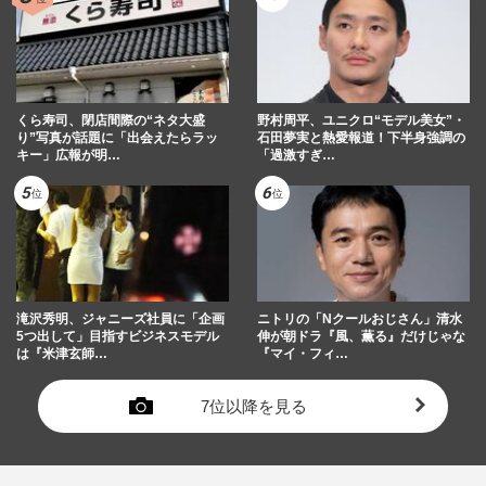
くら寿司、閉店間際の“ネタ大盛
野村周平、ユニクロ“モデル美女”・
り”写真が話題に「出会えたらラッ
石田夢実と熱愛報道！下半身強調の
キー」広報が明…
「過激すぎ…
滝沢秀明、ジャニーズ社員に「企画
ニトリの「Nクールおじさん」清水
5つ出して」目指すビジネスモデル
伸が朝ドラ『風、薫る』だけじゃな
は『米津玄師…
『マイ・フィ…
7位以降を見る