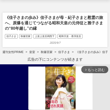
《佳子さまの歩み》佳子さまが母・紀子さまと慰霊の旅
へ、原爆を通じてつながる昭和天皇の元侍従と雅子さま
の“80年越し”の縁
佳子さま
秋篠宮家
上皇上皇后両陛下
昭和天皇・香淳皇后
2025/9/7
週刊女性PRIME
皇室
秋篠宮家
佳子さま
《佳子さまの歩み》佳子さ
広告の下にコンテンツが続きます
もっと読む
arrow_forward_ios