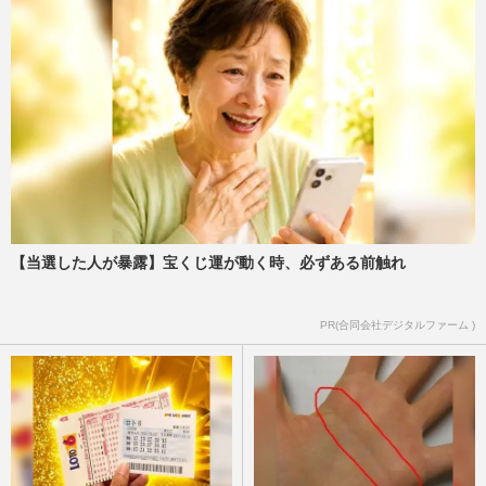
《佳子さまの歩み》愛子さまや佳子さまが
結婚後も残るのに「夫と子は一般人」…皇
室典範改正案に潜む“あま…
週刊女性2026年7月28日・8月4日号
2026/7/19
愛子さまと佳子さまのパールとおそろいヘ
アで「姉妹コーデ」と天皇家と秋篠宮家が
茶会で見せた「絆のリンク…
週刊女性PRIME
2026/7/16
【当選した人が暴露】宝くじ運が動く時、必ずある前触れ
《佳子さまの歩み》「皇族として親しまれ
ていることが重要」国民から見守られてき
た佳子さまが持つ、一般人…
PR(合同会社デジタルファーム )
週刊女性2026年7月21日号
2026/7/12