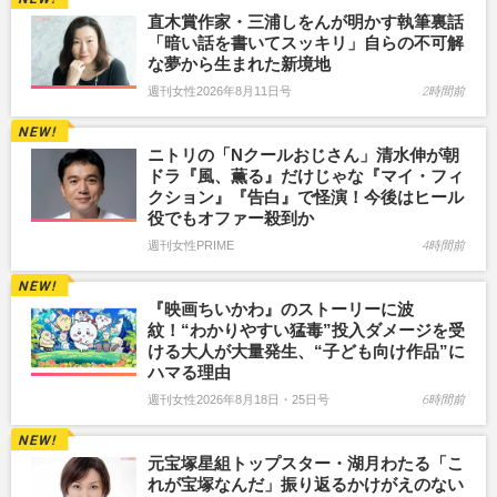
直木賞作家・三浦しをんが明かす執筆裏話
「暗い話を書いてスッキリ」自らの不可解
な夢から生まれた新境地
週刊女性2026年8月11日号
2時間前
ニトリの「Nクールおじさん」清水伸が朝
ドラ『風、薫る』だけじゃな『マイ・フィ
クション』『告白』で怪演！今後はヒール
役でもオファー殺到か
週刊女性PRIME
4時間前
『映画ちいかわ』のストーリーに波
紋！“わかりやすい猛毒”投入ダメージを受
ける大人が大量発生、“子ども向け作品”に
ハマる理由
週刊女性2026年8月18日・25日号
6時間前
元宝塚星組トップスター・湖月わたる「こ
れが宝塚なんだ」振り返るかけがえのない