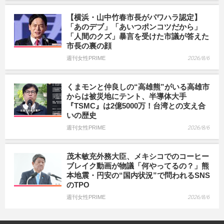
【横浜・山中竹春市長がパワハラ認定】
「あのデブ」「あいつポンコツだから」
「人間のクズ」暴言を受けた市議が答えた
市長の裏の顔
週刊女性PRIME
2026/8/6
くまモンと仲良しの“高雄熊”がいる高雄市
からは被災地にテント、半導体大手
『TSMC』は2億5000万！台湾との支え合
いの歴史
週刊女性PRIME
2026/8/6
茂木敏充外務大臣、メキシコでのコーヒー
ブレイク動画が物議「何やってるの？」熊
本地震・円安の“国内状況”で問われるSNS
のTPO
週刊女性PRIME
2026/8/6