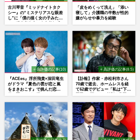
古川琴音『ミッドナイトタク
「皮をめくって洗え」「添い
シー』の“ミステリアスな眼差
寝して」介護職の半数が性的
し”に「僕の描く女の子みた
嫌がらせや暴力を経験
い」現代美術家・奈良美智氏
もSNSで“公認”
⭐ 高評価の記事(10)
⭐ 高評価の記事(8.5)
『ACEes』浮所飛貴×深田竜生
【訃報】作家・赤松利市さん
がドラマ『夏色の雲が恋と嵐
70歳で逝去、ホームレスを経
をまきおこす』で挑んだ恋人
て62歳でデビュー「私は“下級
役、照れながら挑んだキュン
国民”。死ぬまで差別と貧困を
シーン秘話
書き続けます」壮絶人生