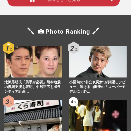
Photo Ranking
滝沢秀明氏「男手が必要」熊本地震
小栗旬の“非公表長女”が顔隠しデビ
の復興支援を表明、中居正広もボラ
ュー、透ける山田優の「スーパーモ
ンティア計画…
デルに」野…