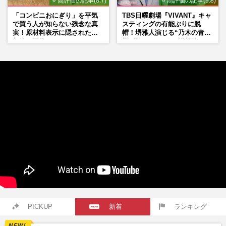
⭐ 高評価の記事(8.7)
⭐ 高評価の記事(9.8)
「コンビニおにぎり」を平気
TBS日曜劇場『VIVANT』キャ
で買う人が知らない残念な真
スティングの有能ぶりに脱
実！原材料表示に隠された添
帽！堺雅人演じる“乃木の青年
加物の正体
期”役は、そっくり説根強い
Mr.Children桜井和寿のバンド
マン長男・櫻井海音だった
PICKUP
新着
ランキング