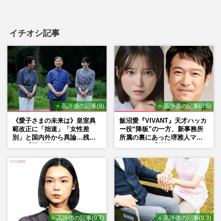
イチオシ記事
⭐ 高評価の記事(9)
⭐ 高評価の記事(8.5)
《愛子さまの未来は》皇室典
飯沼愛『VIVANT』天才ハッカ
範改正に「拙速」「女性差
ー役“降板”の一方、新事務所
別」と国内外から異論…残さ
所属の裏にあった堺雅人マネ
れた「再改正」の道
ージャーの「後押し」
⭐ 高評価の記事(9.7)
⭐ 高評価の記事(9.3)