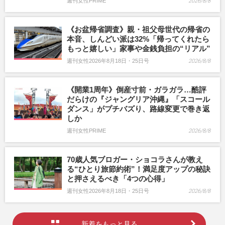
週刊女性PRIME
2026/8/8
《お盆帰省調査》親・祖父母世代の帰省の
本音、しんどい派は32%「帰ってくれたら
もっと嬉しい」家事や金銭負担の“リアル”
週刊女性2026年8月18日・25日号
2026/8/8
《開業1周年》倒産寸前・ガラガラ…酷評
だらけの『ジャングリア沖縄』「スコール
ダンス」がプチバズり、路線変更で巻き返
しか
週刊女性PRIME
2026/8/8
70歳人気ブロガー・ショコラさんが教え
る“ひとり旅節約術”！満足度アップの秘訣
と押さえるべき「4つの心得」
週刊女性2026年8月18日・25日号
2026/8/8
新着をもっと見る