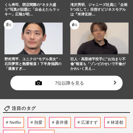
くら寿司、閉店間際の“ネタ大盛
滝沢秀明、ジャニーズ社員に「企画
り”写真が話題に「出会えたらラッ
5つ出して」目指すビジネスモデル
キー」広報が明…
は『米津玄師…
野村周平、ユニクロ“モデル美女”・
巨人・高梨雄平投手に”お泊まり不
石田夢実と熱愛報道！下半身強調の
倫”報道も「ゾンビのせいで不倫が
「過激すぎ…
かわいく見え…
7位以降を見る
注目のタグ
Netflix
熱愛
蒼井優
広瀬すず
林遣都