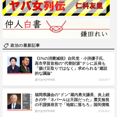
政治の最新記事
《1%の消費減税》自民党・小渕優子氏、
高市早苗首相の“代替財源”ナシに反発も
「揚げ足取りではなく」求められる“建設
的な議論”
週刊女性PRIME
2026/8/7
福岡県議会の“ドン”蔵内勇夫議長、炎上続
きの中「ネパールは天国だった」震災無視
の不謹慎発言で「地獄に落ちろ」国民憤慨
週刊女性PRIME
2026/8/6