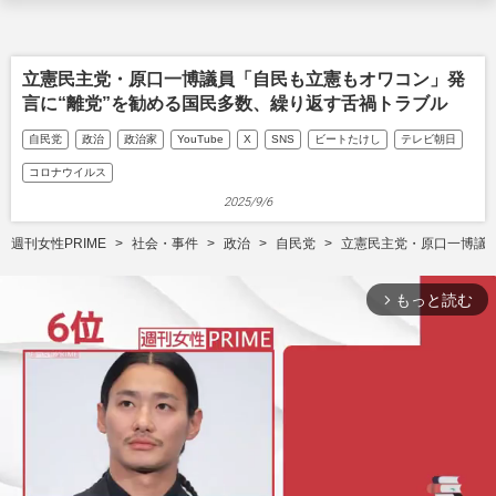
立憲民主党・原口一博議員「自民も立憲もオワコン」発
言に“離党”を勧める国民多数、繰り返す舌禍トラブル
自民党
政治
政治家
YouTube
X
SNS
ビートたけし
テレビ朝日
コロナウイルス
2025/9/6
週刊女性PRIME
社会・事件
政治
自民党
立憲民主党・原口一博議
もっと読む
arrow_forward_ios