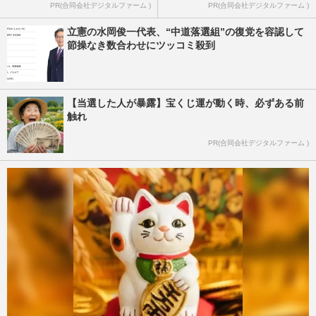
PR(合同会社デジタルファーム )
PR(合同会社デジタルファーム )
立憲の水岡俊一代表、“中道落選組”の復党を容認して
節操なき数合わせにツッコミ殺到
【当選した人が暴露】宝くじ運が動く時、必ずある前
触れ
PR(合同会社デジタルファーム )