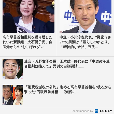
高市早苗首相批判を繰り返した
中道・小川淳也代表、“野党うざ
れいわ新撰組・大石晃子氏、自
い”の風潮は「暮らしのゆとり」
民党からの“おこぼれゾン...
「精神的な余裕」喪失...
連合・芳野友子会長、玉木雄一郎代表に「中道改革連
合批判は控えて」異例の自制要請…...
「消費税減税の公約」進める高市早苗首相を“後ろから
撃った”石破茂前首相、〈減税に...
Recommended by