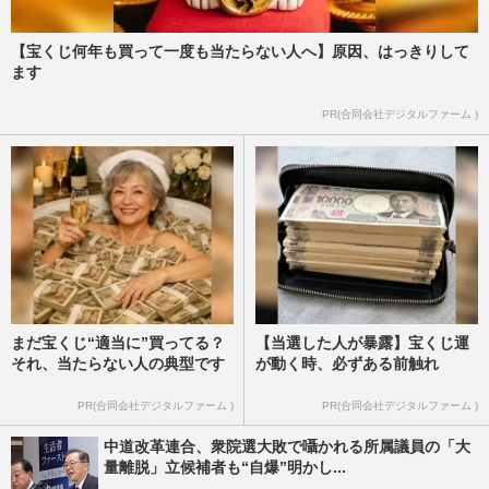
【宝くじ何年も買って一度も当たらない人へ】原因、はっきりして
ます
PR(合同会社デジタルファーム )
まだ宝くじ“適当に”買ってる？
【当選した人が暴露】宝くじ運
それ、当たらない人の典型です
が動く時、必ずある前触れ
PR(合同会社デジタルファーム )
PR(合同会社デジタルファーム )
中道改革連合、衆院選大敗で囁かれる所属議員の「大
量離脱」立候補者も“自爆”明かし...