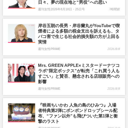
日々、夢の現在地と“男役”への思い
週刊女性2026年8月18日・25日号
7時間前
岸谷五朗の長男・岸谷蘭丸がYouTubeで喫
煙者による多額の税金支出を訴えるも、タ
バコ害で生じる社会的損失額の方が上回る
実情
週刊女性PRIME
2026/8/8
Mrs. GREEN APPLE×ミスタードーナツコ
ラボ“限定ボックス”が転売「これ買う人も
すごい」と賛否、懸念される店頭販売への
影響
週刊女性PRIME
2026/8/8
『映画ちいかわ 人魚の島のひみつ』入場
者特典第2弾にボンボンドロップシール配
布、“ファン以外”も飛びついた第1弾と衝
撃のラスト