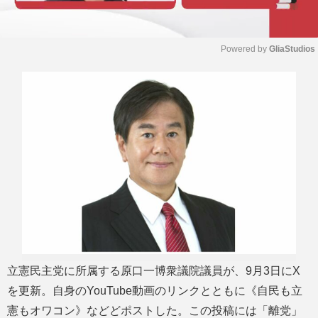
Powered by 
GliaStudios
M
u
t
e
立憲民主党に所属する原口一博衆議院議員が、9月3日にX
を更新。自身のYouTube動画のリンクとともに《自民も立
憲もオワコン》などどポストした。この投稿には「離党」