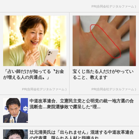
PR(合同会社デジタルファーム )
「占い師だけが知ってる〝お金
宝くじ当たる人だけがやってい
が増える人の共通点〟」
ること、教えます
PR(合同会社デジタルファーム )
PR(合同会社デジタルファーム )
中道改革連合、立憲民主党と公明党の統一地方選の合
流断念…衆院選惨敗で露呈した“理...
辻元清美氏は「出られません」混迷する中道改革連合
の代表選、限られる人材と指摘され...