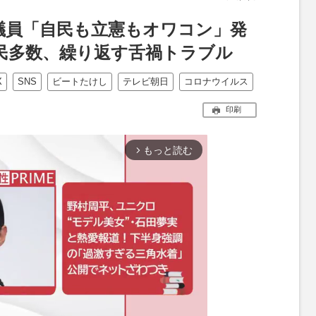
議員「自民も立憲もオワコン」発
国民多数、繰り返す舌禍トラブル
X
SNS
ビートたけし
テレビ朝日
コロナウイルス
印刷
もっと読む
arrow_forward_ios