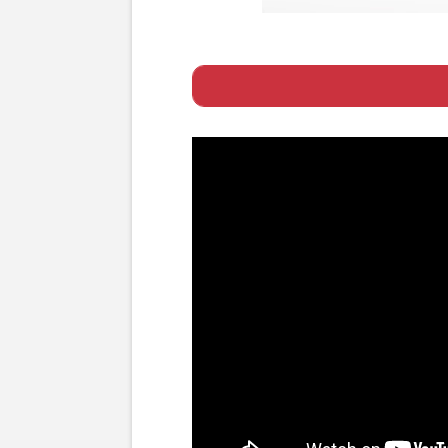
Page 1
ー 「自民も立憲