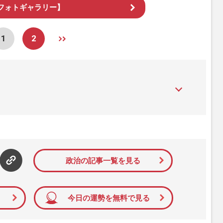
フォトギャラリー】
1
2
』は、2015年（平成27年）1月に開設された主婦と生活社が運
性PRIME』編集者が担当する連載陣の執筆記事を配信するほ
された記事から、インターネット利用者層にとって特に関心の
て配信しています！
政治の記事一覧を見る
今日の運勢を無料で見る