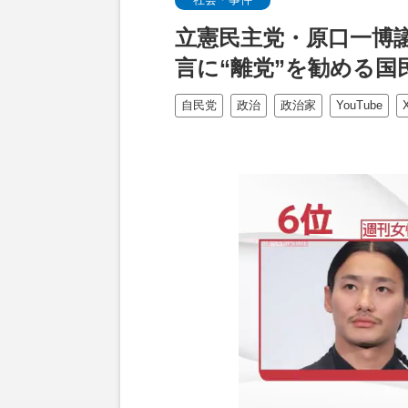
立憲民主党・原口一博
言に“離党”を勧める
自民党
政治
政治家
YouTube