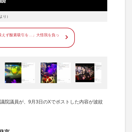
より）
吸えず酸素吸引を…」大怪我を負っ
院議員が、9月3日のXでポストした内容が波紋