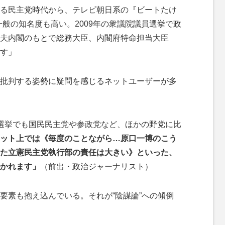
る民主党時代から、テレビ朝日系の『ビートたけ
般の知名度も高い。2009年の衆議院議員選挙で政
夫内閣のもとで総務大臣、内閣府特命担当大臣
す」
批判する姿勢に疑問を感じるネットユーザーが多
選挙でも国民民主党や参政党など、ほかの野党に比
ット上では《毎度のことながら…原口一博のこう
た立憲民主党執行部の責任は大きい》といった、
かれます」
（前出・政治ジャーナリスト）
素も抱え込んでいる。それが“陰謀論”への傾倒