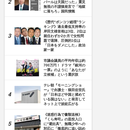
パールは天国だった」震災
無視の不謹慎発言で「地獄
に落ちろ」国民憤慨
《歴代“ポンコツ総理”ラン
キング》過去最低支持率の
岸田文雄首相は3位、2位は
就任わずか2か月で女性問
題で退陣、圧倒的1位は
「日本をダメにした」政治
家一家
市議会議員の平均年収は約
700万円！ ドラマ『銀河の
一票』のように「あなたが
立候補」という選択肢
テレ朝『モーニングショ
ー』で弁護士・猿田佐世氏
が「日本ほど中国と揉めて
いる国はない」と発言して
ネット上で波紋広がる
《迷惑行為で書類送検》
『くら寿司』の皿投入口
に“避妊具”、無職少年への
対応に「徹底的に追い詰め