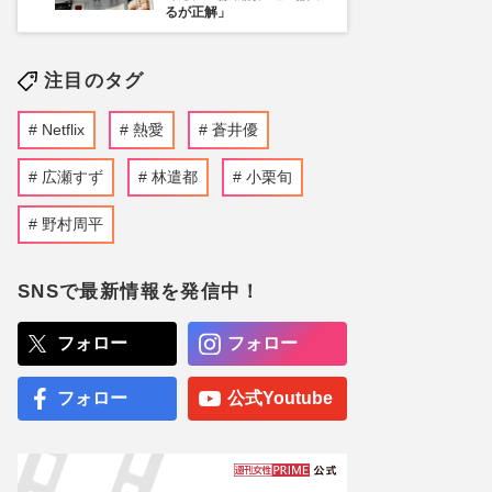
るが正解」
注目のタグ
Netflix
熱愛
蒼井優
広瀬すず
林遣都
小栗旬
野村周平
SNSで最新情報を発信中！
フォロー
フォロー
フォロー
公式Youtube