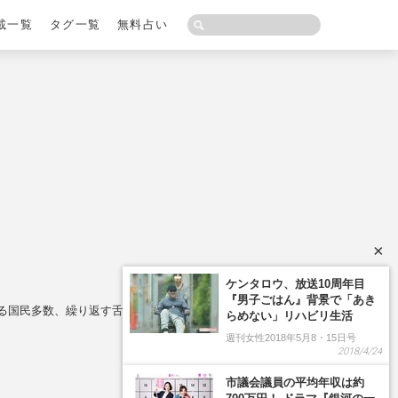
載一覧
タグ一覧
無料占い
×
める国民多数、繰り返す舌禍トラブル