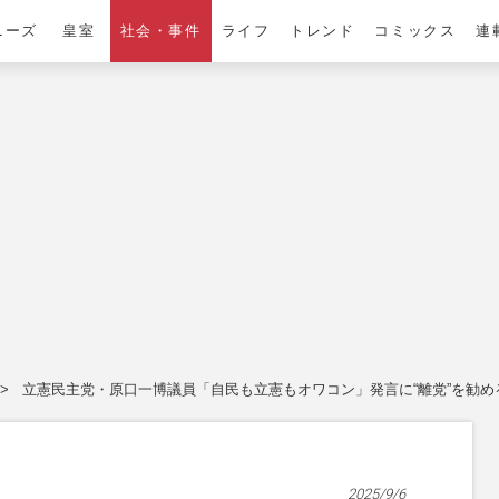
ニーズ
皇室
社会・事件
ライフ
トレンド
コミックス
連
立憲民主党・原口一博議員「自民も立憲もオワコン」発言に“離党”を勧
2025/9/6