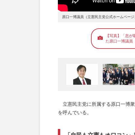
原口一博議員（立憲民主党公式ホームページ
【写真】「息が
た原口一博議員
立憲民主党に所属する原口一博衆議
を呼んでいる。