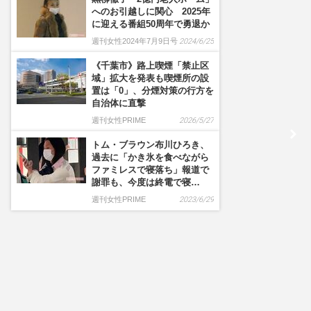
へのお引越しに関心 2025年
に迎える番組50周年で勇退か
週刊女性2024年7月9日号
2024/6/25
《千葉市》路上喫煙「禁止区
域」拡大を発表も喫煙所の設
置は「0」、分煙対策の行方を
自治体に直撃
週刊女性PRIME
2026/5/27
トム・ブラウン布川ひろき、
過去に「かき氷を食べながら
ファミレスで寝落ち」報道で
謝罪も、今度は終電で寝…
週刊女性PRIME
2023/6/29