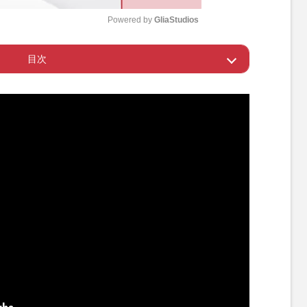
Powered by 
GliaStudios
目次
M
u
もオワコン」発言
t
e