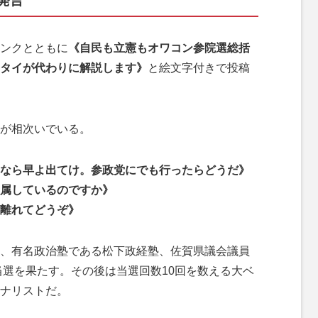
発言
リンクとともに
《自民も立憲もオワコン参院選総括
タイが代わりに解説します》
と絵文字付きで投稿
が相次いでいる。
なら早よ出てけ。参政党にでも行ったらどうだ》
所属しているのですか》
離れてどうぞ》
、有名政治塾である松下政経塾、佐賀県議会議員
当選を果たす。その後は当選回数10回を数える大ベ
ナリストだ。