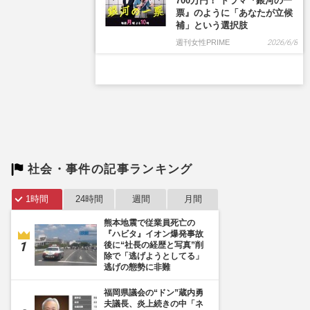
社会・事件の記事ランキング
1時間
24時間
週間
月間
熊本地震で従業員死亡の
『ハビタ』イオン爆発事故
後に“社長の経歴と写真”削
除で「逃げようとしてる」
逃げの態勢に非難
福岡県議会の“ドン”蔵内勇
夫議長、炎上続きの中「ネ