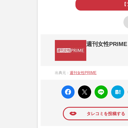
【
週刊女性PRIME
『週刊女性PRIME（シュージョプライム）
営する日本のニュースサイトです。『週刊女
出典元：
週刊女性PRIME
か、女性週刊誌『週刊女性』の誌面に掲載
高い題材の記事を、WEB向けにリライトし
faceboo
X ポス
LINE
はてな
k いい
ト
ブック
ね
マーク
に追加
タレコミを投稿する