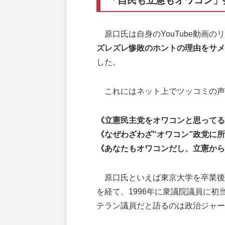
「自民も立憲もオワコン」
原口氏は自身のYouTube動画の
ズレズレ惨敗のホントの理由をサメ
した。
これにはネット上でツッコミの声
《立憲民主党をオワコンと思ってる
《なぜわざわざ"オワコン”政党に
《あなたもオワコンだし、立憲から
原口氏といえば東京大学を卒業後
を経て、1996年に衆議院議員に初
テラン議員だと語るのは政治ジャー