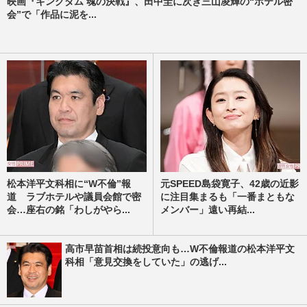
映画『キングダム 魂の決戦』、田中圭に次ぎ三山凌輝の“ホテル密
会”で「作品に泥を...
松本洋平文科相に“W不倫”報
元SPEED島袋寛子、42歳の近影
道 ラブホテルや議員会館で密
に注目集まるも「一番まともな
会…座右の銘「わしがやら...
メンバー」遠い再結...
高市早苗首相は続投意向も…W不倫報道の松本洋平文
科相「意見交換をしていた」の逃げ...