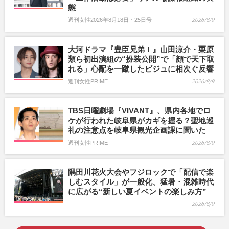
態
週刊女性2026年8月18日・25日号
2026/8/9
大河ドラマ『豊臣兄弟！』山田涼介・栗原
類ら初出演組の“扮装公開”で「顔で天下取
れる」心配を一蹴したビジュに相次ぐ反響
週刊女性PRIME
2026/8/9
TBS日曜劇場『VIVANT』、県内各地でロ
ケが行われた岐阜県がカギを握る？聖地巡
礼の注意点を岐阜県観光企画課に聞いた
週刊女性PRIME
2026/8/9
隅田川花火大会やフジロックで「配信で楽
しむスタイル」が一般化、猛暑・混雑時代
に広がる“新しい夏イベントの楽しみ方”
2026/8/9