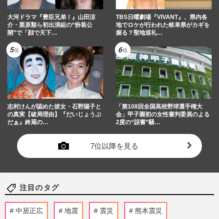
大河ドラマ『豊臣兄弟！』山田涼
TBS日曜劇場『VIVANT』、県内各
介・栗原類ら初出演組の“扮装公
地でロケが行われた岐阜県がカギを
開”で「顔で天下…
握る？聖地巡礼…
志村けんが認めた彼女・石野陽子と
「第108回全国高校野球選手権大
の真実【破局理由】『だいじょうぶ
会」甲子園初の女性審判委員のよる
だぁ』終焉の…
2度の“誤審”騒…
7位以降を見る
注目のタグ
中居正広
地震
震災
熊本震災