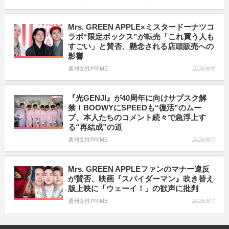
Mrs. GREEN APPLE×ミスタードーナツコ
ラボ“限定ボックス”が転売「これ買う人も
すごい」と賛否、懸念される店頭販売への
影響
週刊女性PRIME
2026/8/8
『光GENJI』が40周年に向けサブスク解
禁！BOOWYにSPEEDも“復活”のムー
ブ、本人たちのコメント続々で急浮上す
る“再結成”の道
週刊女性PRIME
2026/8/7
Mrs. GREEN APPLEファンのマナー違反
が賛否、映画『スパイダーマン』吹き替え
版上映に「ウェーイ！」の歓声に批判
週刊女性PRIME
2026/8/7