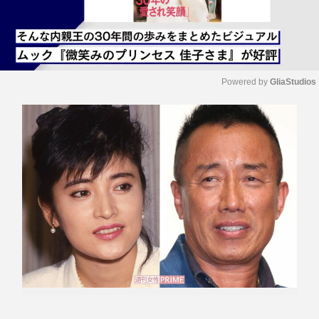
Powered by 
GliaStudios
M
u
t
e