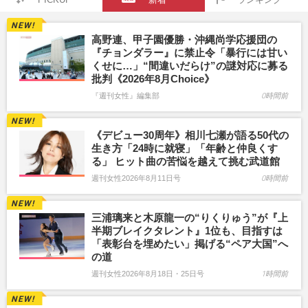
高野連、甲子園優勝・沖縄尚学応援団の
『チョンダラー』に禁止令「暴行には甘い
くせに…」“間違いだらけ”の謎対応に募る
批判《2026年8月Choice》
『週刊女性』編集部
0時間前
《デビュー30周年》相川七瀬が語る50代の
生き方「24時に就寝」「年齢と仲良くす
る」 ヒット曲の苦悩を越えて挑む武道館
週刊女性2026年8月11日号
0時間前
三浦璃来と木原龍一の“りくりゅう”が『上
半期ブレイクタレント』1位も、目指すは
「表彰台を埋めたい」掲げる“ペア大国”へ
の道
週刊女性2026年8月18日・25日号
1時間前