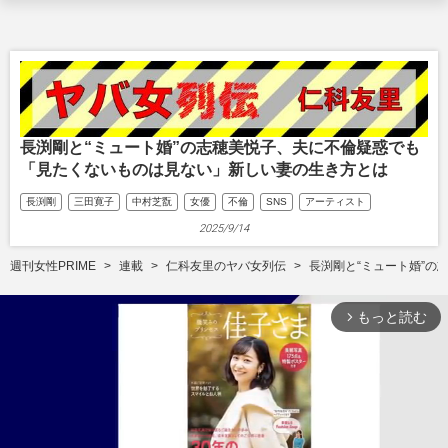
長渕剛と“ミュート婚”の志穂美悦子、夫に不倫疑惑でも
「見たくないものは見ない」新しい妻の生き方とは
長渕剛
三田寛子
中村芝翫
女優
不倫
SNS
アーティスト
2025/9/14
週刊女性PRIME
連載
仁科友里のヤバ女列伝
長渕剛と“ミュート婚”
もっと読む
arrow_forward_ios