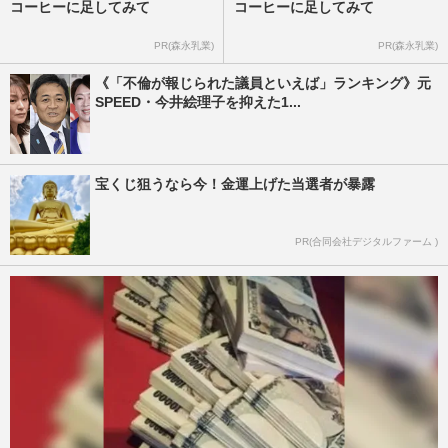
コーヒーに足してみて
コーヒーに足してみて
PR(森永乳業)
PR(森永乳業)
《「不倫が報じられた議員といえば」ランキング》元
SPEED・今井絵理子を抑えた1...
宝くじ狙うなら今！金運上げた当選者が暴露
PR(合同会社デジタルファーム )