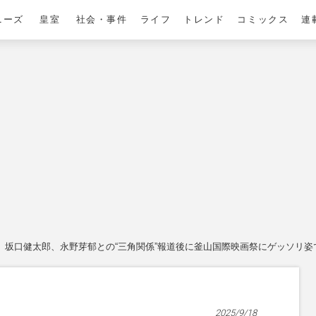
ニーズ
皇室
社会・事件
ライフ
トレンド
コミックス
連
坂口健太郎、永野芽郁との“三角関係”報道後に釜山国際映画祭にゲッソリ
2025/9/18