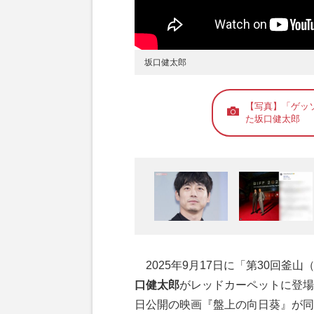
坂口健太郎
【写真】「ゲッ
た坂口健太郎
2025年9月17日に「第30回釜
口健太郎
がレッドカーペットに登場
日公開の映画『盤上の向日葵』が同