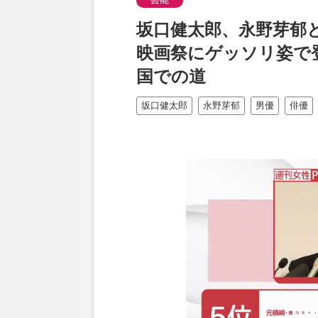
坂口健太郎、永野芽郁と
映画祭にゲッソリ姿で
国での道
坂口健太郎
永野芽郁
男優
俳優