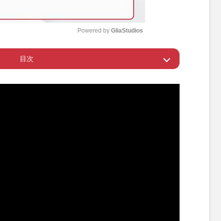
Powered by 
GliaStudios
目次
M
u
釜山国際映画祭に登場
t
e