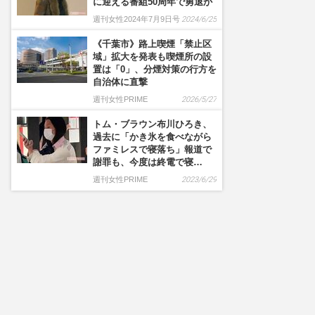
に迎える番組50周年で勇退か
週刊女性2024年7月9日号
2024/6/25
《千葉市》路上喫煙「禁止区
域」拡大を発表も喫煙所の設
置は「0」、分煙対策の行方を
自治体に直撃
週刊女性PRIME
2026/5/27
トム・ブラウン布川ひろき、
過去に「かき氷を食べながら
ファミレスで寝落ち」報道で
謝罪も、今度は終電で寝…
週刊女性PRIME
2023/6/29