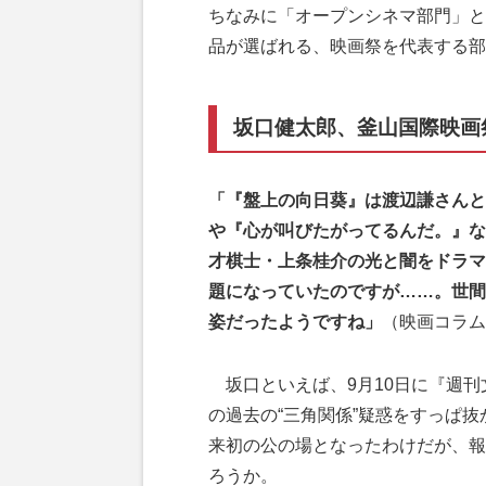
ちなみに「オープンシネマ部門」と
品が選ばれる、映画祭を代表する部
坂口健太郎、釜山国際映画
「『盤上の向日葵』は渡辺謙さんと
や『心が叫びたがってるんだ。』な
才棋士・上条桂介の光と闇をドラマ
題になっていたのですが……。世間
姿だったようですね」
（映画コラム
坂口といえば、9月10日に『週刊
の過去の“三角関係”疑惑をすっぱ
来初の公の場となったわけだが、報
ろうか。