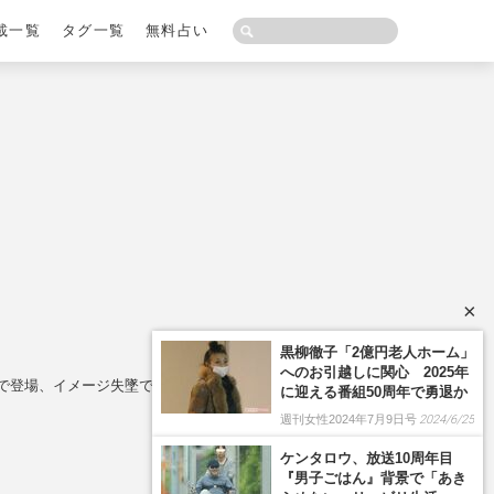
載一覧
タグ一覧
無料占い
×
姿で登場、イメージ失墜で絶たれる韓国での道