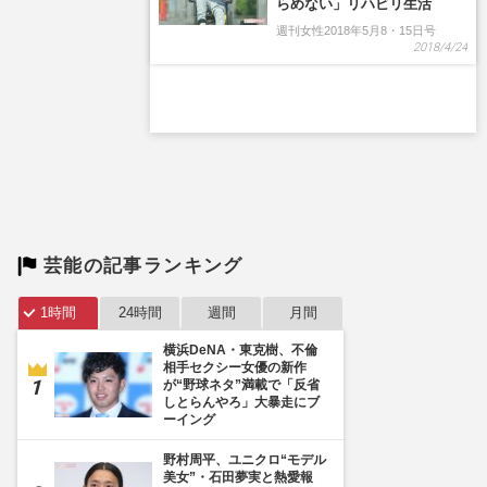
芸能の記事ランキング
1時間
24時間
週間
月間
横浜DeNA・東克樹、不倫
相手セクシー女優の新作
が“野球ネタ”満載で「反省
しとらんやろ」大暴走にブ
ーイング
野村周平、ユニクロ“モデル
美女”・石田夢実と熱愛報