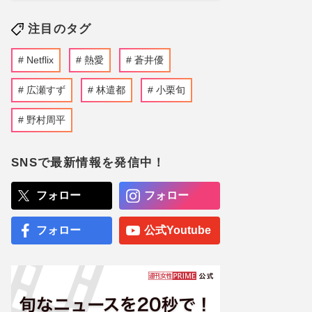
注目のタグ
Netflix
熱愛
蒼井優
広瀬すず
林遣都
小栗旬
野村周平
SNSで最新情報を発信中！
フォロー
フォロー
フォロー
公式Youtube