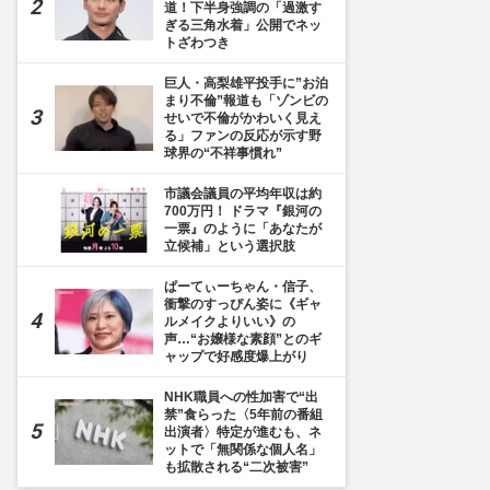
道！下半身強調の「過激す
ぎる三角水着」公開でネッ
トざわつき
巨人・高梨雄平投手に”お泊
まり不倫”報道も「ゾンビの
せいで不倫がかわいく見え
る」ファンの反応が示す野
球界の“不祥事慣れ”
市議会議員の平均年収は約
700万円！ ドラマ『銀河の
一票』のように「あなたが
立候補」という選択肢
ぱーてぃーちゃん・信子、
衝撃のすっぴん姿に《ギャ
ルメイクよりいい》の
声…“お嬢様な素顔”とのギ
ャップで好感度爆上がり
NHK職員への性加害で“出
禁”食らった〈5年前の番組
出演者〉特定が進むも、ネ
ットで「無関係な個人名」
も拡散される“二次被害”