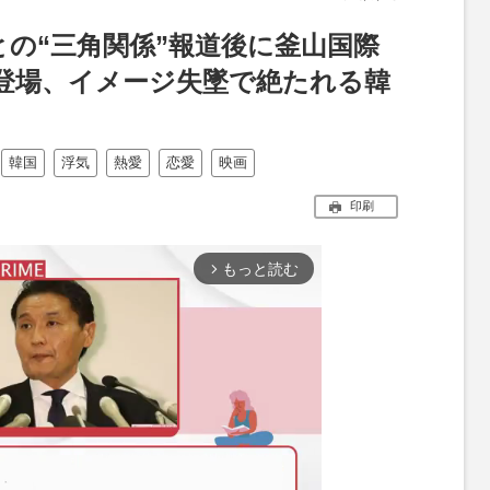
の“三角関係”報道後に釜山国際
登場、イメージ失墜で絶たれる韓
韓国
浮気
熱愛
恋愛
映画
印刷
もっと読む
arrow_forward_ios