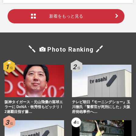
新着をもっと見る
Photo Ranking
阪神タイガース・元山飛優の落球エ
テレビ朝日『モーニングショー』玉
ラーに DeNA・牧秀悟もビックリ！
川徹氏「警察官が死刑にした」大阪
2連覇目指す藤…
府発砲事件へ…