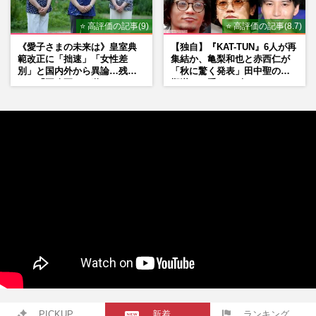
⭐ 高評価の記事(9)
⭐ 高評価の記事(8.7)
《愛子さまの未来は》皇室典
【独自】『KAT-TUN』6人が再
範改正に「拙速」「女性差
集結か、亀梨和也と赤西仁が
別」と国内外から異論…残さ
「秋に驚く発表」田中聖の刑
れた「再改正」の道
期満了と重なる“匂わせ”では
ない理由
PICKUP
新着
ランキング