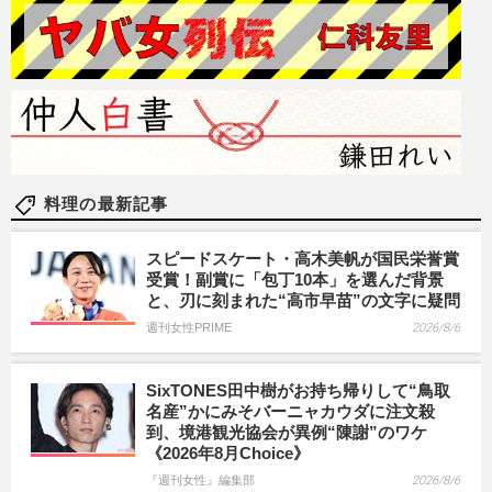
料理の最新記事
スピードスケート・高木美帆が国民栄誉賞
受賞！副賞に「包丁10本」を選んだ背景
と、刃に刻まれた“高市早苗”の文字に疑問
週刊女性PRIME
2026/8/6
SixTONES田中樹がお持ち帰りして“鳥取
名産”かにみそバーニャカウダに注文殺
到、境港観光協会が異例“陳謝”のワケ
《2026年8月Choice》
『週刊女性』編集部
2026/8/6