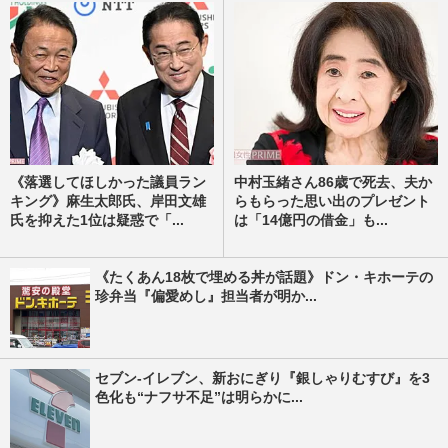
《落選してほしかった議員ラン
中村玉緒さん86歳で死去、夫か
キング》麻生太郎氏、岸田文雄
らもらった思い出のプレゼント
氏を抑えた1位は疑惑で「...
は「14億円の借金」も...
《たくあん18枚で埋める丼が話題》ドン・キホーテの
珍弁当『偏愛めし』担当者が明か...
セブン-イレブン、新おにぎり『銀しゃりむすび』を3
色化も“ナフサ不足”は明らかに...