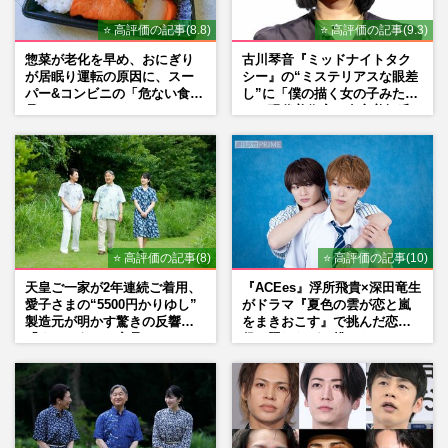
⭐ 高評価の記事(8.8)
⭐ 高評価の記事(9.3)
惣菜が老化を早め、おにぎり
古川琴音『ミッドナイトタク
が居眠り運転の原因に、スー
シー』の“ミステリアスな眼差
パー&コンビニの「危ない食
し”に「僕の描く女の子みた
品」
い」現代美術家・奈良美智氏
もSNSで“公認”
⭐ 高評価の記事(8)
⭐ 高評価の記事(10)
天皇ご一家が2年連続ご着用、
『ACEes』浮所飛貴×深田竜生
愛子さまの“5500円かりゆし”
がドラマ『夏色の雲が恋と嵐
製造元が明かす驚きの反響
をまきおこす』で挑んだ恋人
「まさかうちの商品とは…」
役、照れながら挑んだキュン
シーン秘話