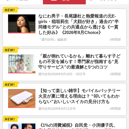
なにわ男子・長尾謙杜と熱愛報道の元E-
girls・稲垣莉生「犬顔が好き」過去の“半
同棲モデル”との共通点から透ける《一貫
した好み》《2026年8月Choice》
『週刊女性』編集部
0時間前
「親が倒れているかも」離れて暮らす子ど
もの不安を減らす！専門家が指南する“見
守りサービス”の最適解と5つのコツ
週刊女性2026年8月18日・25日号
2時間前
【知って楽しい雑学】モバイルバッテリー
火災が夏に増える理由は？ “叩いてもわか
らない”おいしいスイカの見分け方も
週刊女性2026年8月11日号
3時間前
《1%の消費減税》自民党・小渕優子氏、