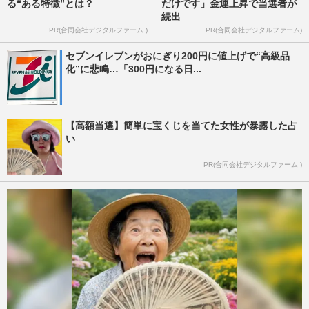
る“ある特徴”とは？
だけです」金運上昇で当選者が
続出
PR(合同会社デジタルファーム )
PR(合同会社デジタルファーム)
セブンイレブンがおにぎり200円に値上げで“高級品
化”に悲鳴…「300円になる日...
【高額当選】簡単に宝くじを当てた女性が暴露した占
い
PR(合同会社デジタルファーム )