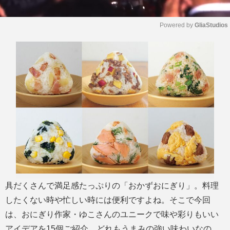
Powered by 
GliaStudios
M
u
t
e
具だくさんで満足感たっぷりの「おかずおにぎり」。料理
したくない時や忙しい時には便利ですよね。そこで今回
は、おにぎり作家・ゆこさんのユニークで味や彩りもいい
アイデアを15個ご紹介。どれもうまみの強い味わいなの