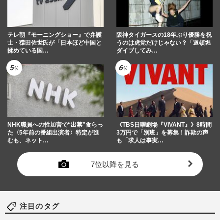
テレ朝『モーニングショー』で弁護
阪神タイガースの18年ぶり優勝を祝
士・猿田佐世氏が「日本ほど中国と
うのは虎党だけじゃない？「道頓堀
揉めている国…
ダイブしてみ…
NHK職員への性加害で“出禁”食らっ
《TBS日曜劇場『VIVANT』》8時間
た〈5年前の番組出演者〉特定が進
3万円で「別班」を募集！詐欺の声
むも、ネット…
も「求人は事実…
7位以降を見る
注目のタグ