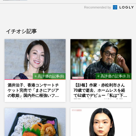
Recommended by
イチオシ記事
⭐ 高評価の記事(8)
⭐ 高評価の記事(8.3)
酒井法子、香港コンサートチ
【訃報】作家・赤松利市さん
ケット完売で「まさにアジア
70歳で逝去、ホームレスを経
の歌姫」国内外に根強いファ
て62歳でデビュー「私は“下級
ンで完全復活か
国民”。死ぬまで差別と貧困を
書き続けます」壮絶人生