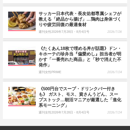
サッカー日本代表・長友佑都専属シェフが
教える「絶品から揚げ」…鶏肉は身体づく
りや疲労回復の最適食材
週刊女性2026年7月28日・8月4日号
2026/7/26
《たくあん18枚で埋める丼が話題》ドン・
キホーテの珍弁当『偏愛めし』担当者が明
かす「一番売れた商品」と「秒で消えた不
発作」
週刊女性PRIME
2026/7/24
《500円台でスープ・ドリンクバー付き
も》 ガスト、モス、資さんうどん、スー
プストック…朝活マニアが厳選した「進化
系モーニング」
週刊女性2026年7月28日・8月4日号
2026/7/24