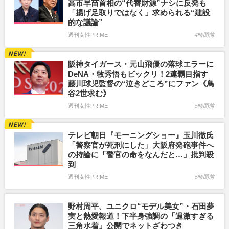
高市早苗首相の“代替財源”ナシに反発も
「揚げ足取りではなく」求められる“建設
的な議論”
週刊女性PRIME
4時間前
阪神タイガース・元山飛優の落球エラーに
DeNA・牧秀悟もビックリ！2連覇目指す
藤川球児監督の“泣きどころ”にファン《鳥
谷2世求む》
週刊女性PRIME
5時間前
テレビ朝日『モーニングショー』玉川徹氏
「警察官が死刑にした」大阪府発砲事件へ
の持論に「警官の命をなんだと…」批判殺
到
週刊女性PRIME
5時間前
野村周平、ユニクロ“モデル美女”・石田夢
実と熱愛報道！下半身強調の「過激すぎる
三角水着」公開でネットざわつき