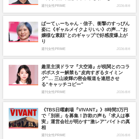
週刊女性PRIME
2026/8/6
ぱーてぃーちゃん・信子、衝撃のすっぴん
姿に《ギャルメイクよりいい》の声…“お
嬢様な素顔”とのギャップで好感度爆上が
り
週刊女性PRIME
2026/8/6
趣里主演ドラマ『大空港』が税関とのコラ
ボポスター解禁も“皮肉すぎるタイミン
グ”… 三山凌輝の密会報道を連想させ
る“キャッチコピー”
週刊女性PRIME
2026/8/6
《TBS日曜劇場『VIVANT』》8時間3万円
で「別班」を募集！詐欺の声も「求人は事
実」運営会社が明かす“激レア”バイトの真
相
週刊女性PRIME
2026/8/6