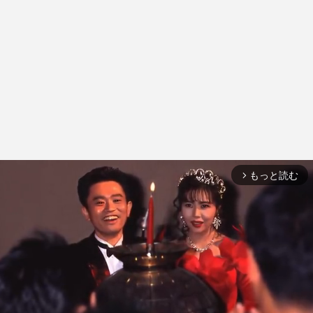
もっと読む
arrow_forward_ios