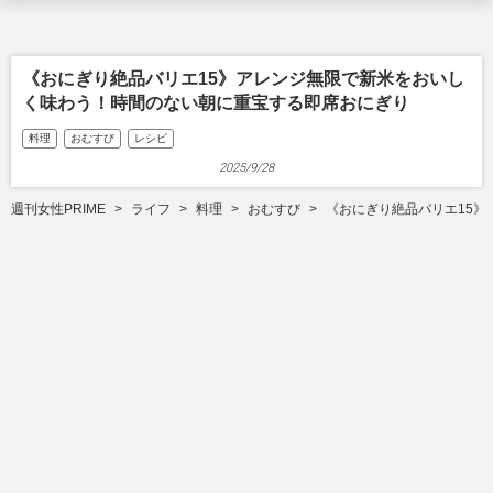
《おにぎり絶品バリエ15》アレンジ無限で新米をおいし
く味わう！時間のない朝に重宝する即席おにぎり
料理
おむすび
レシピ
2025/9/28
週刊女性PRIME
ライフ
料理
おむすび
《おにぎり絶品バリエ15