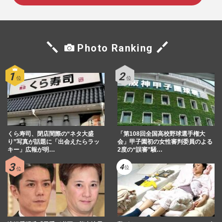
Photo Ranking
くら寿司、閉店間際の“ネタ大盛
「第108回全国高校野球選手権大
り”写真が話題に「出会えたらラッ
会」甲子園初の女性審判委員のよる
キー」広報が明…
2度の“誤審”騒…