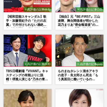
⭐ 高評価の記事(8.5)
⭐ 高評価の記事(10)
【昭和芸能スキャンダル】歌
【独自】元『BE:FIRST』三山
手・加藤登紀子の「ただの左
凌輝、舞台関係者が明かした
翼」で片付けられない凄絶半
花乃まりあ“密会報道後”の呆
生《東大闘争、獄中結婚、別
れ発言と、『愛の不時着』の
荘で内ゲバ事件》
劇場が答えた共演舞台の行方
⭐ 高評価の記事(9.8)
⭐ 高評価の記事(10)
TBS日曜劇場『VIVANT』キャ
ものまねタレント清水アキラ
スティングの有能ぶりに脱
の息子・良太郎さん死去「も
帽！堺雅人演じる“乃木の青年
う真面目に働いているの
期”役は、そっくり説根強い
で」、2度の逮捕も諦めなかっ
Mr.Children桜井和寿のバンド
た芸能界“波乱に満ちた37年”
マン長男・櫻井海音だった