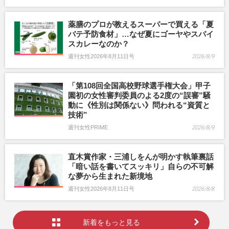
薬膳のプロが教えるスーパーで買える「夏
バテ予防食材」…なぜ夏にゴーヤやスパイ
スカレーなのか？
週刊女性2026年8月11日号
2026/8/9
「第108回全国高校野球選手権大会」甲子
園初の女性審判委員のよる2度の“誤審”騒
動に《性別は関係ない》問われる“資質と
技術”
週刊女性PRIME
2026/8/9
直木賞作家・三浦しをんが明かす執筆裏話
「暗い話を書いてスッキリ」自らの不可解
な夢から生まれた新境地
週刊女性2026年8月11日号
2026/8/8
新着をもっと見る