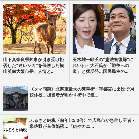
山下真奈良県知事が引き受け拒
玉木雄一郎氏の“憲法審復帰”に
否した“迷いシカ”を保護した横
れいわ・大石氏が「戦争への
山英幸大阪市長、人情と...
道」と猛反発…国民民主の...
《クマ問題》北関東最大の繁華街・宇都宮に出没で94
校休校…担当者が明かす街中で遭...
ふるさと納税〈前年比5.3倍〉で広島市が急伸し王者・
泉佐野が首位陥落…「肉やカニ...