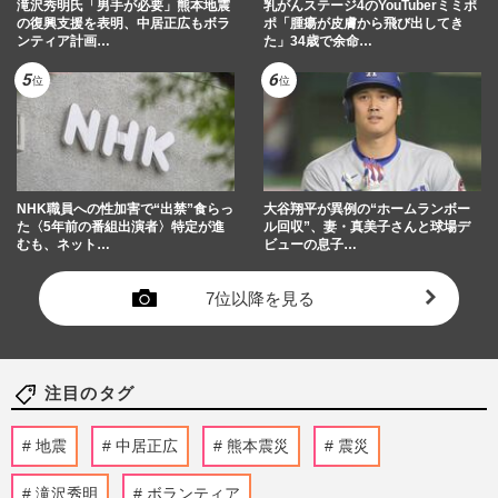
滝沢秀明氏「男手が必要」熊本地震
乳がんステージ4のYouTuberミミポ
の復興支援を表明、中居正広もボラ
ポ「腫瘍が皮膚から飛び出してき
ンティア計画…
た」34歳で余命…
NHK職員への性加害で“出禁”食らっ
大谷翔平が異例の“ホームランボー
た〈5年前の番組出演者〉特定が進
ル回収”、妻・真美子さんと球場デ
むも、ネット…
ビューの息子…
7位以降を見る
注目のタグ
地震
中居正広
熊本震災
震災
滝沢秀明
ボランティア