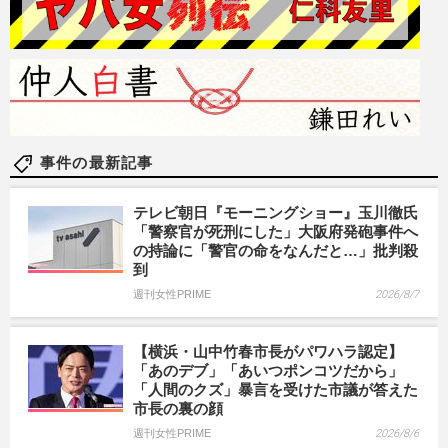
事件の最新記事
テレビ朝日『モーニングショー』玉川徹氏
「警察官が死刑にした」大阪府発砲事件へ
の持論に「警官の命をなんだと…」批判殺
到
週刊女性PRIME
2026/8/7
【横浜・山中竹春市長がパワハラ認定】
「あのデブ」「あいつポンコツだから」
「人間のクズ」暴言を受けた市議が答えた
市長の裏の顔
週刊女性PRIME
2026/8/6