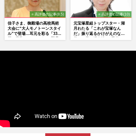
⭐ 高評価の記事(8.5)
⭐ 高評価の記事(10)
佳子さま、御殿場の高校馬術
元宝塚星組トップスター・湖
大会に“大人モノトーンスタイ
月わたる「これが宝塚なん
ル”で登場…耳元を彩る「3300
だ」振り返るかけがえのない
円の藍染イヤリング」は即品
日々、夢の現在地と“男役”へ
薄に
の思い