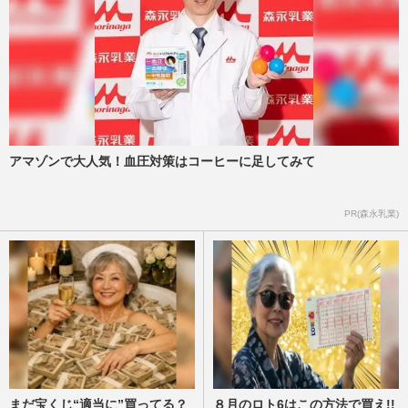
アマゾンで大人気！血圧対策はコーヒーに足してみて
PR(森永乳業)
まだ宝くじ“適当に”買ってる？
８月のロト6はこの方法で買え!!