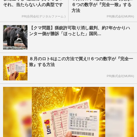
それ、当たらない人の典型です
６つの数字が『完全一致』する
方法
PR(合同会社デジタルファーム )
PR(株式会社MURA)
【クマ問題】猟銃許可取り消し裁判、約7年かかりハ
ンター側が勝訴「ほっとした」国民...
８月のロト6はこの方法で買え!!６つの数字が『完全一
致』する方法
PR(株式会社MURA)