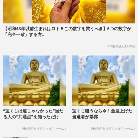
【昭和43年以前生まれはロト６この数字を買うべき】6つの数字が
「完全一致」する方...
PR(株式会社MURA)
“宝くじは運じゃなかった”当た
宝くじ狙うなら今！金運上げた
る人の“共通点”を知っただけ
当選者が暴露
PR(合同会社デジタルファーム )
PR(合同会社デジタルファーム )