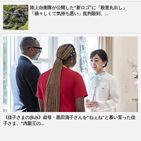
陸上自衛隊が公開した“新ロゴ”に「殺意丸出し」
「禍々しくて気持ち悪い」批判殺到、...
《佳子さまの歩み》叔母・黒田清子さんを“ねぇね”と慕い育った佳
子さま、“内親王の...