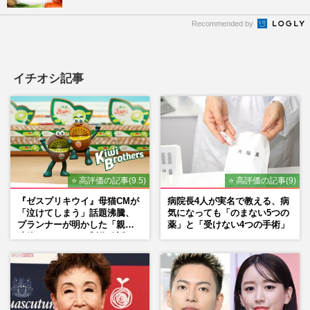
Recommended by
イチオシ記事
⭐ 高評価の記事(9.5)
⭐ 高評価の記事(9)
『ゼスプリキウイ』母猫CMが
病院長4人が実名で教える、病
「泣けてしまう」話題沸騰、
気になっても「のまない5つの
プランナーが明かした「親に
薬」と「受けない4つの手術」
連絡したくなる」制作秘話