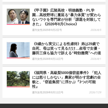
《甲子園》広陵高校・明徳義塾・PL学
園…高校野球に蔓延る“暴力体質”が変わら
ないワケを専門家が分析「課題を封殺して
きた」《2026年8月Choice》
週刊女性2025年9月2日号
2026/8/5
《9歳から実父による性虐待》弟は29歳で
自死、母は笑って見るだけ…叔母で女優・
藤田三保も協力で訴える“時効撤廃”への道
週刊女性2026年8月11日号
2026/8/1
《福岡県・高級梨5000個窃盗事件》「犯人
には怒りしかない」農家が明かす悲劇の全
貌と、“窃盗集団”に浮かぶ『3つの可能
性』
週刊女性2026年8月11日号
2026/7/29