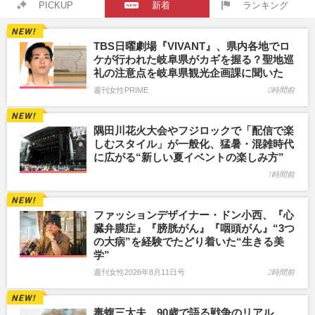
PICKUP
新着
ランキング
TBS日曜劇場『VIVANT』、県内各地でロ
ケが行われた岐阜県がカギを握る？聖地巡
礼の注意点を岐阜県観光企画課に聞いた
週刊女性PRIME
0時間前
隅田川花火大会やフジロックで「配信で楽
しむスタイル」が一般化、猛暑・混雑時代
に広がる“新しい夏イベントの楽しみ方”
1時間前
ファッションデザイナー・ドン小西、『心
臓弁膜症』『膀胱がん』『咽頭がん』“3つ
の大病”を経験でたどり着いた“生きる美
学”
週刊女性2026年8月11日号
2時間前
毒蝮三太夫、90歳で語る戦争のリアル