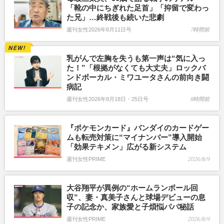
「靴の中にちぎれた足首」「抑留で変わっ
た兄」…終戦後も続いた悲劇
週刊女性2026年8月11日号
7時間前
乳がんで左胸を失うも第一声は“気に入っ
た！”「根拠がなくても大丈夫」ロックバ
ンドボーカル・ミワユータさんの前向き闘
病記
週刊女性2026年8月18日・25日号
8時間前
『ポケモンカード』バンダイのカードゲー
ムも転売対策に“マイナンバー”導入開始
「効果テキメン」広がる新システム
週刊女性PRIME
2026/8/9
大谷翔平が異例の“ホームランボール回
収”、妻・真美子さんと球場デビューの息
子の記念か、家族愛と子煩悩パパ秘話
週刊女性PRIME
2026/8/9