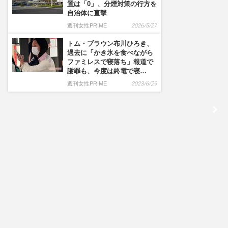
置は「0」、分煙対策の行方を
自治体に直撃
週刊女性PRIME
2026/5/27
トム・ブラウン布川ひろき、
過去に「かき氷を食べながら
ファミレスで寝落ち」報道で
謝罪も、今度は終電で寝…
週刊女性PRIME
2023/6/29