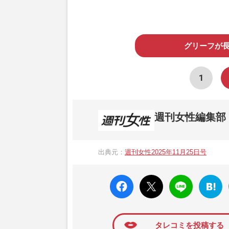
グリーフが
1
週刊女性編集部
1957年3月6日に日本で最初に創刊され
ト、美容・健康・グルメ・占いに関する情報を
出典元：
週刊女性2025年11月25日号
母”が抱える400万円超の“借金トラブル”
発表。同記事は2018年の「編集者が選ぶ
faceboo
X ポス
LINE
はてな
k いい
ト
ブック
ね
マーク
に追加
タレコミを投稿する