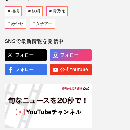
相撲
横綱
貴乃花
激ヤセ
女子アナ
SNSで最新情報を発信中！
フォロー
フォロー
フォロー
公式Youtube