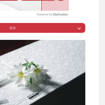
Powered by 
GliaStudios
目次
M
u
らの立ち直りをサポート
t
e
引く人は専門的なサポートを
抜け出すためのセルフケア