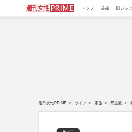
トップ
芸能
旧ジャ
週刊女性PRIME
ライフ
家族
死生観
ライフ