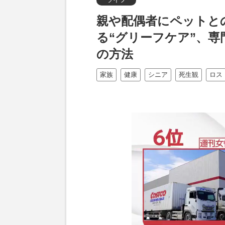
親や配偶者にペットと
る“グリーフケア”、専
の方法
家族
健康
シニア
死生観
ロス