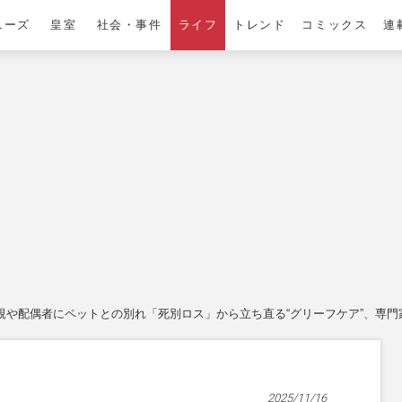
ニーズ
皇室
社会・事件
ライフ
トレンド
コミックス
連
親や配偶者にペットとの別れ「死別ロス」から立ち直る“グリーフケア”、専門
2025/11/16