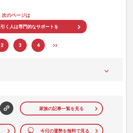
次のページは
長引く人は専門的なサポートを
2
3
4
た女性週刊誌。芸能ゴシップや事件、皇室の話題、感動ドキュメン
発信している。2017年12月12日号で「眞子さま嫁ぎ先の“義
」報道をスクープ。この一報から約2か月後、宮内庁は結婚延期を
雑誌ジャーナリズム賞」大賞を受賞した。毎週火曜日発売。
家族の記事一覧を見る
今日の運勢を無料で見る