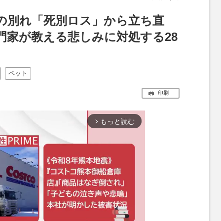
の別れ「死別ロス」から立ち直
門家が教える悲しみに対処する28
ペット
印刷
もっと読む
arrow_forward_ios