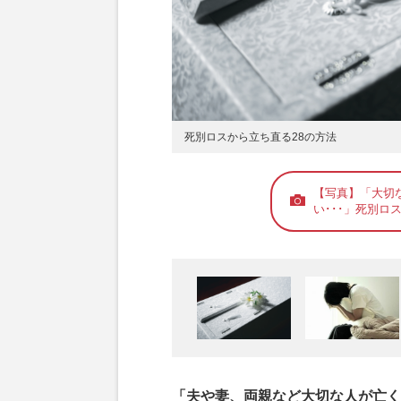
死別ロスから立ち直る28の方法
【写真】「大切
い･･･」死別ロ
「夫や妻、両親など大切な人が亡く