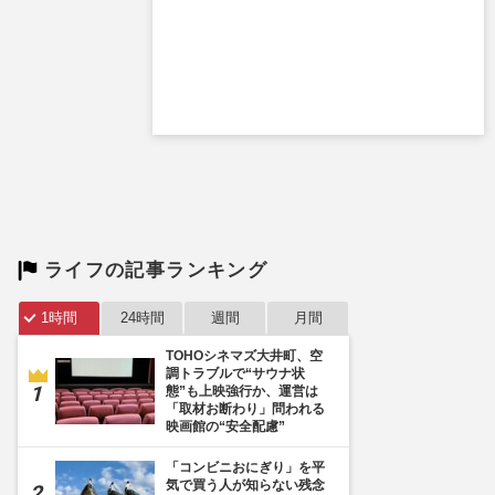
ライフの記事ランキング
1時間
24時間
週間
月間
TOHOシネマズ大井町、空
調トラブルで“サウナ状
態”も上映強行か、運営は
「取材お断わり」問われる
映画館の“安全配慮”
「コンビニおにぎり」を平
気で買う人が知らない残念