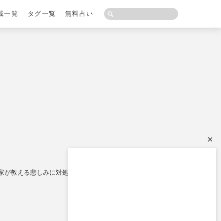
載一覧
タグ一覧
無料占い
×
家が教える悲しみに対処する28の方法