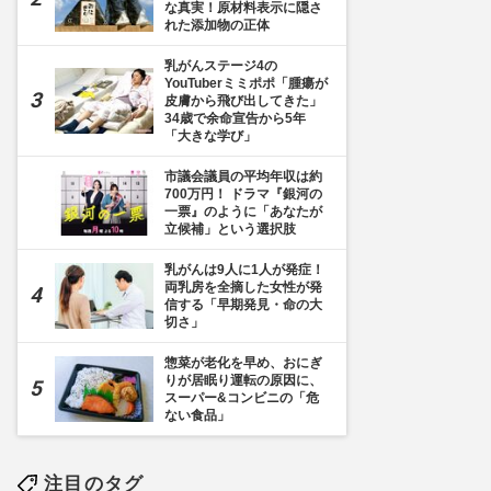
な真実！原材料表示に隠さ
れた添加物の正体
乳がんステージ4の
YouTuberミミポポ「腫瘍が
皮膚から飛び出してきた」
34歳で余命宣告から5年
「大きな学び」
市議会議員の平均年収は約
700万円！ ドラマ『銀河の
一票』のように「あなたが
立候補」という選択肢
乳がんは9人に1人が発症！
両乳房を全摘した女性が発
信する「早期発見・命の大
切さ」
惣菜が老化を早め、おにぎ
りが居眠り運転の原因に、
スーパー&コンビニの「危
ない食品」
注目のタグ