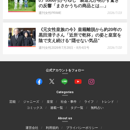
の“5500円かりゆし” 製造元が明かす驚き
の反響「まさかうちの商品とは…」
週刊女性PRIME
2026/7/23
《元女性皇族の今》皇籍離脱から約20年の
黒田清子さん「近所で乾杯」の姿と皇室を
陰で支え続ける“隠せない気品”
週刊女性2026年7月28日・8月4日号
2026/7/20
公式アカウントをフォロー
Categories
芸能
ジャニーズ
皇室
社会・事件
ライフ
トレンド
コミックス
連載一覧
タグ一覧
無料占い
About us
運営会社
利用規約
プライバシーポリシー