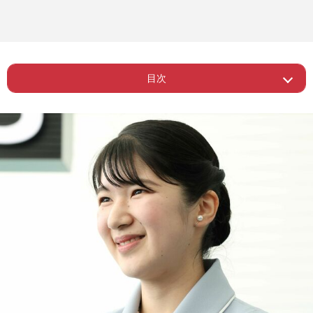
目次
Page 1
ー 青×白の上品スタイル