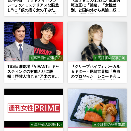
古川琴音『ミッドナイトタク
《愛子さまの未来は》皇室典
シー』の“ミステリアスな眼差
範改正に「拙速」「女性差
し”に「僕の描く女の子みた
別」と国内外から異論…残さ
い」現代美術家・奈良美智氏
れた「再改正」の道
もSNSで“公認”
⭐ 高評価の記事(9.8)
⭐ 高評価の記事(10)
TBS日曜劇場『VIVANT』キャ
『クリープハイプ』ボーカル
スティングの有能ぶりに脱
＆ギター・尾崎世界観「失敗
帽！堺雅人演じる“乃木の青年
のプロだった」レコード会社
期”役は、そっくり説根強い
との騒動、声の不調…苦悩の
Mr.Children桜井和寿のバンド
先で見つけた“今”
マン長男・櫻井海音だった
⭐ 高評価の記事(10)
⭐ 高評価の記事(8.8)