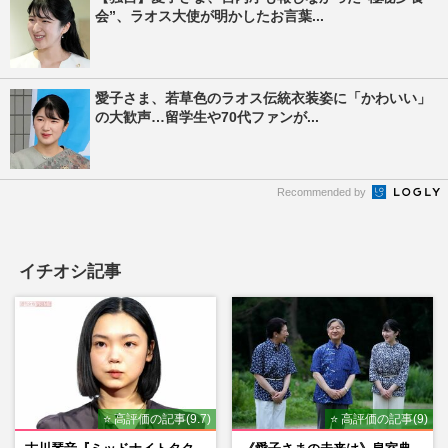
会”、ラオス大使が明かしたお言葉...
愛子さま、若草色のラオス伝統衣装姿に「かわいい」
の大歓声…留学生や70代ファンが...
Recommended by
イチオシ記事
⭐ 高評価の記事(9.7)
⭐ 高評価の記事(9)