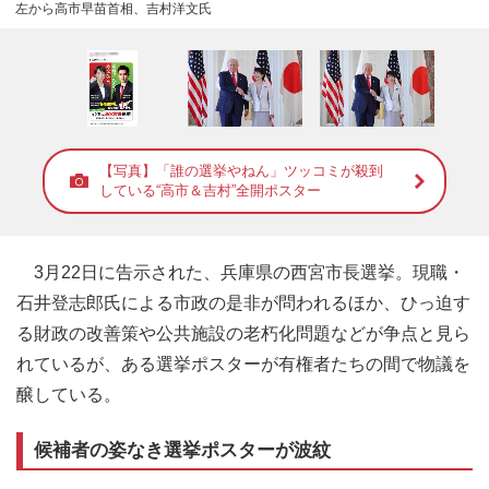
左から高市早苗首相、吉村洋文氏
【写真】「誰の選挙やねん」ツッコミが殺到
している“高市＆吉村”全開ポスター
3月22日に告示された、兵庫県の西宮市長選挙。現職・
石井登志郎氏による市政の是非が問われるほか、ひっ迫す
る財政の改善策や公共施設の老朽化問題などが争点と見ら
れているが、ある選挙ポスターが有権者たちの間で物議を
醸している。
候補者の姿なき選挙ポスターが波紋