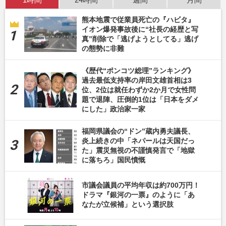
熊本地震で従業員死亡の『ハビタ』
イオン爆発事故後に“社長の経歴と写
真”削除で「逃げようとしてる」逃げ
の態勢に非難
《歴代“ポンコツ総理”ランキング》
過去最低支持率の岸田文雄首相は3
位、2位は就任わずか2か月で女性問
題で退陣、圧倒的1位は「日本をダメ
にした」政治家一家
福岡県議会の“ドン”蔵内勇夫議長、
炎上続きの中「ネパールは天国だっ
た」震災無視の不謹慎発言で「地獄
に落ちろ」国民憤慨
市議会議員の平均年収は約700万円！
ドラマ『銀河の一票』のように「あ
なたが立候補」という選択肢