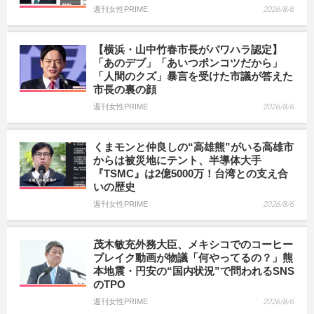
週刊女性PRIME
2026/8/6
【横浜・山中竹春市長がパワハラ認定】
「あのデブ」「あいつポンコツだから」
「人間のクズ」暴言を受けた市議が答えた
市長の裏の顔
週刊女性PRIME
2026/8/6
くまモンと仲良しの“高雄熊”がいる高雄市
からは被災地にテント、半導体大手
『TSMC』は2億5000万！台湾との支え合
いの歴史
週刊女性PRIME
2026/8/6
茂木敏充外務大臣、メキシコでのコーヒー
ブレイク動画が物議「何やってるの？」熊
本地震・円安の“国内状況”で問われるSNS
のTPO
週刊女性PRIME
2026/8/6