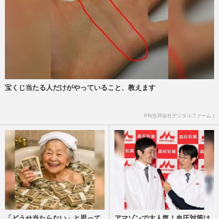
週刊女性2026年8月18日・25日号
2026/8/6
高市早苗首相が熊本地震を自衛隊のヘリで
視察、上空での合掌姿に蓮舫議員が噛みつ
いた「止める人はいなかっ…
週刊女性PRIME
2026/8/5
宝くじ当たる人だけがやっていること、教えます
「消費税減税の公約」進める高市早苗首相
を“後ろから撃った”石破茂前首相、〈減税
に93%が賛成〉アンケー…
PR(合同会社デジタルファーム )
週刊女性PRIME
2026/8/5
「どうせ当たらない」と思って
アマゾンで大人気！血圧対策は