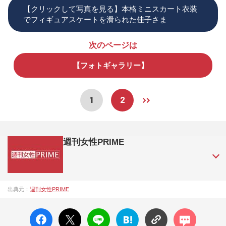
【クリックして写真を見る】本格ミニスカート衣装
でフィギュアスケートを滑られた佳子さま
次のページは
【フォトギャラリー】
1
2
週刊女性PRIME
『週刊女性PRIME（シュージョプライム）』は、2015年（平
出典元：
週刊女性PRIME
成27年）1月に開設された主婦と生活社が運営する日本のニュ
ースサイトです。『週刊女性PRIME』編集者が担当する連載
facebo
X ポス
LINE
はてな
コメン
陣の執筆記事を配信するほか、女性週刊誌『週刊女性』の誌
ok い
ト
ブック
ト