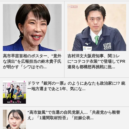
高市早苗首相のポスター、“意外
吉村洋文大阪府知事、関コレ
な演出”を広報担当の鈴木貴子氏
に“コテコテ衣装”で登場してPR
が明かす「シワはその...
連発も都構想再挑戦に批...
ドラマ『銀河の一票』のようにあなたも政治家に!? 統
一地方選まであと1年、気にな...
“高市旋風”で当選の自民党新人…「共産党から鞍替
え」「1週間取材拒否」「妊娠公表...