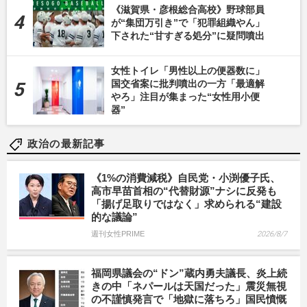
《滋賀県・彦根総合高校》野球部員
が“集団万引き”で「犯罪組織やん」
下された“甘すぎる処分”に疑問噴出
女性トイレ「男性以上の便器数に」
国交省案に批判噴出の一方「最適解
やろ」注目が集まった“女性用小便
器”
政治の最新記事
《1%の消費減税》自民党・小渕優子氏、
高市早苗首相の“代替財源”ナシに反発も
「揚げ足取りではなく」求められる“建設
的な議論”
週刊女性PRIME
2026/8/7
福岡県議会の“ドン”蔵内勇夫議長、炎上続
きの中「ネパールは天国だった」震災無視
の不謹慎発言で「地獄に落ちろ」国民憤慨