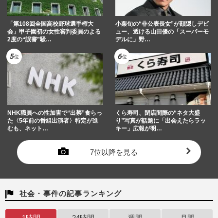
「第108回全国高校野球選手権大
小栗旬の“非公表長女”が顔隠しデビ
会」甲子園初の女性審判委員のよる
ュー、透ける山田優の「スーパーモ
2度の“誤審”騒…
デルに」野…
NHK職員への性加害で“出禁”食らっ
くら寿司、閉店間際の“ネタ大盛
た〈5年前の番組出演者〉特定が進
り”写真が話題に「出会えたらラッ
むも、ネット…
キー」広報が明…
7位以降を見る
社会・事件の記事ランキング
1時間
24時間
週間
月間