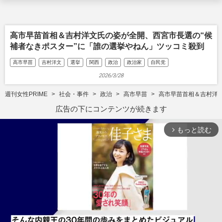
高市早苗首相＆吉村洋文氏の姿が全開、西宮市長選の“候
補者なきポスター”に「誰の選挙やねん」ツッコミ殺到
高市早苗
吉村洋文
選挙
関西
政治
政治家
自民党
2026/3/28
週刊女性PRIME
社会・事件
政治
高市早苗
高市早苗首相＆吉村洋
広告の下にコンテンツが続きます
もっと読む
arrow_forward_ios