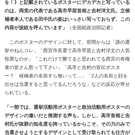
を！》と記載されているポスターにデカデカと写っている
のは、両党の代表である高市早苗首相と吉村洋文氏。立候
補者本人である田中氏の姿はいっさい写っておらず、この
内容が波紋を呼んでいます」
（全国紙政治部記者）
このポスターのデザインに対して、世間からは「誰の選
挙やねんコレ」「西宮市長選て高市早苗と吉村洋文の人気
投票なのか」「これだけで勝てると思われてる西宮の有権
者の皆さん怒って下さい」「高市と吉村の宣伝ポスタ
ー？ 候補者の名前すら無いって…」「2人の名前と顔を
出せば当選すると思ってるんだろうな」などの反応が寄せ
られている。
「一部では、選挙活動用ポスターと政治活動用ポスターの
デザインの違いだと推測する声も。しかし、高市首相と吉
村氏が抜群の知名度を誇っているからこそ、その力のみで
当選させようとするデザインとして受け取られても仕方が