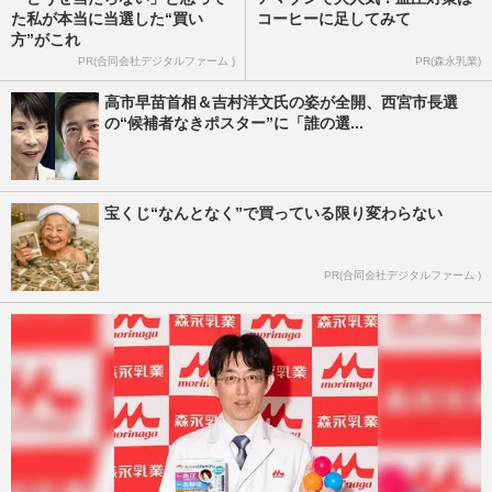
た私が本当に当選した“買い
コーヒーに足してみて
方”がこれ
PR(合同会社デジタルファーム )
PR(森永乳業)
高市早苗首相＆吉村洋文氏の姿が全開、西宮市長選
の“候補者なきポスター”に「誰の選...
宝くじ“なんとなく”で買っている限り変わらない
PR(合同会社デジタルファーム )