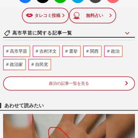
面に掲載された記事から、インターネット利用者層にとって
いね
マーク
特に関心の高い題材の記事を、WEB向けにリライトして配信
に追加
しています！
タレコミ投稿
無料占い
高市早苗に関する記事一覧
《1%の消費減税》自民党・小渕優子氏、
高市早苗
吉村洋文
選挙
関西
政治
高市早苗首相の“代替財源”ナシに反発も
「揚げ足取りではなく」求め…
政治家
自民党
週刊女性PRIME
2026/8/7
政治の記事一覧を見る
スピードスケート・高木美帆が国民栄誉賞
受賞！副賞に「包丁10本」を選んだ背景
と、刃に刻まれた“高市早苗…
週刊女性PRIME
2026/8/6
あわせて読みたい
高市早苗首相、消費税減税・物価高対策を
後回しで支持率急落、V字回復への目玉人
事は国民民主・玉木雄一郎…