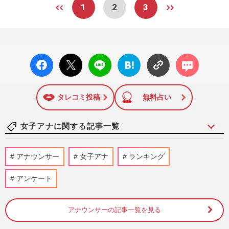
1
2
3
facebo
X ポス
LINE
はてな
コメン
ok い
ト
ブック
ト
いね
マーク
に追加
タレコミ投稿
無料占い
女子アナに関する記事一覧
『有吉クイズ』出演の高橋真麻、“げっそ
アナウンサー
女子アナ
ランキング
り両腕”で心配された体重増減、高橋秀樹
らとの二世帯住宅解消後の…
アンケート
週刊女性PRIME
2026/8/4
アナウンサーの記事一覧を見る
《俳優業に「ガッカリした」女子アナラン
キング》田中みな実、森香澄らを抑え