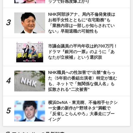
ップで好感度爆上がり
NHK阿部渉アナ、局内不倫発覚後は
お相手女性とともに“在宅勤務”も
「業務内容は一部しか知らされてい
ない」早期退職の可能性も
市議会議員の平均年収は約700万円！
ドラマ『銀河の一票』のように「あ
なたが立候補」という選択肢
NHK職員への性加害で“出禁”食らっ
た〈5年前の番組出演者〉特定が進む
も、ネットで「無関係な個人名」も
拡散される“二次被害”
横浜DeNA・東克樹、不倫相手セクシ
ー女優の新作が“野球ネタ”満載で
「反省しとらんやろ」大暴走にブー
イング