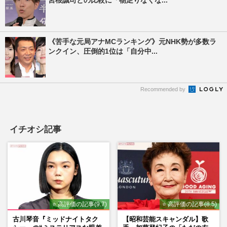
《苦手な元局アナMCランキング》元NHK勢が多数ラ
ンクイン、圧倒的1位は「自分中...
Recommended by
イチオシ記事
⭐ 高評価の記事(9.7)
⭐ 高評価の記事(8.5)
古川琴音『ミッドナイトタク
【昭和芸能スキャンダル】歌