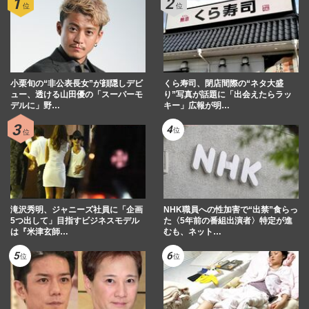
小栗旬の“非公表長女”が顔隠しデビ
くら寿司、閉店間際の“ネタ大盛
ュー、透ける山田優の「スーパーモ
り”写真が話題に「出会えたらラッ
デルに」野…
キー」広報が明…
滝沢秀明、ジャニーズ社員に「企画
NHK職員への性加害で“出禁”食らっ
5つ出して」目指すビジネスモデル
た〈5年前の番組出演者〉特定が進
は『米津玄師…
むも、ネット…