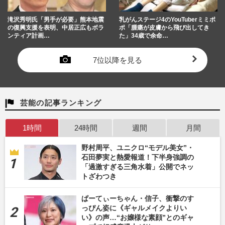
滝沢秀明氏「男手が必要」熊本地震
乳がんステージ4のYouTuberミミポ
の復興支援を表明、中居正広もボラ
ポ「腫瘍が皮膚から飛び出してき
ンティア計画…
た」34歳で余命…
7位以降を見る
芸能の記事ランキング
1時間
24時間
週間
月間
野村周平、ユニクロ“モデル美女”・
石田夢実と熱愛報道！下半身強調の
「過激すぎる三角水着」公開でネッ
トざわつき
ぱーてぃーちゃん・信子、衝撃のす
っぴん姿に《ギャルメイクよりい
い》の声…“お嬢様な素顔”とのギャ