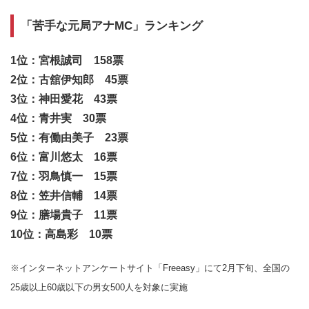
「苦手な元局アナMC」ランキング
1位：宮根誠司 158票
2位：古舘伊知郎 45票
3位：神田愛花 43票
4位：青井実 30票
5位：有働由美子 23票
6位：富川悠太 16票
7位：羽鳥慎一 15票
8位：笠井信輔 14票
9位：膳場貴子 11票
10位：高島彩 10票
※インターネットアンケートサイト「Freeasy」にて2月下旬、全国の
25歳以上60歳以下の男女500人を対象に実施