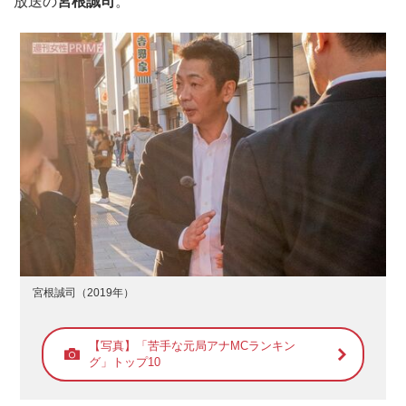
放送の
宮根誠司
。
宮根誠司（2019年）
【写真】「苦手な元局アナMCランキン
グ」トップ10