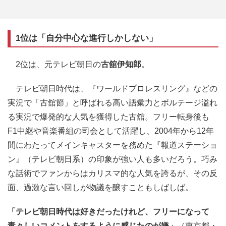
1位は「自分中心な進行しかしない」
2位は、元テレビ朝日の
古舘伊知郎
。
テレビ朝日時代は、『ワールドプロレスリング』などの
実況で「古舘節」と呼ばれる高い語彙力とボルテージ溢れ
る実況で爆発的な人気を獲得した古舘。フリー転身後も
F1中継や音楽番組の司会として活躍し、2004年から12年
間にわたってメインキャスターを務めた『報道ステーショ
ン』（テレビ朝日系）の印象が強い人も多いだろう。巧み
な話術でファンからはカリスマ的な人気を誇るが、その反
面、過激な言い回しが物議を醸すこともしばしば。
「テレビ朝日時代は好きだったけれど、フリーになって
毒々しいコメントをするように感じたのが嫌」
（東京都・