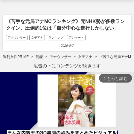
《苦手な元局アナMCランキング》元NHK勢が多数ラン
クイン、圧倒的1位は「自分中心な進行しかしない」
アナウンサー
女子アナ
ランキング
アンケート
2026/5/7
週刊女性PRIME
芸能
アナウンサー
女子アナ
《苦手な元局アナMC
広告の下にコンテンツが続きます
もっと読む
arrow_forward_ios