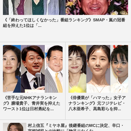
《「終わってほしくなかった」番組ランキング》SMAP・嵐の冠番
組を抑えた1位は「...
《苦手な元NHKアナランキン
《俳優業が「ハマった」女子ア
グ》膳場貴子、青井実を抑えた
ナランキング》元フジテレビ・
ワースト1位は日村勇紀を...
八木亜希子、高島彩らを抑...
村上信五『ミヤネ屋』後継番組のMCに決定、辛口・
宮根誠司との比較に「物足りなくな...