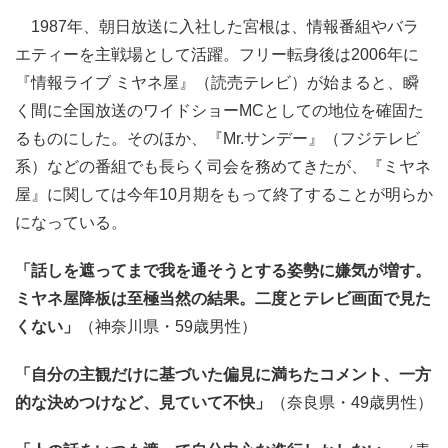
1987年、朝日放送に入社した宮根は、情報番組やバラ
エティーを主戦場として活躍。フリー転身後は2006年に
『情報ライブ ミヤネ屋』（読売テレビ）が始まると、瞬
く間に全国放送のワイドショーMCとしての地位を確固た
るものにした。そのほか、『Mr.サンデー』（フジテレビ
系）などの番組でも長らく司会を務めてきたが、『ミヤネ
屋』に関しては今年10月期をもって終了することが明らか
になっている。
「話しを遮ってまで我を通そうとする姿勢に嫌気が増す。
ミヤネ屋降板は至極当然の結果。二度とテレビ画面で見た
くない」
（神奈川県・59歳男性）
「自分の主観だけに基づいた偏見に満ちたコメント、一方
的な決めつけなど、見ていて不快」
（奈良県・49歳男性）