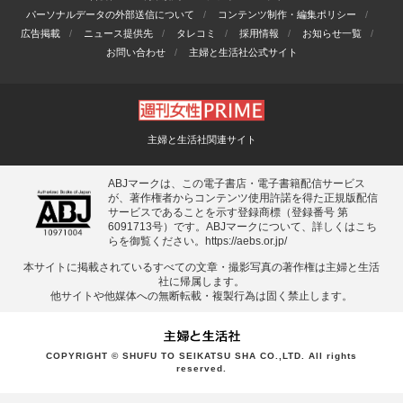
パーソナルデータの外部送信について
コンテンツ制作・編集ポリシー
広告掲載
ニュース提供先
タレコミ
採用情報
お知らせ一覧
お問い合わせ
主婦と生活社公式サイト
主婦と生活社関連サイト
ABJマークは、この電子書店・電子書籍配信サービス
が、著作権者からコンテンツ使用許諾を得た正規版配信
サービスであることを示す登録商標（登録番号 第
6091713号）です。ABJマークについて、詳しくはこち
らを御覧ください。
https://aebs.or.jp/
本サイトに掲載されているすべての⽂章・撮影写真の著作権は主婦と⽣活
社に帰属します。
他サイトや他媒体への無断転載・複製⾏為は固く禁⽌します。
COPYRIGHT © SHUFU TO SEIKATSU SHA CO.,LTD. All rights
reserved.