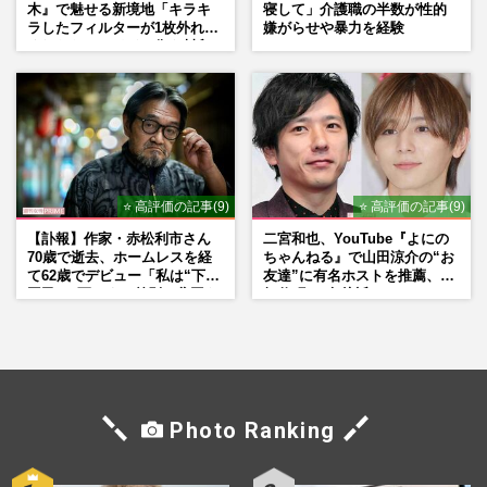
木』で魅せる新境地「キラキ
寝して」介護職の半数が性的
ラしたフィルターが1枚外れて
嫌がらせや暴力を経験
くれたら」アイドル像を封印
した覚悟
⭐ 高評価の記事(9)
⭐ 高評価の記事(9)
【訃報】作家・赤松利市さん
二宮和也、YouTube『よにの
70歳で逝去、ホームレスを経
ちゃんねる』で山田涼介の“お
て62歳でデビュー「私は“下級
友達”に有名ホストを推薦、歌
国民”。死ぬまで差別と貧困を
舞伎町に“急接近”でファン
書き続けます」壮絶人生
「関わらないで！」
Photo Ranking