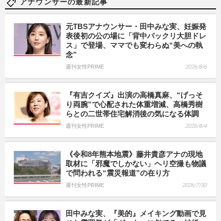
アナウンサーの最新記事
元TBSアナウンサー・田中みな実、妊娠発
表後初の公の場に「背中パックリ大胆ドレ
ス」で登場、ママでも変わらぬ“美への執
念”
週刊女性PRIME
2026/8/6
『有吉クイズ』出演の高橋真麻、“げっそ
り両腕”で心配された体重増減、高橋秀樹
らとの二世帯住宅解消後の気になる体調
週刊女性PRIME
2026/8/4
《令和8年熊本地震》藤井貴彦アナの現地
取材に「邪魔でしかない」ヘリ空撮も物議
で問われる“震災報道”の在り方
週刊女性PRIME
2026/7/30
田中みな実、『美的』メイキング動画で見