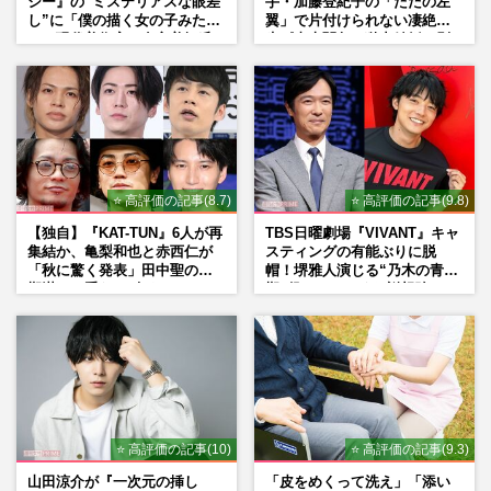
シー』の“ミステリアスな眼差
手・加藤登紀子の「ただの左
し”に「僕の描く女の子みた
翼」で片付けられない凄絶半
い」現代美術家・奈良美智氏
生《東大闘争、獄中結婚、別
もSNSで“公認”
荘で内ゲバ事件》
⭐ 高評価の記事(8.7)
⭐ 高評価の記事(9.8)
【独自】『KAT-TUN』6人が再
TBS日曜劇場『VIVANT』キャ
集結か、亀梨和也と赤西仁が
スティングの有能ぶりに脱
「秋に驚く発表」田中聖の刑
帽！堺雅人演じる“乃木の青年
期満了と重なる“匂わせ”では
期”役は、そっくり説根強い
ない理由
Mr.Children桜井和寿のバンド
マン長男・櫻井海音だった
⭐ 高評価の記事(10)
⭐ 高評価の記事(9.3)
山田涼介が『一次元の挿し
「皮をめくって洗え」「添い