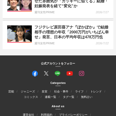
せた雰囲気が「ガッキーに似てる」結婚・
妊娠発表を経て“変化”か
週刊女性PRIME
2026/7/27
フジテレビ原田葵アナ『ぽかぽか』で結婚
相手の理想の年収「2000万円がいちばん幸
せ」発言、日本の平均年収は478万円也
週刊女性PRIME
2026/7/22
公式アカウントをフォロー
Categories
芸能
ジャニーズ
皇室
社会・事件
ライフ
トレンド
コミックス
連載一覧
タグ一覧
無料占い
About us
運営会社
利用規約
プライバシーポリシー