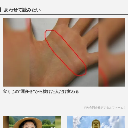
た“ワースト1位”は「何をや…
週刊女性2026年7月21日号
2026/7/13
あわせて読みたい
《俳優業が「ハマった」女子アナランキン
グ》元フジテレビ・八木亜希子、高島彩ら
を抑えた圧倒的1位は「病…
週刊女性2026年7月21日号
2026/7/13
亀梨和也、YouTube動画で見せた愛犬チワ
ワへの叱り方が熱愛報道の田中みな実にそ
っくりすぎてファン苦笑《2…
週刊女性PRIME
2026/7/2
宝くじの“運任せ”から抜けた人だけ変わる
テレビ東京『テレ東音楽祭』で元「モーニ
ング娘。」北川莉央アナがデビュー
も、“裏垢騒動”牧野真莉愛の卒…
PR(合同会社デジタルファーム )
週刊女性PRIME
2026/6/26