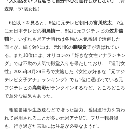
「人の話をいつも遮って自分中心な進行しかしない」
（青
森県・57歳女性）
6位以下を見ると、6位に元テレビ朝日の
富川悠太
、7位
に元日本テレビの
羽鳥慎一
、8位に元フジテレビの
笠井信
輔
と、いずれも局アナ時代は各局の人気番組で活躍した
面々が。続く9位には、元NHKの
膳場貴子
が選ばれてい
る。また10位には、オリコンの「好きな女性アナランキン
グ」では不動の人気で殿堂入りを果たしており、『週刊女
性』2025年4月29日号で実施した《女性が好きな「元フジ
テレビ女子アナ」ランキング》でも1位に選ばれている元
フジテレビの
高島彩
がランクインするなど、ところどころ
で意外な結果もあった。
報道番組や生放送などで培った話力、番組進行力を買わ
れて起用されることが多い元局アナMC。フリー転身後
も、行き過ぎた言動には注意が必要なようだ。