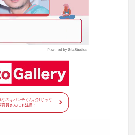
Powered by 
GliaStudios
M
u
t
e
気なのはパンチくんだけじゃな
飼育員さんにも注目！