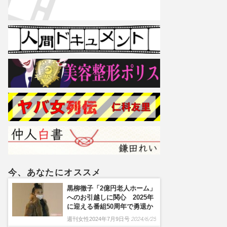
今、あなたにオススメ
黒柳徹子「2億円老人ホーム」
へのお引越しに関心 2025年
に迎える番組50周年で勇退か
週刊女性2024年7月9日号
2024/6/25