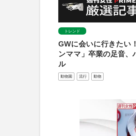
トレンド
GWに会いに行きたい
ンママ」卒業の足音、
ル
動物園
流行
動物