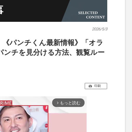
2026/5/3
！《パンチくん最新情報》「オラ
パンチを見分ける方法、観覧ルー
印刷
もっと読む
arrow_forward_ios