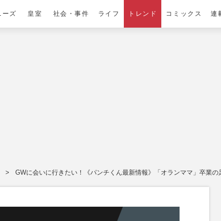
ニーズ
皇室
社会・事件
ライフ
トレンド
コミックス
連
。
GWに会いに行きたい！《パンチくん最新情報》「オランママ」卒業の