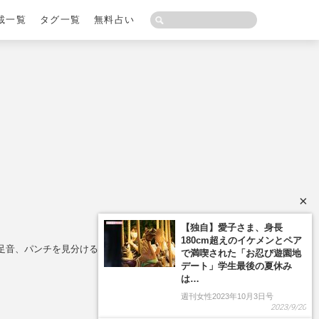
載一覧
タグ一覧
無料占い
×
【独自】愛子さま、身長
180cm超えのイケメンとペア
足音、パンチを見分ける方法、観覧ルール
で満喫された「お忍び遊園地
デート」学生最後の夏休み
は…
週刊女性2023年10月3日号
2023/9/20