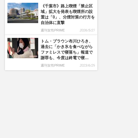
《千葉市》路上喫煙「禁止区
域」拡大を発表も喫煙所の設
置は「0」、分煙対策の行方を
自治体に直撃
週刊女性PRIME
2026/5/27
トム・ブラウン布川ひろき、
過去に「かき氷を食べながら
ファミレスで寝落ち」報道で
謝罪も、今度は終電で寝…
週刊女性PRIME
2023/6/29