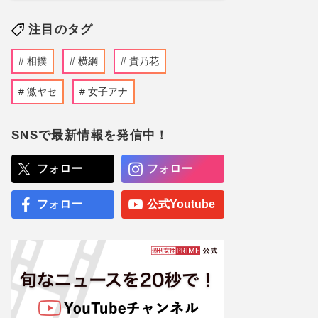
注目のタグ
相撲
横綱
貴乃花
激ヤセ
女子アナ
SNSで最新情報を発信中！
フォロー
フォロー
フォロー
公式Youtube