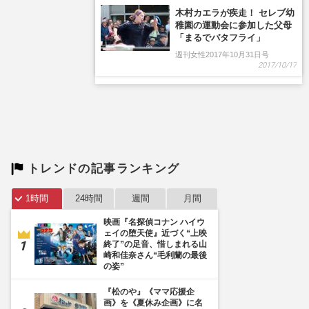
木村カエラが疾走！ セレブ幼
稚園の運動会に参加した父母
「まるでバタフライ」
週刊女性2017年10月31日号
2017/10/17
トレンドの記事ランキング
1時間
24時間
週間
月間
映画『名探偵コナン ハイウ
ェイの堕天使』近づく“上映
終了”の足音、惜しまれる山
崎和佳奈さん“毛利蘭の最後
の姿”
『松のや』《ママ応援企
画》を《夏休み企画》に名