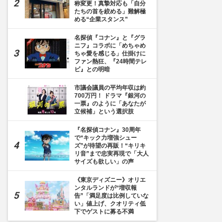
称変更！真摯対応も「自分
たちの首を絞める」難解極
める“企業スタンス”
名探偵『コナン』と『グラ
ニフ』コラボに「めちゃめ
ちゃ愛を感じる」仕掛けに
ファン熱狂、『24時間テレ
ビ』との明暗
市議会議員の平均年収は約
700万円！ ドラマ『銀河の
一票』のように「あなたが
立候補」という選択肢
『名探偵コナン』30周年
で“キック力増強シュー
ズ”が待望の再販！“キリキ
リ音”まで忠実再現で「大人
サイズも欲しい」の声
《東京ディズニー》オリエ
ンタルランドが“増収報
告”「満足度は比例していな
い」値上げ、クオリティ低
下でゲストに募る不満