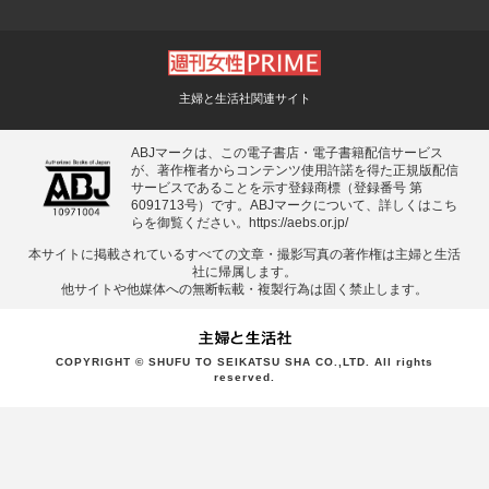
主婦と生活社関連サイト
ABJマークは、この電子書店・電子書籍配信サービス
が、著作権者からコンテンツ使用許諾を得た正規版配信
サービスであることを示す登録商標（登録番号 第
6091713号）です。ABJマークについて、詳しくはこち
らを御覧ください。
https://aebs.or.jp/
本サイトに掲載されているすべての⽂章・撮影写真の著作権は主婦と⽣活
社に帰属します。
他サイトや他媒体への無断転載・複製⾏為は固く禁⽌します。
COPYRIGHT © SHUFU TO SEIKATSU SHA CO.,LTD. All rights
reserved.