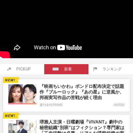
PICKUP
新着
ランキング
『映画ちいかわ』ボンドロ配布決定で話題
作『ブルーロック』『あの星』に逆風か、
邦画実写作品の苦戦が続く理由
週刊女性PRIME
0時間前
堺雅人主演・日曜劇場『VIVANT』劇中の
秘密組織“別班”はフィクション？専門家は