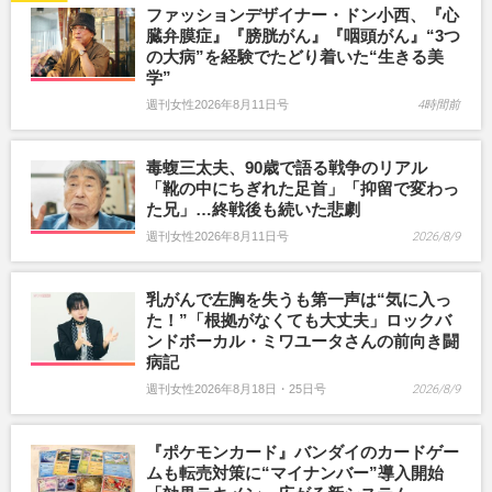
ファッションデザイナー・ドン小西、『心
臓弁膜症』『膀胱がん』『咽頭がん』“3つ
の大病”を経験でたどり着いた“生きる美
学”
週刊女性2026年8月11日号
4時間前
毒蝮三太夫、90歳で語る戦争のリアル
「靴の中にちぎれた足首」「抑留で変わっ
た兄」…終戦後も続いた悲劇
週刊女性2026年8月11日号
2026/8/9
乳がんで左胸を失うも第一声は“気に入っ
た！”「根拠がなくても大丈夫」ロックバ
ンドボーカル・ミワユータさんの前向き闘
病記
週刊女性2026年8月18日・25日号
2026/8/9
『ポケモンカード』バンダイのカードゲー
ムも転売対策に“マイナンバー”導入開始