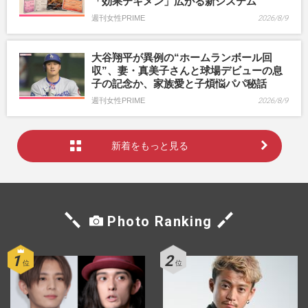
「効果テキメン」広がる新システム
週刊女性PRIME
2026/8/9
大谷翔平が異例の“ホームランボール回
収”、妻・真美子さんと球場デビューの息
子の記念か、家族愛と子煩悩パパ秘話
週刊女性PRIME
2026/8/9
新着をもっと見る
Photo Ranking