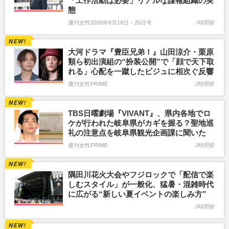
「工作活動は必要」リアルな諜報組織の実
態
週刊女性2026年8月18日・25日号
1時間前
大河ドラマ『豊臣兄弟！』山田涼介・栗原
類ら初出演組の“扮装公開”で「顔で天下取
れる」心配を一蹴したビジュに相次ぐ反響
週刊女性PRIME
2時間前
TBS日曜劇場『VIVANT』、県内各地でロ
ケが行われた岐阜県がカギを握る？聖地巡
礼の注意点を岐阜県観光企画課に聞いた
週刊女性PRIME
2時間前
隅田川花火大会やフジロックで「配信で楽
しむスタイル」が一般化、猛暑・混雑時代
に広がる“新しい夏イベントの楽しみ方”
3時間前