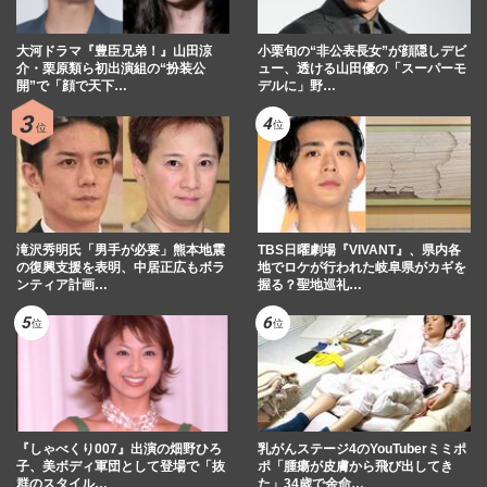
大河ドラマ『豊臣兄弟！』山田涼
小栗旬の“非公表長女”が顔隠しデビ
介・栗原類ら初出演組の“扮装公
ュー、透ける山田優の「スーパーモ
開”で「顔で天下…
デルに」野…
滝沢秀明氏「男手が必要」熊本地震
TBS日曜劇場『VIVANT』、県内各
の復興支援を表明、中居正広もボラ
地でロケが行われた岐阜県がカギを
ンティア計画…
握る？聖地巡礼…
『しゃべくり007』出演の畑野ひろ
乳がんステージ4のYouTuberミミポ
子、美ボディ軍団として登場で「抜
ポ「腫瘍が皮膚から飛び出してき
群のスタイル…
た」34歳で余命…