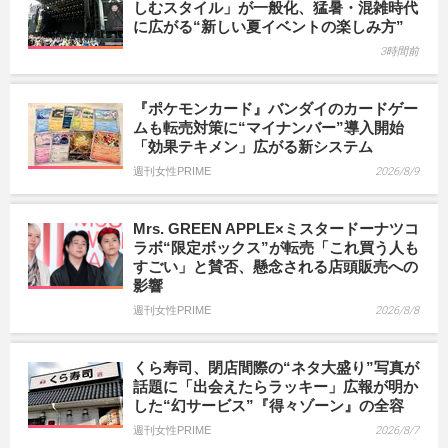
しむスタイル」が一般化、猛暑・混雑時代
に広がる“新しい夏イベントの楽しみ方”
3時間前
『ポケモンカード』バンダイのカードゲー
ムも転売対策に“マイナンバー”導入開始
「効果テキメン」広がる新システム
週刊女性PRIME
2026/8/9
Mrs. GREEN APPLE×ミスタードーナツコ
ラボ“限定ボックス”が転売「これ買う人も
すごい」と賛否、懸念される店頭販売への
影響
週刊女性PRIME
2026/8/8
くら寿司、閉店間際の“ネタ大盛り”写真が
話題に「出会えたらラッキー」広報が明か
した“幻サービス”『得々ゾーン』の全容
週刊女性PRIME
2026/8/7