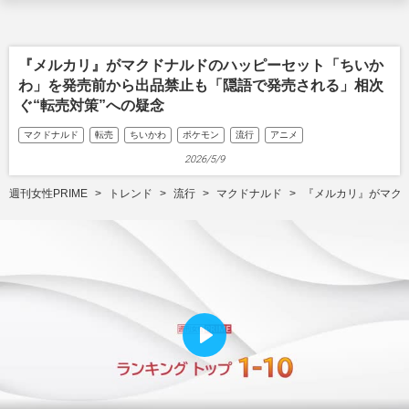
『メルカリ』がマクドナルドのハッピーセット「ちいか
わ」を発売前から出品禁止も「隠語で発売される」相次
ぐ“転売対策”への疑念
マクドナルド
転売
ちいかわ
ポケモン
流行
アニメ
2026/5/9
週刊女性PRIME
トレンド
流行
マクドナルド
『メルカリ』がマク
P
l
a
y