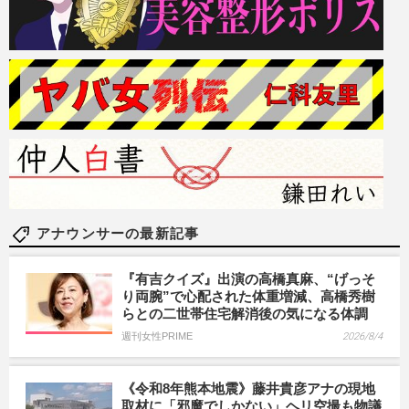
アナウンサーの最新記事
『有吉クイズ』出演の高橋真麻、“げっそ
り両腕”で心配された体重増減、高橋秀樹
らとの二世帯住宅解消後の気になる体調
週刊女性PRIME
2026/8/4
《令和8年熊本地震》藤井貴彦アナの現地
取材に「邪魔でしかない」ヘリ空撮も物議