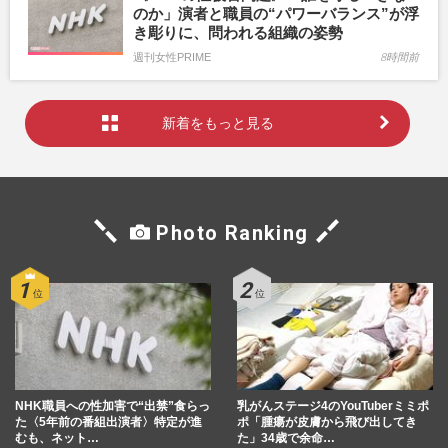
のか」演者と職員の“パワーバランス”が浮
き彫りに、問われる組織の姿勢
週刊女性PRIME
8時間前
新着をもっと見る
Photo Ranking
NHK職員への性加害で“出禁”食らっ
乳がんステージ4のYouTuberミミポ
た〈5年前の番組出演者〉特定が進
ポ「腫瘍が皮膚から飛び出してき
むも、ネット…
た」34歳で余命…