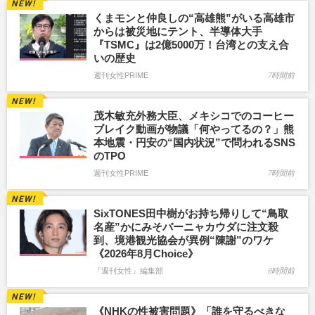
くまモンと仲良しの“高雄熊”がいる高雄市
からは被災地にテント、半導体大手
『TSMC』は2億5000万！台湾との支え合
いの歴史
週刊女性PRIME
7時間前
茂木敏充外務大臣、メキシコでのコーヒー
ブレイク動画が物議「何やってるの？」熊
本地震・円安の“国内状況”で問われるSNS
のTPO
週刊女性PRIME
7時間前
SixTONES田中樹がお持ち帰りして“鳥取
名産”かにみそバーニャカウダに注文殺
到、境港観光協会が異例“陳謝”のワケ
《2026年8月Choice》
『週刊女性』編集部
8時間前
《NHKの性被害問題》「誰を守るべきな