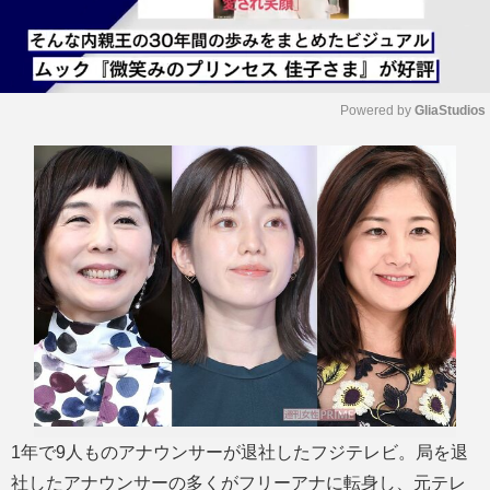
Powered by 
GliaStudios
M
u
t
e
1年で9人ものアナウンサーが退社したフジテレビ。局を退
社したアナウンサーの多くがフリーアナに転身し、元テレ