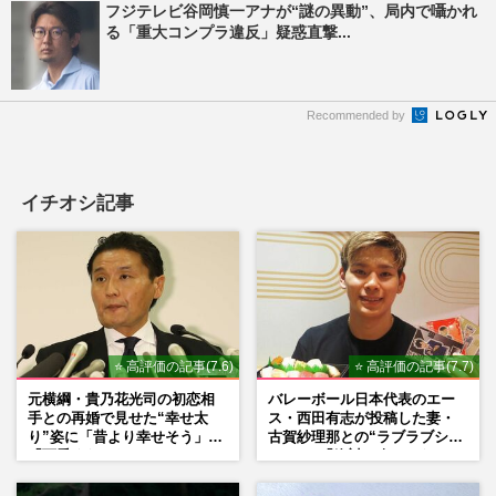
フジテレビ谷岡慎一アナが“謎の異動”、局内で囁かれ
る「重大コンプラ違反」疑惑直撃...
Recommended by
イチオシ記事
⭐ 高評価の記事(7.6)
⭐ 高評価の記事(7.7)
元横綱・貴乃花光司の初恋相
バレーボール日本代表のエー
手との再婚で見せた“幸せ太
ス・西田有志が投稿した妻・
り”姿に「昔より幸せそう」
古賀紗理那との“ラブラブショ
「可愛くなった」とファンほ
ット”に「絶対に今じゃない」
っこり
「空気読んで」ネット上で批
判殺到の理由