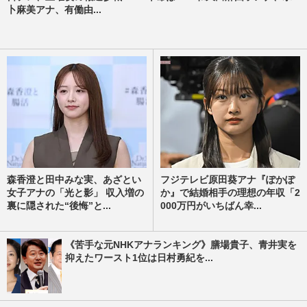
卜麻美アナ、有働由...
森香澄と田中みな実、あざとい
フジテレビ原田葵アナ『ぽかぽ
女子アナの「光と影」 収入増の
か』で結婚相手の理想の年収「2
裏に隠された“後悔”と...
000万円がいちばん幸...
《苦手な元NHKアナランキング》膳場貴子、青井実を
抑えたワースト1位は日村勇紀を...