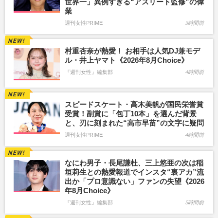
世界一」異例すぎる“アスリート監修”の偉
業
週刊女性PRIME
3時間前
村重杏奈が熱愛！ お相手は人気DJ兼モデ
ル・井上ヤマト《2026年8月Choice》
『週刊女性』編集部
4時間前
スピードスケート・高木美帆が国民栄誉賞
受賞！副賞に「包丁10本」を選んだ背景
と、刃に刻まれた“高市早苗”の文字に疑問
週刊女性PRIME
4時間前
なにわ男子・長尾謙杜、三上悠亜の次は稲
垣莉生との熱愛報道でインスタ“裏アカ”流
出か「プロ意識ない」ファンの失望《2026
年8月Choice》
『週刊女性』編集部
5時間前