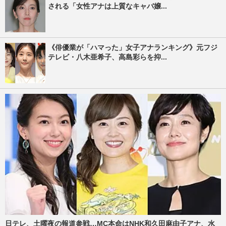
される「女性アナは上質なキャバ嬢...
《俳優業が「ハマった」女子アナランキング》元フジ
テレビ・八木亜希子、高島彩らを抑...
日テレ、土曜夜の報道参戦…MC本命はNHK和久田麻由子アナ、水