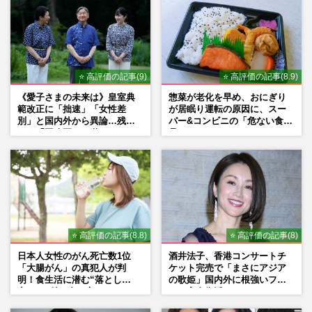
⭐ 高評価の記事(9)
⭐ 高評価の記事(8.9)
《愛子さまの未来は》皇室典
惣菜が老化を早め、おにぎり
範改正に「拙速」「女性差
が居眠り運転の原因に、スー
別」と国内外から異論…残さ
パー&コンビニの「危ない食
れた「再改正」の道
品」
⭐ 高評価の記事(8.8)
⭐ 高評価の記事(8)
日本人女性のがん死亡数1位
酒井法子、香港コンサートチ
「大腸がん」の真犯人が判
ケット完売で「まさにアジア
明！食生活に潜む“落とし
の歌姫」国内外に根強いファ
穴”との付き合い方
ンで完全復活か