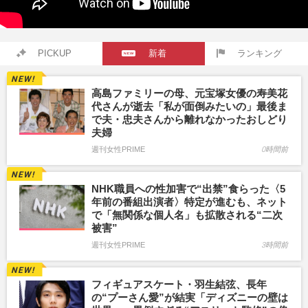
PICKUP
新着
ランキング
高島ファミリーの母、元宝塚女優の寿美花
代さんが逝去「私が面倒みたいの」最後ま
で夫・忠夫さんから離れなかったおしどり
夫婦
週刊女性PRIME
0時間前
NHK職員への性加害で“出禁”食らった〈5
年前の番組出演者〉特定が進むも、ネット
で「無関係な個人名」も拡散される“二次
被害”
週刊女性PRIME
3時間前
フィギュアスケート・羽生結弦、長年
の“プーさん愛”が結実「ディズニーの壁は