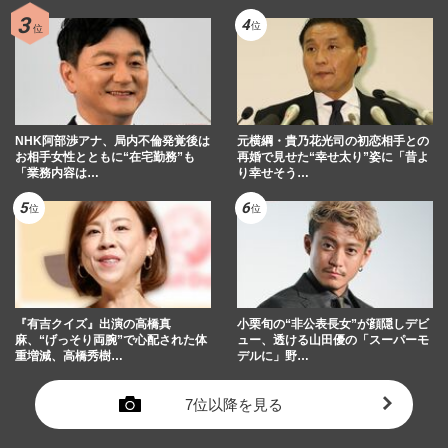
NHK阿部渉アナ、局内不倫発覚後は
元横綱・貴乃花光司の初恋相手との
お相手女性とともに“在宅勤務”も
再婚で見せた“幸せ太り”姿に「昔よ
「業務内容は…
り幸せそう…
『有吉クイズ』出演の高橋真
小栗旬の“非公表長女”が顔隠しデビ
麻、“げっそり両腕”で心配された体
ュー、透ける山田優の「スーパーモ
重増減、高橋秀樹…
デルに」野…
7位以降を見る