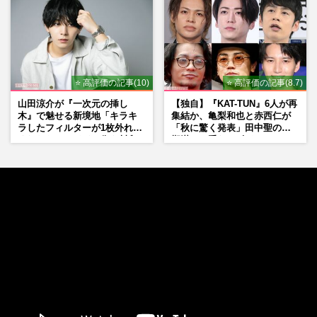
⭐ 高評価の記事(10)
⭐ 高評価の記事(8.7)
山田涼介が『一次元の挿し
【独自】『KAT-TUN』6人が再
木』で魅せる新境地「キラキ
集結か、亀梨和也と赤西仁が
ラしたフィルターが1枚外れて
「秋に驚く発表」田中聖の刑
くれたら」アイドル像を封印
期満了と重なる“匂わせ”では
した覚悟
ない理由