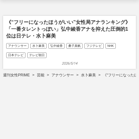
《“フリーになったほうがいい”女性局アナランキング》
「一番タレントっぽい」弘中綾香アナを抑えた圧倒的1
位は日テレ・水卜麻美
アナウンサー
水卜麻美
弘中綾香
桑子真帆
フジテレビ
NHK
日本テレビ
テレビ朝日
2026/5/14
週刊女性PRIME
芸能
アナウンサー
水卜麻美
《“フリーになった