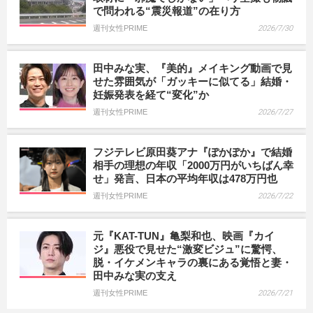
で問われる“震災報道”の在り方
週刊女性PRIME
2026/7/30
田中みな実、『美的』メイキング動画で見
せた雰囲気が「ガッキーに似てる」結婚・
妊娠発表を経て“変化”か
週刊女性PRIME
2026/7/27
フジテレビ原田葵アナ『ぽかぽか』で結婚
相手の理想の年収「2000万円がいちばん幸
せ」発言、日本の平均年収は478万円也
週刊女性PRIME
2026/7/22
元『KAT-TUN』亀梨和也、映画『カイ
ジ』悪役で見せた“激変ビジュ”に驚愕、
脱・イケメンキャラの裏にある覚悟と妻・
田中みな実の支え
週刊女性PRIME
2026/7/21