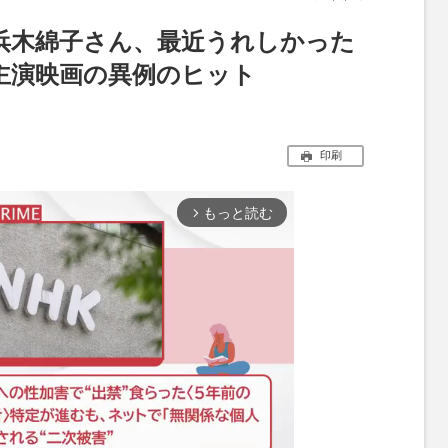
・浜木綿子さん、最近うれしかった
主演映画の異例のヒット
印刷
もっと読む
arrow_forward_ios