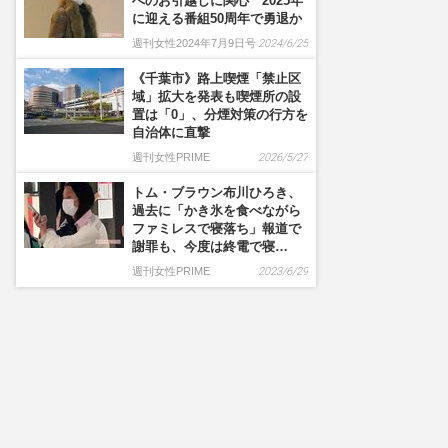
へのお引越しに関心 2025年
に迎える番組50周年で勇退か
週刊女性2024年7月9日号
2024/6/25
《千葉市》路上喫煙「禁止区
域」拡大を発表も喫煙所の設
置は「0」、分煙対策の行方を
自治体に直撃
週刊女性PRIME
2026/5/27
トム・ブラウン布川ひろき、
過去に「かき氷を食べながら
ファミレスで寝落ち」報道で
謝罪も、今度は終電で寝…
週刊女性PRIME
2023/6/29