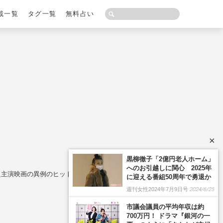
載一覧
タグ一覧
無料占い
×
黒柳徹子「2億円老人ホーム」
へのお引越しに関心 2025年
之主演映画の異例のヒット
に迎える番組50周年で勇退か
週刊女性2024年7月9日号
2024/6/25
市議会議員の平均年収は約
700万円！ ドラマ『銀河の一