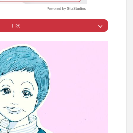
Powered by 
GliaStudios
目次
M
u
けど、叶わなかった役は
t
e