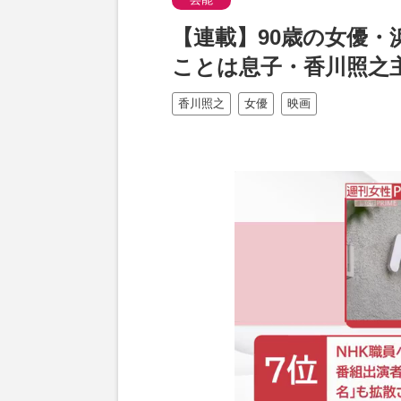
【連載】90歳の女優
ことは息子・香川照之
香川照之
女優
映画