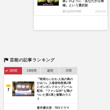
票』のように「あなたが立候
補」という選択肢
週刊女性PRIME
2026/6/8
芸能の記事ランキング
1時間
24時間
週間
月間
『映画ちいかわ 人魚の島の
ひみつ』入場者特典第2弾
にボンボンドロップシール
配布、“ファン以外”も飛び
ついた第1弾と衝撃のラス
ト
蒼井優主演・TBSドラマ