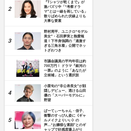
『Tシャツが乾くまで』が
激バズリ中「“考察ドラ
マ”とは一線を画している」
散りばめられた伏線よりも
大事な要素
野村周平、ユニクロ“モデル
美女”・石田夢実と熱愛報
道！下半身強調の「過激す
ぎる三角水着」公開でネッ
トざわつき
市議会議員の平均年収は約
700万円！ ドラマ『銀河の
一票』のように「あなたが
立候補」という選択肢
小栗旬の“非公表長女”が顔
隠しデビュー、透ける山田
優の「スーパーモデルに」
野望
ぱーてぃーちゃん・信子、
衝撃のすっぴん姿に《ギャ
ルメイクよりいい》の
声…“お嬢様な素顔”とのギ
ャップで好感度爆上がり