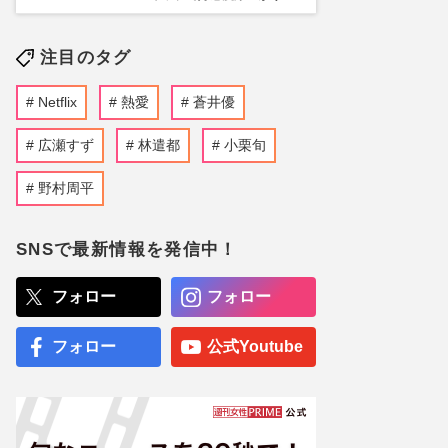
注目のタグ
Netflix
熱愛
蒼井優
広瀬すず
林遣都
小栗旬
野村周平
SNSで最新情報を発信中！
フォロー
フォロー
フォロー
公式Youtube