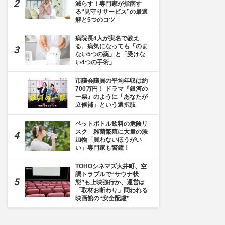
減らす！専門家が指南す
る“見守りサービス”の最適
解と5つのコツ
病院長4人が実名で教え
る、病気になっても「のま
ない5つの薬」と「受けな
い4つの手術」
市議会議員の平均年収は約
700万円！ ドラマ『銀河の
一票』のように「あなたが
立候補」という選択肢
ペットボトル飲料の危険リ
スク 雑菌繁殖に大量の添
加物「買わないほうがい
い」専門家も警鐘！
TOHOシネマズ大井町、空
調トラブルで“サウナ状
態”も上映強行か、運営は
「取材お断わり」問われる
映画館の“安全配慮”