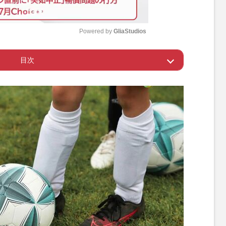
Powered by 
GliaStudios
目次
M
u
なりたい職業”
t
e