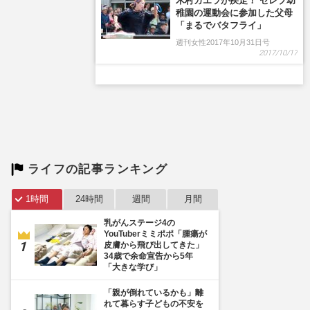
木村カエラが疾走！ セレブ幼
稚園の運動会に参加した父母
「まるでバタフライ」
週刊女性2017年10月31日号
2017/10/17
ライフの記事ランキング
1時間
24時間
週間
月間
乳がんステージ4の
YouTuberミミポポ「腫瘍が
皮膚から飛び出してきた」
34歳で余命宣告から5年
「大きな学び」
「親が倒れているかも」離
れて暮らす子どもの不安を