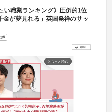
たい職業ランキング》圧倒的1位
千金が夢見れる」英国発祥のサッ
就職
印刷
もっと読む
arrow_forward_ios