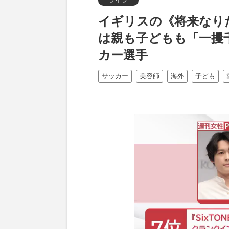
イギリスの《将来なり
は親も子どもも「一攫
カー選手
サッカー
美容師
海外
子ども