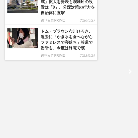
域」拡大を発表も喫煙所の設
置は「0」、分煙対策の行方を
自治体に直撃
週刊女性PRIME
2026/5/27
トム・ブラウン布川ひろき、
過去に「かき氷を食べながら
ファミレスで寝落ち」報道で
謝罪も、今度は終電で寝…
週刊女性PRIME
2023/6/29