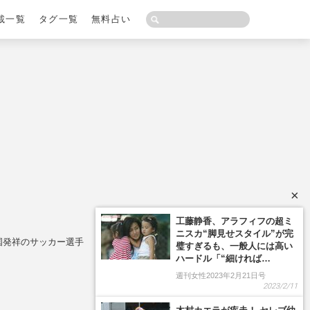
載一覧
タグ一覧
無料占い
×
工藤静香、アラフィフの超ミ
ニスカ“脚見せスタイル”が完
国発祥のサッカー選手
璧すぎるも、一般人には高い
ハードル「“細ければ…
週刊女性2023年2月21日号
2023/2/11