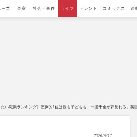
ニーズ
皇室
社会・事件
ライフ
トレンド
コミックス
連
りたい職業ランキング》圧倒的1位は親も子どもも「一攫千金が夢見れる」英
2026/5/17