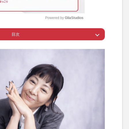
Powered by 
GliaStudios
目次
M
u
時代にデビューの芳本美代子
t
e
て活動できるように
人の歌＆トーク、お楽しみに！