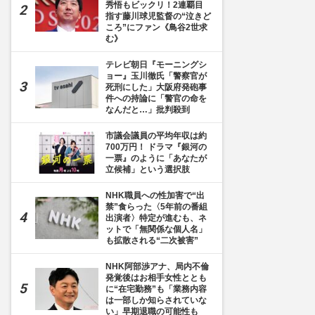
秀悟もビックリ！2連覇目
指す藤川球児監督の“泣きど
ころ”にファン《鳥谷2世求
む》
テレビ朝日『モーニングシ
ョー』玉川徹氏「警察官が
死刑にした」大阪府発砲事
件への持論に「警官の命を
なんだと…」批判殺到
市議会議員の平均年収は約
700万円！ ドラマ『銀河の
一票』のように「あなたが
立候補」という選択肢
NHK職員への性加害で“出
禁”食らった〈5年前の番組
出演者〉特定が進むも、ネ
ットで「無関係な個人名」
も拡散される“二次被害”
NHK阿部渉アナ、局内不倫
発覚後はお相手女性ととも
に“在宅勤務”も「業務内容
は一部しか知らされていな
い」早期退職の可能性も