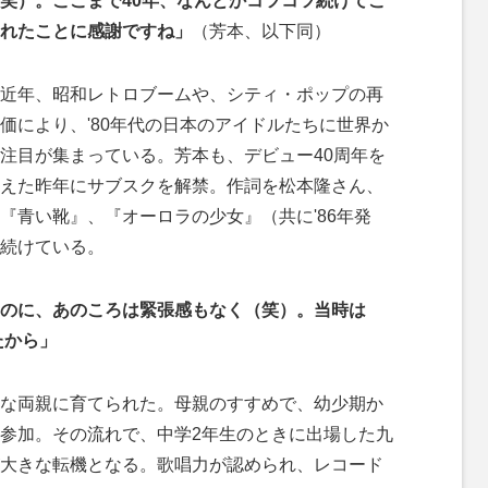
笑）。ここまで40年、なんとかコツコツ続けてこ
れたことに感謝ですね」
（芳本、以下同）
近年、昭和レトロブームや、シティ・ポップの再
価により、'80年代の日本のアイドルたちに世界か
注目が集まっている。芳本も、デビュー40周年を
えた昨年にサブスクを解禁。作詞を松本隆さん、
『青い靴』、『オーロラの少女』（共に'86年発
続けている。
のに、あのころは緊張感もなく（笑）。当時は
たから」
な両親に育てられた。母親のすすめで、幼少期か
参加。その流れで、中学2年生のときに出場した九
大きな転機となる。歌唱力が認められ、レコード