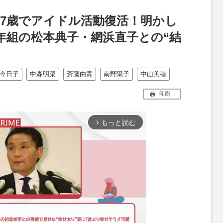
が57歳でアイドル活動復活！明かし
年組の松本典子・網浜直子との“結
今日子
中森明菜
斎藤由貴
南野陽子
中山美穂
印刷
もっと読む
arrow_forward_ios