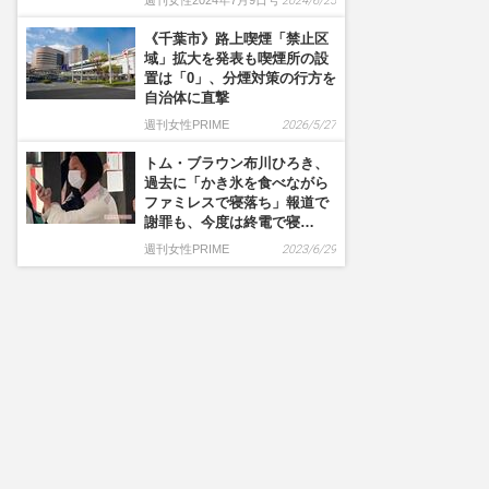
週刊女性2024年7月9日号
2024/6/25
《千葉市》路上喫煙「禁止区
域」拡大を発表も喫煙所の設
置は「0」、分煙対策の行方を
自治体に直撃
週刊女性PRIME
2026/5/27
トム・ブラウン布川ひろき、
過去に「かき氷を食べながら
ファミレスで寝落ち」報道で
謝罪も、今度は終電で寝…
週刊女性PRIME
2023/6/29