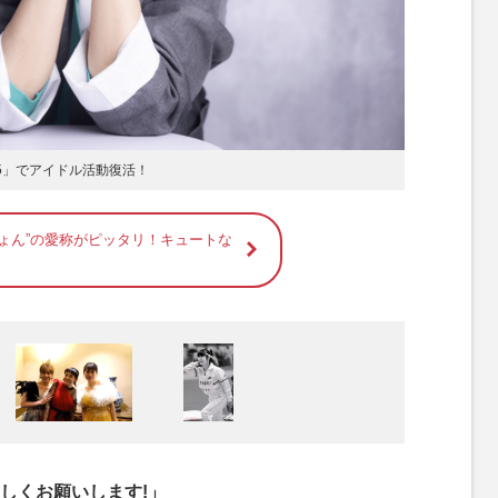
85」でアイドル活動復活！
ちょん”の愛称がピッタリ！キュートな
しくお願いします!」