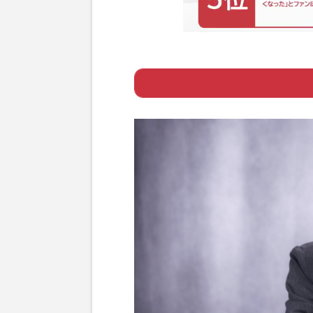
Page 1
ー アイドル黄金
Page 2
ー 肩の力を抜い
Page 3
ー 松本典子・3