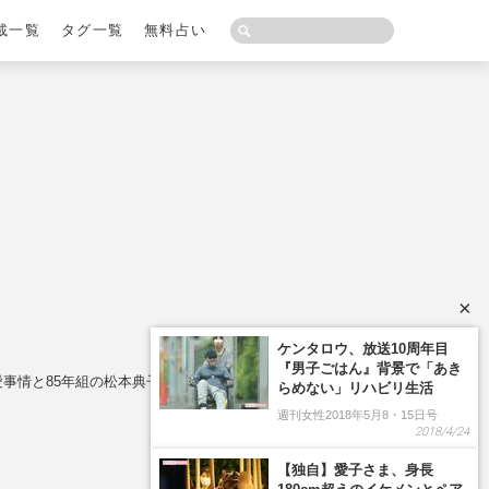
載一覧
タグ一覧
無料占い
×
愛事情と85年組の松本典子・網浜直子との“結成秘話”