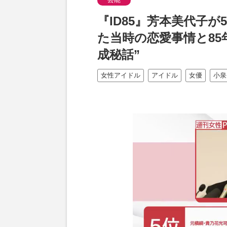
『ID85』芳本美代子
た当時の恋愛事情と85
成秘話”
女性アイドル
アイドル
女優
小泉