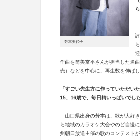
（
ら
評
芳本美代子
ら
迎
作曲を筒美京平さんが担当した名曲
売）などを中心に、再生数を伸ばし
「すごい先生方に作っていただいた
15、16歳で、毎日精いっぱいでし
山口県出身の芳本は、歌が大好き
ら地域のカラオケ大会やのど自慢に
州朝日放送主催の歌のコンテストが