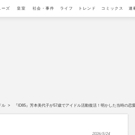
ニーズ
皇室
社会・事件
ライフ
トレンド
コミックス
連
ドル
『ID85』芳本美代子が57歳でアイドル活動復活！明かした当時の恋
2026/5/24