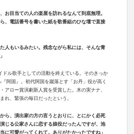
、お目当ての人の楽屋を訪れるなんて到底無理。
ら、電話番号を書いた紙を歌番組のひな壇で直接
た人もいるみたい。残念ながら私には、そんな青
」
イドル歌手としての活動を終えている。そのきっか
カル『阿国』。初代阿国を蹴落とす「お丹」役が高く
・アロー賞演劇新人賞を受賞した。木の実ナナ、
まれ、緊張の毎日だったという。
から、演出家の方の言うとおりに、とにかく必死
演じる公家さんに恋する娘役だったんですが、池
当に可愛がってくれて。ありがたかったですね」