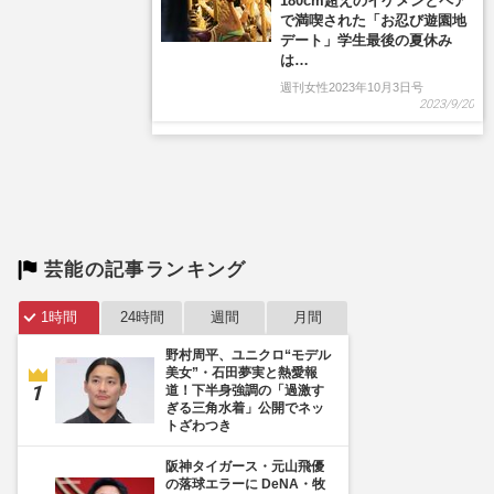
芸能の記事ランキング
1時間
24時間
週間
月間
野村周平、ユニクロ“モデル
美女”・石田夢実と熱愛報
道！下半身強調の「過激す
ぎる三角水着」公開でネッ
トざわつき
阪神タイガース・元山飛優
の落球エラーに DeNA・牧