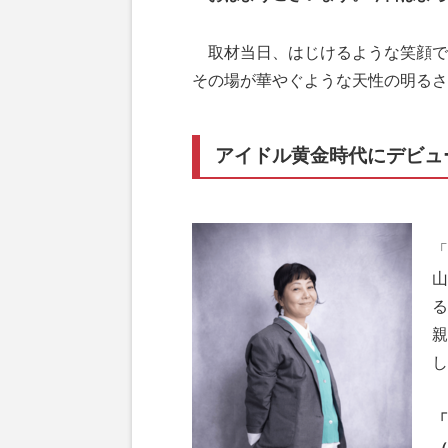
取材当日、はじけるような笑顔で現
その場が華やぐような天性の明るさ
アイドル黄金時代にデビュ
ア
「
山
る
親
し
「