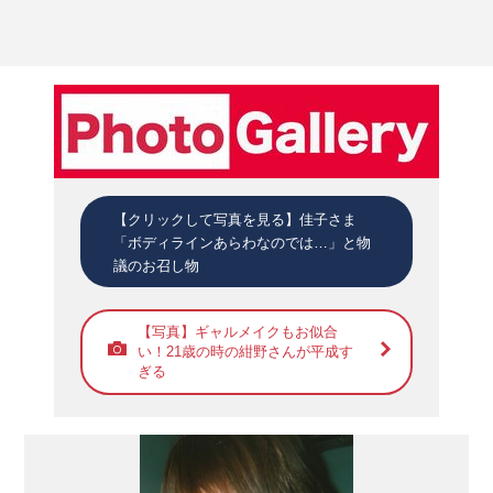
【クリックして写真を見る】佳子さま
「ボディラインあらわなのでは…」と物
議のお召し物
【写真】ギャルメイクもお似合
い！21歳の時の紺野さんが平成す
ぎる