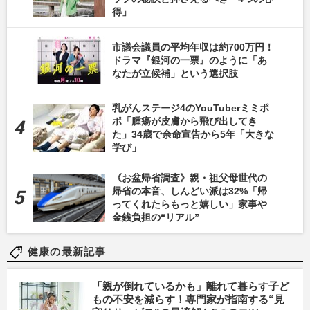
得」
市議会議員の平均年収は約700万円！
ドラマ『銀河の一票』のように「あ
なたが立候補」という選択肢
乳がんステージ4のYouTuberミミポ
ポ「腫瘍が皮膚から飛び出してき
た」34歳で余命宣告から5年「大きな
学び」
《お盆帰省調査》親・祖父母世代の
帰省の本音、しんどい派は32%「帰
ってくれたらもっと嬉しい」家事や
金銭負担の“リアル”
健康の最新記事
「親が倒れているかも」離れて暮らす子ど
もの不安を減らす！専門家が指南する“見