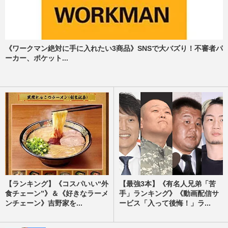
《ワークマン絶対に手に入れたい3商品》SNSで大バズり！不審者パ
ーカー、ポケット...
【ランキング】《コスパいい“外
【最強3本】《有名人兄弟「苦
食チェーン”》＆《好きなラーメ
手」ランキング》《動画配信サ
ンチェーン》吉野家を...
ービス「入って後悔！」ラ...