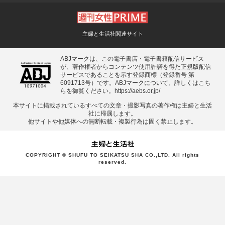
主婦と生活社関連サイト
ABJマークは、この電子書店・電子書籍配信サービス
が、著作権者からコンテンツ使用許諾を得た正規版配信
サービスであることを示す登録商標（登録番号 第
6091713号）です。ABJマークについて、詳しくはこち
らを御覧ください。
https://aebs.or.jp/
本サイトに掲載されているすべての⽂章・撮影写真の著作権は主婦と⽣活
社に帰属します。
他サイトや他媒体への無断転載・複製⾏為は固く禁⽌します。
COPYRIGHT © SHUFU TO SEIKATSU SHA CO.,LTD. All rights
reserved.