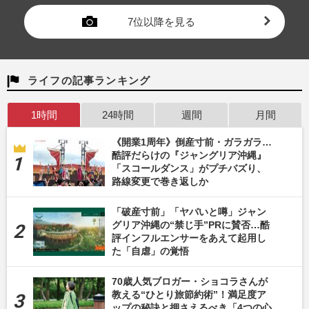
7位以降を見る
ライフの記事ランキング
1時間
24時間
週間
月間
《開業1周年》倒産寸前・ガラガラ…
酷評だらけの『ジャングリア沖縄』
「スコールダンス」がプチバズり、
路線変更で巻き返しか
「破産寸前」「ヤバいと噂」ジャン
グリア沖縄の“禁じ手”PRに賛否…酷
評インフルエンサーをあえて起用し
た「自虐」の覚悟
70歳人気ブロガー・ショコラさんが
教える“ひとり旅節約術”！満足度ア
ップの秘訣と押さえるべき「4つの心