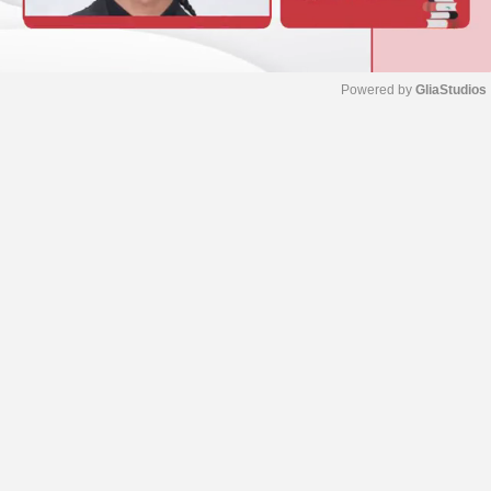
Powered by 
GliaStudios
M
u
t
e