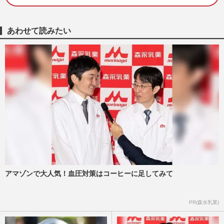
「霜降り明星」粗品・友近による“女芸人
の見合わない賞レース”の核心…
週刊女性PRIME
2026/6/20
あわせて読みたい
女性芸人の賞レース『THE W』に終了報
道「噂はずっと流れてた」粗品の「笑えな
い」辛口審査は最後の抵抗だ…
週刊女性PRIME
2026/6/19
悪性リンパ腫・脳炎併発で余命宣告、お笑
いコンビ『爛々』大国麗さん「漫才がした
い、笑い声が聞きたい」闘…
週刊女性2026年6月23日号
2026/6/14
アマゾンで大人気！血圧対策はコーヒーに足してみて
《光浦靖子がハリウッドデビュー》朝ドラ
『ばけばけ』トミー・バストウと週1レッ
スン、カナダで積んだ地道…
PR(森永乳業)
週刊女性PRIME
2026/6/12