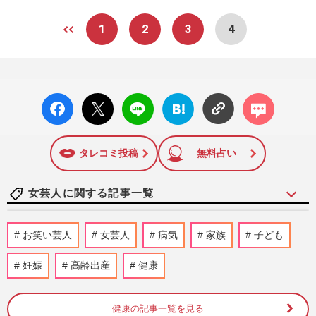
1
2
3
4
facebo
X ポス
LINE
はてな
コメン
ok い
ト
ブック
ト
いね
マーク
に追加
タレコミ投稿
無料占い
女芸人に関する記事一覧
「滝音」優勝の『ダブルインパクト2026』
お笑い芸人
女芸人
病気
家族
子ども
に《いかにも日テレの番組》視聴者を興醒
めさせた“笑い声”効果音…
妊娠
高齢出産
健康
週刊女性PRIME
2026/7/21
健康の記事一覧を見る
『THE W』に打ち切り報道、審査員の