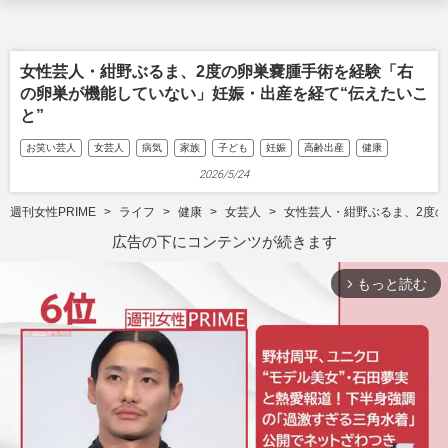
女性芸人・紺野ぶるま、2度の卵巣嚢腫手術を経験「右
の卵巣が機能していない」妊娠・出産を経て“伝えたいこ
と”
お笑い芸人
女芸人
病気
家族
子ども
妊娠
高齢出産
健康
2026/5/24
週刊女性PRIME
ライフ
健康
女芸人
女性芸人・紺野ぶるま、2度の
広告の下にコンテンツが続きます
もっと読む
arrow_forward_ios