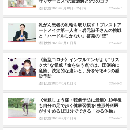
守りサービス”の最適解と5つのコツ
週刊女性2026年8月18日・25日号
2026/8/7
乳がん患者の乳輪を取り戻す！ブレストア
ートメイク第一人者・岩元淑子さんの挑戦
と「ハードルしかない」啓発の“壁”
週刊女性2026年8月11日号
2026/8/2
《新型コロナ》インフルエンザより“リス
ク大”な脅威「命を失う点では、圧倒的に
危険」決定的な違いと、身を守る4つの感
染予防
週刊女性2026年8月11日号
2026/8/2
《骨粗しょう症・転倒予防に最適》10年後
も自分の足で歩く健康習慣を!整形外科医
がすすめる1日1分でできる「ゆる体操」
週刊女性2026年7月21日号
2026/8/1