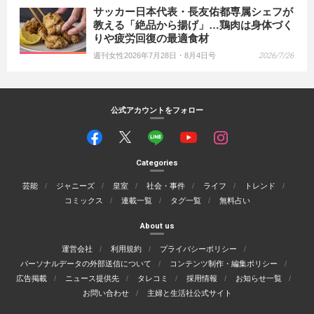
サッカー日本代表・長友佑都専属シェフが
教える「絶品から揚げ」…鶏肉は身体づく
りや疲労回復の最適食材
週刊女性2026年7月28日・8月4日号
2026/7/26
公式アカウントをフォロー
Categories
芸能
ジャニーズ
皇室
社会・事件
ライフ
トレンド
コミックス
連載一覧
タグ一覧
無料占い
About us
運営会社
利用規約
プライバシーポリシー
パーソナルデータの外部送信について
コンテンツ制作・編集ポリシー
広告掲載
ニュース提供先
タレコミ
採用情報
お知らせ一覧
お問い合わせ
主婦と生活社公式サイト