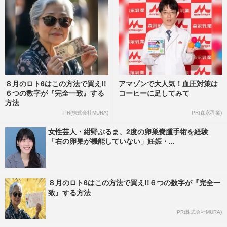
８月のロト6はこの方法で買え!!
アマゾンで大人気！血圧対策は
６つの数字が『完全一致』する
コーヒーに足してみて
方法
PR(株式会社MURA)
PR(森永乳業)
女性芸人・紺野ぶるま、2度の卵巣嚢腫手術を経験
「右の卵巣が機能していない」妊娠・...
８月のロト6はこの方法で買え!!６つの数字が『完全一
致』する方法
PR(株式会社MURA)