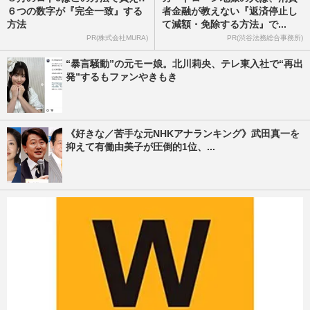
６つの数字が『完全一致』する
者金融が教えない『返済停止し
方法
て減額・免除する方法』で...
PR(株式会社MURA)
PR(渋谷法務総合事務所)
“暴言騒動”の元モー娘。北川莉央、テレ東入社で“再出
発”するもファンやきもき
《好きな／苦手な元NHKアナランキング》武田真一を
抑えて有働由美子が圧倒的1位、...