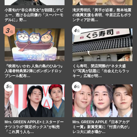
小栗旬の“非公表長女”が顔隠しデビ
滝沢秀明氏「男手が必要」熊本地震
ュー、透ける山田優の「スーパーモ
の復興支援を表明、中居正広もボラ
デルに」野…
ンティア計画…
『映画ちいかわ 人魚の島のひみつ』
くら寿司、閉店間際の“ネタ大盛
入場者特典第2弾にボンボンドロッ
り”写真が話題に「出会えたらラッ
プシール配布…
キー」広報が明…
Mrs. GREEN APPLE×ミスタードー
Mrs. GREEN APPLE『日本アカデ
ナツコラボ“限定ボックス”が転売
ミー賞』新賞受賞に「忖度の気が」
「これ買う人も…
レコ大に続き囁か…