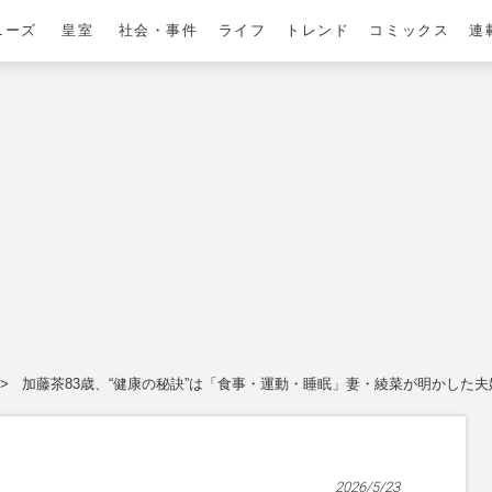
ニーズ
皇室
社会・事件
ライフ
トレンド
コミックス
連
加藤茶83歳、“健康の秘訣”は「食事・運動・睡眠」妻・綾菜が明かした
2026/5/23