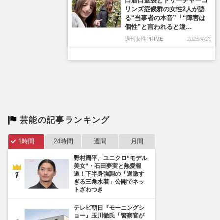
芸能の記事ランキング
1時間
24時間
週間
月間
野村周平、ユニクロ“モデル
美女”・石田夢実と熱愛報
道！下半身強調の「過激す
ぎる三角水着」公開でネッ
トざわつき
テレビ朝日『モーニングシ
ョー』玉川徹氏「警察官が