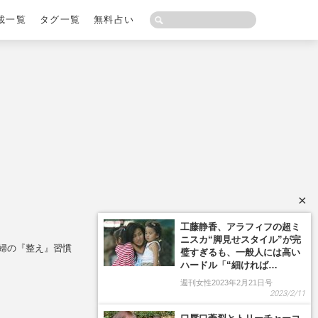
載一覧
タグ一覧
無料占い
×
夫婦の『整え』習慣