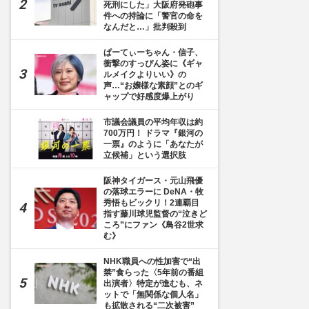
死刑にした」大阪府発砲事
件への持論に「警官の命を
なんだと…」批判殺到
ぱーてぃーちゃん・信子、
衝撃のすっぴん姿に《ギャ
ルメイクよりいい》の
声…“お嬢様な素顔”とのギ
ャップで好感度爆上がり
市議会議員の平均年収は約
700万円！ ドラマ『銀河の
一票』のように「あなたが
立候補」という選択肢
阪神タイガース・元山飛優
の落球エラーに DeNA・牧
秀悟もビックリ！2連覇目
指す藤川球児監督の“泣きど
ころ”にファン《鳥谷2世求
む》
NHK職員への性加害で“出
禁”食らった〈5年前の番組
出演者〉特定が進むも、ネ
ットで「無関係な個人名」
も拡散される“二次被害”