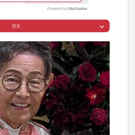
Powered by 
GliaStudios
目次
M
u
気力”
t
e