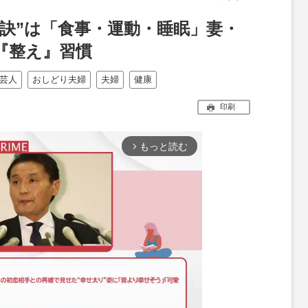
秘訣”は「食事・運動・睡眠」妻・
『整え』習慣
芸人
おしどり夫婦
夫婦
健康
印刷
もっと読む
arrow_forward_ios