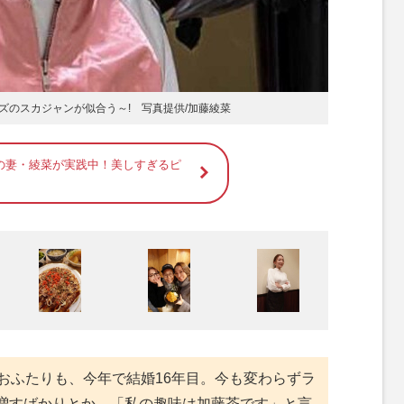
ズのスカジャンが似合う～! 写真提供/加藤綾菜
の妻・綾菜が実践中！美しすぎるピ
おふたりも、今年で結婚16年目。今も変わらずラ
増すばかりとか。「私の趣味は加藤茶です」と言