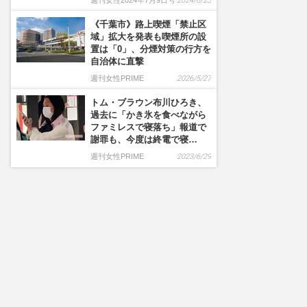
週刊女性2024年7月9日号
2024/6/25
《千葉市》路上喫煙「禁止区
域」拡大を発表も喫煙所の設
置は「0」、分煙対策の行方を
自治体に直撃
週刊女性PRIME
2026/5/27
トム・ブラウン布川ひろき、
過去に「かき氷を食べながら
ファミレスで寝落ち」報道で
謝罪も、今度は終電で寝…
週刊女性PRIME
2023/6/29