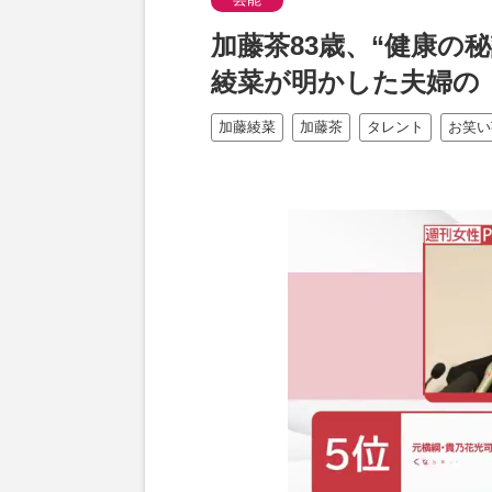
加藤茶83歳、“健康の
綾菜が明かした夫婦の
加藤綾菜
加藤茶
タレント
お笑い