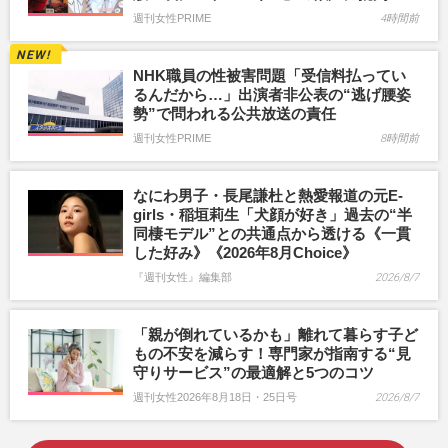
週刊女性PRIME
4時間前
NHK職員の性被害問題「受信料払ってい
るんだから…」出演者非公表の“逃げ腰姿
勢”で問われる公共放送の責任
週刊女性PRIME
8時間前
なにわ男子・長尾謙杜と熱愛報道の元E-
girls・稲垣莉生「犬顔が好き」過去の“半
同棲モデル”との共通点から透ける《一貫
した好み》《2026年8月Choice》
『週刊女性』編集部
2026/8/7
「親が倒れているかも」離れて暮らす子ど
もの不安を減らす！専門家が指南する“見
守りサービス”の最適解と5つのコツ
週刊女性2026年8月18日・25日号
2026/8/7