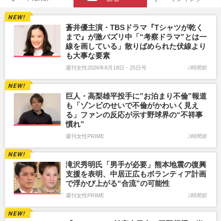
蒼井優主演・TBSドラマ『Tシャツが乾く
まで』が激バズリ中「“考察ドラマ”とは一
線を画している」散りばめられた伏線より
も大事な要素
週刊女性2026年8月18日・25日号
0時間前
巨人・高梨雄平投手に”お泊まり不倫”報道
も「ゾンビのせいで不倫がかわいく見え
る」ファンの反応が示す野球界の“不祥事
慣れ”
週刊女性PRIME
2時間前
滝沢秀明氏「男手が必要」熊本地震の復興
支援を表明、中居正広もボランティア計画
で浮かび上がる“合流”の可能性
週刊女性PRIME
2時間前