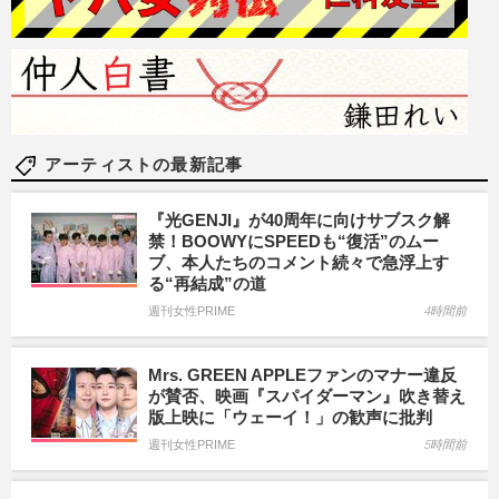
アーティストの最新記事
『光GENJI』が40周年に向けサブスク解
禁！BOOWYにSPEEDも“復活”のムー
ブ、本人たちのコメント続々で急浮上す
る“再結成”の道
週刊女性PRIME
4時間前
Mrs. GREEN APPLEファンのマナー違反
が賛否、映画『スパイダーマン』吹き替え
版上映に「ウェーイ！」の歓声に批判
週刊女性PRIME
5時間前