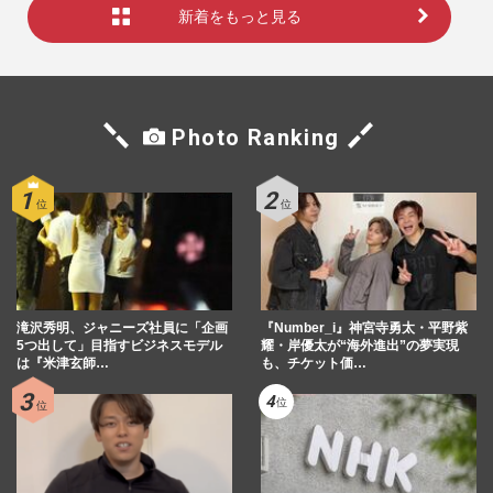
新着をもっと見る
Photo Ranking
滝沢秀明、ジャニーズ社員に「企画
『Number_i』神宮寺勇太・平野紫
5つ出して」目指すビジネスモデル
耀・岸優太が“海外進出”の夢実現
は『米津玄師…
も、チケット価…