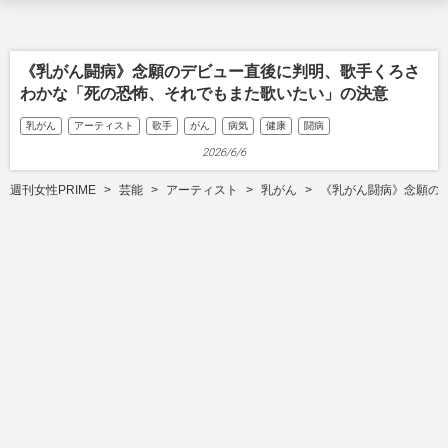
《乳がん闘病》念願のデビュー直後に判明、歌手くろさ
わかな「死の恐怖、それでもまた歌いたい」の決意
乳がん
アーティスト
歌手
がん
病気
健康
闘病
2026/6/6
週刊女性PRIME
芸能
アーティスト
乳がん
《乳がん闘病》念願の