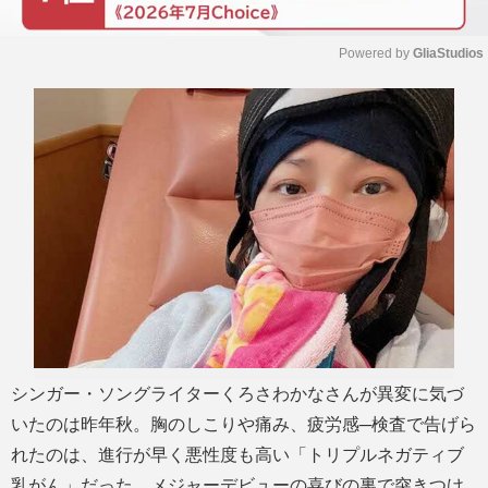
Powered by 
GliaStudios
M
u
t
e
シンガー・ソングライターくろさわかなさんが異変に気づ
いたのは昨年秋。胸のしこりや痛み、疲労感─検査で告げら
れたのは、進行が早く悪性度も高い「トリプルネガティブ
乳がん」だった。メジャーデビューの喜びの裏で突きつけ