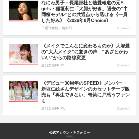
なにわ男子・長尾謙杜と熱愛報道の元E-
girls・稲垣莉生「犬顔が好き」過去の“半
同棲モデル”との共通点から透ける《一貫
した好み》《2026年8月Choice》
『週刊女性』編集部
2026/8/7
《メイクでこんなに変わるものか》大塚愛
の“大人メイク”に驚きの声…“あざとかわ
いい”からの路線変更
週刊女性PRIME
2026/8/5
《デビュー30周年のSPEED》メンバー・
新垣仁絵さんデザインのカセットテープ販
売も「再生できない」奇策に戸惑うファン
も
週刊女性PRIME
2026/8/5
公式アカウントをフォロー