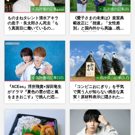
⭐ 高評価の記事(10)
⭐ 高評価の記事(9)
ものまねタレント清水アキラ
《愛子さまの未来は》皇室典
の息子・良太郎さん死去「も
範改正に「拙速」「女性差
う真面目に働いているの
別」と国内外から異論…残さ
で」、2度の逮捕も諦めなかっ
れた「再改正」の道
た芸能界“波乱に満ちた37年”
⭐ 高評価の記事(10)
⭐ 高評価の記事(8.7)
『ACEes』浮所飛貴×深田竜生
「コンビニおにぎり」を平気
がドラマ『夏色の雲が恋と嵐
で買う人が知らない残念な真
をまきおこす』で挑んだ恋人
実！原材料表示に隠された添
役、照れながら挑んだキュン
加物の正体
シーン秘話