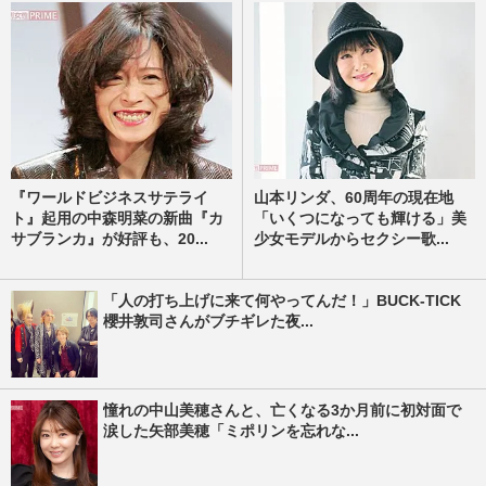
『ワールドビジネスサテライ
山本リンダ、60周年の現在地
ト』起用の中森明菜の新曲『カ
「いくつになっても輝ける」美
サブランカ』が好評も、20...
少女モデルからセクシー歌...
「人の打ち上げに来て何やってんだ！」BUCK-TICK
櫻井敦司さんがブチギレた夜...
憧れの中山美穂さんと、亡くなる3か月前に初対面で
涙した矢部美穂「ミポリンを忘れな...