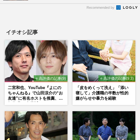
Recommended by
イチオシ記事
⭐ 高評価の記事(9)
⭐ 高評価の記事(9.3)
二宮和也、YouTube『よにの
「皮をめくって洗え」「添い
ちゃんねる』で山田涼介の“お
寝して」介護職の半数が性的
友達”に有名ホストを推薦、歌
嫌がらせや暴力を経験
舞伎町に“急接近”でファン
「関わらないで！」