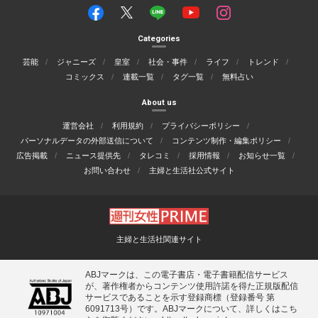
Categories
芸能
ジャニーズ
皇室
社会・事件
ライフ
トレンド
コミックス
連載一覧
タグ一覧
無料占い
About us
運営会社
利用規約
プライバシーポリシー
パーソナルデータの外部送信について
コンテンツ制作・編集ポリシー
広告掲載
ニュース提供先
タレコミ
採用情報
お知らせ一覧
お問い合わせ
主婦と生活社公式サイト
主婦と生活社関連サイト
ABJマークは、この電子書店・電子書籍配信サービス
が、著作権者からコンテンツ使用許諾を得た正規版配信
サービスであることを示す登録商標（登録番号 第
6091713号）です。ABJマークについて、詳しくはこち