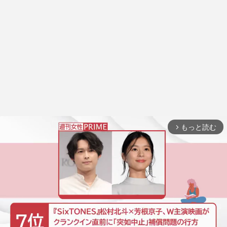
もっと読む
arrow_forward_ios