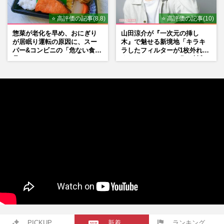
⭐ 高評価の記事(8.8)
⭐ 高評価の記事(10)
惣菜が老化を早め、おにぎり
山田涼介が『一次元の挿し
が居眠り運転の原因に、スー
木』で魅せる新境地「キラキ
パー&コンビニの「危ない食
ラしたフィルターが1枚外れて
品」
くれたら」アイドル像を封印
した覚悟
PICKUP
新着
ランキング