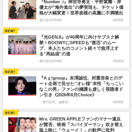
『Number_i』神宮寺勇太・平野紫耀・岸
優太が“海外進出”の夢実現も、チケット価
格が大幅変更！世界規模の高騰に不満噴出
週刊女性PRIME
3時間前
『光GENJI』が40周年に向けサブスク解
禁！BOOWYにSPEEDも“復活”のムー
ブ、本人たちのコメント続々で急浮上す
る“再結成”の道
週刊女性PRIME
3時間前
『Aぇ!group』末澤誠也、村重杏奈とのデ
ート企画で見せた“オレ様”本性「ちっこい
なこの男」ファンの擁護も虚しく視聴者ド
ン引き《2026年8月Choice》
『週刊女性』編集部
4時間前
Mrs. GREEN APPLEファンのマナー違反
が賛否、映画『スパイダーマン』吹き替え
版上映に「ウェーイ！」の歓声に批判