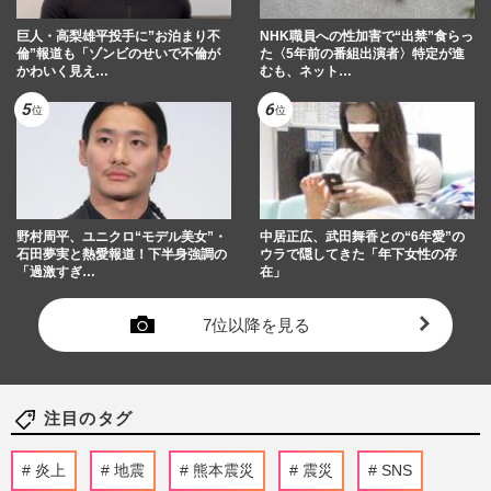
巨人・高梨雄平投手に”お泊まり不
NHK職員への性加害で“出禁”食らっ
倫”報道も「ゾンビのせいで不倫が
た〈5年前の番組出演者〉特定が進
かわいく見え…
むも、ネット…
野村周平、ユニクロ“モデル美女”・
中居正広、武田舞香との“6年愛”の
石田夢実と熱愛報道！下半身強調の
ウラで隠してきた「年下女性の存
「過激すぎ…
在」
7位以降を見る
注目のタグ
炎上
地震
熊本震災
震災
SNS