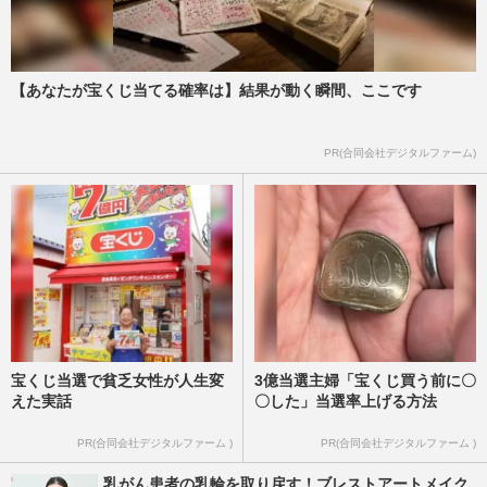
【あなたが宝くじ当てる確率は】結果が動く瞬間、ここです
PR(合同会社デジタルファーム)
宝くじ当選で貧乏女性が人生変
3億当選主婦「宝くじ買う前に〇
えた実話
〇した」当選率上げる方法
PR(合同会社デジタルファーム )
PR(合同会社デジタルファーム )
乳がん患者の乳輪を取り戻す！ブレストアートメイク