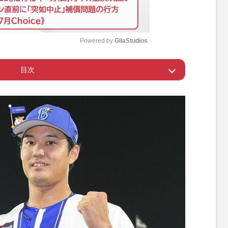
Powered by 
GliaStudios
目次
M
u
なるDeNA投手
t
e
続の「押し出し死球」