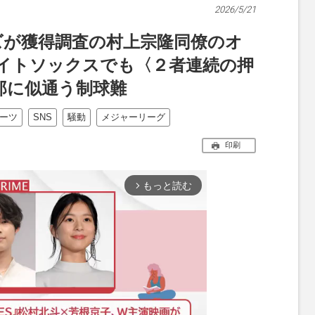
2026/5/21
ズが獲得調査の村上宗隆同僚のオ
イトソックスでも〈２者連続の押
郎に似通う制球難
ーツ
SNS
騒動
メジャーリーグ
印刷
もっと読む
arrow_forward_ios