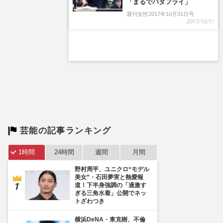
「まるでバタフライ」
週刊女性2017年10月31日号
2017/10/17
芸能の記事ランキング
1時間
24時間
週間
月間
野村周平、ユニクロ“モデル
美女”・石田夢実と熱愛報
道！下半身強調の「過激す
ぎる三角水着」公開でネッ
トざわつき
横浜DeNA・東克樹、不倫