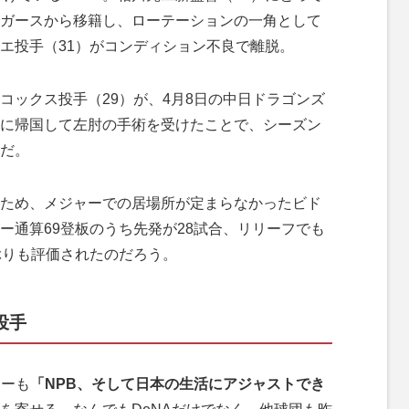
ガースから移籍し、ローテーションの一角として
エ投手（31）がコンディション不良で離脱。
ックス投手（29）が、4月8日の中日ドラゴンズ
に帰国して左肘の手術を受けたことで、シーズン
だ。
ため、メジャーでの居場所が定まらなかったビド
ー通算69登板のうち先発が28試合、リリーフでも
ぶりも評価されたのだろう。
投手
ターも
「NPB、そして日本の生活にアジャストでき