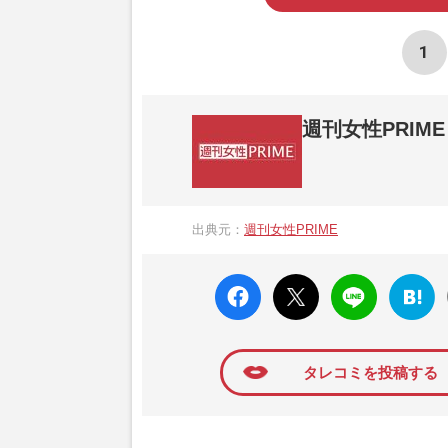
1
週刊女性PRIME
『週刊女性PRIME（シュージョプライム）
営する日本のニュースサイトです。『週刊女
出典元：
週刊女性PRIME
か、女性週刊誌『週刊女性』の誌面に掲載
高い題材の記事を、WEB向けにリライトし
faceboo
X ポス
LINE
はてな
k いい
ト
ブック
ね
マーク
に追加
タレコミを投稿する