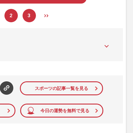
2
3
』は、2015年（平成27年）1月に開設された主婦と生活社が運
性PRIME』編集者が担当する連載陣の執筆記事を配信するほ
された記事から、インターネット利用者層にとって特に関心の
て配信しています！
スポーツの記事一覧を見る
今日の運勢を無料で見る