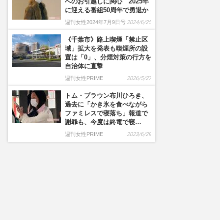
へのお引越しに関心 2025年
に迎える番組50周年で勇退か
週刊女性2024年7月9日号
2024/6/25
《千葉市》路上喫煙「禁止区
域」拡大を発表も喫煙所の設
置は「0」、分煙対策の行方を
自治体に直撃
週刊女性PRIME
2026/5/27
トム・ブラウン布川ひろき、
過去に「かき氷を食べながら
ファミレスで寝落ち」報道で
謝罪も、今度は終電で寝…
週刊女性PRIME
2023/6/29