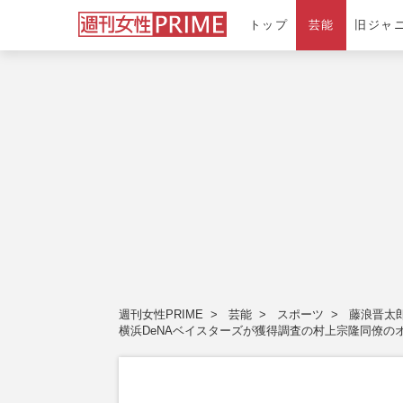
トップ
芸能
旧ジャ
週刊女性PRIME
芸能
スポーツ
藤浪晋
横浜DeNAベイスターズが獲得調査の村上宗隆同僚