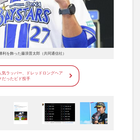
の初勝利を飾った藤浪晋太郎（共同通信社）
人気ラッパー、ドレッドロングヘア
クだったビド投手