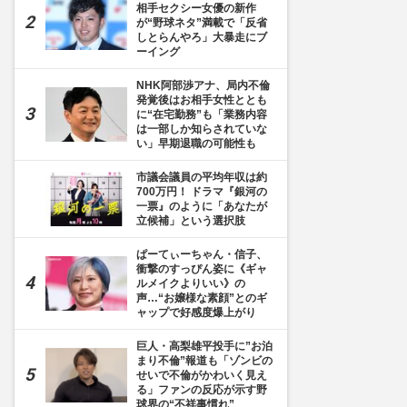
相手セクシー女優の新作
が“野球ネタ”満載で「反省
しとらんやろ」大暴走にブ
ーイング
NHK阿部渉アナ、局内不倫
発覚後はお相手女性ととも
に“在宅勤務”も「業務内容
は一部しか知らされていな
い」早期退職の可能性も
市議会議員の平均年収は約
700万円！ ドラマ『銀河の
一票』のように「あなたが
立候補」という選択肢
ぱーてぃーちゃん・信子、
衝撃のすっぴん姿に《ギャ
ルメイクよりいい》の
声…“お嬢様な素顔”とのギ
ャップで好感度爆上がり
巨人・高梨雄平投手に”お泊
まり不倫”報道も「ゾンビの
せいで不倫がかわいく見え
る」ファンの反応が示す野
球界の“不祥事慣れ”