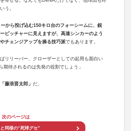
を寄せる。なんでもDeNAだけでなく、他球団も昨
いう。
ターから投げ込む150キロ台のフォーシームに、鋭
ーピッチャーに見えますが、高速シンカーのよう
やチェンジアップを操る技巧派
でもあります。
ばリリーバー、クローザーとしての起用も面白い
から期待されるのは先発の役割でしょう」
「藤浪晋太郎」
だ。
次のページは
と同様の“死球グセ”