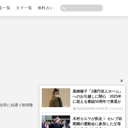
載一覧
タグ一覧
無料占い
×
黒柳徹子「2億円老人ホーム」
へのお引越しに関心 2025年
に迎える番組50周年で勇退か
晋太郎に似通う制球難
週刊女性2024年7月9日号
2024/6/25
木村カエラが疾走！ セレブ幼
稚園の運動会に参加した父母