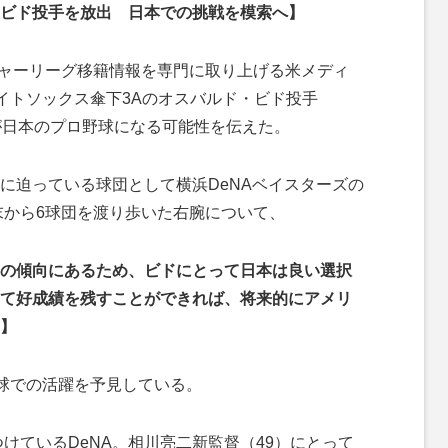
ビド投手を放出 日本での挑戦を模索へ】
ジャーリーグ移籍情報を専門に取り上げる米メディ
が、ホワイトソックス傘下3Aのオスバルド・ビド投手
が日本のプロ野球になる可能性を伝えた。
迫っている球団として横浜DeNAベイスターズの
末から6球団を渡り歩いた右腕について、
の傾向にあるため、ビドにとって日本は良い選択
て好成績を残すことができれば、将来的にアメリ
】
球での活躍を予見している。
けているDeNA。相川亮二新監督（49）にとって