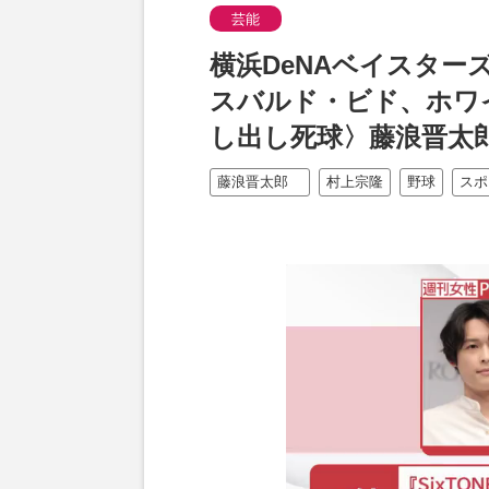
芸能
横浜DeNAベイスター
スバルド・ビド、ホワ
し出し死球〉藤浪晋太
藤浪晋太郎
村上宗隆
野球
スポ