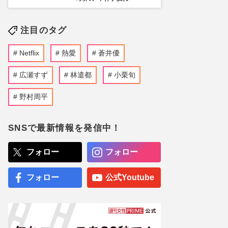
注目のタグ
Netflix
熱愛
蒼井優
広瀬すず
林遣都
小栗旬
野村周平
SNSで最新情報を発信中！
フォロー
フォロー
フォロー
公式Youtube