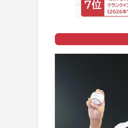
Page 1
ー ビドの特徴と重
Page 2
ー 満塁で２者連