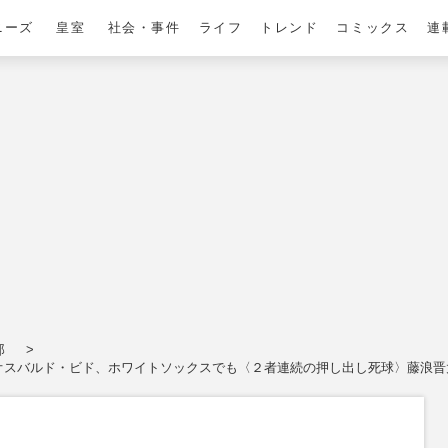
ニーズ
皇室
社会・事件
ライフ
トレンド
コミックス
連
太郎
のオスバルド・ビド、ホワイトソックスでも〈２者連続の押し出し死球〉藤浪