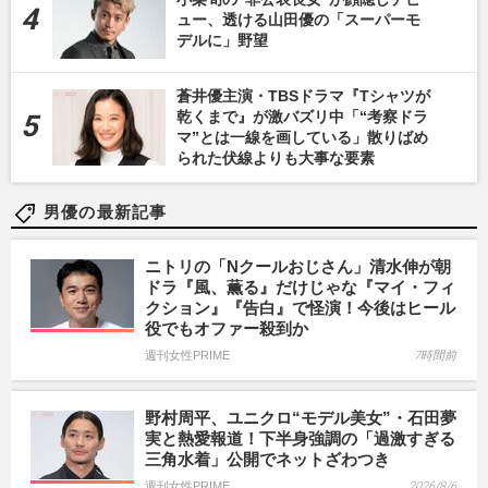
ュー、透ける山田優の「スーパーモ
デルに」野望
蒼井優主演・TBSドラマ『Tシャツが
乾くまで』が激バズリ中「“考察ドラ
マ”とは一線を画している」散りばめ
られた伏線よりも大事な要素
男優の最新記事
ニトリの「Nクールおじさん」清水伸が朝
ドラ『風、薫る』だけじゃな『マイ・フィ
クション』『告白』で怪演！今後はヒール
役でもオファー殺到か
週刊女性PRIME
7時間前
野村周平、ユニクロ“モデル美女”・石田夢
実と熱愛報道！下半身強調の「過激すぎる
三角水着」公開でネットざわつき
週刊女性PRIME
2026/8/6