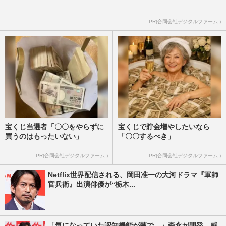
PR(合同会社デジタルファーム )
宝くじ当選者「〇〇をやらずに
宝くじで貯金増やしたいなら
買うのはもったいない」
「〇〇するべき」
PR(合同会社デジタルファーム )
PR(合同会社デジタルファーム )
Netflix世界配信される、岡田准一の大河ドラマ『軍師
官兵衛』出演俳優が“栃木...
「気になっていた認知機能が菌で…」森永が開発。感