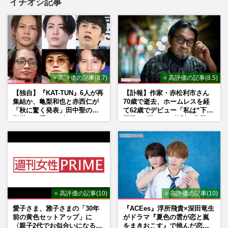
イチオシ記事
⭐ 高評価の記事(8.7)
⭐ 高評価の記事(8.5)
【独自】『KAT-TUN』6人が再
【訃報】作家・赤松利市さん
集結か、亀梨和也と赤西仁が
70歳で逝去、ホームレスを経
「秋に驚く発表」田中聖の刑
て62歳でデビュー「私は“下級
期満了と重なる“匂わせ”では
国民”。死ぬまで差別と貧困を
ない理由
書き続けます」壮絶人生
⭐ 高評価の記事(10)
⭐ 高評価の記事(10)
愛子さま、雅子さまの「30年
『ACEes』浮所飛貴×深田竜生
前の黄色セットアップ」に
がドラマ『夏色の雲が恋と嵐
〈親子2代でお似合いになる〉
をまきおこす』で挑んだ恋人