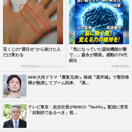
宝くじの“運任せ”から抜けた人
「気になっていた認知機能が菌
だけ変わる
で…」森永が開発。感動の70代
続出
PR(合同会社デジタルファーム )
PR(森永乳業)
NHK大河ドラマ『豊富兄弟!』映画『黒牢城』で菅田将
暉が熱演してブーム到来、『黒...
テレビ東京・吉次社長がNHKの『Netflix』配信に苦言
「自制的であるべき」視...