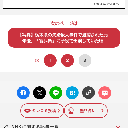
media weaver drive
次のページは
【写真】栃木県の夫婦殺人事件で逮捕された元
俳優、『官兵衛』に子役で出演していた頃
1
2
3
facebo
X ポス
LINE
はてな
コメン
ok い
ト
ブック
ト
いね
マーク
に追加
タレコミ投稿
無料占い
NHKに関する記事一覧