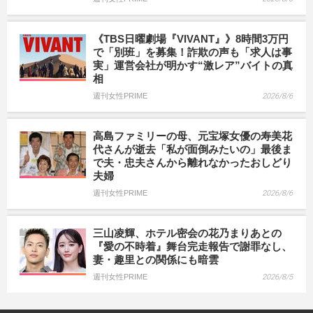
《TBS日曜劇場『VIVANT』》8時間3万円
で「別班」を募集！詐欺の声も「求人は事
実」運営会社が明かす“激レア”バイトの真
相
週刊女性PRIME
2026/8/6
高島ファミリーの母、元宝塚女優の寿美花
代さんが逝去「私が面倒みたいの」最後ま
で夫・忠夫さんから離れなかったおしどり
夫婦
週刊女性PRIME
2026/8/6
三山凌輝、ホテル密会の花乃まりあとの
『愛の不時着』舞台完走報告で謝罪なし、
妻・趣里との関係にも暗雲
週刊女性PRIME
2026/8/5