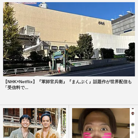
【NHK×Netflix】『軍師官兵衛』『まんぷく』話題作が世界配信も
「受信料で...