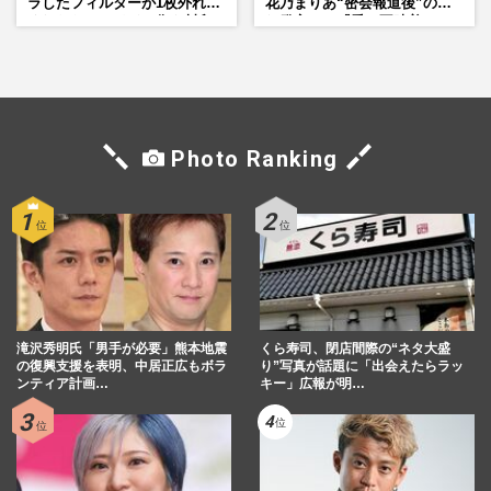
ラしたフィルターが1枚外れて
花乃まりあ“密会報道後”の呆
くれたら」アイドル像を封印
れ発言と、『愛の不時着』の
した覚悟
劇場が答えた共演舞台の行方
Photo Ranking
滝沢秀明氏「男手が必要」熊本地震
くら寿司、閉店間際の“ネタ大盛
の復興支援を表明、中居正広もボラ
り”写真が話題に「出会えたらラッ
ンティア計画…
キー」広報が明…