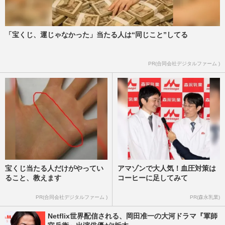
週刊女性PRIME
2026/8/6
「宝くじ、運じゃなかった」当たる人は“同じこと”してる
【高校野球７イニング制】に巨人・田中将
大は「反対」も、甲子園で投げ合った斎藤
佑樹は「大賛成」引退後の…
PR(合同会社デジタルファーム )
週刊女性PRIME
2026/8/6
宝くじ当たる人だけがやってい
アマゾンで大人気！血圧対策は
ること、教えます
コーヒーに足してみて
PR(合同会社デジタルファーム )
PR(森永乳業)
Netflix世界配信される、岡田准一の大河ドラマ『軍師