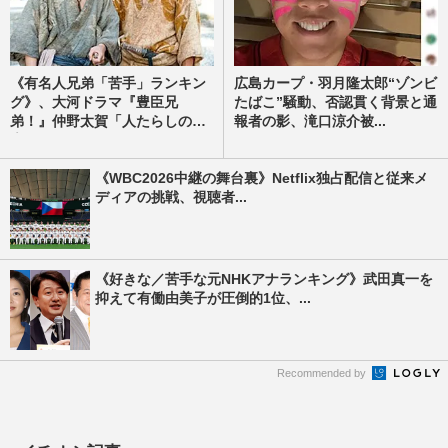
《有名人兄弟「苦手」ランキン
広島カープ・羽月隆太郎“ゾンビ
グ》、大河ドラマ『豊臣兄
たばこ”騒動、否認貫く背景と通
弟！』仲野太賀「人たらしの
報者の影、滝口涼介被...
素...
《WBC2026中継の舞台裏》Netflix独占配信と従来メ
ディアの挑戦、視聴者...
《好きな／苦手な元NHKアナランキング》武田真一を
抑えて有働由美子が圧倒的1位、...
Recommended by