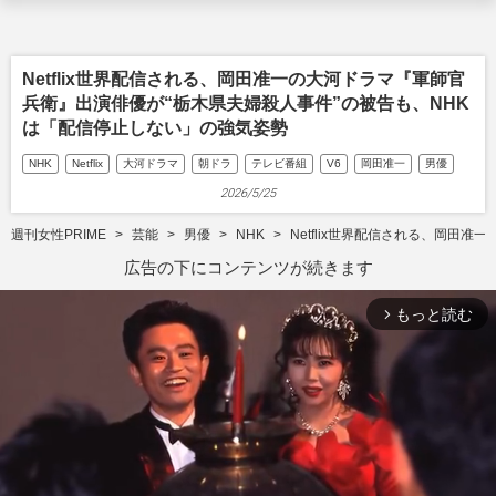
Netflix世界配信される、岡田准一の大河ドラマ『軍師官
兵衛』出演俳優が“栃木県夫婦殺人事件”の被告も、NHK
は「配信停止しない」の強気姿勢
NHK
Netflix
大河ドラマ
朝ドラ
テレビ番組
V6
岡田准一
男優
2026/5/25
週刊女性PRIME
芸能
男優
NHK
Netflix世界配信される、岡田
広告の下にコンテンツが続きます
もっと読む
arrow_forward_ios