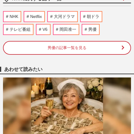
NHK職員の性被害問題「受信料払ってい
NHK
Netflix
大河ドラマ
朝ドラ
るんだから…」出演者非公表の“逃げ腰姿
勢”で問われる公共放送の責…
テレビ番組
V6
岡田准一
男優
週刊女性PRIME
2026/8/7
男優の記事一覧を見る
NHK職員への性加害騒動、番組出演者
X「飲酒のため記憶がない」言い訳が大炎
上、ピークに達した不信感と二次…
週刊女性PRIME
2026/8/6
あわせて読みたい
NHK職員への性加害で“出禁”食らった〈5
年前の番組出演者〉特定が進むも、ネット
で「無関係な個人名」も拡…
週刊女性PRIME
2026/8/6
《NHKの性被害問題》「誰を守るべきな
のか」演者と職員の“パワーバランス”が浮
き彫りに、問われる組織の…