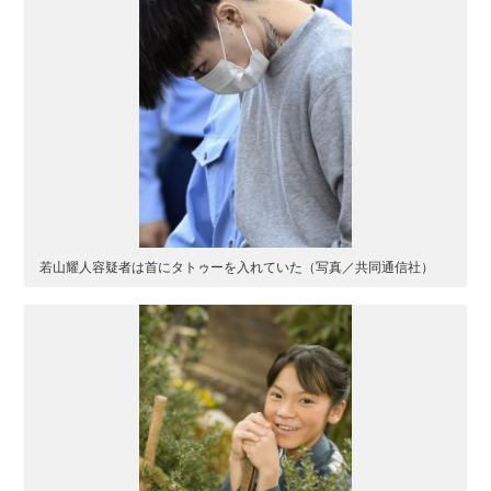
若山耀人容疑者は首にタトゥーを入れていた（写真／共同通信社）