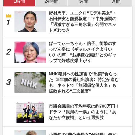
1時間
24時間
週間
月間
野村周平、ユニクロ“モデル美女”・
石田夢実と熱愛報道！下半身強調の
「過激すぎる三角水着」公開でネッ
トざわつき
ぱーてぃーちゃん・信子、衝撃のす
っぴん姿に《ギャルメイクよりい
い》の声…“お嬢様な素顔”とのギャ
ップで好感度爆上がり
NHK職員への性加害で“出禁”食らっ
た〈5年前の番組出演者〉特定が進む
も、ネットで「無関係な個人名」も
拡散される“二次被害”
市議会議員の平均年収は約700万円！
ドラマ『銀河の一票』のように「あ
なたが立候補」という選択肢
小栗旬の“非公表長女”が顔隠しデビ