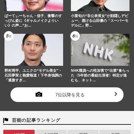
ぱーてぃーちゃん・信子、衝撃のす
小栗旬の“非公表長女”が顔隠しデビ
っぴん姿に《ギャルメイクよりい
ュー、透ける山田優の「スーパーモ
い》の声…“お…
デルに」野…
野村周平、ユニクロ“モデル美女”・
NHK職員への性加害で“出禁”食らっ
石田夢実と熱愛報道！下半身強調の
た〈5年前の番組出演者〉特定が進
「過激すぎ…
むも、ネット…
7位以降を見る
芸能の記事ランキング