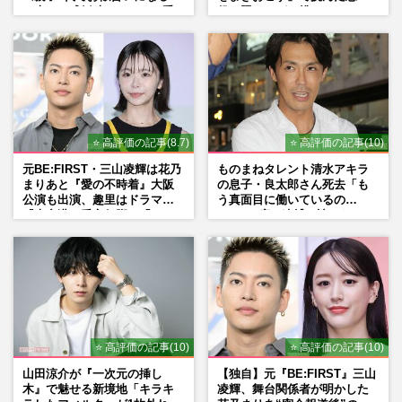
の声、ご成婚時のドレスも手
役、照れながら挑んだキュン
がけた森英恵さんとの絆
シーン秘話
⭐ 高評価の記事(8.7)
⭐ 高評価の記事(10)
元BE:FIRST・三山凌輝は花乃
ものまねタレント清水アキラ
まりあと『愛の不時着』大阪
の息子・良太郎さん死去「も
公演も出演、趣里はドラマ
う真面目に働いているの
『大空港』番宣行脚に「メン
で」、2度の逮捕も諦めなかっ
タル強すぎ」の実情
た芸能界“波乱に満ちた37年”
⭐ 高評価の記事(10)
⭐ 高評価の記事(10)
山田涼介が『一次元の挿し
【独自】元『BE:FIRST』三山
木』で魅せる新境地「キラキ
凌輝、舞台関係者が明かした