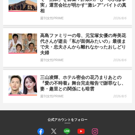
実」運営会社が明かす“激レア”バイトの真
相
週刊女性PRIME
2026/8/6
高島ファミリーの母、元宝塚女優の寿美花
代さんが逝去「私が面倒みたいの」最後ま
で夫・忠夫さんから離れなかったおしどり
夫婦
週刊女性PRIME
2026/8/6
三山凌輝、ホテル密会の花乃まりあとの
『愛の不時着』舞台完走報告で謝罪なし、
妻・趣里との関係にも暗雲
週刊女性PRIME
2026/8/5
公式アカウントをフォロー