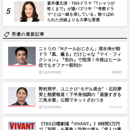
蒼井優主演・TBSドラマ『Tシャツが
乾くまで』が激バズリ中「“考察ドラ
マ”とは一線を画している」散りばめ
られた伏線よりも大事な要素
男優の最新記事
ニトリの「Nクールおじさん」清水伸が朝
ドラ『風、薫る』だけじゃな『マイ・フィ
クション』『告白』で怪演！今後はヒール
役でもオファー殺到か
週刊女性PRIME
7時間前
野村周平、ユニクロ“モデル美女”・石田夢
実と熱愛報道！下半身強調の「過激すぎる
三角水着」公開でネットざわつき
週刊女性PRIME
2026/8/6
《TBS日曜劇場『VIVANT』》8時間3万円
で「別班」を募集！詐欺の声も「求人は事