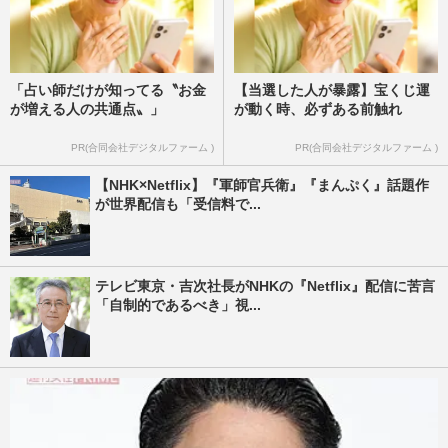
「占い師だけが知ってる〝お金
【当選した人が暴露】宝くじ運
が増える人の共通点〟」
が動く時、必ずある前触れ
PR(合同会社デジタルファーム )
PR(合同会社デジタルファーム )
【NHK×Netflix】『軍師官兵衛』『まんぷく』話題作
が世界配信も「受信料で...
テレビ東京・吉次社長がNHKの『Netflix』配信に苦言
「自制的であるべき」視...