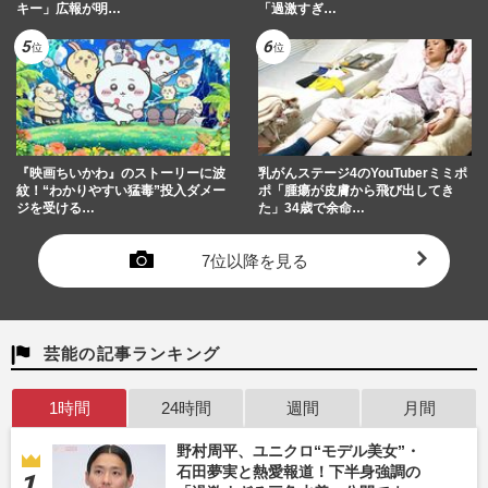
キー」広報が明…
「過激すぎ…
『映画ちいかわ』のストーリーに波
乳がんステージ4のYouTuberミミポ
紋！“わかりやすい猛毒”投入ダメー
ポ「腫瘍が皮膚から飛び出してき
ジを受ける…
た」34歳で余命…
7位以降を見る
芸能の記事ランキング
1時間
24時間
週間
月間
野村周平、ユニクロ“モデル美女”・
石田夢実と熱愛報道！下半身強調の