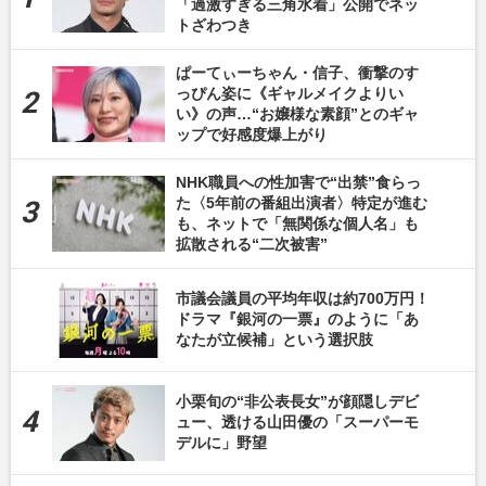
「過激すぎる三角水着」公開でネッ
トざわつき
ぱーてぃーちゃん・信子、衝撃のす
っぴん姿に《ギャルメイクよりい
い》の声…“お嬢様な素顔”とのギャ
ップで好感度爆上がり
NHK職員への性加害で“出禁”食らっ
た〈5年前の番組出演者〉特定が進む
も、ネットで「無関係な個人名」も
拡散される“二次被害”
市議会議員の平均年収は約700万円！
ドラマ『銀河の一票』のように「あ
なたが立候補」という選択肢
小栗旬の“非公表長女”が顔隠しデビ
ュー、透ける山田優の「スーパーモ
デルに」野望