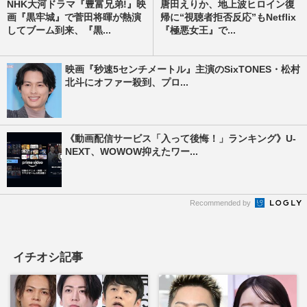
NHK大河ドラマ『豊富兄弟!』映
唐田えりか、地上波ヒロイン復
画『黒牢城』で菅田将暉が熱演
帰に“視聴者拒否反応”もNetflix
してブーム到来、『黒...
『極悪女王』で...
映画『秒速5センチメートル』主演のSixTONES・松村
北斗にオファー殺到、プロ...
《動画配信サービス「入って後悔！」ランキング》U-
NEXT、WOWOW抑えたワー...
Recommended by
イチオシ記事