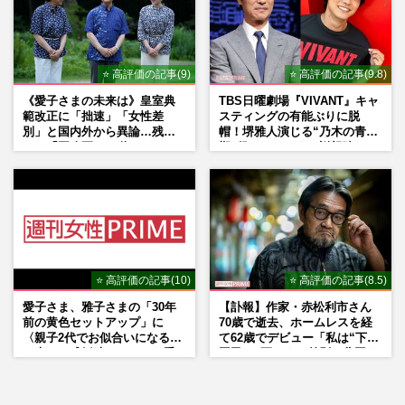
⭐ 高評価の記事(9)
⭐ 高評価の記事(9.8)
《愛子さまの未来は》皇室典
TBS日曜劇場『VIVANT』キャ
範改正に「拙速」「女性差
スティングの有能ぶりに脱
別」と国内外から異論…残さ
帽！堺雅人演じる“乃木の青年
れた「再改正」の道
期”役は、そっくり説根強い
Mr.Children桜井和寿のバンド
マン長男・櫻井海音だった
⭐ 高評価の記事(10)
⭐ 高評価の記事(8.5)
愛子さま、雅子さまの「30年
【訃報】作家・赤松利市さん
前の黄色セットアップ」に
70歳で逝去、ホームレスを経
〈親子2代でお似合いになる〉
て62歳でデビュー「私は“下級
の声、ご成婚時のドレスも手
国民”。死ぬまで差別と貧困を
がけた森英恵さんとの絆
書き続けます」壮絶人生