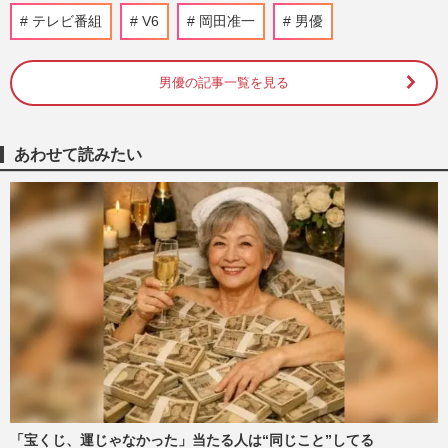
勢”で問われる公共放送の責…
テレビ番組
V6
岡田准一
男優
週刊女性PRIME
2026/8/7
男優の記事一覧を見る
NHK職員への性加害騒動、番組出演者
X「飲酒のため記憶がない」言い訳が大炎
上、ピークに達した不信感と二次…
週刊女性PRIME
2026/8/6
あわせて読みたい
NHK職員への性加害で“出禁”食らった〈5
年前の番組出演者〉特定が進むも、ネット
で「無関係な個人名」も拡…
週刊女性PRIME
2026/8/6
《NHKの性被害問題》「誰を守るべきな
のか」演者と職員の“パワーバランス”が浮
き彫りに、問われる組織の…
週刊女性PRIME
2026/8/6
「宝くじ、運じゃなかった」当たる人は“同じこと”してる