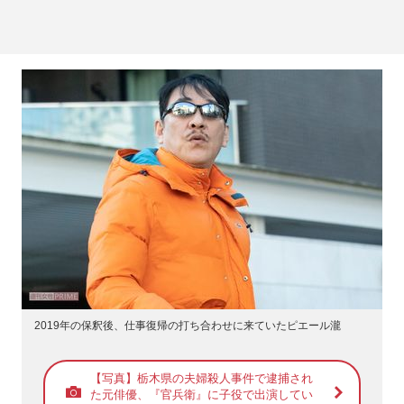
2019年の保釈後、仕事復帰の打ち合わせに来ていたピエール瀧
【写真】栃木県の夫婦殺人事件で逮捕され
た元俳優、『官兵衛』に子役で出演してい