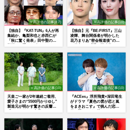
⭐ 高評価の記事(8.7)
⭐ 高評価の記事(10)
【独自】『KAT-TUN』6人が再
【独自】元『BE:FIRST』三山
集結か、亀梨和也と赤西仁が
凌輝、舞台関係者が明かした
「秋に驚く発表」田中聖の刑
花乃まりあ“密会報道後”の呆
期満了と重なる“匂わせ”では
れ発言と、『愛の不時着』の
ない理由
劇場が答えた共演舞台の行方
⭐ 高評価の記事(10)
⭐ 高評価の記事(10)
天皇ご一家が2年連続ご着用、
『ACEes』浮所飛貴×深田竜生
愛子さまの“5500円かりゆし”
がドラマ『夏色の雲が恋と嵐
製造元が明かす驚きの反響
をまきおこす』で挑んだ恋人
「まさかうちの商品とは…」
役、照れながら挑んだキュン
シーン秘話