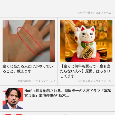
【高校野球７イニング制】に巨人・田中将
大は「反対」も、甲子園で投げ合った斎藤
佑樹は「大賛成」引退後の…
PR(合同会社デジタルファーム )
週刊女性PRIME
2026/8/6
宝くじ当たる人だけがやってい
【宝くじ何年も買って一度も当
ること、教えます
たらない人へ】原因、はっきり
してます
PR(合同会社デジタルファーム )
PR(合同会社デジタルファーム )
Netflix世界配信される、岡田准一の大河ドラマ『軍師
官兵衛』出演俳優が“栃木...