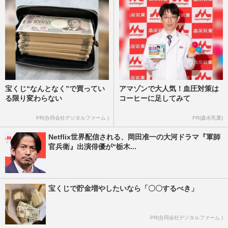
宝くじ“なんとなく”で買ってい
アマゾンで大人気！血圧対策は
る限り変わらない
コーヒーに足してみて
PR(合同会社デジタルファーム )
PR(森永乳業)
Netflix世界配信される、岡田准一の大河ドラマ『軍師
官兵衛』出演俳優が“栃木...
宝くじで貯金増やしたいなら「〇〇するべき」
PR(合同会社デジタルファーム )