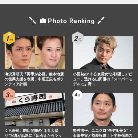
Photo Ranking
滝沢秀明氏「男手が必要」熊本地震
小栗旬の“非公表長女”が顔隠しデビ
の復興支援を表明、中居正広もボラ
ュー、透ける山田優の「スーパーモ
ンティア計画…
デルに」野…
くら寿司、閉店間際の“ネタ大盛
野村周平、ユニクロ“モデル美女”・
り”写真が話題に「出会えたらラッ
石田夢実と熱愛報道！下半身強調の