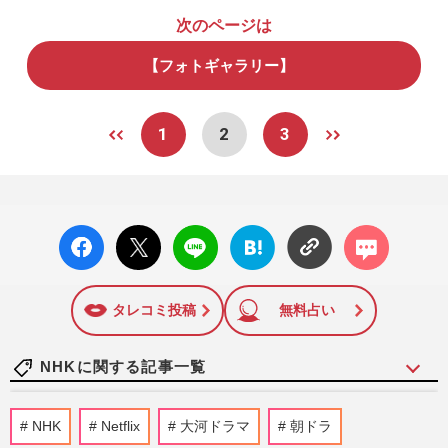
次のページは
【フォトギャラリー】
1
2
3
facebo
X ポス
LINE
はてな
コメン
ok い
ト
ブック
ト
いね
マーク
に追加
タレコミ投稿
無料占い
NHKに関する記事一覧
NHK職員の性被害問題「受信料払ってい
NHK
Netflix
大河ドラマ
朝ドラ
るんだから…」出演者非公表の“逃げ腰姿