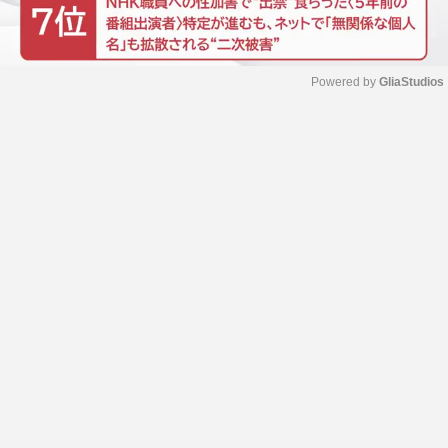
Powered by 
GliaStudios
M
u
t
e