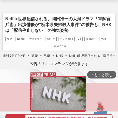
Netflix世界配信される、岡田准一の大河ドラマ『軍師官
兵衛』出演俳優が“栃木県夫婦殺人事件”の被告も、NHK
は「配信停止しない」の強気姿勢
NHK
Netflix
大河ドラマ
朝ドラ
テレビ番組
V6
岡田准一
男優
2026/5/25
週刊女性PRIME
芸能
男優
NHK
Netflix世界配信される、岡田
広告の下にコンテンツが続きます
もっと読む
arrow_forward_ios