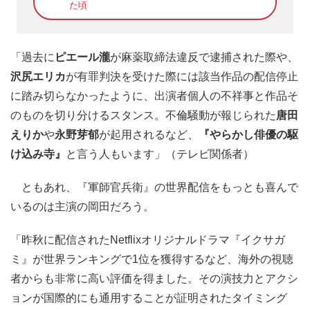
た頃
「過去に
ピエール瀧
が麻薬取締法違反で逮捕された際や、
沢尻エリカ
が有罪判決を受けた際には該当作品の配信停止
に踏み切らなかったように、出演者個人の不祥事と作品そ
のものを切り分けるスタンス。不倫騒動が報じられた
唐田
えりか
や
永野芽郁
が起用されるなど、
『やらかし俳優の駆
け込み寺』
と言う人もいます」（テレビ関係者）
ともあれ、『軍師官兵衛』の世界配信をもっとも喜んで
いるのは主演の岡田だろう。
「昨秋に配信されたNetflixオリジナルドラマ『イクサガ
ミ』が世界ランキングで1位を獲得するなど、海外の視聴
者からも非常に高い評価を得ました。その演技力とアクシ
ョンが国際的にも通用することが証明されたタイミング