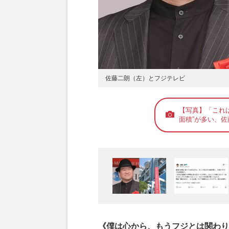
佐藤二朗（左）とフジテレビ
【写真】「これ
面積”が多い、
《僕は心から、もうフジとは関わり