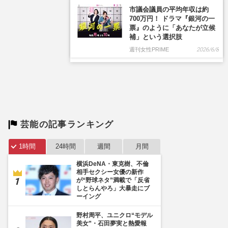
市議会議員の平均年収は約
700万円！ ドラマ『銀河の一
票』のように「あなたが立候
補」という選択肢
週刊女性PRIME
2026/6/8
芸能の記事ランキング
1時間
24時間
週間
月間
横浜DeNA・東克樹、不倫
相手セクシー女優の新作
が“野球ネタ”満載で「反省
しとらんやろ」大暴走にブ
ーイング
野村周平、ユニクロ“モデル
美女”・石田夢実と熱愛報