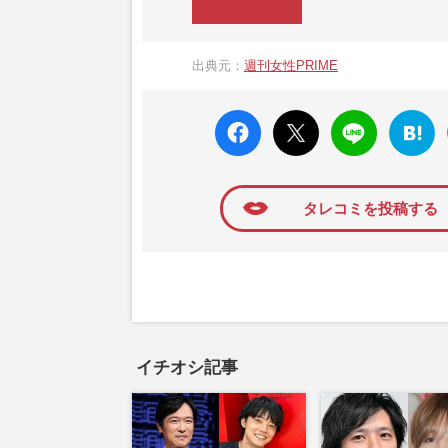
『週刊女性PRIME（シュージョプライム）
営する日本のニュースサイトです。『週刊女
出典元：
週刊女性PRIME
か、女性週刊誌『週刊女性』の誌面に掲載
高い題材の記事を、WEB向けにリライトし
faceboo
X ポス
LINE
はてな
k いい
ト
ブック
ね
マーク
に追加
タレコミを投稿する
イチオシ記事