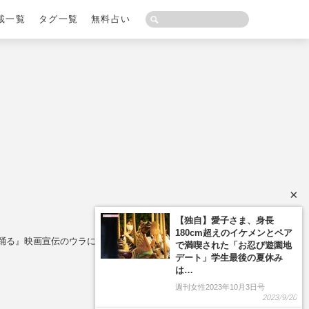
載一覧
タグ一覧
無料占い
×
【独自】愛子さま、身長
180cm超えのイケメンとペア
『踊る』映画宣伝のウラにあった深いワケ
で満喫された「お忍び遊園地
デート」学生最後の夏休み
は…
週刊女性2023年10月3日号
2023/9/20