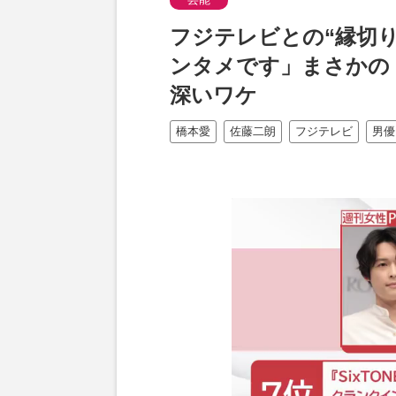
フジテレビとの“縁切
ンタメです」まさかの
深いワケ
橋本愛
佐藤二朗
フジテレビ
男優