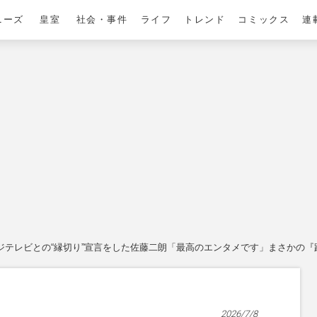
ニーズ
皇室
社会・事件
ライフ
トレンド
コミックス
連
ジテレビとの“縁切り”宣言をした佐藤二朗「最高のエンタメです」まさかの
2026/7/8