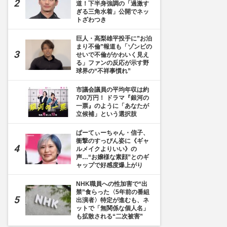
道！下半身強調の「過激す
ぎる三角水着」公開でネッ
トざわつき
巨人・高梨雄平投手に”お泊
まり不倫”報道も「ゾンビの
せいで不倫がかわいく見え
る」ファンの反応が示す野
球界の“不祥事慣れ”
市議会議員の平均年収は約
700万円！ ドラマ『銀河の
一票』のように「あなたが
立候補」という選択肢
ぱーてぃーちゃん・信子、
衝撃のすっぴん姿に《ギャ
ルメイクよりいい》の
声…“お嬢様な素顔”とのギ
ャップで好感度爆上がり
NHK職員への性加害で“出
禁”食らった〈5年前の番組
出演者〉特定が進むも、ネ
ットで「無関係な個人名」
も拡散される“二次被害”