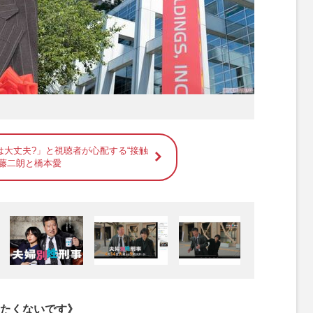
は大丈夫?」と視聴者が心配する“接触
佐藤二朗と橋本愛
たくないです》