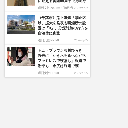
に迎える番組50周年で勇退か
週刊女性2024年7月9日号
2024/6/25
《千葉市》路上喫煙「禁止区
域」拡大を発表も喫煙所の設
置は「0」、分煙対策の行方を
自治体に直撃
週刊女性PRIME
2026/5/27
トム・ブラウン布川ひろき、
過去に「かき氷を食べながら
ファミレスで寝落ち」報道で
謝罪も、今度は終電で寝…
週刊女性PRIME
2023/6/29