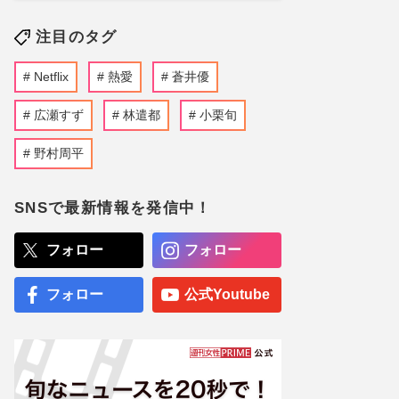
注目のタグ
Netflix
熱愛
蒼井優
広瀬すず
林遣都
小栗旬
野村周平
SNSで最新情報を発信中！
フォロー
フォロー
フォロー
公式Youtube