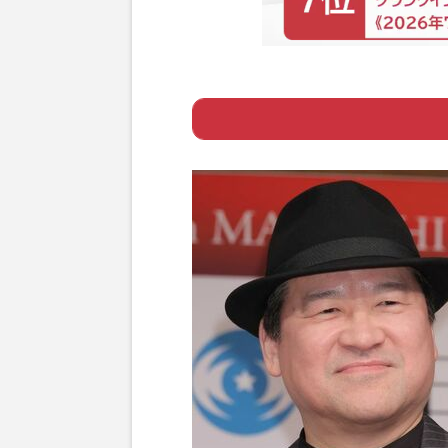
Page 1
ー 「作品は悪く
Page 2
ー 『踊る大捜査