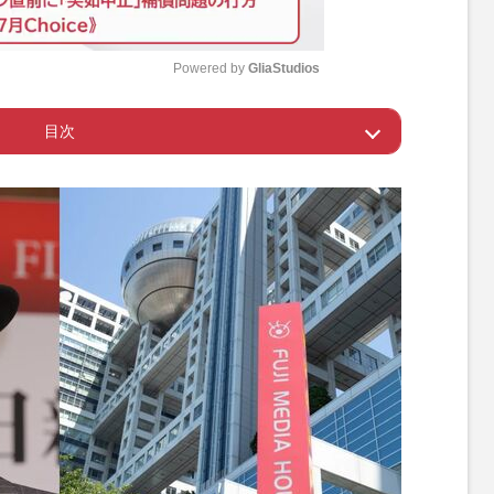
Powered by 
GliaStudios
目次
M
u
ない」スタンス
t
e
線』本広監督からの連絡