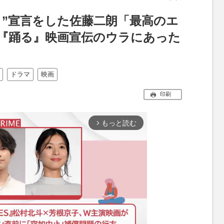
り”宣言をした佐藤二朗「最高のエ
『踊る』映画宣伝のウラにあった
ドラマ
映画
印刷
もっと読む
arrow_forward_ios