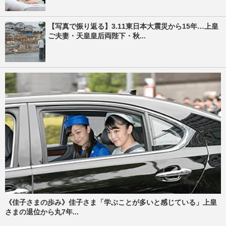
【写真で振り返る】3.11東日本大震災から15年…上皇
ご夫妻・天皇皇后両陛下・秋...
《佳子さまの歩み》佳子さま「学ぶことが多いと感じている」上皇
さまの退位から丸7年...