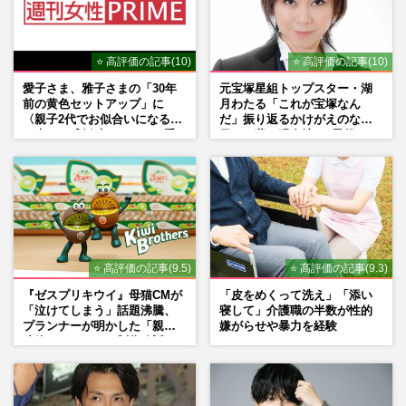
⭐ 高評価の記事(10)
⭐ 高評価の記事(10)
愛子さま、雅子さまの「30年
元宝塚星組トップスター・湖
前の黄色セットアップ」に
月わたる「これが宝塚なん
〈親子2代でお似合いになる〉
だ」振り返るかけがえのない
の声、ご成婚時のドレスも手
日々、夢の現在地と“男役”へ
がけた森英恵さんとの絆
の思い
⭐ 高評価の記事(9.5)
⭐ 高評価の記事(9.3)
『ゼスプリキウイ』母猫CMが
「皮をめくって洗え」「添い
「泣けてしまう」話題沸騰、
寝して」介護職の半数が性的
プランナーが明かした「親に
嫌がらせや暴力を経験
連絡したくなる」制作秘話