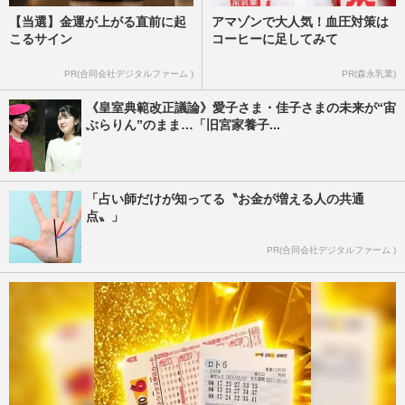
【当選】金運が上がる直前に起
アマゾンで大人気！血圧対策は
こるサイン
コーヒーに足してみて
PR(合同会社デジタルファーム )
PR(森永乳業)
《皇室典範改正議論》愛子さま・佳子さまの未来が“宙
ぶらりん”のまま…「旧宮家養子...
「占い師だけが知ってる〝お金が増える人の共通
点〟」
PR(合同会社デジタルファーム )