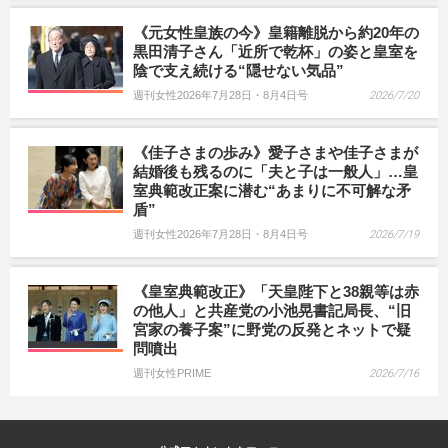
《元女性皇族の今》皇籍離脱から約20年の
黒田清子さん「近所で乾杯」の姿と皇室を
陰で支え続ける“隠せない気品”
週刊女性2026年7月28日・8月4日号
2026/7/20
《佳子さまの歩み》愛子さまや佳子さまが
結婚後も残るのに「夫と子は一般人」…皇
室典範改正案に潜む“あまりに不可解な矛
盾”
週刊女性2026年7月28日・8月4日号
2026/7/19
《皇室典範改正》「天皇陛下と38親等は赤
の他人」と共産党の小池晃書記局長、“旧
宮家の養子案”に野党の反発とネットで疑
問噴出
週刊女性PRIME
2026/7/16