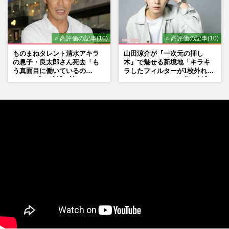
⭐ 高評価の記事(10)
⭐ 高評価の記事(10)
ものまねタレント清水アキラ
山田涼介が『一次元の挿し
の息子・良太郎さん死去「も
木』で魅せる新境地「キラキ
う真面目に働いているの
ラしたフィルターが1枚外れて
で」、2度の逮捕も諦めなかっ
くれたら」アイドル像を封印
た芸能界“波乱に満ちた37年”
した覚悟