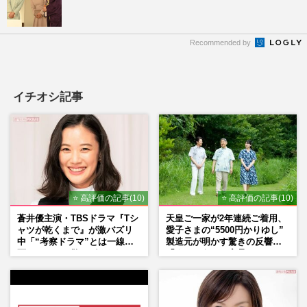
Recommended by
イチオシ記事
⭐ 高評価の記事(10)
⭐ 高評価の記事(10)
蒼井優主演・TBSドラマ『Tシ
天皇ご一家が2年連続ご着用、
ャツが乾くまで』が激バズリ
愛子さまの“5500円かりゆし”
中「“考察ドラマ”とは一線を
製造元が明かす驚きの反響
画している」散りばめられた
「まさかうちの商品とは…」
伏線よりも大事な要素