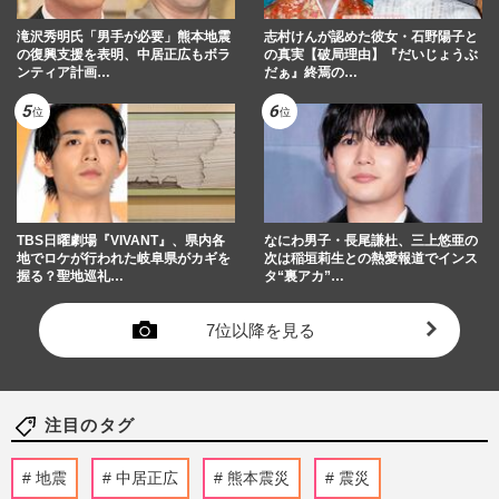
滝沢秀明氏「男手が必要」熊本地震
志村けんが認めた彼女・石野陽子と
の復興支援を表明、中居正広もボラ
の真実【破局理由】『だいじょうぶ
ンティア計画…
だぁ』終焉の…
TBS日曜劇場『VIVANT』、県内各
なにわ男子・長尾謙杜、三上悠亜の
地でロケが行われた岐阜県がカギを
次は稲垣莉生との熱愛報道でインス
握る？聖地巡礼…
タ“裏アカ”…
7位以降を見る
注目のタグ
地震
中居正広
熊本震災
震災