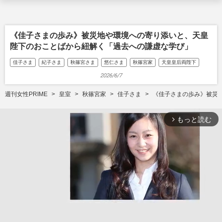
《佳子さまの歩み》被災地や環境への寄り添いと、天皇
陛下のおことばから紐解く「過去への謙虚な学び」
佳子さま
紀子さま
秋篠宮さま
悠仁さま
秋篠宮家
天皇皇后両陛下
2026/6/7
週刊女性PRIME
皇室
秋篠宮家
佳子さま
《佳子さまの歩み》被災
もっと読む
arrow_forward_ios