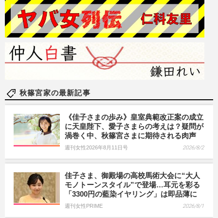
秋篠宮家の最新記事
《佳子さまの歩み》皇室典範改正案の成立
に天皇陛下、愛子さまらの考えは？疑問が
渦巻く中、秋篠宮さまに期待される肉声
週刊女性2026年8月11日号
2026/8/2
佳子さま、御殿場の高校馬術大会に“大人
モノトーンスタイル”で登場…耳元を彩る
「3300円の藍染イヤリング」は即品薄に
週刊女性PRIME
2026/8/1