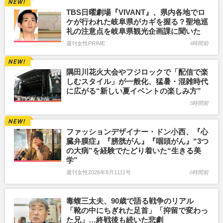
TBS日曜劇場『VIVANT』、県内各地でロ
ケが行われた岐阜県がカギを握る？聖地巡
礼の注意点を岐阜県観光企画課に聞いた
週刊女性PRIME
4時間前
隅田川花火大会やフジロックで「配信で楽
しむスタイル」が一般化、猛暑・混雑時代
に広がる“新しい夏イベントの楽しみ方”
5時間前
ファッションデザイナー・ドン小西、『心
臓弁膜症』『膀胱がん』『咽頭がん』“3つ
の大病”を経験でたどり着いた“生きる美
学”
週刊女性2026年8月11日号
6時間前
毒蝮三太夫、90歳で語る戦争のリアル
「靴の中にちぎれた足首」「抑留で変わっ
た兄」…終戦後も続いた悲劇