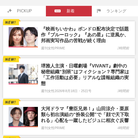
PICKUP
新着
ランキング
『映画ちいかわ』ボンドロ配布決定で話題
作『ブルーロック』『あの星』に逆風か、
邦画実写作品の苦戦が続く理由
週刊女性PRIME
2時間前
堺雅人主演・日曜劇場『VIVANT』劇中の
秘密組織“別班”はフィクション？専門家は
「工作活動は必要」リアルな諜報組織の実
態
週刊女性2026年8月18日・25日号
3時間前
大河ドラマ『豊臣兄弟！』山田涼介・栗原
類ら初出演組の“扮装公開”で「顔で天下取
れる」心配を一蹴したビジュに相次ぐ反響
週刊女性PRIME
4時間前