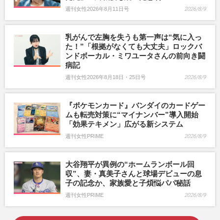
週刊女性2026年8月11日号
2026/8/9
乳がんで左胸を失うも第一声は“気に入っ
た！”「根拠がなくても大丈夫」ロックバ
ンドボーカル・ミワユータさんの前向き闘
病記
週刊女性2026年8月18日・25日号
2026/8/9
『ポケモンカード』バンダイのカードゲー
ムも転売対策に“マイナンバー”導入開始
「効果テキメン」広がる新システム
週刊女性PRIME
2026/8/9
大谷翔平が異例の“ホームランボール回
収”、妻・真美子さんと球場デビューの息
子の記念か、家族愛と子煩悩パパ秘話
週刊女性PRIME
2026/8/9