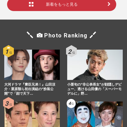
新着をもっと見る
Photo Ranking
大河ドラマ『豊臣兄弟！』山田涼
小栗旬の“非公表長女”が顔隠しデビ
介・栗原類ら初出演組の“扮装公
ュー、透ける山田優の「スーパーモ
開”で「顔で天下…
デルに」野…