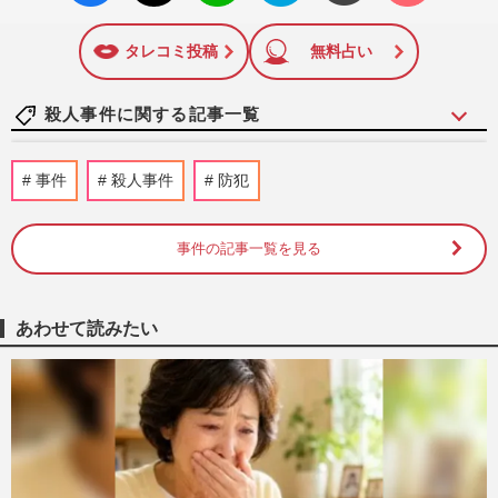
いね
マーク
に追加
タレコミ投稿
無料占い
殺人事件に関する記事一覧
《千葉県柏市の大便点滴殺人》「便注入、
事件
殺人事件
防犯
死ぬか」検索で逮捕の看護師・古川美由紀
容疑者、周囲が明かした『…
週刊女性PRIME
2026/7/28
事件の記事一覧を見る
《群馬・伊勢崎》42歳・元エリート店長が
休職中に抱え込んだ「健康と将来」への悲
あわせて読みたい
観…幼い2人を手にかけた…
週刊女性2026年7月28日・8月4日号
2026/7/15
《江別市・集団暴行死》川村葉音被告“懲
役30年”の判決に「甘すぎる」「遺族が報
われない」疑問噴出、惨す…