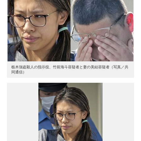
栃木強盗殺人の指示役、竹前海斗容疑者と妻の美結容疑者（写真／共
同通信）