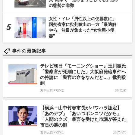
の態勢に非難
女性トイレ「男性以上の便器数に」
国交省案に批判噴出の一方「最適解
やろ」注目が集まった“女性用小便
器”
事件の最新記事
テレビ朝日『モーニングショー』玉川徹氏
「警察官が死刑にした」大阪府発砲事件へ
の持論に「警官の命をなんだと…」批判殺
到
週刊女性PRIME
5時間前
【横浜・山中竹春市長がパワハラ認定】
「あのデブ」「あいつポンコツだから」
「人間のクズ」暴言を受けた市議が答えた
市長の裏の顔
週刊女性PRIME
2026/8/6