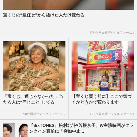
宝くじの“運任せ”から抜けた人だけ変わる
PR(合同会社デジタルファーム )
「宝くじ、運じゃなかった」当
【宝くじ買う前に】ここで気づ
たる人は“同じこと”してる
くかどうかで変わります
PR(合同会社デジタルファーム )
PR(合同会社デジタルファーム )
『SixTONES』松村北斗×芳根京子、W主演映画がクラ
ンクイン直前に「突如中止...