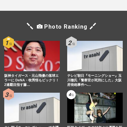
Photo Ranking
阪神タイガース・元山飛優の落球エ
テレビ朝日『モーニングショー』玉
ラーに DeNA・牧秀悟もビックリ！
川徹氏「警察官が死刑にした」大阪
2連覇目指す藤…
府発砲事件へ…