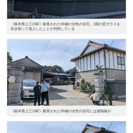
《栃木県上三川町》殺害された69歳の女性の自宅、1階の窓ガラスを
叩き割って侵入したことが判明している
《栃木県上三川町》殺害された69歳の女性の自宅には規制線が