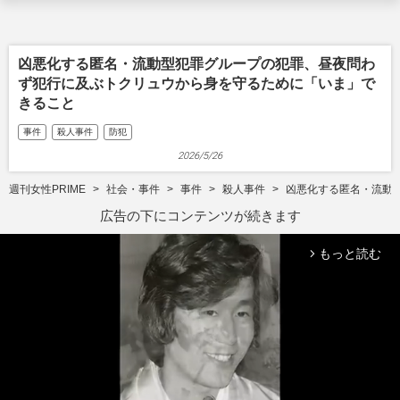
凶悪化する匿名・流動型犯罪グループの犯罪、昼夜問わ
ず犯行に及ぶトクリュウから身を守るために「いま」で
きること
事件
殺人事件
防犯
2026/5/26
週刊女性PRIME
社会・事件
事件
殺人事件
凶悪化する匿名・流動
広告の下にコンテンツが続きます
もっと読む
arrow_forward_ios