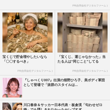
PR(合同会社デジタルファーム )
宝くじで貯金増やしたいなら
「宝くじ、運じゃなかった」当
「〇〇するべき」
たる人は“同じこと”してる
PR(合同会社デジタルファーム )
PR(合同会社デジタルファーム )
『しゃべくり007』出演の畑野ひろ子、美ボディ軍団
として登場で「抜群のスタイルは...
川口春奈＆サッカー日本代表・板倉滉「匂わせゼロ
婚」でも隠しきれなかったセレブすぎ...