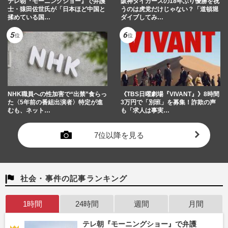
テレ朝『モーニングショー』で弁護
阪神タイガースの18年ぶり優勝を祝
士・猿田佐世氏が「日本ほど中国と
うのは虎党だけじゃない？「道頓堀
揉めている国…
ダイブしてみ…
NHK職員への性加害で“出禁”食らっ
《TBS日曜劇場『VIVANT』》8時間
た〈5年前の番組出演者〉特定が進
3万円で「別班」を募集！詐欺の声
むも、ネット…
も「求人は事実…
7位以降を見る
社会・事件の記事ランキング
1時間
24時間
週間
月間
テレ朝『モーニングショー』で弁護