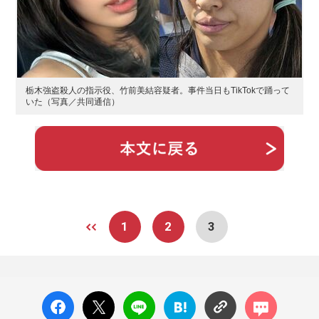
栃木強盗殺人の指示役、竹前美結容疑者。事件当日もTikTokで踊って
いた（写真／共同通信）
1
2
3
facebo
X ポス
LINE
はてな
コメン
ok い
ト
ブック
ト