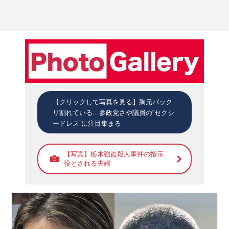
【クリックして写真を見る】胸元パック
リ割れている…参政党さや議員の“セクシ
ードレス”に注目集まる
【写真】栃木強盗殺人事件の指示
役とされる夫婦