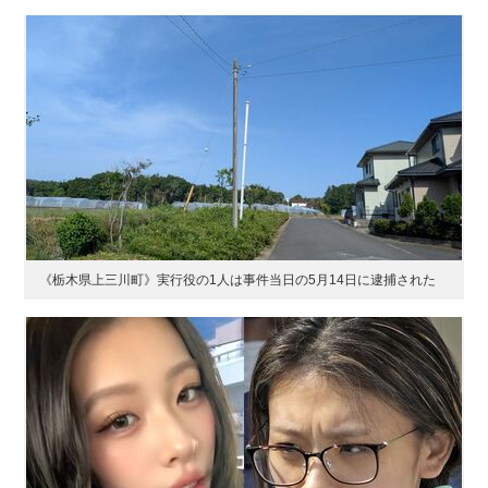
《栃木県上三川町》実行役の1人は事件当日の5月14日に逮捕された