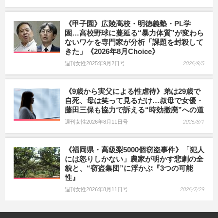
《甲子園》広陵高校・明徳義塾・PL学
園…高校野球に蔓延る“暴力体質”が変わら
ないワケを専門家が分析「課題を封殺して
きた」《2026年8月Choice》
週刊女性2025年9月2日号
2026/8/5
《9歳から実父による性虐待》弟は29歳で
自死、母は笑って見るだけ…叔母で女優・
藤田三保も協力で訴える“時効撤廃”への道
週刊女性2026年8月11日号
2026/8/1
《福岡県・高級梨5000個窃盗事件》「犯人
には怒りしかない」農家が明かす悲劇の全
貌と、“窃盗集団”に浮かぶ『3つの可能
性』
週刊女性2026年8月11日号
2026/7/29