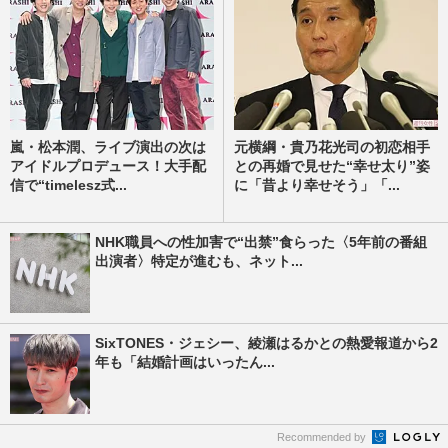
嵐・松本潤、ライブ演出の次は
元横綱・貴乃花光司の初恋相手
アイドルプロデュース！大手配
との再婚で見せた“幸せ太り”姿
信で“timelesz式...
に「昔より幸せそう」「...
NHK職員への性加害で“出禁”食らった〈5年前の番組
出演者〉特定が進むも、ネット...
SixTONES・ジェシー、綾瀬はるかとの熱愛報道から2
年も「結婚計画はいったん...
Recommended by