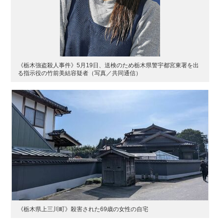
《栃木強盗殺人事件》5月19日、送検のため栃木県警宇都宮東署を出
る指示役の竹前美結容疑者（写真／共同通信）
《栃木県上三川町》殺害された69歳の女性の自宅