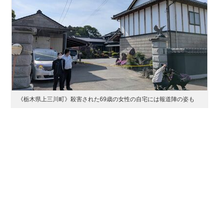
《栃木県上三川町》殺害された69歳の女性の自宅には報道陣の姿も