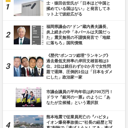
士・猿田佐世氏が「日本ほど中国と
揉めている国はない」と発言してネ
ット上で波紋広がる
福岡県議会の“ドン”蔵内勇夫議長、
炎上続きの中「ネパールは天国だっ
た」震災無視の不謹慎発言で「地獄
に落ちろ」国民憤慨
《歴代“ポンコツ総理”ランキング》
過去最低支持率の岸田文雄首相は3
位、2位は就任わずか2か月で女性問
題で退陣、圧倒的1位は「日本をダメ
にした」政治家一家
市議会議員の平均年収は約700万円！
ドラマ『銀河の一票』のように「あ
なたが立候補」という選択肢
熊本地震で従業員死亡の『ハビタ』
イオン爆発事故後に“社長の経歴と写
真”削除で「逃げようとしてる」逃げ