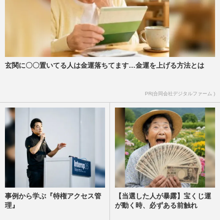
週刊女性PRIME
2026/6/26
【北海道旭川・女子高生殺害事件】内田梨
瑚被告に懲役27年判決を下した女性裁判長
に「星一つ」矛先を向ける…
週刊女性PRIME
2026/6/25
玄関に〇〇置いてる人は金運落ちてます…金運を上げる方法とは
《茨城県水戸市》88歳の父を殺害した54歳
PR(合同会社デジタルファーム )
男性「真夜中に自転車で徘徊」「近所施設
から水を汲む」住民が目撃…
週刊女性2026年7月7日・14日号
2026/6/24
事例から学ぶ『特権アクセス管
【当選した人が暴露】宝くじ運
理』
が動く時、必ずある前触れ