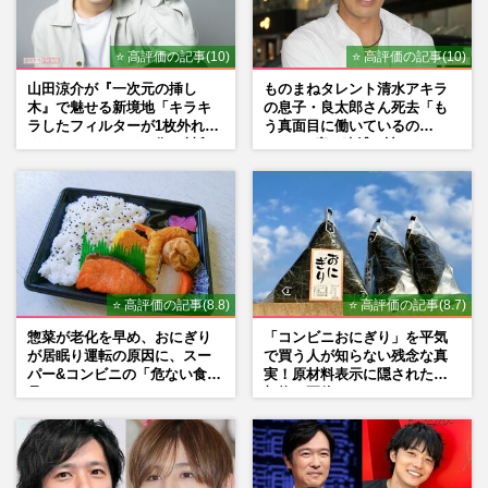
⭐ 高評価の記事(10)
⭐ 高評価の記事(10)
山田涼介が『一次元の挿し
ものまねタレント清水アキラ
木』で魅せる新境地「キラキ
の息子・良太郎さん死去「も
ラしたフィルターが1枚外れて
う真面目に働いているの
くれたら」アイドル像を封印
で」、2度の逮捕も諦めなかっ
した覚悟
た芸能界“波乱に満ちた37年”
⭐ 高評価の記事(8.8)
⭐ 高評価の記事(8.7)
惣菜が老化を早め、おにぎり
「コンビニおにぎり」を平気
が居眠り運転の原因に、スー
で買う人が知らない残念な真
パー&コンビニの「危ない食
実！原材料表示に隠された添
品」
加物の正体