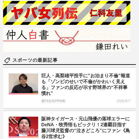
スポーツの最新記事
巨人・高梨雄平投手に”お泊まり不倫”報道
も「ゾンビのせいで不倫がかわいく見え
る」ファンの反応が示す野球界の“不祥事
慣れ”
週刊女性PRIME
2026/8/7
阪神タイガース・元山飛優の落球エラーに
DeNA・牧秀悟もビックリ！2連覇目指す
藤川球児監督の“泣きどころ”にファン《鳥
谷2世求む》