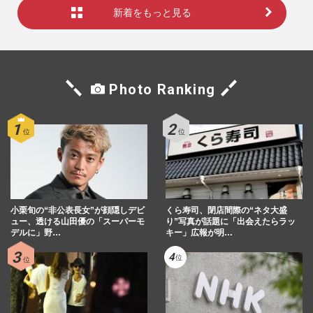
新着をもっと見る
Photo Ranking
小栗旬の“非公表長女”が顔隠しデビ
くら寿司、閉店間際の“ネタ大盛
ュー、透ける山田優の「スーパーモ
り”写真が話題に「出会えたらラッ
デルに」野…
キー」広報が明…