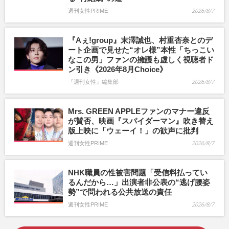
週刊女性PRIME
2026/8/7
『Aぇ!group』末澤誠也、村重杏奈とのデ
ート企画で見せた“オレ様”本性「ちっこい
なこの男」ファンの擁護も虚しく視聴者ド
ン引き《2026年8月Choice》
『週刊女性』編集部
2026/8/7
Mrs. GREEN APPLEファンのマナー違反
が賛否、映画『スパイダーマン』吹き替え
版上映に「ウェーイ！」の歓声に批判
週刊女性PRIME
2026/8/7
NHK職員の性被害問題「受信料払ってい
るんだから…」出演者非公表の“逃げ腰姿
勢”で問われる公共放送の責任
週刊女性PRIME
2026/8/7