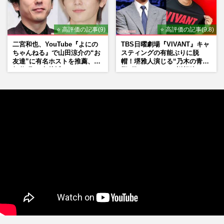
⭐ 高評価の記事(9)
⭐ 高評価の記事(9.8)
二宮和也、YouTube『よにの
TBS日曜劇場『VIVANT』キャ
ちゃんねる』で山田涼介の“お
スティングの有能ぶりに脱
友達”に有名ホストを推薦、歌
帽！堺雅人演じる“乃木の青年
舞伎町に“急接近”でファン
期”役は、そっくり説根強い
「関わらないで！」
Mr.Children桜井和寿のバンド
マン長男・櫻井海音だった