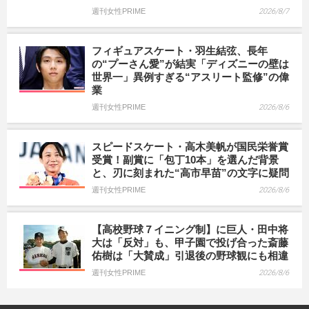
週刊女性PRIME
2026/8/7
フィギュアスケート・羽生結弦、長年
の“プーさん愛”が結実「ディズニーの壁は
世界一」異例すぎる“アスリート監修”の偉
業
週刊女性PRIME
2026/8/6
スピードスケート・高木美帆が国民栄誉賞
受賞！副賞に「包丁10本」を選んだ背景
と、刃に刻まれた“高市早苗”の文字に疑問
週刊女性PRIME
2026/8/6
【高校野球７イニング制】に巨人・田中将
大は「反対」も、甲子園で投げ合った斎藤
佑樹は「大賛成」引退後の野球観にも相違
週刊女性PRIME
2026/8/6