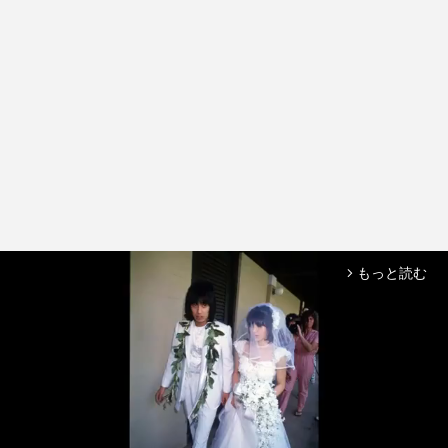
もっと読む
arrow_forward_ios