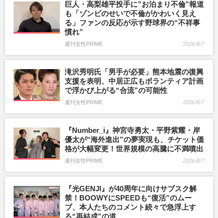
巨人・高梨雄平投手に”お泊まり不倫”報道
も「ゾンビのせいで不倫がかわいく見え
る」ファンの反応が示す野球界の“不祥事
慣れ”
週刊女性PRIME
2026/8/7
滝沢秀明氏「男手が必要」熊本地震の復興
支援を表明、中居正広もボランティア計画
で浮かび上がる“合流”の可能性
週刊女性PRIME
2026/8/7
『Number_i』神宮寺勇太・平野紫耀・岸
優太が“海外進出”の夢実現も、チケット価
格が大幅変更！世界規模の高騰に不満噴出
週刊女性PRIME
2026/8/7
『光GENJI』が40周年に向けサブスク解
禁！BOOWYにSPEEDも“復活”のムー
ブ、本人たちのコメント続々で急浮上す
る“再結成”の道