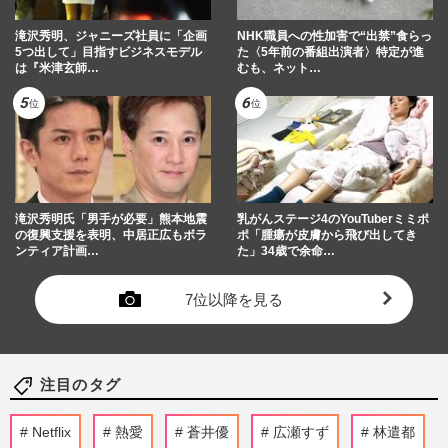
滝沢秀明、ジャニーズ社員に「企画
NHK職員への性加害で“出禁”食らっ
5つ出して」目指すビジネスモデル
た〈5年前の番組出演者〉特定が進
は『米津玄師…
むも、ネット…
滝沢秀明氏「男手が必要」熊本地震
乳がんステージ4のYouTuberミミポ
の復興支援を表明、中居正広もボラ
ポ「腫瘍が皮膚から飛び出してき
ンティア計画…
た」34歳で余命…
7位以降を見る
注目のタグ
Netflix
熱愛
蒼井優
広瀬すず
林遣都