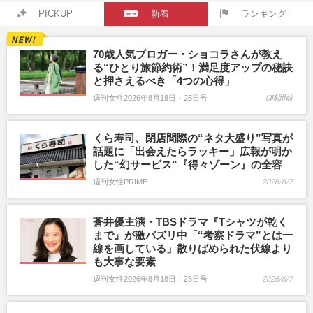
PICKUP
新着
ランキング
70歳人気ブロガー・ショコラさんが教え
る“ひとり旅節約術”！満足度アップの秘訣
と押さえるべき「4つの心得」
週刊女性2026年8月18日・25日号
0時間前
くら寿司、閉店間際の“ネタ大盛り”写真が
話題に「出会えたらラッキー」広報が明か
した“幻サービス”『得々ゾーン』の全容
週刊女性PRIME
2026/8/7
蒼井優主演・TBSドラマ『Tシャツが乾く
まで』が激バズリ中「“考察ドラマ”とは一
線を画している」散りばめられた伏線より
も大事な要素
週刊女性2026年8月18日・25日号
2026/8/7