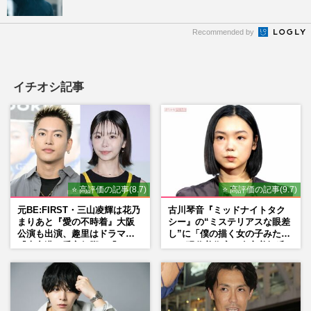
Recommended by
イチオシ記事
⭐ 高評価の記事(8.7)
⭐ 高評価の記事(9.7)
元BE:FIRST・三山凌輝は花乃
古川琴音『ミッドナイトタク
まりあと『愛の不時着』大阪
シー』の“ミステリアスな眼差
公演も出演、趣里はドラマ
し”に「僕の描く女の子みた
『大空港』番宣行脚に「メン
い」現代美術家・奈良美智氏
タル強すぎ」の実情
もSNSで“公認”