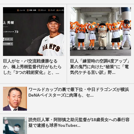
巨人がセ・パ交流戦優勝なる
巨人「練習時の空調4度アップ」
か、橋上秀樹監督代行がもたら
夏の鬼門に向けた“秘策”に「電
した「3つの戦術変化」と、...
気代ケチる言い訳」野...
ワールドカップの裏で最下位・中日ドラゴンズが横浜
DeNAベイスターズに肉薄も、セ...
読売巨人軍・阿部慎之助元監督が18歳長女への暴行容
疑で逮捕も球界YouTuber...