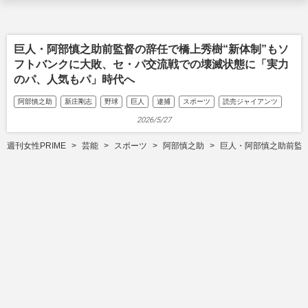
巨人・阿部慎之助前監督の辞任で橋上秀樹“新体制”もソ
フトバンクに大敗、セ・パ交流戦での壊滅状態に「実力
のパ、人気もパ」時代へ
阿部慎之助
新庄剛志
野球
巨人
逮捕
スポーツ
読売ジャイアンツ
2026/5/27
週刊女性PRIME
芸能
スポーツ
阿部慎之助
巨人・阿部慎之助前監