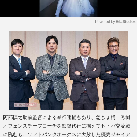
Powered by 
GliaStudios
M
u
t
e
阿部慎之助前監督による暴行逮捕もあり、急きょ橋上秀樹
オフェンスチーフコーチを監督代行に据えてセ・パ交流戦
に臨むも、ソフトバンクホークスに大敗した読売ジャイア