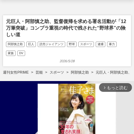
元巨人・阿部慎之助、監督復帰を求める署名活動が「12
万筆突破」コンプラ重視の時代で残された“野球界”の険
しい道
阿部慎之助
巨人
読売ジャイアンツ
野球
スポーツ
逮捕
暴力
家族
DV
2026/5/28
週刊女性PRIME
芸能
スポーツ
阿部慎之助
元巨人・阿部慎之助、監
もっと読む
arrow_forward_ios