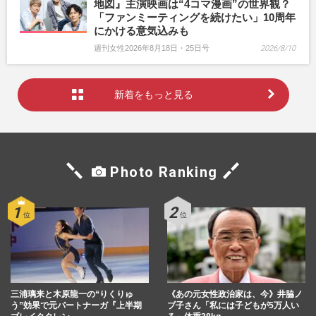
地図』主演映画は“4コマ漫画”の世界観？
「ファンミーティングを続けたい」10周年
にかける意気込みも
週刊女性2026年8月18日・25日号
2026/8/10
新着をもっと見る
Photo Ranking
三浦璃来と木原龍一の“りくりゅ
《あの元女性政治家は、今》井脇ノ
う”効果で元パートナーガ『上半期
ブ子さん「私には子どもが5万人い