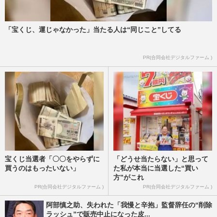
「宝くじ、運じゃなかった」当たる人は“同じこと”してる
PR(合同会社デジタルファーム )
宝くじ当選者「〇〇をやらずに
「どうせ当たらない」と思って
買うのはもったいない」
た私が本当に当選した“買い
方”がこれ
PR(合同会社デジタルファーム )
PR(合同会社デジタルファーム )
阿部慎之助、失われた「我慢と辛抱」監督辞任の“削除
ラッシュ”で販売中止になった皮...