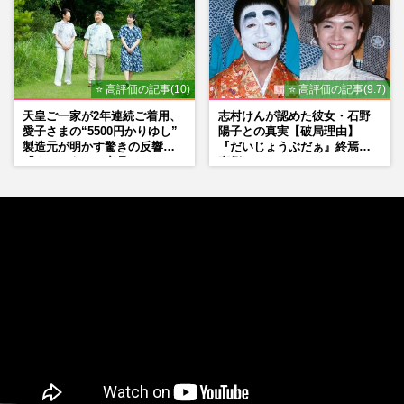
⭐ 高評価の記事(10)
⭐ 高評価の記事(9.7)
天皇ご一家が2年連続ご着用、
志村けんが認めた彼女・石野
愛子さまの“5500円かりゆし”
陽子との真実【破局理由】
製造元が明かす驚きの反響
『だいじょうぶだぁ』終焉の
「まさかうちの商品とは…」
裏側