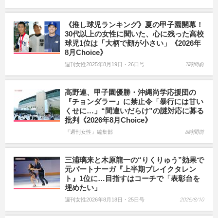
《推し球児ランキング》夏の甲子園開幕！
30代以上の女性に聞いた、心に残った高校
球児1位は「大柄で顔が小さい」《2026年
8月Choice》
週刊女性2025年8月19日・26日号
7時間前
高野連、甲子園優勝・沖縄尚学応援団の
『チョンダラー』に禁止令「暴行には甘い
くせに…」“間違いだらけ”の謎対応に募る
批判《2026年8月Choice》
『週刊女性』編集部
8時間前
三浦璃来と木原龍一の“りくりゅう”効果で
元パートナーガ『上半期ブレイクタレン
ト』1位に…目指すはコーチで「表彰台を
埋めたい」
週刊女性2026年8月18日・25日号
2026/8/10