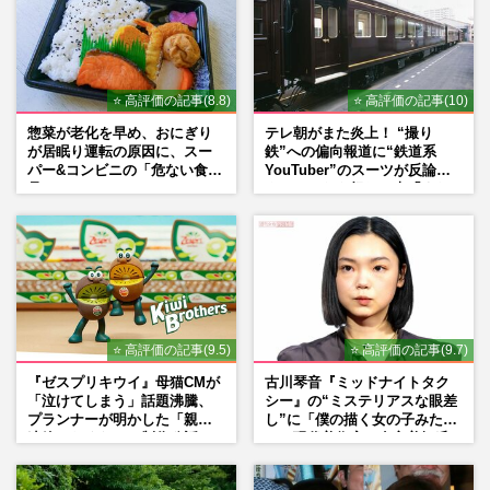
⭐ 高評価の記事(8.8)
⭐ 高評価の記事(10)
惣菜が老化を早め、おにぎり
テレ朝がまた炎上！ “撮り
が居眠り運転の原因に、スー
鉄”への偏向報道に“鉄道系
パー&コンビニの「危ない食
YouTuber”のスーツが反論
品」
ネットからも怒りの声「また
印象操作」「局の仕込みで
は？」
⭐ 高評価の記事(9.5)
⭐ 高評価の記事(9.7)
『ゼスプリキウイ』母猫CMが
古川琴音『ミッドナイトタク
「泣けてしまう」話題沸騰、
シー』の“ミステリアスな眼差
プランナーが明かした「親に
し”に「僕の描く女の子みた
連絡したくなる」制作秘話
い」現代美術家・奈良美智氏
もSNSで“公認”