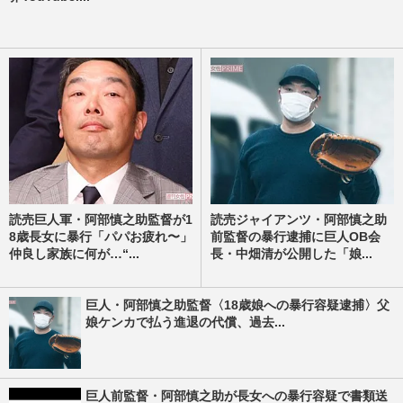
読売巨人軍・阿部慎之助監督が1
読売ジャイアンツ・阿部慎之助
8歳長女に暴行「パパお疲れ〜」
前監督の暴行逮捕に巨人OB会
仲良し家族に何が…“...
長・中畑清が公開した「娘...
巨人・阿部慎之助監督〈18歳娘への暴行容疑逮捕〉父
娘ケンカで払う進退の代償、過去...
巨人前監督・阿部慎之助が長女への暴行容疑で書類送