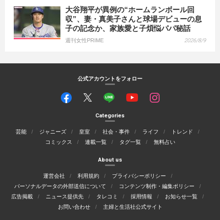
大谷翔平が異例の“ホームランボール回
収”、妻・真美子さんと球場デビューの息
子の記念か、家族愛と子煩悩パパ秘話
週刊女性PRIME
2026/8/9
公式アカウントをフォロー
Categories
芸能
ジャニーズ
皇室
社会・事件
ライフ
トレンド
コミックス
連載一覧
タグ一覧
無料占い
About us
運営会社
利用規約
プライバシーポリシー
パーソナルデータの外部送信について
コンテンツ制作・編集ポリシー
広告掲載
ニュース提供先
タレコミ
採用情報
お知らせ一覧
お問い合わせ
主婦と生活社公式サイト