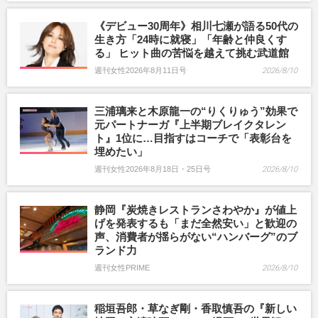
《デビュー30周年》相川七瀬が語る50代の
生き方「24時に就寝」「年齢と仲良くす
る」 ヒット曲の苦悩を越えて挑む武道館
週刊女性2026年8月11日号
2026/8/10
三浦璃来と木原龍一の“りくりゅう”効果で
元パートナーガ『上半期ブレイクタレン
ト』1位に…目指すはコーチで「表彰台を
埋めたい」
週刊女性2026年8月18日・25日号
2026/8/10
静岡『炭焼きレストランさわやか』が値上
げを発表するも「まだ全然安い」と歓迎の
声、消費者が揺らがない“ハンバーグ”のブ
ランド力
週刊女性PRIME
2026/8/10
稲垣吾郎・草なぎ剛・香取慎吾の『新しい