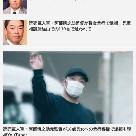
読売巨人軍・阿部慎之助監督が長女暴行で逮捕、児童
相談所経由での110番で疑われて...
読売巨人軍・阿部慎之助元監督が18歳長女への暴行容疑で逮捕も球
界YouTuber...