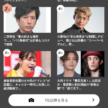
ブレイクタレン…
る」体重38kg…
二宮和也「妻の好きな場所
小栗旬の“非公表長女”が顔隠しデビ
で…」“バリ島挙式”を計画もコロナ
ュー、透ける山田優の「スーパーモ
で頓挫
デルに」野…
参政党初当選のさや氏の“ドレス”が
大河ドラマ『豊臣兄弟！』山田涼
話題に、キャスター時代に出演した
介・栗原類ら初出演組の“扮装公
経済動画で…
開”で「顔で天下…
7位以降を見る