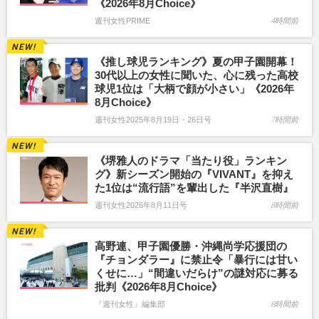
《2026年8月Choice》
週刊女性PRIME
4時間前
《推し球児ランキング》夏の甲子園開幕！
30代以上の女性に聞いた、心に残った高校
球児1位は「大柄で顔が小さい」《2026年
8月Choice》
週刊女性2025年8月19日・26日号
7時間前
《堺雅人のドラマ「当たり役」ランキン
グ》新シーズン開始の『VIVANT』を抑え
た1位は“流行語”を輩出した『半沢直樹』
週刊女性2026年8月11日号
8時間前
高野連、甲子園優勝・沖縄尚学応援団の
『チョンダラー』に禁止令「暴行には甘い
くせに…」“間違いだらけ”の謎対応に募る
批判《2026年8月Choice》
『週刊女性』編集部
8時間前