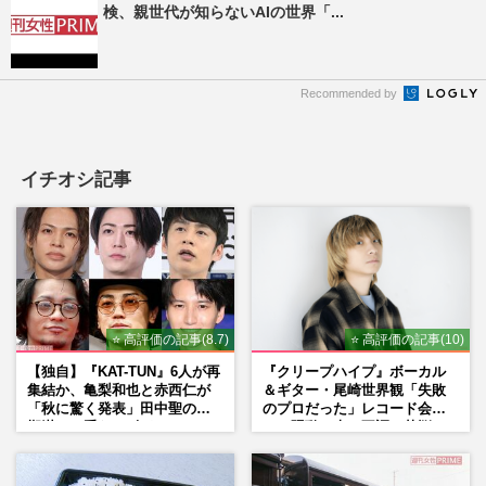
検、親世代が知らないAIの世界「...
Recommended by
イチオシ記事
⭐ 高評価の記事(8.7)
⭐ 高評価の記事(10)
【独自】『KAT-TUN』6人が再
『クリープハイプ』ボーカル
集結か、亀梨和也と赤西仁が
＆ギター・尾崎世界観「失敗
「秋に驚く発表」田中聖の刑
のプロだった」レコード会社
期満了と重なる“匂わせ”では
との騒動、声の不調…苦悩の
ない理由
先で見つけた“今”