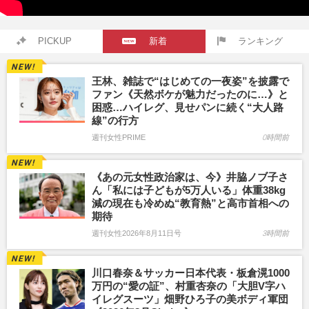
PICKUP
新着
ランキング
王林、雑誌で“はじめての一夜姿”を披露で
ファン《天然ボケが魅力だったのに…》と
困惑…ハイレグ、見せパンに続く“大人路
線”の行方
週刊女性PRIME
0時間前
《あの元女性政治家は、今》井脇ノブ子さ
ん「私には子どもが5万人いる」体重38kg
減の現在も冷めぬ“教育熱”と高市首相への
期待
週刊女性2026年8月11日号
3時間前
川口春奈＆サッカー日本代表・板倉滉1000
万円の“愛の証”、村重杏奈の「大胆V字ハ
イレグスーツ」畑野ひろ子の美ボディ軍団