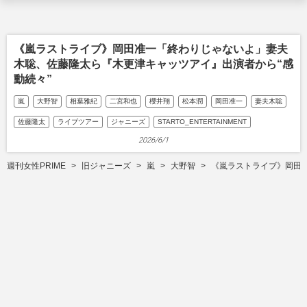
《嵐ラストライブ》岡田准一「終わりじゃないよ」妻夫
木聡、佐藤隆太ら『木更津キャッツアイ』出演者から“感
動続々”
嵐
大野智
相葉雅紀
二宮和也
櫻井翔
松本潤
岡田准一
妻夫木聡
佐藤隆太
ライブツアー
ジャニーズ
STARTO_ENTERTAINMENT
2026/6/1
週刊女性PRIME
旧ジャニーズ
嵐
大野智
《嵐ラストライブ》岡田