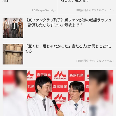
理』
ること、教えます
PR(KeeperSecurity)
PR(合同会社デジタルファーム )
《嵐ファンクラブ終了》嵐ファンが涙の感謝ラッシュ
「計算したならすごい」最後まで「...
「宝くじ、運じゃなかった」当たる人は“同じこと”し
てる
PR(合同会社デジタルファーム )