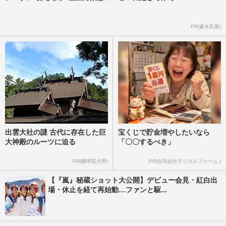
PR(森永乳業)
出雲大社の謎 古代に存在した巨
宝くじで貯金増やしたいなら
大神殿のルーツに迫る
「〇〇するべき」
PR(國學院大學)
PR(合同会社デジタルファーム )
【『嵐』秘蔵ショット大公開】デビュー会見・紅白出
場・休止を経て再始動…ファンと駆...