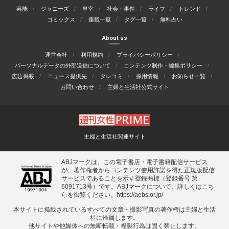
芸能
ジャニーズ
皇室
社会・事件
ライフ
トレンド
コミックス
連載一覧
タグ一覧
無料占い
About us
運営会社
利用規約
プライバシーポリシー
パーソナルデータの外部送信について
コンテンツ制作・編集ポリシー
広告掲載
ニュース提供先
タレコミ
採用情報
お知らせ一覧
お問い合わせ
主婦と生活社公式サイト
主婦と生活社関連サイト
ABJマークは、この電子書店・電子書籍配信サービス
が、著作権者からコンテンツ使用許諾を得た正規版配信
サービスであることを示す登録商標（登録番号 第
6091713号）です。ABJマークについて、詳しくはこち
らを御覧ください。
https://aebs.or.jp/
本サイトに掲載されているすべての⽂章・撮影写真の著作権は主婦と⽣活
社に帰属します。
他サイトや他媒体への無断転載・複製⾏為は固く禁⽌します。