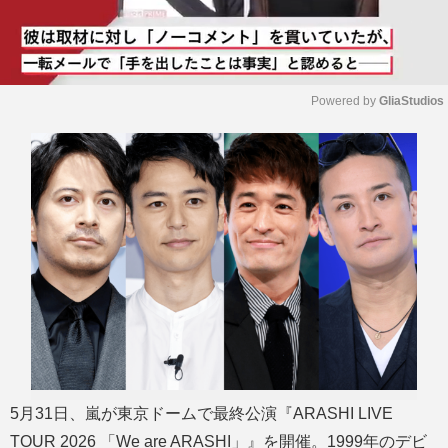
Powered by 
GliaStudios
M
u
t
e
5月31日、嵐が東京ドームで最終公演『ARASHI LIVE
TOUR 2026 「We are ARASHI」』を開催。1999年のデビ