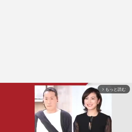
もっと読む
arrow_forward_ios