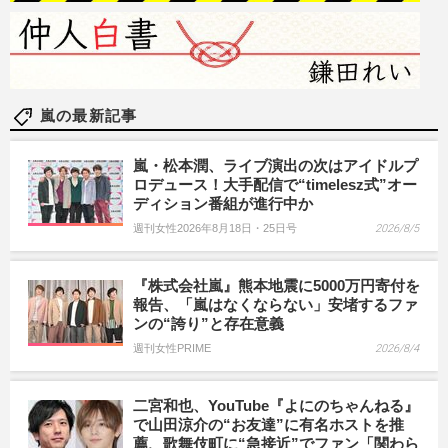
嵐の最新記事
嵐・松本潤、ライブ演出の次はアイドルプ
ロデュース！大手配信で“timelesz式”オー
ディション番組が進行中か
週刊女性2026年8月18日・25日号
2026/8/5
『株式会社嵐』熊本地震に5000万円寄付を
報告、「嵐はなくならない」安堵するファ
ンの“誇り”と存在意義
週刊女性PRIME
2026/8/4
二宮和也、YouTube『よにのちゃんねる』
で山田涼介の“お友達”に有名ホストを推
薦、歌舞伎町に“急接近”でファン「関わら