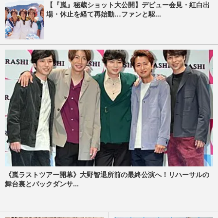
【『嵐』秘蔵ショット大公開】デビュー会見・紅白出
場・休止を経て再始動…ファンと駆...
《嵐ラストツアー開幕》大野智退所前の最終公演へ！リハーサルの
舞台裏とバックダンサ...