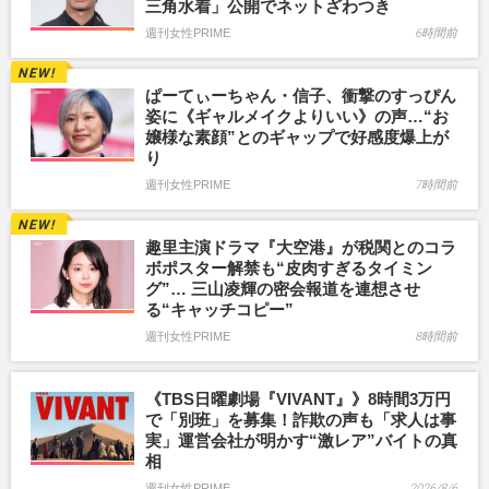
三角水着」公開でネットざわつき
週刊女性PRIME
6時間前
ぱーてぃーちゃん・信子、衝撃のすっぴん
姿に《ギャルメイクよりいい》の声…“お
嬢様な素顔”とのギャップで好感度爆上が
り
週刊女性PRIME
7時間前
趣里主演ドラマ『大空港』が税関とのコラ
ボポスター解禁も“皮肉すぎるタイミン
グ”… 三山凌輝の密会報道を連想させ
る“キャッチコピー”
週刊女性PRIME
8時間前
《TBS日曜劇場『VIVANT』》8時間3万円
で「別班」を募集！詐欺の声も「求人は事
実」運営会社が明かす“激レア”バイトの真
相
週刊女性PRIME
2026/8/6