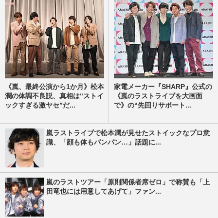
《嵐、最終公演から1か月》松本
家電メーカー『SHARP』公式の
潤の体調不良説、真相は“ストイ
《嵐のラストライブを大画面
ックすぎる激ヤセ”だ...
で》の“先回りサポート...
嵐ラストライブで松本潤が見せたストイックなプロ意
識、「顔も体もパンパン…」話題に...
嵐のラストツアー「原則関係者席ゼロ」で称賛も「上
田竜也には用意してあげて」ファン...