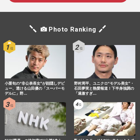
Photo Ranking
小栗旬の“非公表長女”が顔隠しデビ
野村周平、ユニクロ“モデル美女”・
ュー、透ける山田優の「スーパーモ
石田夢実と熱愛報道！下半身強調の
デルに」野…
「過激すぎ…