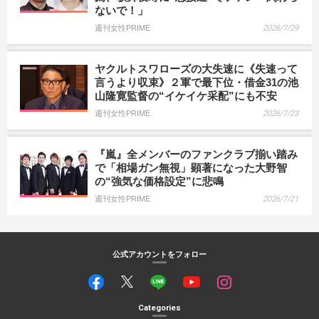
ないで！」
週刊女性PRIME
2026/7/29
ヤクルトスワローズの大失速に《失速って
言うより収束》２軍で最下位・借金31の池
山隆寛監督の“イケイケ采配”にも不安
週刊女性PRIME
2026/7/23
『嵐』全メンバーのファンクラブ揃い踏み
で「相場ガン無視」顕著になった大野智
の“強気な価格設定”に悲鳴
週刊女性PRIME
2026/7/21
公式アカウントをフォロー
Categories