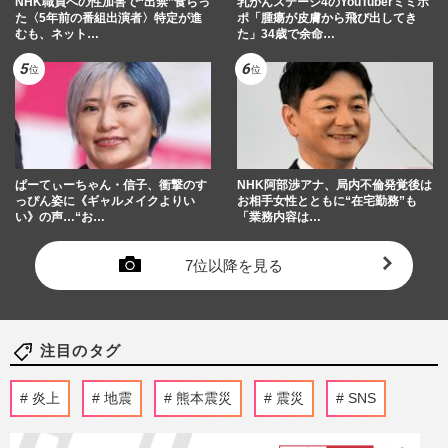
NHK職員への性加害で“出禁”食らっ
乳がんステージ4のYouTuberミミポ
た〈5年前の番組出演者〉特定が進
ポ「腫瘍が皮膚から飛び出してき
むも、ネット…
た」34歳で余命…
ぱーてぃーちゃん・信子、衝撃のす
NHK阿部渉アナ、局内不倫発覚後は
っぴん姿に《ギャルメイクよりい
お相手女性とともに“在宅勤務”も
い》の声…“お…
「業務内容は…
7位以降を見る
注目のタグ
炎上
地震
熊本震災
震災
SNS