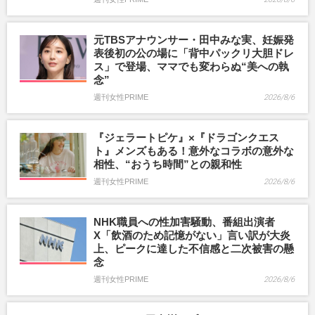
元TBSアナウンサー・田中みな実、妊娠発
表後初の公の場に「背中パックリ大胆ドレ
ス」で登場、ママでも変わらぬ“美への執
念”
週刊女性PRIME
2026/8/6
『ジェラートピケ』×『ドラゴンクエス
ト』メンズもある！意外なコラボの意外な
相性、“おうち時間”との親和性
週刊女性PRIME
2026/8/6
NHK職員への性加害騒動、番組出演者
X「飲酒のため記憶がない」言い訳が大炎
上、ピークに達した不信感と二次被害の懸
念
週刊女性PRIME
2026/8/6