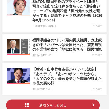
SixTONES田中樹のプライベートLINEと
写真が流出で流れ弾を食らった“優等生ジ
ャニーズ”の亀梨和也「流出元の女性と繋
がってる」疑惑でキャラ崩壊の危機《2026
年8月Choice》
『週刊女性』編集部
2026/8/6
福岡県議会の“ドン”蔵内勇夫議長、炎上続
きの中「ネパールは天国だった」震災無視
の不謹慎発言で「地獄に落ちろ」国民憤慨
週刊女性PRIME
2026/8/6
【横浜・山中竹春市長がパワハラ認定】
「あのデブ」「あいつポンコツだから」
「人間のクズ」暴言を受けた市議が答えた
市長の裏の顔
週刊女性PRIME
2026/8/6
新着をもっと見る