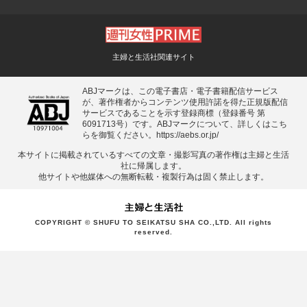
主婦と生活社関連サイト
ABJマークは、この電子書店・電子書籍配信サービス
が、著作権者からコンテンツ使用許諾を得た正規版配信
サービスであることを示す登録商標（登録番号 第
6091713号）です。ABJマークについて、詳しくはこち
らを御覧ください。
https://aebs.or.jp/
本サイトに掲載されているすべての⽂章・撮影写真の著作権は主婦と⽣活
社に帰属します。
他サイトや他媒体への無断転載・複製⾏為は固く禁⽌します。
COPYRIGHT © SHUFU TO SEIKATSU SHA CO.,LTD. All rights
reserved.