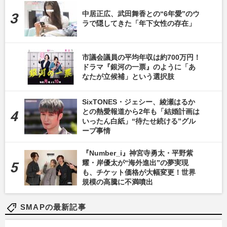
中居正広、武田舞香との“6年愛”のウ
ラで隠してきた「年下女性の存在」
市議会議員の平均年収は約700万円！
ドラマ『銀河の一票』のように「あ
なたが立候補」という選択肢
SixTONES・ジェシー、綾瀬はるか
との熱愛報道から2年も「結婚計画は
いったん白紙」“待たせ続ける”グル
ープ事情
『Number_i』神宮寺勇太・平野紫
耀・岸優太が“海外進出”の夢実現
も、チケット価格が大幅変更！世界
規模の高騰に不満噴出
SMAPの最新記事