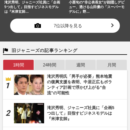
滝沢秀明、ジャニーズ社員に「企画
小栗旬の“非公表長女”が顔隠しデビ
5つ出して」目指すビジネスモデル
ュー、透ける山田優の「スーパーモ
は『米津玄師…
デルに」野…
7位以降を見る
旧ジャニーズの記事ランキング
1時間
24時間
週間
月間
滝沢秀明氏「男手が必要」熊本地震
の復興支援を表明、中居正広もボラ
ンティア計画で浮かび上がる“合
流”の可能性
滝沢秀明、ジャニーズ社員に「企画5
つ出して」目指すビジネスモデルは
『米津玄師』