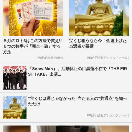
８月のロト6はこの方法で買え!!
宝くじ狙うなら今！金運上げた
６つの数字が『完全一致』する
当選者が暴露
方法
PR(株式会社MURA)
PR(合同会社デジタルファーム )
『Snow Man』、活動休止の目黒蓮不在で『THE FIR
ST TAKE』出演...
“宝くじは運じゃなかった”当たる人の“共通点”を知っ
ただけ
PR(合同会社デジタルファーム )