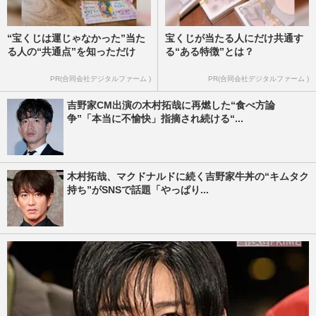
“宝くじは運じゃなかった”当た
宝くじが当たる人にだけ共通す
る人の“共通点”を知っただけ
る“ある特徴”とは？
PR(合同会社デジタルファーム )
PR(合同会社デジタルファーム )
吉野家CM出演の木村拓哉に再燃した“食べ方論
争”「本当に不愉快」指摘され続ける“...
木村拓哉、マクドナルドに続く吉野家牛丼の“キムタク
持ち”がSNSで話題「やっぱり...