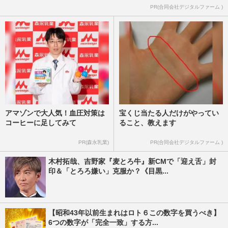
映画『マイケル』ロケットスタートで
PR(合同会社デジタルファーム )
〈100億円突破も期待〉…「邦高洋低」が
一転した映画界に起きている“…
週刊女性PRIME
2026/6/23
アマゾンで大人気！血圧対策は
宝くじ当たる人だけがやってい
コーヒーに足してみて
ること、教えます
PR(森永乳業)
PR(合同会社デジタルファーム )
木村拓哉、吉野家『麦とろ牛』新CMで「迎え舌」封
印＆「とろろ嫌い」克服か？《目黒...
【昭和43年以前生まれはロト６この数字を買うべき】
6つの数字が「完全一致」する方...