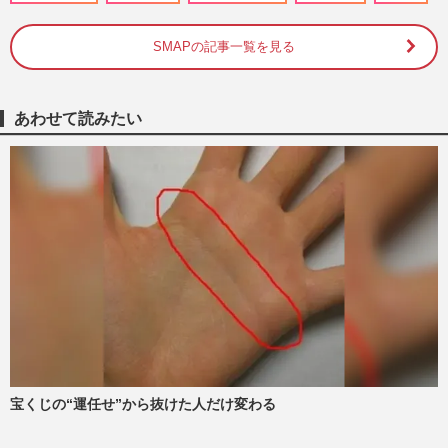
は30年前から」受け継がれてき…
週刊女性PRIME
2026/7/21
SMAPの記事一覧を見る
《男子バレー日本代表》ネーションズリー
グ怒涛の10連勝で決勝T進出！グッズ“完
あわせて読みたい
売続出”も、メルカリを飛…
週刊女性PRIME
2026/7/17
【平成編】《有名人の衝撃だった結婚
TOP5》ロス続出の福山雅治＆吹石一恵を
僅差で超えた1位は、おしどり夫…
週刊女性2026年7月7日・14日号
2026/7/6
《モヤるCMランキングTOP10》木村拓哉
の『吉野家』、山田孝之の『ヤクルト』を
抑えた1位は松本人志出演の『…
週刊女性2026年6月30日号
2026/6/29
宝くじの“運任せ”から抜けた人だけ変わる