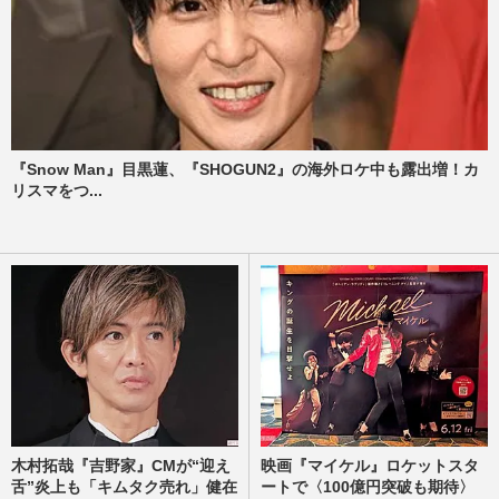
『Snow Man』目黒蓮、『SHOGUN2』の海外ロケ中も露出増！カ
リスマをつ...
木村拓哉『吉野家』CMが“迎え
映画『マイケル』ロケットスタ
舌”炎上も「キムタク売れ」健在
ートで〈100億円突破も期待〉