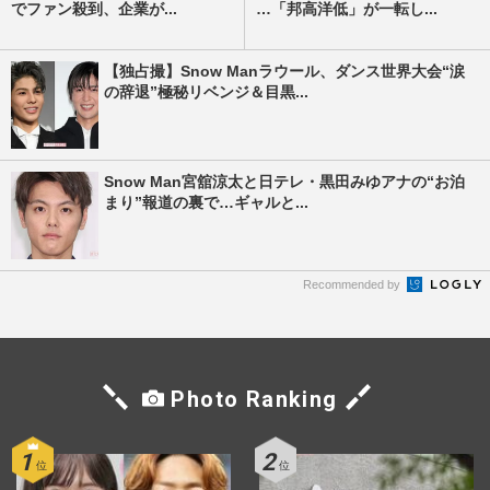
でファン殺到、企業が...
…「邦高洋低」が一転し...
【独占撮】Snow Manラウール、ダンス世界大会“涙
の辞退”極秘リベンジ＆目黒...
Snow Man宮舘涼太と日テレ・黒田みゆアナの“お泊
まり”報道の裏で…ギャルと...
Recommended by
Photo Ranking