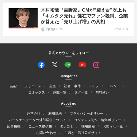
木村拓哉『吉野家』CMが“迎え舌”炎上も
「キムタク売れ」健在でファン殺到、企業
が答えた「売り上げ増」の真相
週刊女性PRIME
2026/6/4
公式アカウントをフォロー
Categories
芸能
ジャニーズ
皇室
社会・事件
ライフ
トレンド
コミックス
連載一覧
タグ一覧
無料占い
About us
運営会社
利用規約
プライバシーポリシー
パーソナルデータの外部送信について
コンテンツ制作・編集ポリシー
広告掲載
ニュース提供先
タレコミ
採用情報
お知らせ一覧
お問い合わせ
主婦と生活社公式サイト