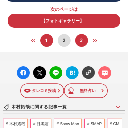
次のページは
【フォトギャラリー】
1
2
3
facebo
X ポス
LINE
はてな
コメン
ok い
ト
ブック
ト
いね
マーク
に追加
タレコミ投稿
無料占い
木村拓哉に関する記事一覧
《バレーボール日本代表》木村拓哉の長
木村拓哉
目黒蓮
Snow Man
SMAP
CM
女・Cocomiも私物公開で熱狂！「グッズ