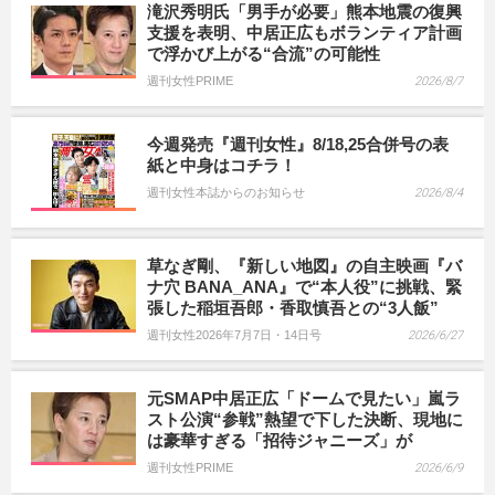
滝沢秀明氏「男手が必要」熊本地震の復興
支援を表明、中居正広もボランティア計画
で浮かび上がる“合流”の可能性
週刊女性PRIME
2026/8/7
今週発売『週刊女性』8/18,25合併号の表
紙と中身はコチラ！
週刊女性本誌からのお知らせ
2026/8/4
草なぎ剛、『新しい地図』の自主映画『バ
ナ穴 BANA_ANA』で“本人役”に挑戦、緊
張した稲垣吾郎・香取慎吾との“3人飯”
週刊女性2026年7月7日・14日号
2026/6/27
元SMAP中居正広「ドームで見たい」嵐ラ
スト公演“参戦”熱望で下した決断、現地に
は豪華すぎる「招待ジャニーズ」が
週刊女性PRIME
2026/6/9