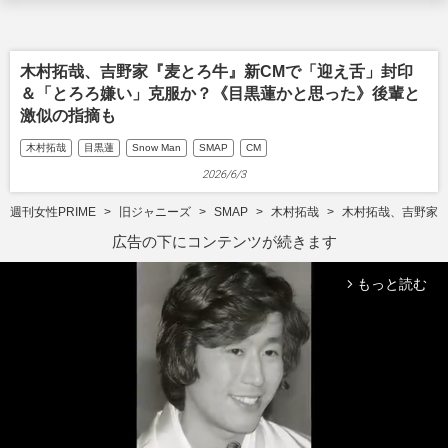
木村拓哉、吉野家『麦とろ牛』新CMで「迎え舌」封印
＆「とろろ嫌い」克服か？《目黒蓮かと思った》後輩と
激似の指摘も
木村拓哉
目黒蓮
Snow Man
SMAP
CM
2026/6/3
週刊女性PRIME
旧ジャニーズ
SMAP
木村拓哉
木村拓哉、吉野家
広告の下にコンテンツが続きます
もっと読む
arrow_forward_ios