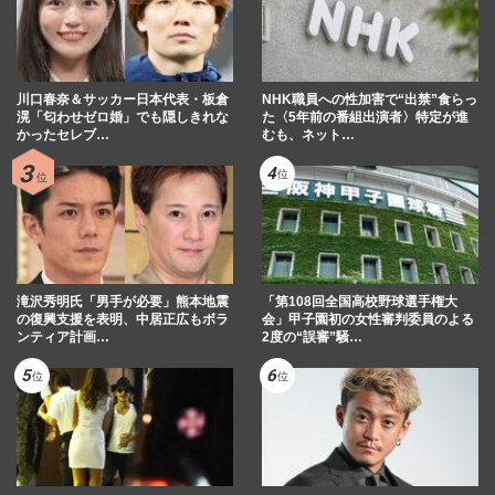
川口春奈＆サッカー日本代表・板倉
NHK職員への性加害で“出禁”食らっ
滉「匂わせゼロ婚」でも隠しきれな
た〈5年前の番組出演者〉特定が進
かったセレブ…
むも、ネット…
滝沢秀明氏「男手が必要」熊本地震
「第108回全国高校野球選手権大
の復興支援を表明、中居正広もボラ
会」甲子園初の女性審判委員のよる
ンティア計画…
2度の“誤審”騒…