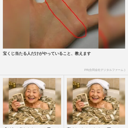
TOP5》ロス続出の福山雅治＆吹石一恵を
僅差で超えた1位は、おしどり夫…
週刊女性2026年7月7日・14日号
2026/7/6
《モヤるCMランキングTOP10》木村拓哉
の『吉野家』、山田孝之の『ヤクルト』を
抑えた1位は松本人志出演の『…
週刊女性2026年6月30日号
2026/6/29
宝くじ当たる人だけがやっていること、教えます
映画『マイケル』ロケットスタートで
PR(合同会社デジタルファーム )
〈100億円突破も期待〉…「邦高洋低」が
一転した映画界に起きている“…
週刊女性PRIME
2026/6/23