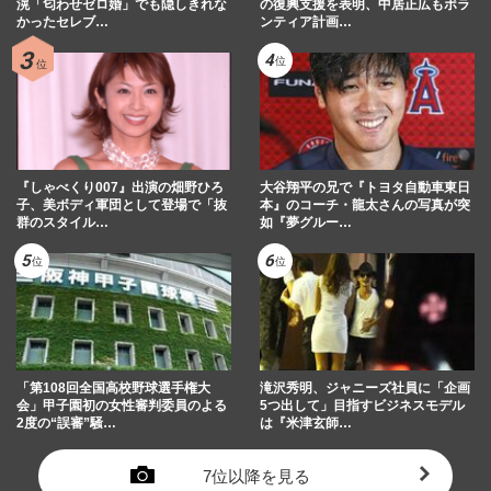
滉「匂わせゼロ婚」でも隠しきれな
の復興支援を表明、中居正広もボラ
かったセレブ…
ンティア計画…
『しゃべくり007』出演の畑野ひろ
大谷翔平の兄で『トヨタ自動車東日
子、美ボディ軍団として登場で「抜
本』のコーチ・龍太さんの写真が突
群のスタイル…
如『夢グルー…
「第108回全国高校野球選手権大
滝沢秀明、ジャニーズ社員に「企画
会」甲子園初の女性審判委員のよる
5つ出して」目指すビジネスモデル
2度の“誤審”騒…
は『米津玄師…
7位以降を見る