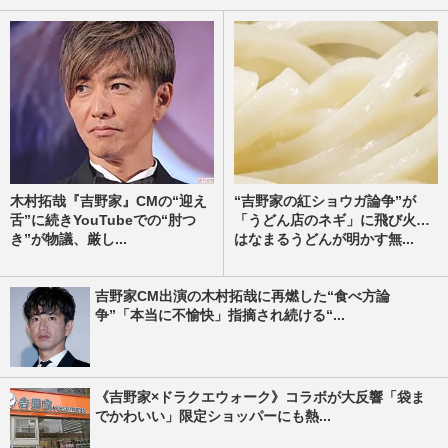
木村拓哉『吉野家』CMの“迎え
“吉野家の紅ショウガ論争”が
舌”に続きYouTubeでの“肘つ
「うどん店のネギ」に飛び火…
き”が物議、厳し...
はなまるうどんが明かす無...
吉野家CM出演の木村拓哉に再燃した“食べ方論
争”「本当に不愉快」指摘され続ける“...
《吉野家×ドラクエウォーク》コラボが大反響「袋ま
でかわいい」限定ショッパーにも熱...