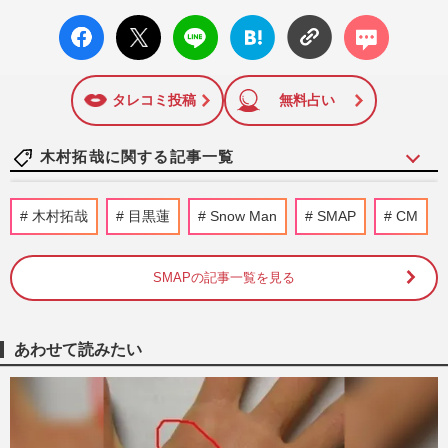
facebo
X ポス
LINE
はてな
コメン
ok い
ト
ブック
ト
いね
マーク
に追加
タレコミ投稿
無料占い
木村拓哉に関する記事一覧
《バレーボール日本代表》木村拓哉の長
木村拓哉
目黒蓮
Snow Man
SMAP
CM
女・Cocomiも私物公開で熱狂！「グッズ
は30年前から」受け継がれてき…
週刊女性PRIME
2026/7/21
SMAPの記事一覧を見る
《男子バレー日本代表》ネーションズリー
グ怒涛の10連勝で決勝T進出！グッズ“完
あわせて読みたい
売続出”も、メルカリを飛…
週刊女性PRIME
2026/7/17
【平成編】《有名人の衝撃だった結婚