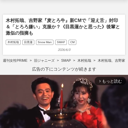
木村拓哉、吉野家『麦とろ牛』新CMで「迎え舌」封印
＆「とろろ嫌い」克服か？《目黒蓮かと思った》後輩と
激似の指摘も
木村拓哉
目黒蓮
Snow Man
SMAP
CM
2026/6/3
週刊女性PRIME
旧ジャニーズ
SMAP
木村拓哉
木村拓哉、吉野家
広告の下にコンテンツが続きます
もっと読む
arrow_forward_ios