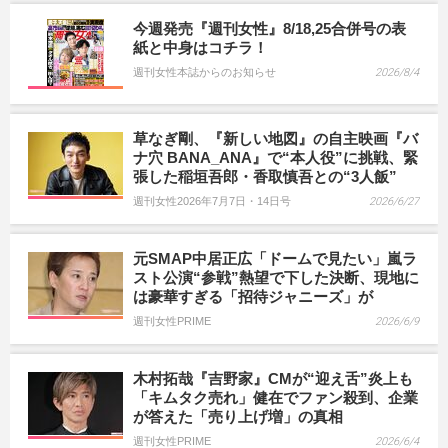
今週発売『週刊女性』8/18,25合併号の表
紙と中身はコチラ！
週刊女性本誌からのお知らせ
2026/8/4
草なぎ剛、『新しい地図』の自主映画『バ
ナ穴 BANA_ANA』で“本人役”に挑戦、緊
張した稲垣吾郎・香取慎吾との“3人飯”
週刊女性2026年7月7日・14日号
2026/6/27
元SMAP中居正広「ドームで見たい」嵐ラ
スト公演“参戦”熱望で下した決断、現地に
は豪華すぎる「招待ジャニーズ」が
週刊女性PRIME
2026/6/9
木村拓哉『吉野家』CMが“迎え舌”炎上も
「キムタク売れ」健在でファン殺到、企業
が答えた「売り上げ増」の真相
週刊女性PRIME
2026/6/4