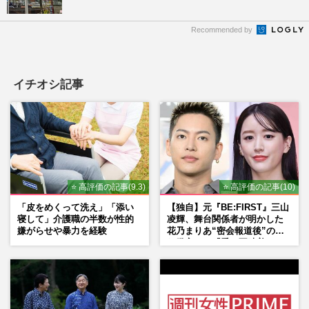
Recommended by
イチオシ記事
⭐ 高評価の記事(9.3)
⭐ 高評価の記事(10)
「皮をめくって洗え」「添い
【独自】元『BE:FIRST』三山
寝して」介護職の半数が性的
凌輝、舞台関係者が明かした
嫌がらせや暴力を経験
花乃まりあ“密会報道後”の呆
れ発言と、『愛の不時着』の
劇場が答えた共演舞台の行方