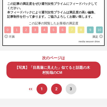
この記事の満足度をぜひ週刊女性プライムにフィードバックして
ください。
本フィードバックにより週刊女性プライムは満足度の高い編集、
記事制作を行って参ります。ご協力よろしくお願い致します。
この記事の閲覧したお客様の満足度
0
1
2
3
4
5
6
7
8
9
10
🙁
🙂
不満
満足
media weaver drive
次のページは
【写真】「目黒蓮に見えた」似てると話題の木
村拓哉のCM
1
2
3