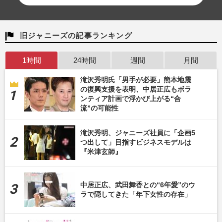
旧ジャニーズの記事ランキング
1時間
24時間
週間
月間
滝沢秀明氏「男手が必要」熊本地震
の復興支援を表明、中居正広もボラ
ンティア計画で浮かび上がる“合
流”の可能性
滝沢秀明、ジャニーズ社員に「企画5
つ出して」目指すビジネスモデルは
『米津玄師』
中居正広、武田舞香との“6年愛”のウ
ラで隠してきた「年下女性の存在」