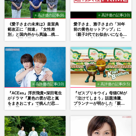
⭐ 高評価の記事(9)
⭐ 高評価の記事(10)
《愛子さまの未来は》皇室典
愛子さま、雅子さまの「30年
範改正に「拙速」「女性差
前の黄色セットアップ」に
別」と国内外から異論…残さ
〈親子2代でお似合いになる〉
れた「再改正」の道
の声、ご成婚時のドレスも手
がけた森英恵さんとの絆
⭐ 高評価の記事(10)
⭐ 高評価の記事(9.5)
『ACEes』浮所飛貴×深田竜生
『ゼスプリキウイ』母猫CMが
がドラマ『夏色の雲が恋と嵐
「泣けてしまう」話題沸騰、
をまきおこす』で挑んだ恋人
プランナーが明かした「親に
役、照れながら挑んだキュン
連絡したくなる」制作秘話
シーン秘話