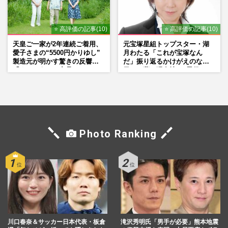
⭐ 高評価の記事(10)
⭐ 高評価の記事(10)
天皇ご一家が2年連続ご着用、
元宝塚星組トップスター・湖
愛子さまの“5500円かりゆし”
月わたる「これが宝塚なん
製造元が明かす驚きの反響
だ」振り返るかけがえのない
「まさかうちの商品とは…」
日々、夢の現在地と“男役”へ
の思い
Photo Ranking
川口春奈＆サッカー日本代表・板倉
滝沢秀明氏「男手が必要」熊本地震