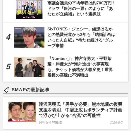
市議会議員の平均年収は約700万円！
ドラマ『銀河の一票』のように「あ
なたが立候補」という選択肢
SixTONES・ジェシー、綾瀬はるか
との熱愛報道から2年も「結婚計画は
いったん白紙」“待たせ続ける”グル
ープ事情
『Number_i』神宮寺勇太・平野紫
耀・岸優太が“海外進出”の夢実現
も、チケット価格が大幅変更！世界
規模の高騰に不満噴出
SMAPの最新記事
滝沢秀明氏「男手が必要」熊本地震の復興
支援を表明、中居正広もボランティア計画
で浮かび上がる“合流”の可能性
週刊女性PRIME
2026/8/7