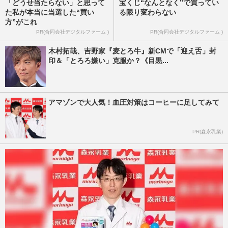
「どうせ当たらない」と思って
宝くじ“なんとなく”で買ってい
た私が本当に当選した“買い
る限り変わらない
方”がこれ
PR(合同会社デジタルファーム )
PR(合同会社デジタルファーム )
木村拓哉、吉野家『麦とろ牛』新CMで「迎え舌」封
印＆「とろろ嫌い」克服か？《目黒...
アマゾンで大人気！血圧対策はコーヒーに足してみて
PR(森永乳業)