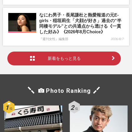
なにわ男子・長尾謙杜と熱愛報道の元E-
girls・稲垣莉生「犬顔が好き」過去の“半
同棲モデル”との共通点から透ける《一貫
した好み》《2026年8月Choice》
『週刊女性』編集部
2026/8/7
新着をもっと見る
Photo Ranking