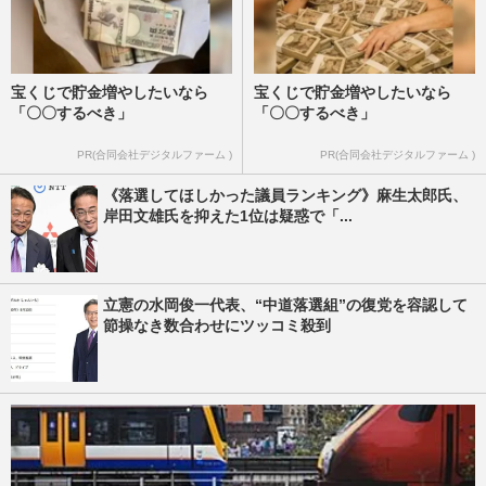
宝くじで貯金増やしたいなら
宝くじで貯金増やしたいなら
「〇〇するべき」
「〇〇するべき」
PR(合同会社デジタルファーム )
PR(合同会社デジタルファーム )
《落選してほしかった議員ランキング》麻生太郎氏、
岸田文雄氏を抑えた1位は疑惑で「...
立憲の水岡俊一代表、“中道落選組”の復党を容認して
節操なき数合わせにツッコミ殺到