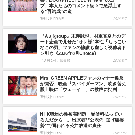
ブ、本人たちのコメント続々で急浮上す
る“再結成”の道
週刊女性PRIME
2026/8/7
『Aぇ!group』末澤誠也、村重杏奈とのデ
ート企画で見せた“オレ様”本性「ちっこい
なこの男」ファンの擁護も虚しく視聴者ド
ン引き《2026年8月Choice》
『週刊女性』編集部
2026/8/7
Mrs. GREEN APPLEファンのマナー違反
が賛否、映画『スパイダーマン』吹き替え
版上映に「ウェーイ！」の歓声に批判
週刊女性PRIME
2026/8/7
NHK職員の性被害問題「受信料払ってい
るんだから…」出演者非公表の“逃げ腰姿
勢”で問われる公共放送の責任
週刊女性PRIME
2026/8/7