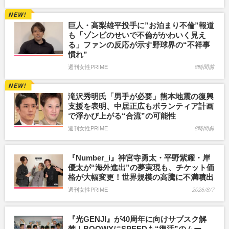
巨人・高梨雄平投手に”お泊まり不倫”報道
も「ゾンビのせいで不倫がかわいく見え
る」ファンの反応が示す野球界の“不祥事
慣れ”
週刊女性PRIME
8時間前
滝沢秀明氏「男手が必要」熊本地震の復興
支援を表明、中居正広もボランティア計画
で浮かび上がる“合流”の可能性
週刊女性PRIME
8時間前
『Number_i』神宮寺勇太・平野紫耀・岸
優太が“海外進出”の夢実現も、チケット価
格が大幅変更！世界規模の高騰に不満噴出
週刊女性PRIME
2026/8/7
『光GENJI』が40周年に向けサブスク解
禁！BOOWYにSPEEDも“復活”のムー