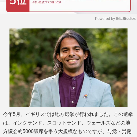
Powered by 
GliaStudios
M
u
t
e
今年5月、イギリスでは地方選挙が行われました。この選挙
は、イングランド、スコットランド、ウェールズなどの地
方議会約5000議席を争う大規模なものですが、与党・労働