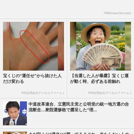
PR(KeeperSecurity)
宝くじの“運任せ”から抜けた人
【当選した人が暴露】宝くじ運
だけ変わる
が動く時、必ずある前触れ
PR(合同会社デジタルファーム )
PR(合同会社デジタルファーム )
中道改革連合、立憲民主党と公明党の統一地方選の合
流断念…衆院選惨敗で露呈した“理...