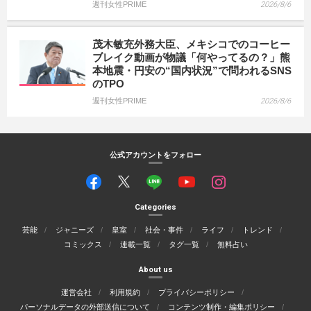
週刊女性PRIME
2026/8/6
茂木敏充外務大臣、メキシコでのコーヒー
ブレイク動画が物議「何やってるの？」熊
本地震・円安の“国内状況”で問われるSNS
のTPO
週刊女性PRIME
2026/8/6
公式アカウントをフォロー
Categories
芸能
ジャニーズ
皇室
社会・事件
ライフ
トレンド
コミックス
連載一覧
タグ一覧
無料占い
About us
運営会社
利用規約
プライバシーポリシー
パーソナルデータの外部送信について
コンテンツ制作・編集ポリシー