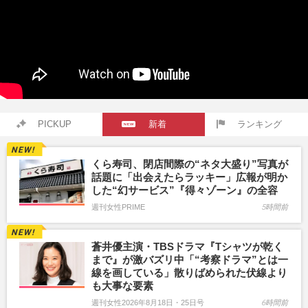
PICKUP
新着
ランキング
くら寿司、閉店間際の“ネタ大盛り”写真が
話題に「出会えたらラッキー」広報が明か
した“幻サービス”『得々ゾーン』の全容
週刊女性PRIME
5時間前
蒼井優主演・TBSドラマ『Tシャツが乾く
まで』が激バズリ中「“考察ドラマ”とは一
線を画している」散りばめられた伏線より
も大事な要素
週刊女性2026年8月18日・25日号
6時間前