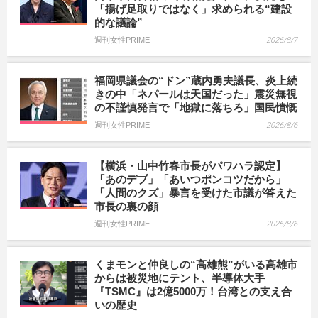
「揚げ足取りではなく」求められる“建設
的な議論”
週刊女性PRIME
2026/8/7
福岡県議会の“ドン”蔵内勇夫議長、炎上続
きの中「ネパールは天国だった」震災無視
の不謹慎発言で「地獄に落ちろ」国民憤慨
週刊女性PRIME
2026/8/6
【横浜・山中竹春市長がパワハラ認定】
「あのデブ」「あいつポンコツだから」
「人間のクズ」暴言を受けた市議が答えた
市長の裏の顔
週刊女性PRIME
2026/8/6
くまモンと仲良しの“高雄熊”がいる高雄市
からは被災地にテント、半導体大手
『TSMC』は2億5000万！台湾との支え合
いの歴史