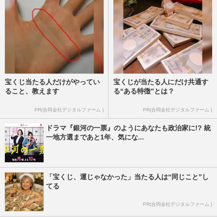
宝くじ当たる人だけがやってい
宝くじが当たる人にだけ共通す
ること、教えます
る“ある特徴”とは？
PR(合同会社デジタルファーム )
PR(合同会社デジタルファーム )
ドラマ『銀河の一票』のようにあなたも政治家に!? 統
一地方選まであと1年、気にな...
「宝くじ、運じゃなかった」当たる人は“同じこと”し
てる
PR(合同会社デジタルファーム )