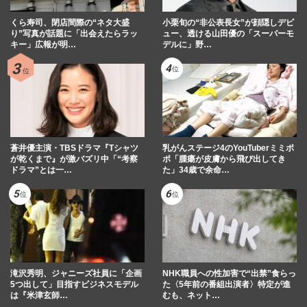
くら寿司、閉店間際の“ネタ大盛
小栗旬の“非公表長女”が顔隠しデビ
り”写真が話題に「出会えたらラッ
ュー、透ける山田優の「スーパーモ
キー」広報が明…
デルに」野…
蒼井優主演・TBSドラマ『Tシャツ
乳がんステージ4のYouTuberミミポ
が乾くまで』が激バズリ中「“考察
ポ「腫瘍が皮膚から飛び出してき
ドラマ”とは一…
た」34歳で余命…
滝沢秀明、ジャニーズ社員に「企画
NHK職員への性加害で“出禁”食らっ
5つ出して」目指すビジネスモデル
た〈5年前の番組出演者〉特定が進
は『米津玄師…
むも、ネット…