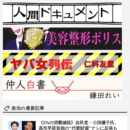
政治の最新記事
《1%の消費減税》自民党・小渕優子氏、
高市早苗首相の“代替財源”ナシに反発も