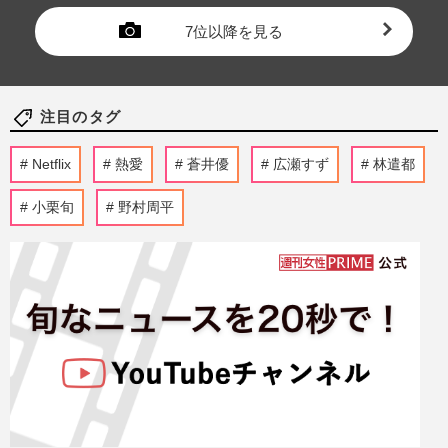
7位以降を見る
注目のタグ
Netflix
熱愛
蒼井優
広瀬すず
林遣都
小栗旬
野村周平