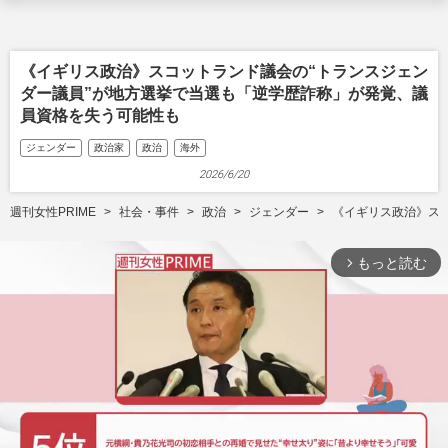
《イギリス政治》スコットランド議会の“トランスジェン
ダー議員”が地方選挙で当選も「逆学歴詐称」が発覚、議
員資格を失う可能性も
ジェンダー
政治家
政治
海外
2026/6/20
週刊女性PRIME
社会・事件
政治
ジェンダー
《イギリス政治》ス
もっと読む
arrow_forward_ios