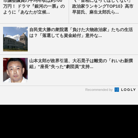
市議会議員の平均年収は約700
《「首相になってほしくない」
万円！ ドラマ『銀河の一票』の
政治家ランキングTOP10》高市
ように「あなたが立候...
早苗氏、麻生太郎氏ら...
自民党大勝の衆院選「負けた大物政治家」たちの生活
は？「落選しても資金給付」意外な...
山本太郎が政界引退、大石晃子は離党の「れいわ新撰
組」“座長”失った“劇団員”支持...
Recommended by