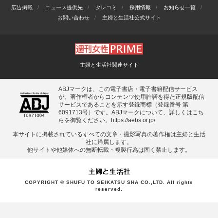
広告掲載
ニュース提供先
タレコミ
採用情報
お知らせ一覧
お問い合わせ
主婦と生活社公式サイト
主婦と生活社関連サイト
ABJマークは、この電子書店・電子書籍配信サービス
が、著作権者からコンテンツ使用許諾を得た正規版配信
サービスであることを示す登録商標（登録番号 第
6091713号）です。ABJマークについて、詳しくはこち
らを御覧ください。
https://aebs.or.jp/
本サイトに掲載されているすべての⽂章・撮影写真の著作権は主婦と⽣活
社に帰属します。
他サイトや他媒体への無断転載・複製⾏為は固く禁⽌します。
COPYRIGHT © SHUFU TO SEIKATSU SHA CO.,LTD. All rights
reserved.