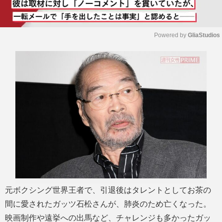
Powered by 
GliaStudios
M
u
t
e
元ボクシング世界王者で、引退後はタレントとしてお茶の
間に愛されたガッツ石松さんが、肺炎のため亡くなった。
映画制作や遠挙への出馬など、チャレンジも多かったガッ