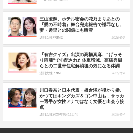
三山凌輝、ホテル密会の花乃まりあとの
『愛の不時着』舞台完走報告で謝罪なし、
妻・趣里との関係にも暗雲
週刊女性PRIME
2026/8/5
『有吉クイズ』出演の高橋真麻、“げっそ
り両腕”で心配された体重増減、高橋秀樹
らとの二世帯住宅解消後の気になる体調
週刊女性PRIME
2026/8/4
川口春奈と日本代表・板倉滉が授かり婚、
かつてはキングカズ＆ゴン中山も…サッカ
ー選手が女性アナではなく女優と出会う接
点
週刊女性2026年8月11日号
2026/8/4