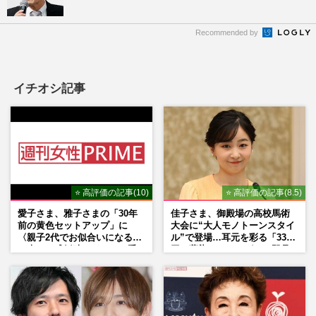
Recommended by
イチオシ記事
⭐ 高評価の記事(10)
⭐ 高評価の記事(8.5)
愛子さま、雅子さまの「30年
佳子さま、御殿場の高校馬術
前の黄色セットアップ」に
大会に“大人モノトーンスタイ
〈親子2代でお似合いになる〉
ル”で登場…耳元を彩る「3300
の声、ご成婚時のドレスも手
円の藍染イヤリング」は即品
がけた森英恵さんとの絆
薄に