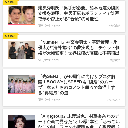
滝沢秀明氏「男手が必要」熊本地震の復興
支援を表明、中居正広もボランティア計画
で浮かび上がる“合流”の可能性
週刊女性PRIME
8時間前
『Number_i』神宮寺勇太・平野紫耀・岸
優太が“海外進出”の夢実現も、チケット価
格が大幅変更！世界規模の高騰に不満噴出
週刊女性PRIME
8時間前
『光GENJI』が40周年に向けサブスク解
禁！BOOWYにSPEEDも“復活”のムー
ブ、本人たちのコメント続々で急浮上す
る“再結成”の道
週刊女性PRIME
2026/8/7
『Aぇ!group』末澤誠也、村重杏奈とのデ
ート企画で見せた“オレ様”本性「ちっこい
なこの男」ファンの擁護も虚しく視聴者ド