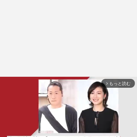
もっと読む
arrow_forward_ios