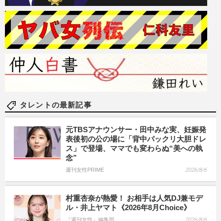
タレントの最新記事
元TBSアナウンサー・田中みな実、妊娠発
表後初の公の場に「背中パックリ大胆ドレ
ス」で登場、ママでも変わらぬ“美への執
念”
週刊女性PRIME
2026/8/6
村重杏奈が熱愛！ お相手は人気DJ兼モデ
ル・井上ヤマト《2026年8月Choice》
『週刊女性』編集部
2026/8/6