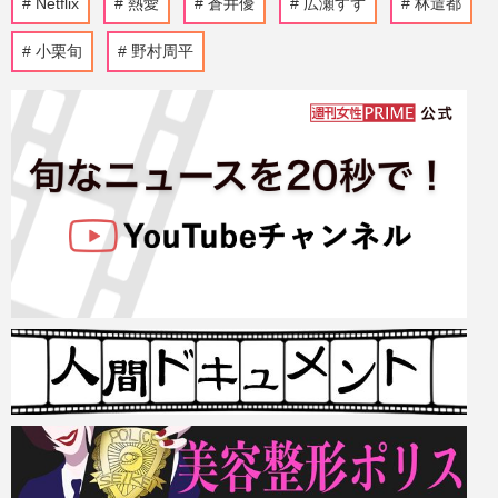
Netflix
熱愛
蒼井優
広瀬すず
林遣都
小栗旬
野村周平