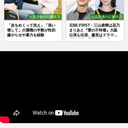
⭐ 高評価の記事(9.3)
⭐ 高評価の記事(8.7)
「皮をめくって洗え」「添い
元BE:FIRST・三山凌輝は花乃
寝して」介護職の半数が性的
まりあと『愛の不時着』大阪
嫌がらせや暴力を経験
公演も出演、趣里はドラマ
『大空港』番宣行脚に「メン
タル強すぎ」の実情