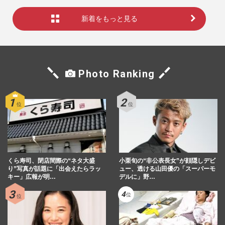
新着をもっと見る
Photo Ranking
くら寿司、閉店間際の“ネタ大盛
小栗旬の“非公表長女”が顔隠しデビ
り”写真が話題に「出会えたらラッ
ュー、透ける山田優の「スーパーモ
キー」広報が明…
デルに」野…