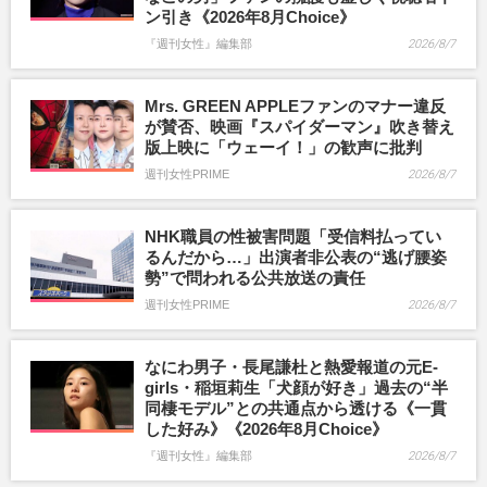
ン引き《2026年8月Choice》
『週刊女性』編集部
2026/8/7
Mrs. GREEN APPLEファンのマナー違反
が賛否、映画『スパイダーマン』吹き替え
版上映に「ウェーイ！」の歓声に批判
週刊女性PRIME
2026/8/7
NHK職員の性被害問題「受信料払ってい
るんだから…」出演者非公表の“逃げ腰姿
勢”で問われる公共放送の責任
週刊女性PRIME
2026/8/7
なにわ男子・長尾謙杜と熱愛報道の元E-
girls・稲垣莉生「犬顔が好き」過去の“半
同棲モデル”との共通点から透ける《一貫
した好み》《2026年8月Choice》
『週刊女性』編集部
2026/8/7