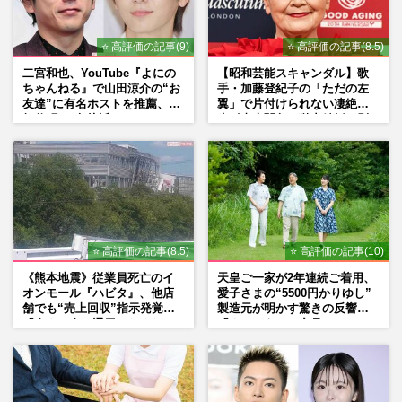
⭐ 高評価の記事(9)
⭐ 高評価の記事(8.5)
二宮和也、YouTube『よにの
【昭和芸能スキャンダル】歌
ちゃんねる』で山田涼介の“お
手・加藤登紀子の「ただの左
友達”に有名ホストを推薦、歌
翼」で片付けられない凄絶半
舞伎町に“急接近”でファン
生《東大闘争、獄中結婚、別
「関わらないで！」
荘で内ゲバ事件》
⭐ 高評価の記事(8.5)
⭐ 高評価の記事(10)
《熊本地震》従業員死亡のイ
天皇ご一家が2年連続ご着用、
オンモール『ハビタ』、他店
愛子さまの“5500円かりゆし”
舗でも“売上回収”指示発覚で
製造元が明かす驚きの反響
「命より金」通用しなくなっ
「まさかうちの商品とは…」
た言い訳