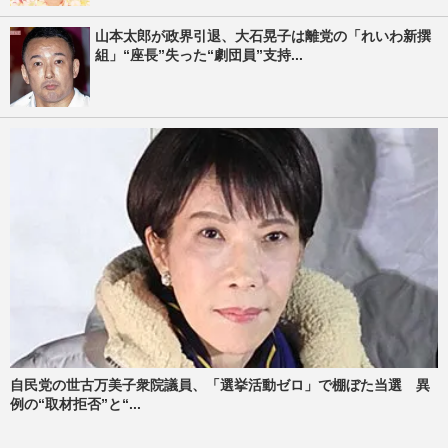
山本太郎が政界引退、大石晃子は離党の「れいわ新撰
組」“座長”失った“劇団員”支持...
自民党の世古万美子衆院議員、「選挙活動ゼロ」で棚ぼた当選 異
例の“取材拒否”と“...