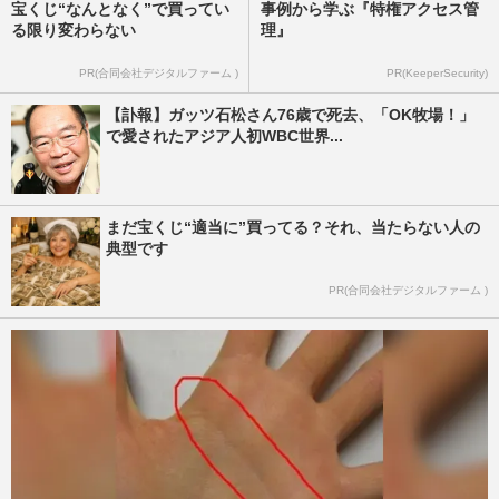
宝くじ“なんとなく”で買ってい
事例から学ぶ『特権アクセス管
る限り変わらない
理』
PR(合同会社デジタルファーム )
PR(KeeperSecurity)
【訃報】ガッツ石松さん76歳で死去、「OK牧場！」
で愛されたアジア人初WBC世界...
まだ宝くじ“適当に”買ってる？それ、当たらない人の
典型です
PR(合同会社デジタルファーム )