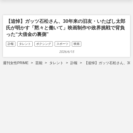
【追悼】ガッツ石松さん、30年来の旧友・いたばし太郎
氏が明かす「黙々と働いて」映画制作や政界挑戦で背負
った“大借金の裏側”
訃報
タレント
ボクシング
スポーツ
映画
2026/6/15
週刊女性PRIME
芸能
タレント
訃報
【追悼】ガッツ石松さん、30