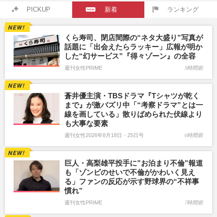
PICKUP
新着
ランキング
くら寿司、閉店間際の“ネタ大盛り”写真が
話題に「出会えたらラッキー」広報が明か
した“幻サービス”『得々ゾーン』の全容
週刊女性PRIME
5時間前
蒼井優主演・TBSドラマ『Tシャツが乾く
まで』が激バズリ中「“考察ドラマ”とは一
線を画している」散りばめられた伏線より
も大事な要素
週刊女性2026年8月18日・25日号
6時間前
巨人・高梨雄平投手に”お泊まり不倫”報道
も「ゾンビのせいで不倫がかわいく見え
る」ファンの反応が示す野球界の“不祥事
慣れ”
週刊女性PRIME
7時間前