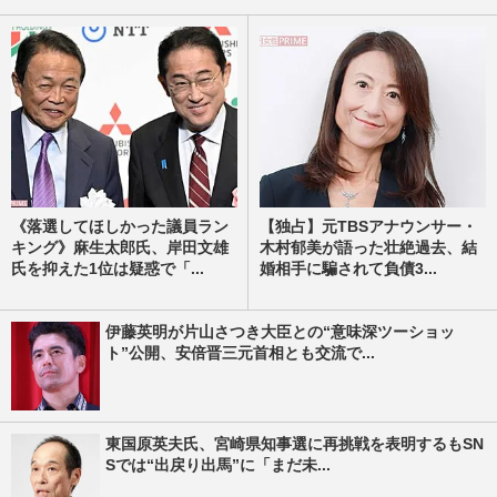
《落選してほしかった議員ラン
【独占】元TBSアナウンサー・
キング》麻生太郎氏、岸田文雄
木村郁美が語った壮絶過去、結
氏を抑えた1位は疑惑で「...
婚相手に騙されて負債3...
伊藤英明が片山さつき大臣との“意味深ツーショッ
ト”公開、安倍晋三元首相とも交流で...
東国原英夫氏、宮崎県知事選に再挑戦を表明するもSN
Sでは“出戻り出馬”に「まだ未...