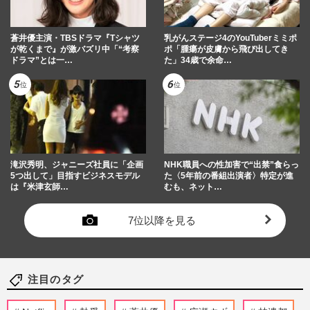
蒼井優主演・TBSドラマ『Tシャツ
乳がんステージ4のYouTuberミミポ
が乾くまで』が激バズリ中「“考察
ポ「腫瘍が皮膚から飛び出してき
ドラマ”とは一…
た」34歳で余命…
滝沢秀明、ジャニーズ社員に「企画
NHK職員への性加害で“出禁”食らっ
5つ出して」目指すビジネスモデル
た〈5年前の番組出演者〉特定が進
は『米津玄師…
むも、ネット…
7位以降を見る
注目のタグ