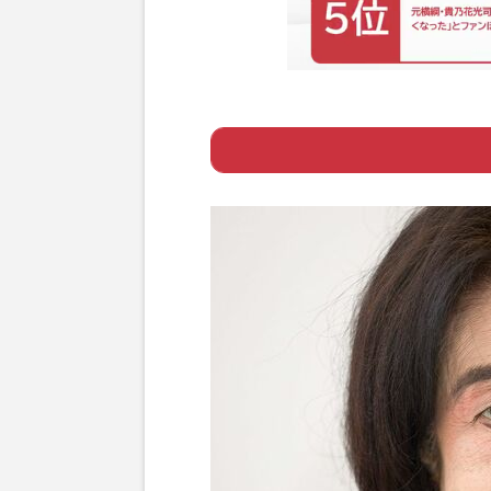
Page 1
ー 長男が孤独死