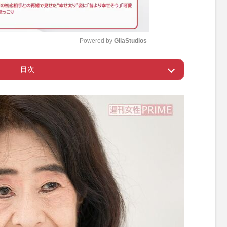
Powered by 
GliaStudios
目次
M
u
、長女も薬物逮捕
t
e