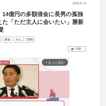
2026/6/16
、14億円の多額借金に長男の孤独
えた「ただ主人に会いたい」勝新
愛
借金
がん
闘病
印刷
もっと読む
arrow_forward_ios