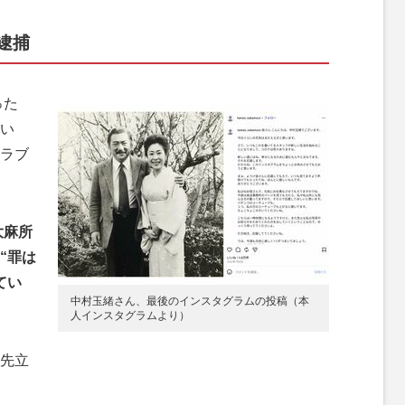
逮捕
った
い
ラブ
大麻所
“罪は
てい
中村玉緒さん、最後のインスタグラムの投稿（本
人インスタグラムより）
先立