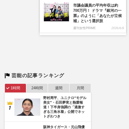
芸能の記事ランキング
1時間
24時間
週間
月間
野村周平、ユニクロ“モデル
美女”・石田夢実と熱愛報
道！下半身強調の「過激す
ぎる三角水着」公開でネッ
トざわつき
阪神タイガース・元山飛優