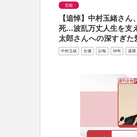
芸能
【追悼】中村玉緒さん
死…波乱万丈人生を支
太郎さんへの深すぎた
中村玉緒
女優
訃報
NHK
逮捕