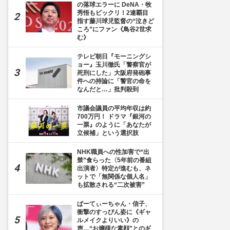
の落球エラーに DeNA・牧
秀悟もビックリ！2連覇目
指す藤川球児監督の“泣きど
ころ”にファン《鳥谷2世求
む》
テレビ朝日『モーニングシ
ョー』玉川徹氏「警察官が
死刑にした」大阪府発砲事
件への持論に「警官の命を
なんだと…」批判殺到
市議会議員の平均年収は約
700万円！ ドラマ『銀河の
一票』のように「あなたが
立候補」という選択肢
NHK職員への性加害で“出
禁”食らった〈5年前の番組
出演者〉特定が進むも、ネ
ットで「無関係な個人名」
も拡散される“二次被害”
ぱーてぃーちゃん・信子、
衝撃のすっぴん姿に《ギャ
ルメイクよりいい》の
声…“お嬢様な素顔”とのギ