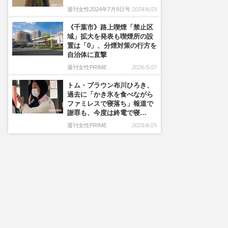
週刊女性2024年7月9日号
2024/6/25
《千葉市》路上喫煙「禁止区
域」拡大を発表も喫煙所の設
置は「0」、分煙対策の行方を
自治体に直撃
週刊女性PRIME
2026/5/27
トム・ブラウン布川ひろき、
過去に「かき氷を食べながら
ファミレスで寝落ち」報道で
謝罪も、今度は終電で寝…
週刊女性PRIME
2023/6/29