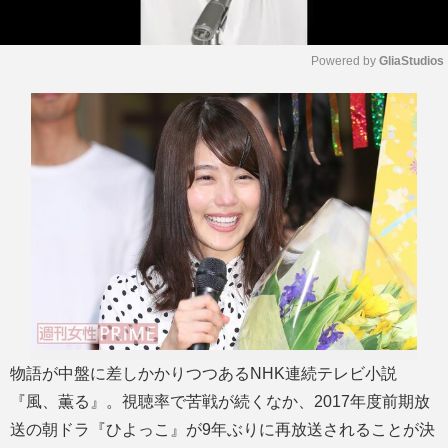
Powered by 
GliaStudios
M
u
t
e
物語が中盤に差しかかりつつあるNHK連続テレビ小説
『風、薫る』。視聴率で苦戦が続くなか、2017年度前期放
送の朝ドラ『ひよっこ』が9年ぶりに再放送されることが決