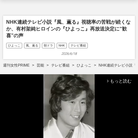
NHK連続テレビ小説『風、薫る』視聴率の苦戦が続くな
か、有村架純ヒロインの『ひよっこ』再放送決定に“歓
喜”の声
ひよっこ
風、薫る
朝ドラ
NHK
テレビ番組
2026/6/18
週刊女性PRIME
芸能
テレビ番組
ひよっこ
NHK連続テレビ小説『
もっと読む
arrow_forward_ios