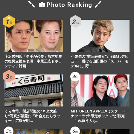
Photo Ranking
滝沢秀明氏「男手が必要」熊本地震
小栗旬の“非公表長女”が顔隠しデビ
の復興支援を表明、中居正広もボラ
ュー、透ける山田優の「スーパーモ
ンティア計画…
デルに」野…
くら寿司、閉店間際の“ネタ大盛
Mrs. GREEN APPLE×ミスタードー
り”写真が話題に「出会えたらラッ
ナツコラボ“限定ボックス”が転売
キー」広報が明…
「これ買う人も…