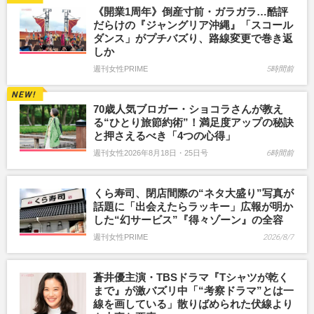
《開業1周年》倒産寸前・ガラガラ…酷評
だらけの『ジャングリア沖縄』「スコール
ダンス」がプチバズり、路線変更で巻き返
しか
週刊女性PRIME
5時間前
70歳人気ブロガー・ショコラさんが教え
る“ひとり旅節約術”！満足度アップの秘訣
と押さえるべき「4つの心得」
週刊女性2026年8月18日・25日号
6時間前
くら寿司、閉店間際の“ネタ大盛り”写真が
話題に「出会えたらラッキー」広報が明か
した“幻サービス”『得々ゾーン』の全容
週刊女性PRIME
2026/8/7
蒼井優主演・TBSドラマ『Tシャツが乾く
まで』が激バズリ中「“考察ドラマ”とは一
線を画している」散りばめられた伏線より