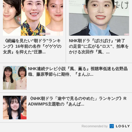
《続編を見たい“朝ドラ”ランキ
NHK朝ドラ『ばけばけ』“終了
ング》16年前の名作『ゲゲゲの
の足音”に広がる“ロス”、拍車を
女房』を抑えた“圧勝...
かける次回作『風、...
NHK連続テレビ小説『風、薫る』視聴率低迷も佐野晶
哉、藤原季節らに期待、『まんぷ...
《NHK朝ドラ「途中で見るのやめた」ランキング》R
ADWIMPS主題歌の『あんぱ...
Recommended by