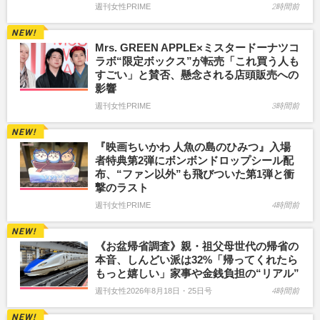
週刊女性PRIME
2時間前
Mrs. GREEN APPLE×ミスタードーナツコ
ラボ“限定ボックス”が転売「これ買う人も
すごい」と賛否、懸念される店頭販売への
影響
週刊女性PRIME
3時間前
『映画ちいかわ 人魚の島のひみつ』入場
者特典第2弾にボンボンドロップシール配
布、“ファン以外”も飛びついた第1弾と衝
撃のラスト
週刊女性PRIME
4時間前
《お盆帰省調査》親・祖父母世代の帰省の
本音、しんどい派は32%「帰ってくれたら
もっと嬉しい」家事や金銭負担の“リアル”
週刊女性2026年8月18日・25日号
4時間前