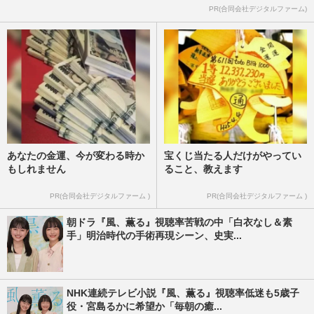
PR(合同会社デジタルファーム)
あなたの金運、今が変わる時か
宝くじ当たる人だけがやってい
もしれません
ること、教えます
PR(合同会社デジタルファーム )
PR(合同会社デジタルファーム )
朝ドラ『風、薫る』視聴率苦戦の中「白衣なし＆素
手」明治時代の手術再現シーン、史実...
NHK連続テレビ小説『風、薫る』視聴率低迷も5歳子
役・宮島るかに希望か「毎朝の癒...