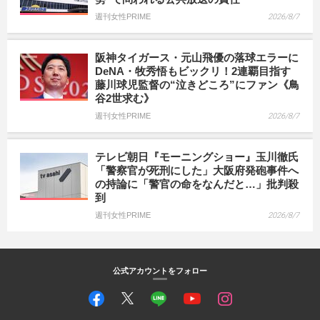
週刊女性PRIME
2026/8/7
阪神タイガース・元山飛優の落球エラーに
DeNA・牧秀悟もビックリ！2連覇目指す
藤川球児監督の“泣きどころ”にファン《鳥
谷2世求む》
週刊女性PRIME
2026/8/7
テレビ朝日『モーニングショー』玉川徹氏
「警察官が死刑にした」大阪府発砲事件へ
の持論に「警官の命をなんだと…」批判殺
到
週刊女性PRIME
2026/8/7
公式アカウントをフォロー