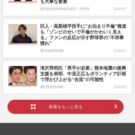
も大事な要素
週刊女性2026年8月18日・25日号
2026/8/7
巨人・高梨雄平投手に”お泊まり不倫”報道
も「ゾンビのせいで不倫がかわいく見え
る」ファンの反応が示す野球界の“不祥事
慣れ”
週刊女性PRIME
2026/8/7
滝沢秀明氏「男手が必要」熊本地震の復興
支援を表明、中居正広もボランティア計画
で浮かび上がる“合流”の可能性
週刊女性PRIME
2026/8/7
新着をもっと見る