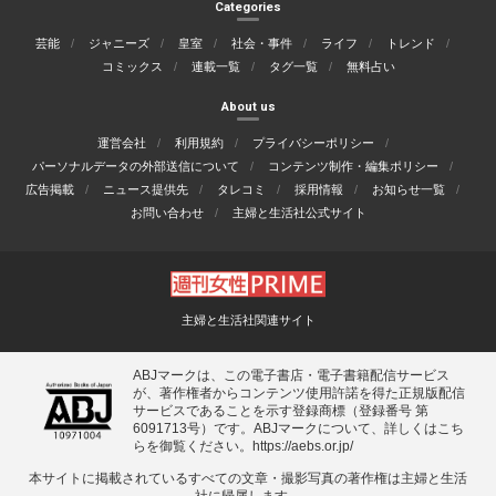
Categories
芸能
ジャニーズ
皇室
社会・事件
ライフ
トレンド
コミックス
連載一覧
タグ一覧
無料占い
About us
運営会社
利用規約
プライバシーポリシー
パーソナルデータの外部送信について
コンテンツ制作・編集ポリシー
広告掲載
ニュース提供先
タレコミ
採用情報
お知らせ一覧
お問い合わせ
主婦と生活社公式サイト
主婦と生活社関連サイト
ABJマークは、この電子書店・電子書籍配信サービス
が、著作権者からコンテンツ使用許諾を得た正規版配信
サービスであることを示す登録商標（登録番号 第
6091713号）です。ABJマークについて、詳しくはこち
らを御覧ください。
https://aebs.or.jp/
本サイトに掲載されているすべての⽂章・撮影写真の著作権は主婦と⽣活
社に帰属します。