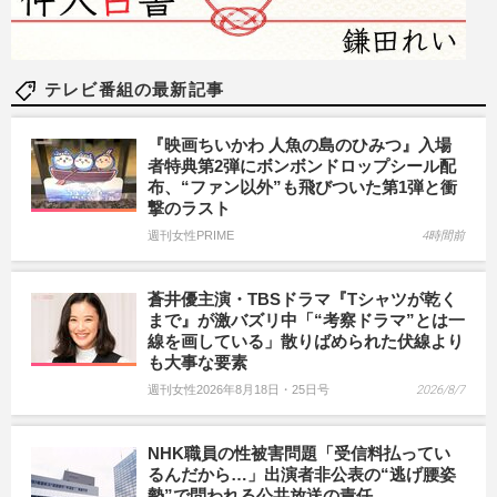
テレビ番組の最新記事
『映画ちいかわ 人魚の島のひみつ』入場
者特典第2弾にボンボンドロップシール配
布、“ファン以外”も飛びついた第1弾と衝
撃のラスト
週刊女性PRIME
4時間前
蒼井優主演・TBSドラマ『Tシャツが乾く
まで』が激バズリ中「“考察ドラマ”とは一
線を画している」散りばめられた伏線より
も大事な要素
週刊女性2026年8月18日・25日号
2026/8/7
NHK職員の性被害問題「受信料払ってい
るんだから…」出演者非公表の“逃げ腰姿
勢”で問われる公共放送の責任