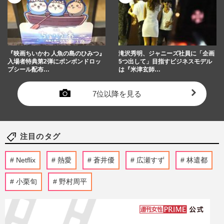
『映画ちいかわ 人魚の島のひみつ』
滝沢秀明、ジャニーズ社員に「企画
入場者特典第2弾にボンボンドロッ
5つ出して」目指すビジネスモデル
プシール配布…
は『米津玄師…
7位以降を見る
注目のタグ
Netflix
熱愛
蒼井優
広瀬すず
林遣都
小栗旬
野村周平