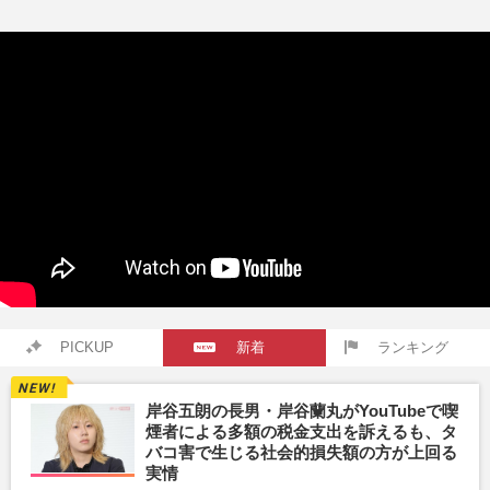
PICKUP
新着
ランキング
岸谷五朗の長男・岸谷蘭丸がYouTubeで喫
煙者による多額の税金支出を訴えるも、タ
バコ害で生じる社会的損失額の方が上回る
実情