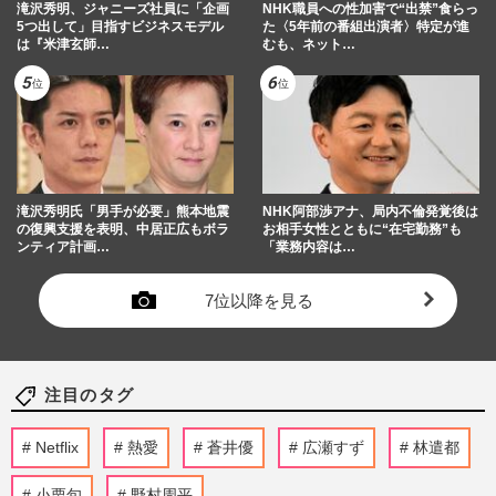
滝沢秀明、ジャニーズ社員に「企画
NHK職員への性加害で“出禁”食らっ
5つ出して」目指すビジネスモデル
た〈5年前の番組出演者〉特定が進
は『米津玄師…
むも、ネット…
滝沢秀明氏「男手が必要」熊本地震
NHK阿部渉アナ、局内不倫発覚後は
の復興支援を表明、中居正広もボラ
お相手女性とともに“在宅勤務”も
ンティア計画…
「業務内容は…
7位以降を見る
注目のタグ
Netflix
熱愛
蒼井優
広瀬すず
林遣都
小栗旬
野村周平