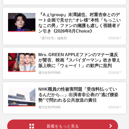
『Aぇ!group』末澤誠也、村重杏奈とのデ
ート企画で見せた“オレ様”本性「ちっこい
なこの男」ファンの擁護も虚しく視聴者ド
ン引き《2026年8月Choice》
『週刊女性』編集部
2026/8/7
Mrs. GREEN APPLEファンのマナー違反
が賛否、映画『スパイダーマン』吹き替え
版上映に「ウェーイ！」の歓声に批判
週刊女性PRIME
2026/8/7
NHK職員の性被害問題「受信料払ってい
るんだから…」出演者非公表の“逃げ腰姿
勢”で問われる公共放送の責任
週刊女性PRIME
2026/8/7
新着をもっと見る