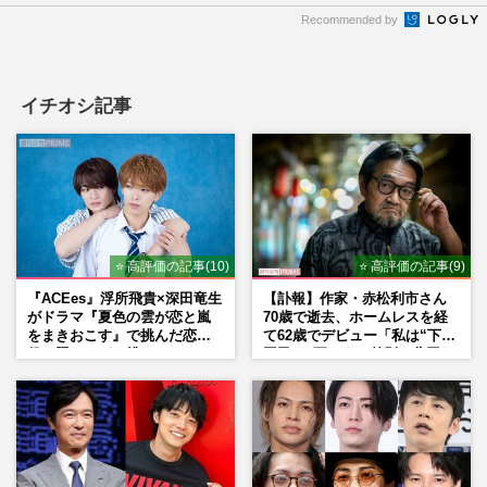
Recommended by
イチオシ記事
⭐ 高評価の記事(10)
⭐ 高評価の記事(9)
『ACEes』浮所飛貴×深田竜生
【訃報】作家・赤松利市さん
がドラマ『夏色の雲が恋と嵐
70歳で逝去、ホームレスを経
をまきおこす』で挑んだ恋人
て62歳でデビュー「私は“下級
役、照れながら挑んだキュン
国民”。死ぬまで差別と貧困を
シーン秘話
書き続けます」壮絶人生