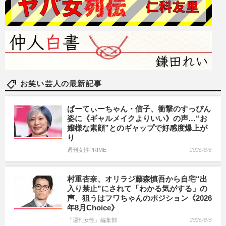
お笑い芸人の最新記事
ぱーてぃーちゃん・信子、衝撃のすっぴん
姿に《ギャルメイクよりいい》の声…“お
嬢様な素顔”とのギャップで好感度爆上が
り
週刊女性PRIME
2026/8/6
村重杏奈、オリラジ藤森慎吾から自宅“出
入り禁止”にされて「わかる気がする」の
声、狙うはフワちゃんのポジション《2026
年8月Choice》
『週刊女性』編集部
2026/8/5