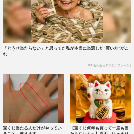
「どうせ当たらない」と思ってた私が本当に当選した“買い方”がこ
れ
PR(合同会社デジタルファーム )
宝くじ当たる人だけがやってい
【宝くじ何年も買って一度も当
ること、教えます
たらない人へ】原因、はっきり