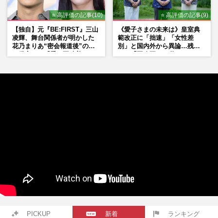
⭐ 高評価の記事(10)
⭐ 高評価の記事(9)
【独自】元『BE:FIRST』三山
《愛子さまの未来は》皇室典
凌輝、舞台関係者が明かした
範改正に「拙速」「女性差
花乃まりあ“密会報道後”の呆
別」と国内外から異論…残さ
れ発言と、『愛の不時着』の
れた「再改正」の道
劇場が答えた共演舞台の行方
PICKUP
新着
ランキング