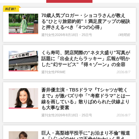
70歳人気ブロガー・ショコラさんが教え
る“ひとり旅節約術”！満足度アップの秘訣
と押さえるべき「4つの心得」
週刊女性2026年8月18日・25日号
0時間前
くら寿司、閉店間際の“ネタ大盛り”写真が
話題に「出会えたらラッキー」広報が明か
した“幻サービス”『得々ゾーン』の全容
週刊女性PRIME
2026/8/7
蒼井優主演・TBSドラマ『Tシャツが乾く
まで』が激バズリ中「“考察ドラマ”とは一
線を画している」散りばめられた伏線より
も大事な要素
週刊女性2026年8月18日・25日号
2026/8/7
巨人・高梨雄平投手に”お泊まり不倫”報道
も「ゾンビのせいで不倫がかわいく見え