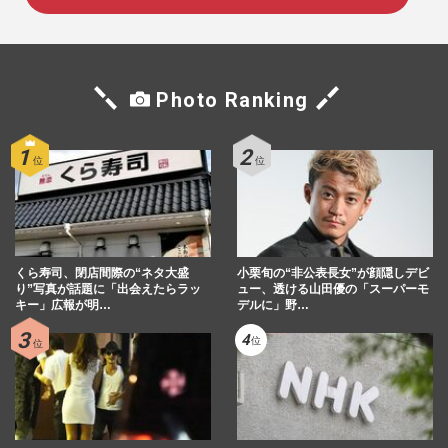
Photo Ranking
くら寿司、閉店間際の“ネタ大盛
小栗旬の“非公表長女”が顔隠しデビ
り”写真が話題に「出会えたらラッ
ュー、透ける山田優の「スーパーモ
キー」広報が明…
デルに」野…