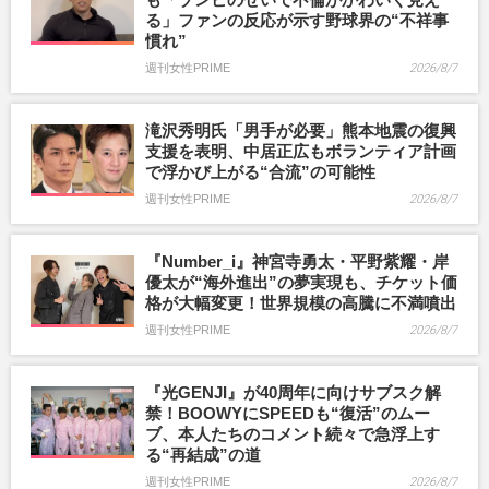
る」ファンの反応が示す野球界の“不祥事
慣れ”
週刊女性PRIME
2026/8/7
滝沢秀明氏「男手が必要」熊本地震の復興
支援を表明、中居正広もボランティア計画
で浮かび上がる“合流”の可能性
週刊女性PRIME
2026/8/7
『Number_i』神宮寺勇太・平野紫耀・岸
優太が“海外進出”の夢実現も、チケット価
格が大幅変更！世界規模の高騰に不満噴出
週刊女性PRIME
2026/8/7
『光GENJI』が40周年に向けサブスク解
禁！BOOWYにSPEEDも“復活”のムー
ブ、本人たちのコメント続々で急浮上す
る“再結成”の道
週刊女性PRIME
2026/8/7