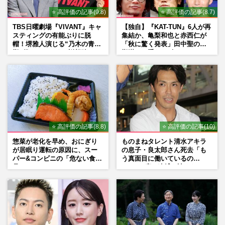
⭐ 高評価の記事(9.8)
⭐ 高評価の記事(8.7)
TBS日曜劇場『VIVANT』キャ
【独自】『KAT-TUN』6人が再
スティングの有能ぶりに脱
集結か、亀梨和也と赤西仁が
帽！堺雅人演じる“乃木の青年
「秋に驚く発表」田中聖の刑
期”役は、そっくり説根強い
期満了と重なる“匂わせ”では
Mr.Children桜井和寿のバンド
ない理由
マン長男・櫻井海音だった
⭐ 高評価の記事(8.8)
⭐ 高評価の記事(10)
惣菜が老化を早め、おにぎり
ものまねタレント清水アキラ
が居眠り運転の原因に、スー
の息子・良太郎さん死去「も
パー&コンビニの「危ない食
う真面目に働いているの
品」
で」、2度の逮捕も諦めなかっ
た芸能界“波乱に満ちた37年”