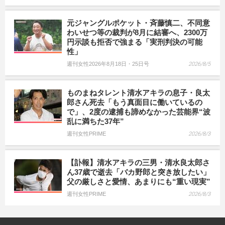
元ジャングルポケット・斉藤慎二、不同意
わいせつ等の裁判が8月に結審へ、2300万
円示談も拒否で強まる「実刑判決の可能
性」
週刊女性2026年8月18日・25日号
2026/8/5
ものまねタレント清水アキラの息子・良太
郎さん死去「もう真面目に働いているの
で」、2度の逮捕も諦めなかった芸能界“波
乱に満ちた37年”
週刊女性PRIME
2026/8/3
【訃報】清水アキラの三男・清水良太郎さ
ん37歳で逝去「バカ野郎と突き放したい」
父の厳しさと愛情、あまりにも“重い現実”
週刊女性PRIME
2026/8/3