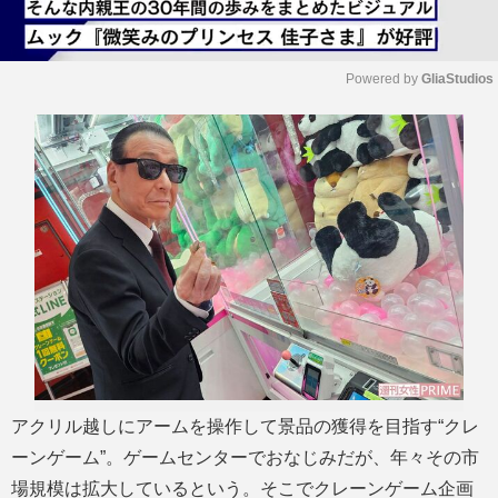
Powered by 
GliaStudios
M
u
t
e
アクリル越しにアームを操作して景品の獲得を目指す“クレ
ーンゲーム”。ゲームセンターでおなじみだが、年々その市
場規模は拡大しているという。そこでクレーンゲーム企画