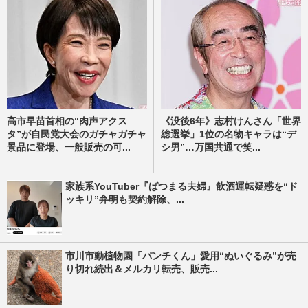
高市早苗首相の“肉声アクス
《没後6年》志村けんさん「世界
タ”が自民党大会のガチャガチャ
総選挙」1位の名物キャラは“デ
景品に登場、一般販売の可...
シ男”…万国共通で笑...
家族系YouTuber『ばつまる夫婦』飲酒運転疑惑を“ド
ッキリ”弁明も契約解除、...
市川市動植物園「パンチくん」愛用“ぬいぐるみ”が売
り切れ続出＆メルカリ転売、販売...