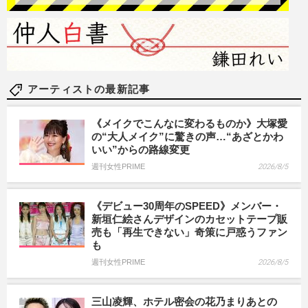
アーティストの最新記事
《メイクでこんなに変わるものか》大塚愛
の“大人メイク”に驚きの声…“あざとかわ
いい”からの路線変更
週刊女性PRIME
2026/8/5
《デビュー30周年のSPEED》メンバー・
新垣仁絵さんデザインのカセットテープ販
売も「再生できない」奇策に戸惑うファン
も
週刊女性PRIME
2026/8/5
三山凌輝、ホテル密会の花乃まりあとの