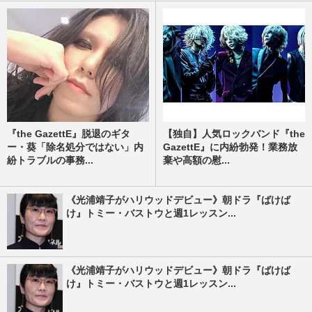
『the GazettE』脱退のギタ
【独自】人気ロックバンド『the
ー・葵「除名処分ではない」内
GazettE』に内紛勃発！業務放
紛トラブルの事務...
棄や高額の慰...
《光浦靖子がハリウッドデビュー》朝ドラ『ばけば
け』トミー・バストウと週1レッスン...
《光浦靖子がハリウッドデビュー》朝ドラ『ばけば
け』トミー・バストウと週1レッスン...