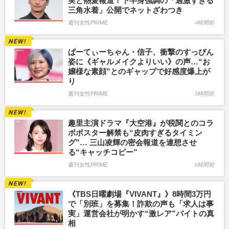
実と熱愛報道！下半身強調の「過激すぎる
三角水着」公開でネットざわつき
週刊女性PRIME
4時間前
ぱーてぃーちゃん・信子、衝撃のすっぴん
姿に《ギャルメイクよりいい》の声…“お
嬢様な素顔”とのギャップで好感度爆上が
り
週刊女性PRIME
5時間前
趣里主演ドラマ『大空港』が税関とのコラ
ボポスター解禁も“皮肉すぎるタイミン
グ”… 三山凌輝の密会報道を連想させ
る“キャッチコピー”
週刊女性PRIME
6時間前
《TBS日曜劇場『VIVANT』》8時間3万円
で「別班」を募集！詐欺の声も「求人は事
実」運営会社が明かす“激レア”バイトの真
相