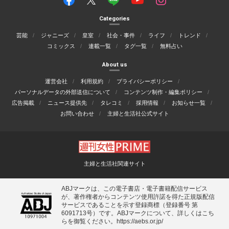
Categories
芸能
ジャニーズ
皇室
社会・事件
ライフ
トレンド
コミックス
連載一覧
タグ一覧
無料占い
About us
運営会社
利用規約
プライバシーポリシー
パーソナルデータの外部送信について
コンテンツ制作・編集ポリシー
広告掲載
ニュース提供先
タレコミ
採用情報
お知らせ一覧
お問い合わせ
主婦と生活社公式サイト
主婦と生活社関連サイト
ABJマークは、この電子書店・電子書籍配信サービス
が、著作権者からコンテンツ使用許諾を得た正規版配信
サービスであることを示す登録商標（登録番号 第
6091713号）です。ABJマークについて、詳しくはこち
らを御覧ください。
https://aebs.or.jp/