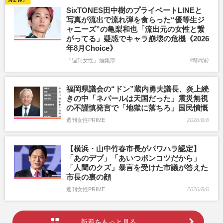
SixTONES田中樹のプライベートLINEと
写真が流出で流れ弾を食らった“優等生ジ
ャニーズ”の亀梨和也「流出元の女性と繋
がってる」疑惑でキャラ崩壊の危機《2026
年8月Choice》
『週刊女性』編集部
8時間前
福岡県議会の“ドン”蔵内勇夫議長、炎上続
きの中「ネパールは天国だった」震災無視
の不謹慎発言で「地獄に落ちろ」国民憤慨
週刊女性PRIME
2026/8/6
【横浜・山中竹春市長がパワハラ認定】
「あのデブ」「あいつポンコツだから」
「人間のクズ」暴言を受けた市議が答えた
市長の裏の顔
週刊女性PRIME
2026/8/6
新着をもっと見る