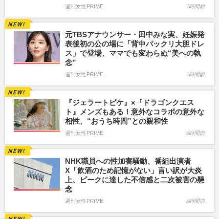
週刊女性PRIME
7時間前
元TBSアナウンサー・田中みな実、妊娠発
表後初の公の場に「背中パックリ大胆ドレ
ス」で登場、ママでも変わらぬ“美への執
念”
週刊女性PRIME
7時間前
『ジェラートピケ』×『ドラゴンクエス
ト』メンズもある！意外なコラボの意外な
相性、“おうち時間”との親和性
週刊女性PRIME
8時間前
NHK職員への性加害騒動、番組出演者
X「飲酒のため記憶がない」言い訳が大炎
上、ピークに達した不信感と二次被害の懸
念
週刊女性PRIME
8時間前