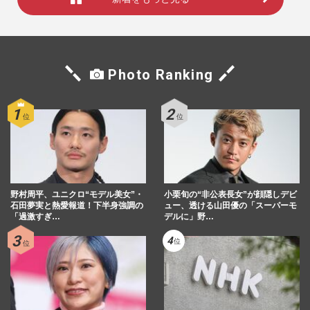
Photo Ranking
野村周平、ユニクロ“モデル美女”・
小栗旬の“非公表長女”が顔隠しデビ
石田夢実と熱愛報道！下半身強調の
ュー、透ける山田優の「スーパーモ
「過激すぎ…
デルに」野…