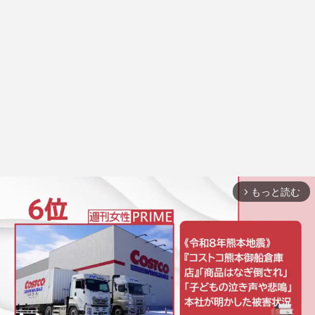
もっと読む
arrow_forward_ios