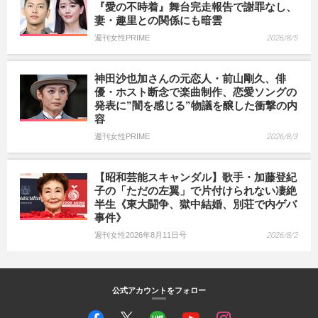
『愛の不時着』舞台完走報告で謝罪なし、
妻・趣里との関係にも暗雲
週刊女性PRIME
2026/8/5
神田沙也加さんの元恋人・前山剛久、俳
優・ホスト断念で楽曲制作、恋愛ソングの
発表に”闇を感じる”物議を醸した衝撃の内
容
週刊女性PRIME
2026/8/3
【昭和芸能スキャンダル】歌手・加藤登紀
子の「ただの左翼」で片付けられない凄絶
半生《東大闘争、獄中結婚、別荘で内ゲバ
事件》
週刊女性2026年8月11日号
2026/8/2
公式アカウントをフォロー