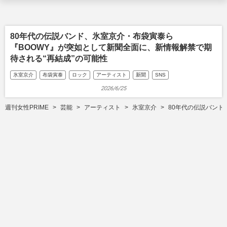
80年代の伝説バンド、氷室京介・布袋寅泰ら
『BOOWY』が突如として新聞全面に、新情報解禁で期
待される“再結成”の可能性
氷室京介
布袋寅泰
ロック
アーティスト
新聞
SNS
2026/6/25
週刊女性PRIME
芸能
アーティスト
氷室京介
80年代の伝説バンド