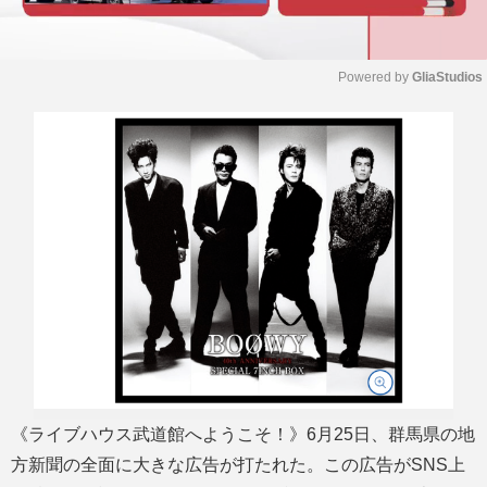
Powered by 
GliaStudios
M
u
t
e
《ライブハウス武道館へようこそ！》6月25日、群馬県の地
方新聞の全面に大きな広告が打たれた。この広告がSNS上