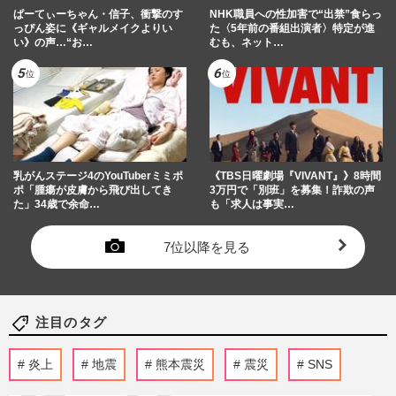
ぱーてぃーちゃん・信子、衝撃のす
NHK職員への性加害で“出禁”食らっ
っぴん姿に《ギャルメイクよりい
た〈5年前の番組出演者〉特定が進
い》の声…“お…
むも、ネット…
乳がんステージ4のYouTuberミミポ
《TBS日曜劇場『VIVANT』》8時間
ポ「腫瘍が皮膚から飛び出してき
3万円で「別班」を募集！詐欺の声
た」34歳で余命…
も「求人は事実…
7位以降を見る
注目のタグ
炎上
地震
熊本震災
震災
SNS