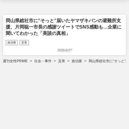
岡山県総社市に“そっと”届いたヤマザキパンの避難所支
援、片岡聡一市長の感謝ツイートでSNS感動も…企業に
聞いてわかった「美談の真相」
政治家
災害
2026/6/27
週刊女性PRIME
社会・事件
災害
政治家
岡山県総社市に“そっと”