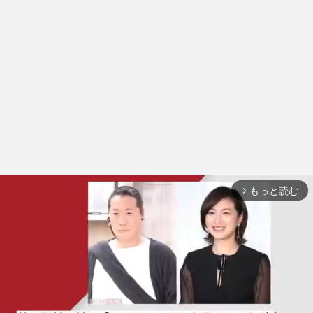
もっと読む
arrow_forward_ios