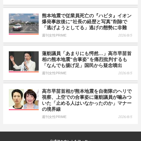
熊本地震で従業員死亡の『ハビタ』イオン
爆発事故後に“社長の経歴と写真”削除で
「逃げようとしてる」逃げの態勢に非難
週刊女性PRIME
2026/8/5
蓮舫議員「あまりにも愕然…」高市早苗首
相の熊本地震“合掌姿”を痛烈批判するも
「なんでも揚げ足」国民から疑念噴出
週刊女性PRIME
2026/8/5
高市早苗首相が熊本地震を自衛隊のヘリで
視察、上空での合掌姿に蓮舫議員が噛みつ
いた「止める人はいなかったのか」マナー
の境界線
週刊女性PRIME
2026/8/5