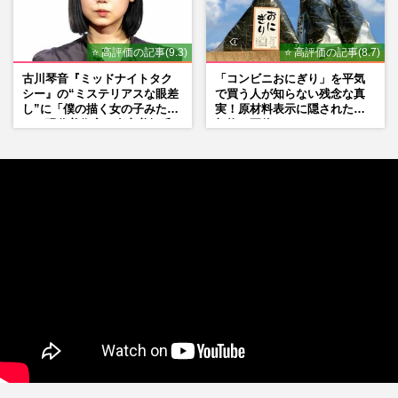
⭐ 高評価の記事(9.3)
⭐ 高評価の記事(8.7)
古川琴音『ミッドナイトタク
「コンビニおにぎり」を平気
シー』の“ミステリアスな眼差
で買う人が知らない残念な真
し”に「僕の描く女の子みた
実！原材料表示に隠された添
い」現代美術家・奈良美智氏
加物の正体
もSNSで“公認”