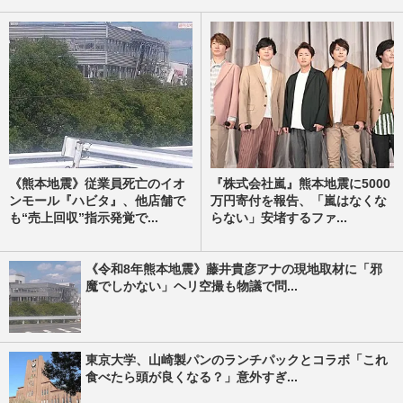
《熊本地震》従業員死亡のイオ
『株式会社嵐』熊本地震に5000
ンモール『ハビタ』、他店舗で
万円寄付を報告、「嵐はなくな
も“売上回収”指示発覚で...
らない」安堵するファ...
《令和8年熊本地震》藤井貴彦アナの現地取材に「邪
魔でしかない」ヘリ空撮も物議で問...
東京大学、山崎製パンのランチパックとコラボ「これ
食べたら頭が良くなる？」意外すぎ...