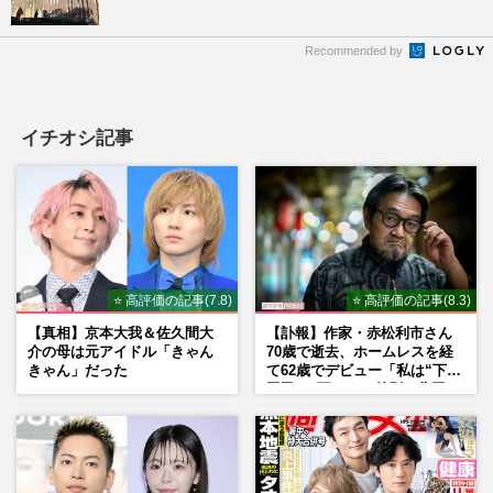
Recommended by
イチオシ記事
⭐ 高評価の記事(7.8)
⭐ 高評価の記事(8.3)
【真相】京本大我＆佐久間大
【訃報】作家・赤松利市さん
介の母は元アイドル「きゃん
70歳で逝去、ホームレスを経
きゃん」だった
て62歳でデビュー「私は“下級
国民”。死ぬまで差別と貧困を
書き続けます」壮絶人生