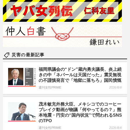
災害の最新記事
福岡県議会の“ドン”蔵内勇夫議長、炎上続
きの中「ネパールは天国だった」震災無視
の不謹慎発言で「地獄に落ちろ」国民憤慨
週刊女性PRIME
2026/8/6
茂木敏充外務大臣、メキシコでのコーヒー
ブレイク動画が物議「何やってるの？」熊
本地震・円安の“国内状況”で問われるSNS
のTPO
週刊女性PRIME
2026/8/6