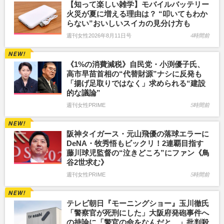
【知って楽しい雑学】モバイルバッテリー
火災が夏に増える理由は？ “叩いてもわか
らない”おいしいスイカの見分け方も
週刊女性2026年8月11日号
4時間前
《1%の消費減税》自民党・小渕優子氏、
高市早苗首相の“代替財源”ナシに反発も
「揚げ足取りではなく」求められる“建設
的な議論”
週刊女性PRIME
5時間前
阪神タイガース・元山飛優の落球エラーに
DeNA・牧秀悟もビックリ！2連覇目指す
藤川球児監督の“泣きどころ”にファン《鳥
谷2世求む》
週刊女性PRIME
5時間前
テレビ朝日『モーニングショー』玉川徹氏
「警察官が死刑にした」大阪府発砲事件へ
の持論に「警官の命をなんだと…」批判殺