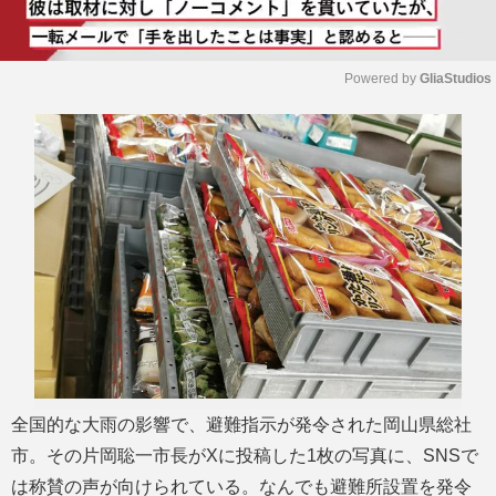
Powered by 
GliaStudios
M
u
t
e
全国的な大雨の影響で、避難指示が発令された岡山県総社
市。その片岡聡一市長がXに投稿した1枚の写真に、SNSで
は称賛の声が向けられている。なんでも避難所設置を発令