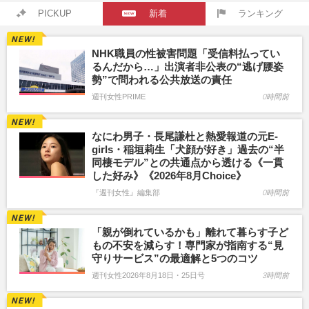
PICKUP
新着
ランキング
NHK職員の性被害問題「受信料払ってい
るんだから…」出演者非公表の“逃げ腰姿
勢”で問われる公共放送の責任
週刊女性PRIME
0時間前
なにわ男子・長尾謙杜と熱愛報道の元E-
girls・稲垣莉生「犬顔が好き」過去の“半
同棲モデル”との共通点から透ける《一貫
した好み》《2026年8月Choice》
『週刊女性』編集部
0時間前
「親が倒れているかも」離れて暮らす子ど
もの不安を減らす！専門家が指南する“見
守りサービス”の最適解と5つのコツ
週刊女性2026年8月18日・25日号
3時間前