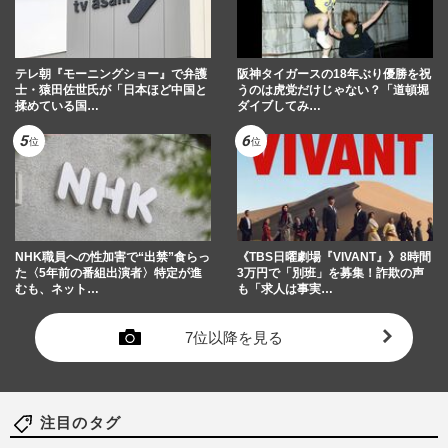
テレ朝『モーニングショー』で弁護
阪神タイガースの18年ぶり優勝を祝
士・猿田佐世氏が「日本ほど中国と
うのは虎党だけじゃない？「道頓堀
揉めている国…
ダイブしてみ…
NHK職員への性加害で“出禁”食らっ
《TBS日曜劇場『VIVANT』》8時間
た〈5年前の番組出演者〉特定が進
3万円で「別班」を募集！詐欺の声
むも、ネット…
も「求人は事実…
7位以降を見る
注目のタグ