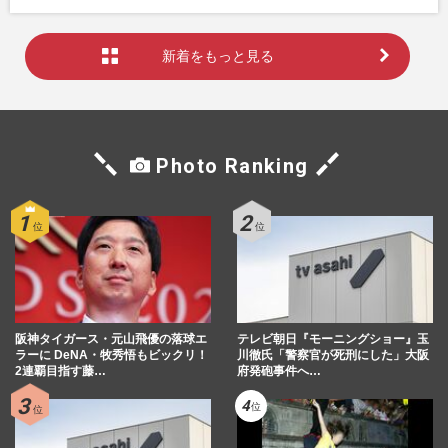
新着をもっと見る
Photo Ranking
阪神タイガース・元山飛優の落球エ
テレビ朝日『モーニングショー』玉
ラーに DeNA・牧秀悟もビックリ！
川徹氏「警察官が死刑にした」大阪
2連覇目指す藤…
府発砲事件へ…