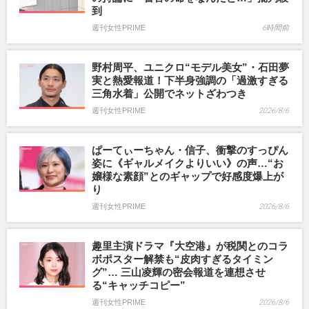
到
週刊女性PRIME
6時間前
野村周平、ユニクロ“モデル美女”・石田夢
実と熱愛報道！下半身強調の「過激すぎる
三角水着」公開でネットざわつき
週刊女性PRIME
2026/8/6
ぱーてぃーちゃん・信子、衝撃のすっぴん
姿に《ギャルメイクよりいい》の声…“お
嬢様な素顔”とのギャップで好感度爆上が
り
週刊女性PRIME
2026/8/6
趣里主演ドラマ『大空港』が税関とのコラ
ボポスター解禁も“皮肉すぎるタイミン
グ”… 三山凌輝の密会報道を連想させ
る“キャッチコピー”
週刊女性PRIME
2026/8/6