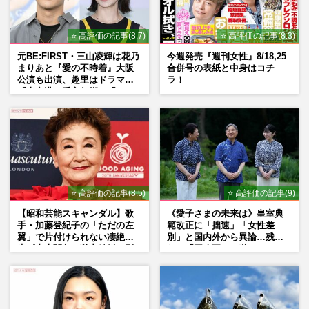
⭐ 高評価の記事(8.7)
⭐ 高評価の記事(8.3)
元BE:FIRST・三山凌輝は花乃
今週発売『週刊女性』8/18,25
まりあと『愛の不時着』大阪
合併号の表紙と中身はコチ
公演も出演、趣里はドラマ
ラ！
『大空港』番宣行脚に「メン
タル強すぎ」の実情
⭐ 高評価の記事(8.5)
⭐ 高評価の記事(9)
【昭和芸能スキャンダル】歌
《愛子さまの未来は》皇室典
手・加藤登紀子の「ただの左
範改正に「拙速」「女性差
翼」で片付けられない凄絶半
別」と国内外から異論…残さ
生《東大闘争、獄中結婚、別
れた「再改正」の道
荘で内ゲバ事件》