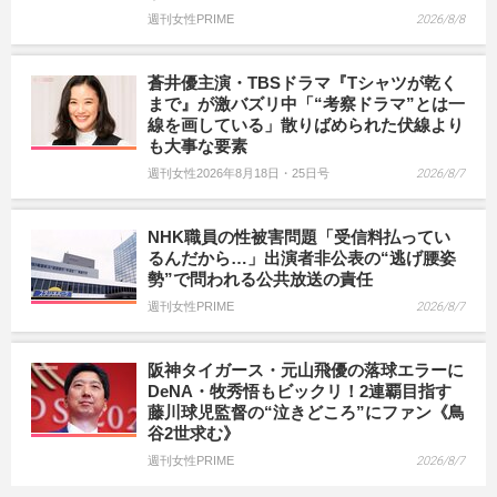
週刊女性PRIME
2026/8/8
蒼井優主演・TBSドラマ『Tシャツが乾く
まで』が激バズリ中「“考察ドラマ”とは一
線を画している」散りばめられた伏線より
も大事な要素
週刊女性2026年8月18日・25日号
2026/8/7
NHK職員の性被害問題「受信料払ってい
るんだから…」出演者非公表の“逃げ腰姿
勢”で問われる公共放送の責任
週刊女性PRIME
2026/8/7
阪神タイガース・元山飛優の落球エラーに
DeNA・牧秀悟もビックリ！2連覇目指す
藤川球児監督の“泣きどころ”にファン《鳥
谷2世求む》
週刊女性PRIME
2026/8/7