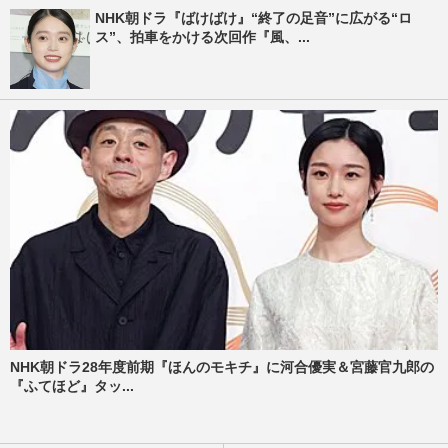
NHK朝ドラ『ばけばけ』“終了の足音”に広がる“ロ
ス”、拍車をかける次回作『風、...
NHK朝ドラ28年度前期『ほんのモキチ』に河合優実＆宮藤官九郎の
『ふてほど』タッ...