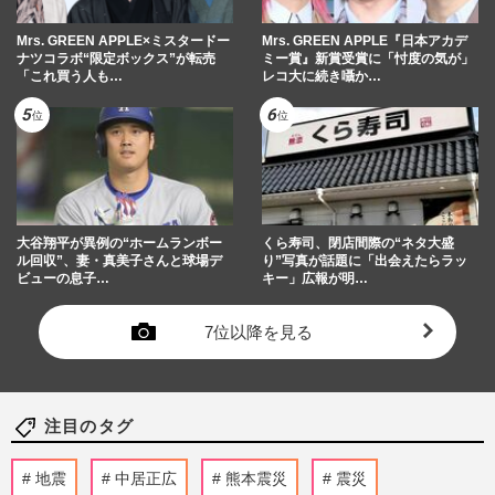
Mrs. GREEN APPLE×ミスタードー
Mrs. GREEN APPLE『日本アカデ
ナツコラボ“限定ボックス”が転売
ミー賞』新賞受賞に「忖度の気が」
「これ買う人も…
レコ大に続き囁か…
大谷翔平が異例の“ホームランボー
くら寿司、閉店間際の“ネタ大盛
ル回収”、妻・真美子さんと球場デ
り”写真が話題に「出会えたらラッ
ビューの息子…
キー」広報が明…
7位以降を見る
注目のタグ
地震
中居正広
熊本震災
震災