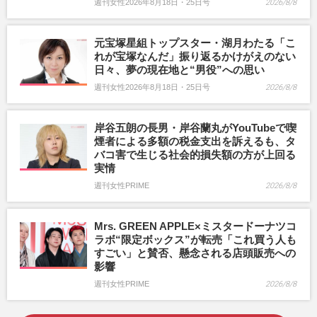
週刊女性2026年8月18日・25日号
2026/8/8
元宝塚星組トップスター・湖月わたる「こ
れが宝塚なんだ」振り返るかけがえのない
日々、夢の現在地と“男役”への思い
週刊女性2026年8月18日・25日号
2026/8/8
岸谷五朗の長男・岸谷蘭丸がYouTubeで喫
煙者による多額の税金支出を訴えるも、タ
バコ害で生じる社会的損失額の方が上回る
実情
週刊女性PRIME
2026/8/8
Mrs. GREEN APPLE×ミスタードーナツコ
ラボ“限定ボックス”が転売「これ買う人も
すごい」と賛否、懸念される店頭販売への
影響
週刊女性PRIME
2026/8/8