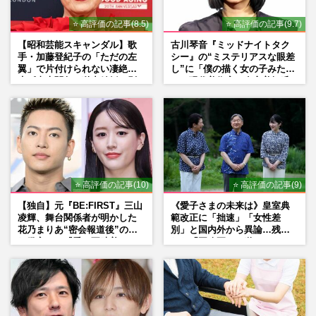
⭐ 高評価の記事(8.5)
⭐ 高評価の記事(9.7)
【昭和芸能スキャンダル】歌
古川琴音『ミッドナイトタク
手・加藤登紀子の「ただの左
シー』の“ミステリアスな眼差
翼」で片付けられない凄絶半
し”に「僕の描く女の子みた
生《東大闘争、獄中結婚、別
い」現代美術家・奈良美智氏
荘で内ゲバ事件》
もSNSで“公認”
⭐ 高評価の記事(10)
⭐ 高評価の記事(9)
【独自】元『BE:FIRST』三山
《愛子さまの未来は》皇室典
凌輝、舞台関係者が明かした
範改正に「拙速」「女性差
花乃まりあ“密会報道後”の呆
別」と国内外から異論…残さ
れ発言と、『愛の不時着』の
れた「再改正」の道
劇場が答えた共演舞台の行方