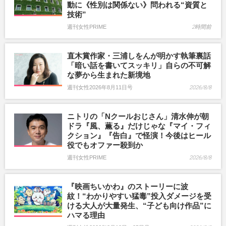
動に《性別は関係ない》問われる“資質と
技術”
週刊女性PRIME
2時間前
直木賞作家・三浦しをんが明かす執筆裏話
「暗い話を書いてスッキリ」自らの不可解
な夢から生まれた新境地
週刊女性2026年8月11日号
2026/8/8
ニトリの「Nクールおじさん」清水伸が朝
ドラ『風、薫る』だけじゃな『マイ・フィ
クション』『告白』で怪演！今後はヒール
役でもオファー殺到か
週刊女性PRIME
2026/8/8
『映画ちいかわ』のストーリーに波
紋！“わかりやすい猛毒”投入ダメージを受
ける大人が大量発生、“子ども向け作品”に
ハマる理由