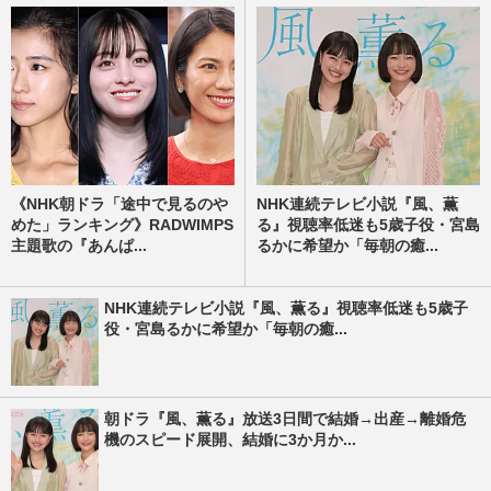
《NHK朝ドラ「途中で見るのや
NHK連続テレビ小説『風、薫
めた」ランキング》RADWIMPS
る』視聴率低迷も5歳子役・宮島
主題歌の『あんぱ...
るかに希望か「毎朝の癒...
NHK連続テレビ小説『風、薫る』視聴率低迷も5歳子
役・宮島るかに希望か「毎朝の癒...
朝ドラ『風、薫る』放送3日間で結婚→出産→離婚危
機のスピード展開、結婚に3か月か...