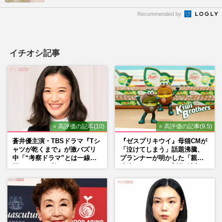
Recommended by
イチオシ記事
⭐ 高評価の記事(10)
⭐ 高評価の記事(9.5)
蒼井優主演・TBSドラマ『Tシ
『ゼスプリキウイ』母猫CMが
ャツが乾くまで』が激バズリ
「泣けてしまう」話題沸騰、
中「“考察ドラマ”とは一線を
プランナーが明かした「親に
画している」散りばめられた
連絡したくなる」制作秘話
伏線よりも大事な要素