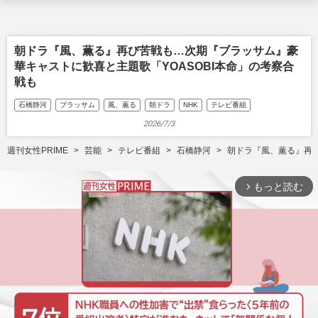
朝ドラ『風、薫る』再び苦戦も…次期『ブラッサム』豪
華キャストに歓喜と主題歌「YOASOBI本命」の考察合
戦も
石橋静河
ブラッサム
風、薫る
朝ドラ
NHK
テレビ番組
2026/7/3
週刊女性PRIME
芸能
テレビ番組
石橋静河
朝ドラ『風、薫る』再び
もっと読む
arrow_forward_ios