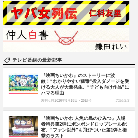
テレビ番組の最新記事
『映画ちいかわ』のストーリーに波
紋！“わかりやすい猛毒”投入ダメージを受
ける大人が大量発生、“子ども向け作品”に
ハマる理由
週刊女性2026年8月18日・25日号
2026/8/8
『映画ちいかわ 人魚の島のひみつ』入場
者特典第2弾にボンボンドロップシール配
布、“ファン以外”も飛びついた第1弾と衝
撃のラスト