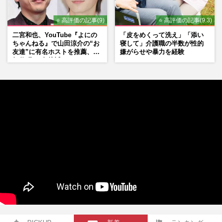
⭐ 高評価の記事(9)
⭐ 高評価の記事(9.3)
二宮和也、YouTube『よにの
「皮をめくって洗え」「添い
ちゃんねる』で山田涼介の“お
寝して」介護職の半数が性的
友達”に有名ホストを推薦、歌
嫌がらせや暴力を経験
舞伎町に“急接近”でファン
「関わらないで！」