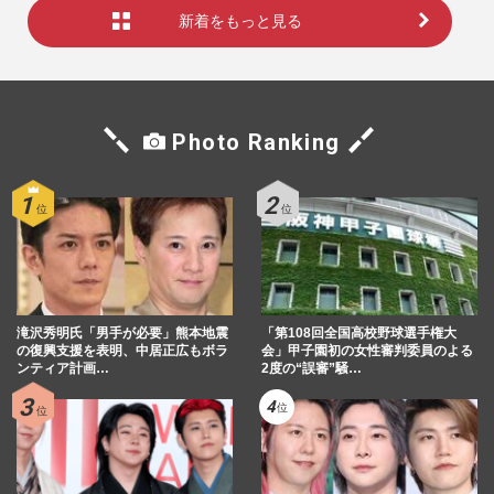
新着をもっと見る
Photo Ranking
滝沢秀明氏「男手が必要」熊本地震
「第108回全国高校野球選手権大
の復興支援を表明、中居正広もボラ
会」甲子園初の女性審判委員のよる
ンティア計画…
2度の“誤審”騒…