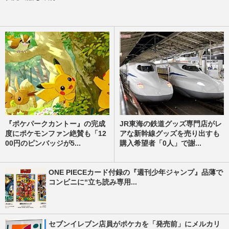
『ポケパークカントー』の完成
JR東海の鉄道グッズ専門店がレ
度にポケモンファン絶賛も「12
アな新幹線グッズを売り出すも
00円のピンバッジが5...
購入希望者「0人」で謝...
ONE PIECEカード付録の『週刊少年ジャンプ』品薄で
コンビニに“立ち読み専用...
セブンイレブン店員がポケカを「発売前」にメルカリ