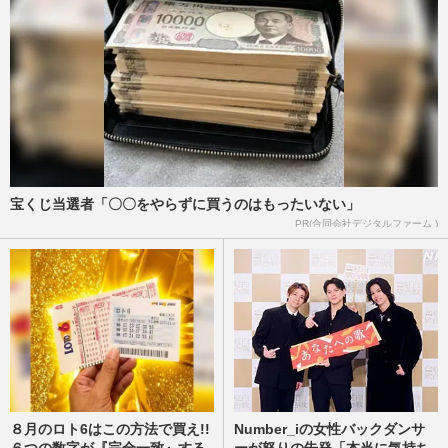
宝くじ当選者「〇〇をやらずに買うのはもったいない」
PR(合同会社デジタルファーム )
８月のロト6はこの方法で買え!!
Number_iの女性バックダンサ
６つの数字が『完全一致』する
ーが怒りの告発「本当に気持ち