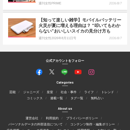
週刊女性PRIME
2026/8/7
【知って楽しい雑学】モバイルバッテリー
火災が夏に増える理由は？ “叩いてもわか
らない”おいしいスイカの見分け方も
週刊女性2026年8月11日号
2026/8/7
公式アカウントをフォロー
Categories
芸能
ジャニーズ
皇室
社会・事件
ライフ
トレンド
コミックス
連載一覧
タグ一覧
無料占い
About us
運営会社
利用規約
プライバシーポリシー
パーソナルデータの外部送信について
コンテンツ制作・編集ポリシー