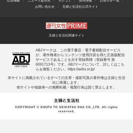
広告掲載
ニュース提供先
タレコミ
採用情報
お知らせ一覧
お問い合わせ
主婦と生活社公式サイト
主婦と生活社関連サイト
ABJマークは、この電子書店・電子書籍配信サービス
が、著作権者からコンテンツ使用許諾を得た正規版配信
サービスであることを示す登録商標（登録番号 第
6091713号）です。ABJマークについて、詳しくはこち
らを御覧ください。
https://aebs.or.jp/
本サイトに掲載されているすべての⽂章・撮影写真の著作権は主婦と⽣活
社に帰属します。
他サイトや他媒体への無断転載・複製⾏為は固く禁⽌します。
COPYRIGHT © SHUFU TO SEIKATSU SHA CO.,LTD. All rights
reserved.