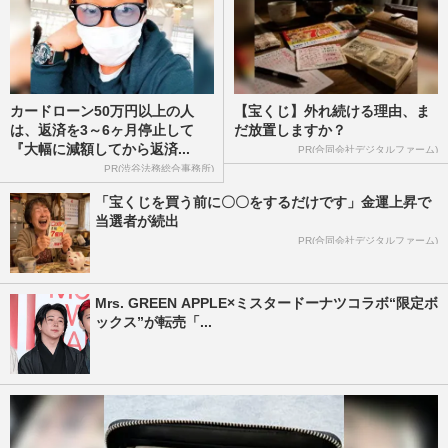
カードローン50万円以上の人
【宝くじ】外れ続ける理由、ま
は、返済を3～6ヶ月停止して
だ放置しますか？
『大幅に減額してから返済...
PR(合同会社デジタルファーム)
PR(渋谷法務総合事務所)
「宝くじを買う前に〇〇をするだけです」金運上昇で
当選者が続出
PR(合同会社デジタルファーム)
Mrs. GREEN APPLE×ミスタードーナツコラボ“限定ボ
ックス”が転売「...