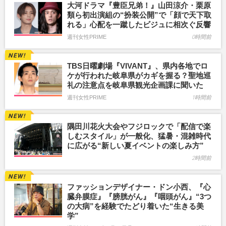
大河ドラマ『豊臣兄弟！』山田涼介・栗原
類ら初出演組の“扮装公開”で「顔で天下取
れる」心配を一蹴したビジュに相次ぐ反響
週刊女性PRIME
0時間前
TBS日曜劇場『VIVANT』、県内各地でロ
ケが行われた岐阜県がカギを握る？聖地巡
礼の注意点を岐阜県観光企画課に聞いた
週刊女性PRIME
1時間前
隅田川花火大会やフジロックで「配信で楽
しむスタイル」が一般化、猛暑・混雑時代
に広がる“新しい夏イベントの楽しみ方”
2時間前
ファッションデザイナー・ドン小西、『心
臓弁膜症』『膀胱がん』『咽頭がん』“3つ
の大病”を経験でたどり着いた“生きる美
学”