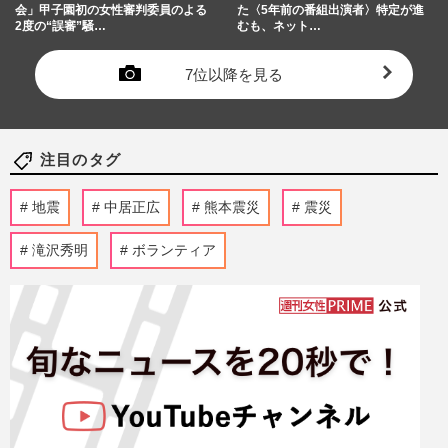
会」甲子園初の女性審判委員のよる
た〈5年前の番組出演者〉特定が進
2度の“誤審”騒…
むも、ネット…
7位以降を見る
注目のタグ
地震
中居正広
熊本震災
震災
滝沢秀明
ボランティア