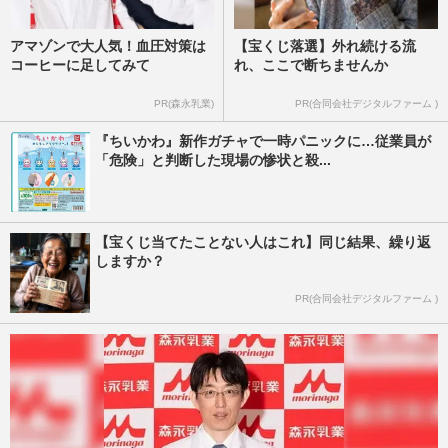
アマゾンで大人気！血圧対策は
【宝くじ落選】外れ続ける流
コーヒーに足してみて
れ、ここで断ちませんか
PR(森永乳業)
PR(合同会社デジタルファーム )
『ちいかわ』新作ガチャで一時パニックに…従業員が
「危険」と判断した現場の惨状と殺...
【宝くじ当てたことない人はこれ】同じ結果、繰り返
しますか？
PR(合同会社デジタルファーム )