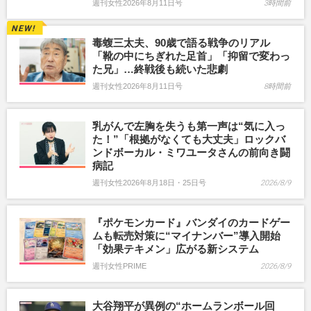
週刊女性2026年8月11日号
3時間前
毒蝮三太夫、90歳で語る戦争のリアル
「靴の中にちぎれた足首」「抑留で変わっ
た兄」…終戦後も続いた悲劇
週刊女性2026年8月11日号
8時間前
乳がんで左胸を失うも第一声は“気に入っ
た！”「根拠がなくても大丈夫」ロックバ
ンドボーカル・ミワユータさんの前向き闘
病記
週刊女性2026年8月18日・25日号
2026/8/9
『ポケモンカード』バンダイのカードゲー
ムも転売対策に“マイナンバー”導入開始
「効果テキメン」広がる新システム
週刊女性PRIME
2026/8/9
大谷翔平が異例の“ホームランボール回