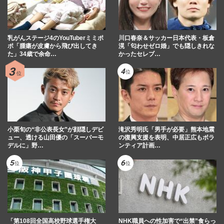
乳がんステージ4のYouTuberミミポ
川口春奈＆サッカー日本代表・板倉
ポ「腫瘍が皮膚から飛び出してき
滉「匂わせゼロ婚」でも隠しきれな
た」34歳で余命…
かったセレブ…
小栗旬の“非公表長女”が顔隠しデビ
滝沢秀明氏「男手が必要」熊本地震
ュー、透ける山田優の「スーパーモ
の復興支援を表明、中居正広もボラ
デルに」野…
ンティア計画…
「第108回全国高校野球選手権大
NHK職員への性加害で“出禁”食らっ