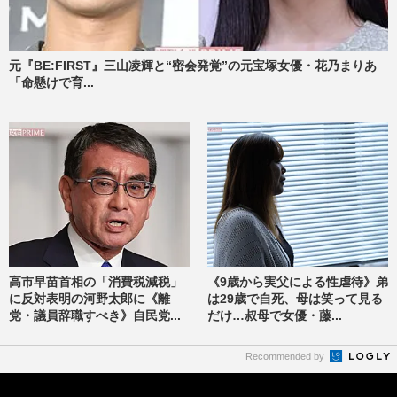
元『BE:FIRST』三山凌輝と“密会発覚”の元宝塚女優・花乃まりあ
「命懸けで育...
高市早苗首相の「消費税減税」
《9歳から実父による性虐待》弟
に反対表明の河野太郎に《離
は29歳で自死、母は笑って見る
党・議員辞職すべき》自民党...
だけ…叔母で女優・藤...
Recommended by