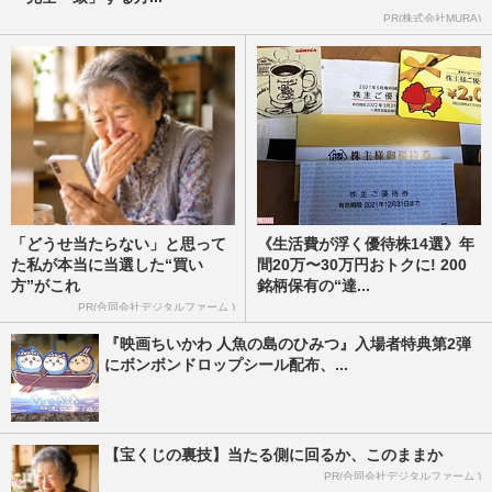
PR(株式会社MURA)
「どうせ当たらない」と思って
《生活費が浮く優待株14選》年
た私が本当に当選した“買い
間20万〜30万円おトクに! 200
方”がこれ
銘柄保有の“達...
PR(合同会社デジタルファーム )
『映画ちいかわ 人魚の島のひみつ』入場者特典第2弾
にボンボンドロップシール配布、...
【宝くじの裏技】当たる側に回るか、このままか
PR(合同会社デジタルファーム )