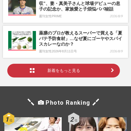
収”、妻・真美子さんと球場デビューの息
子の記念か、家族愛と子煩悩パパ秘話
週刊女性PRIME
2026/8/9
薬膳のプロが教えるスーパーで買える「夏
バテ予防食材」…なぜ夏にゴーヤやスパイ
スカレーなのか？
週刊女性2026年8月11日号
2026/8/9
新着をもっと見る
Photo Ranking