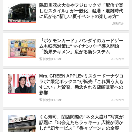
隅田川花火大会やフジロックで「配信で楽
しむスタイル」が一般化、猛暑・混雑時代
に広がる“新しい夏イベントの楽しみ方”
2時間前
『ポケモンカード』バンダイのカードゲー
ムも転売対策に“マイナンバー”導入開始
「効果テキメン」広がる新システム
週刊女性PRIME
2026/8/9
Mrs. GREEN APPLE×ミスタードーナツコ
ラボ“限定ボックス”が転売「これ買う人も
すごい」と賛否、懸念される店頭販売への
影響
週刊女性PRIME
2026/8/8
くら寿司、閉店間際の“ネタ大盛り”写真が
話題に「出会えたらラッキー」広報が明か
した“幻サービス”『得々ゾーン』の全容