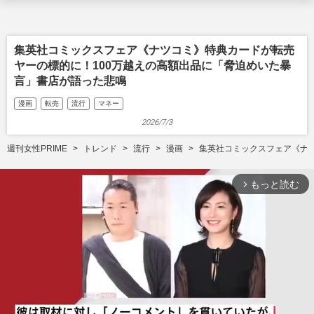
集英社コミックスフェア《ナツコミ》特典カードが転売
ヤーの標的に！100万越えの高額出品に「脅迫めいた暴
言」書店が語った悲鳴
漫画
転売
流行
マネー
2026/7/3
週刊女性PRIME
トレンド
流行
漫画
集英社コミックスフェア《ナ
もっと読む
arrow_forward_ios