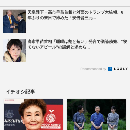
天皇陛下・高市早苗首相と対面のトランプ大統領、6
年ぶりの来日で締めた「安倍晋三元...
高市早苗首相「睡眠は割と短い」発言で議論勃発、“寝
てないアピール”の誤解と求めら...
Recommended by
イチオシ記事