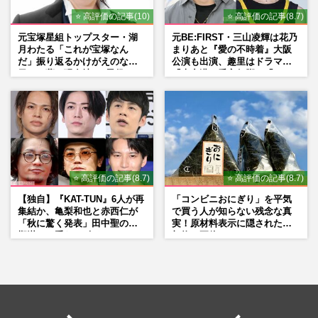
⭐ 高評価の記事(10)
⭐ 高評価の記事(8.7)
元宝塚星組トップスター・湖
元BE:FIRST・三山凌輝は花乃
月わたる「これが宝塚なん
まりあと『愛の不時着』大阪
だ」振り返るかけがえのない
公演も出演、趣里はドラマ
日々、夢の現在地と“男役”へ
『大空港』番宣行脚に「メン
の思い
タル強すぎ」の実情
⭐ 高評価の記事(8.7)
⭐ 高評価の記事(8.7)
【独自】『KAT-TUN』6人が再
「コンビニおにぎり」を平気
集結か、亀梨和也と赤西仁が
で買う人が知らない残念な真
「秋に驚く発表」田中聖の刑
実！原材料表示に隠された添
期満了と重なる“匂わせ”では
加物の正体
ない理由