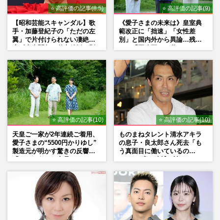
⭐ 高評価の記事(8.5)
⭐ 高評価の記事(9)
【昭和芸能スキャンダル】歌
《愛子さまの未来は》皇室典
手・加藤登紀子の「ただの左
範改正に「拙速」「女性差
翼」で片付けられない凄絶半
別」と国内外から異論…残さ
生《東大闘争、獄中結婚、別
れた「再改正」の道
荘で内ゲバ事件》
⭐ 高評価の記事(10)
⭐ 高評価の記事(10)
天皇ご一家が2年連続ご着用、
ものまねタレント清水アキラ
愛子さまの“5500円かりゆし”
の息子・良太郎さん死去「も
製造元が明かす驚きの反響
う真面目に働いているの
「まさかうちの商品とは…」
で」、2度の逮捕も諦めなかっ
た芸能界“波乱に満ちた37年”