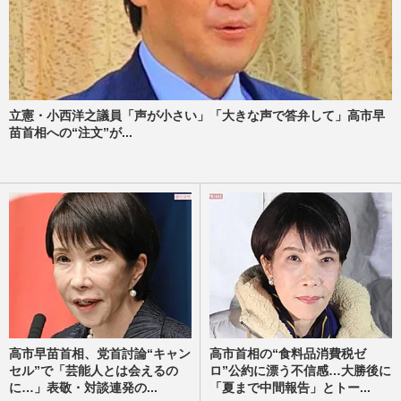
立憲・小西洋之議員「声が小さい」「大きな声で答弁して」高市早
苗首相への“注文”が...
高市早苗首相、党首討論“キャン
高市首相の“食料品消費税ゼ
セル”で「芸能人とは会えるの
ロ”公約に漂う不信感…大勝後に
に…」表敬・対談連発の...
「夏まで中間報告」とトー...