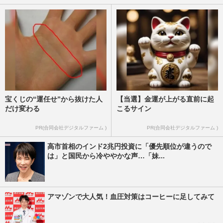
を“後ろから撃った”石破茂前首相、〈減税
に93%が賛成〉アンケー…
週刊女性PRIME
2026/8/5
宝くじの“運任せ”から抜けた人
【当選】金運が上がる直前に起
だけ変わる
こるサイン
PR(合同会社デジタルファーム )
PR(合同会社デジタルファーム )
高市首相のインド2兆円投資に「優先順位が違うので
は」と国民から冷ややかな声…「妹...
アマゾンで大人気！血圧対策はコーヒーに足してみて