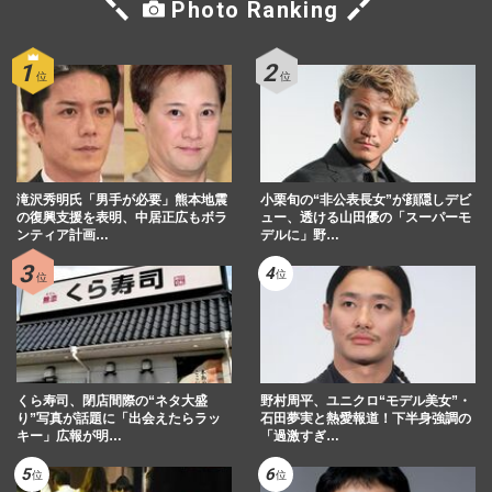
Photo Ranking
滝沢秀明氏「男手が必要」熊本地震
小栗旬の“非公表長女”が顔隠しデビ
の復興支援を表明、中居正広もボラ
ュー、透ける山田優の「スーパーモ
ンティア計画…
デルに」野…
くら寿司、閉店間際の“ネタ大盛
野村周平、ユニクロ“モデル美女”・
り”写真が話題に「出会えたらラッ
石田夢実と熱愛報道！下半身強調の
キー」広報が明…
「過激すぎ…