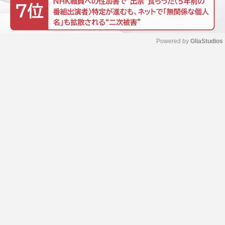
Powered by 
GliaStudios
M
u
t
e