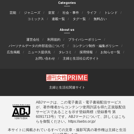
Categories
芸能
ジャニーズ
皇室
社会・事件
ライフ
トレンド
コミックス
連載一覧
タグ一覧
無料占い
About us
運営会社
利用規約
プライバシーポリシー
パーソナルデータの外部送信について
コンテンツ制作・編集ポリシー
広告掲載
ニュース提供先
タレコミ
採用情報
お知らせ一覧
お問い合わせ
主婦と生活社公式サイト
主婦と生活社関連サイト
ABJマークは、この電子書店・電子書籍配信サービス
が、著作権者からコンテンツ使用許諾を得た正規版配信
サービスであることを示す登録商標（登録番号 第
6091713号）です。ABJマークについて、詳しくはこち
らを御覧ください。
https://aebs.or.jp/
本サイトに掲載されているすべての⽂章・撮影写真の著作権は主婦と⽣活