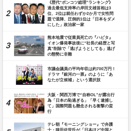
《歴代“ポンコツ総理”ランキング》
過去最低支持率の岸田文雄首相は3
位、2位は就任わずか2か月で女性問
題で退陣、圧倒的1位は「日本をダメ
にした」政治家一家
熊本地震で従業員死亡の『ハビタ』
イオン爆発事故後に“社長の経歴と写
真”削除で「逃げようとしてる」逃げ
の態勢に非難
市議会議員の平均年収は約700万円！
ドラマ『銀河の一票』のように「あ
なたが立候補」という選択肢
大阪・関西万博で“自称OL”が露出行
為「日本の恥過ぎる」「早く逮捕し
て」国際問題も懸念される衝撃の蛮
行
テレ朝『モーニングショー』で弁護
士・猿田佐世氏が「日本ほど中国と