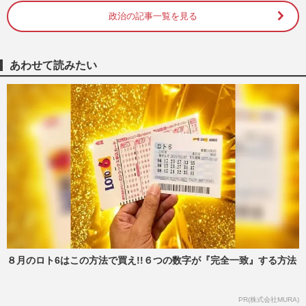
週刊女性PRIME
2026/8/7
政治の記事一覧を見る
スピードスケート・高木美帆が国民栄誉賞
受賞！副賞に「包丁10本」を選んだ背景
あわせて読みたい
と、刃に刻まれた“高市早苗…
週刊女性PRIME
2026/8/6
高市早苗首相、消費税減税・物価高対策を
後回しで支持率急落、V字回復への目玉人
事は国民民主・玉木雄一郎…
週刊女性2026年8月18日・25日号
2026/8/6
高市早苗首相が熊本地震を自衛隊のヘリで
視察、上空での合掌姿に蓮舫議員が噛みつ
いた「止める人はいなかっ…
週刊女性PRIME
2026/8/5
８月のロト6はこの方法で買え!!６つの数字が『完全一致』する方法
「消費税減税の公約」進める高市早苗首相
PR(株式会社MURA)