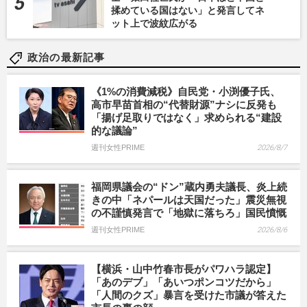
揉めている国はない」と発言してネ
ット上で波紋広がる
政治の最新記事
《1%の消費減税》自民党・小渕優子氏、
高市早苗首相の“代替財源”ナシに反発も
「揚げ足取りではなく」求められる“建設
的な議論”
週刊女性PRIME
2026/8/7
福岡県議会の“ドン”蔵内勇夫議長、炎上続
きの中「ネパールは天国だった」震災無視
の不謹慎発言で「地獄に落ちろ」国民憤慨
週刊女性PRIME
2026/8/6
【横浜・山中竹春市長がパワハラ認定】
「あのデブ」「あいつポンコツだから」
「人間のクズ」暴言を受けた市議が答えた