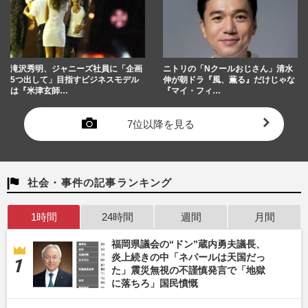
滝沢秀明、ジャニーズ社員に「企画
ニトリの「Nクールおじさん」清水
5つ出して」目指すビジネスモデル
伸が朝ドラ『風、薫る』だけじゃな
は『米津玄師…
『マイ・フィ…
7位以降を見る
社会・事件の記事ランキング
1時間
24時間
週間
月間
福岡県議会の“ドン”蔵内勇夫議長、
炎上続きの中「ネパールは天国だっ
た」震災無視の不謹慎発言で「地獄
に落ちろ」国民憤慨