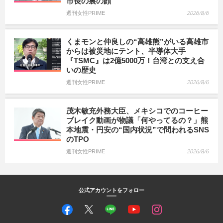
市長の裏の顔
週刊女性PRIME
2026/8/6
くまモンと仲良しの“高雄熊”がいる高雄市
からは被災地にテント、半導体大手
『TSMC』は2億5000万！台湾との支え合
いの歴史
週刊女性PRIME
2026/8/6
茂木敏充外務大臣、メキシコでのコーヒー
ブレイク動画が物議「何やってるの？」熊
本地震・円安の“国内状況”で問われるSNS
のTPO
週刊女性PRIME
2026/8/6
公式アカウントをフォロー