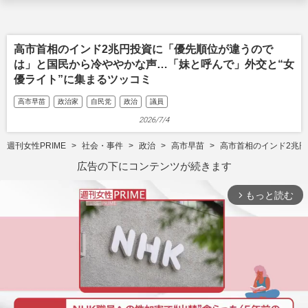
高市首相のインド2兆円投資に「優先順位が違うので
は」と国民から冷ややかな声…「妹と呼んで」外交と“女
優ライト”に集まるツッコミ
高市早苗
政治家
自民党
政治
議員
2026/7/4
週刊女性PRIME
社会・事件
政治
高市早苗
高市首相のインド2兆
広告の下にコンテンツが続きます
もっと読む
arrow_forward_ios