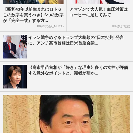
【昭和43年以前生まれはロト６
アマゾンで大人気！血圧対策は
この数字を買うべき】6つの数字
コーヒーに足してみて
が「完全一致」する方...
PR(株式会社MURA)
PR(森永乳業)
イラン戦争めぐるトランプ大統領の“日本批判”発言
に、アンチ高市首相は日米首脳会談...
《高市早苗首相が「好き」な理由》多くの女性が評価
する意外なポイントと、識者が明か...