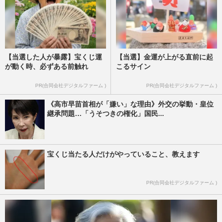
【当選した人が暴露】宝くじ運
【当選】金運が上がる直前に起
が動く時、必ずある前触れ
こるサイン
PR(合同会社デジタルファーム )
PR(合同会社デジタルファーム )
《高市早苗首相が「嫌い」な理由》外交の挙動・皇位
継承問題…「うそつきの権化」国民...
宝くじ当たる人だけがやっていること、教えます
PR(合同会社デジタルファーム )