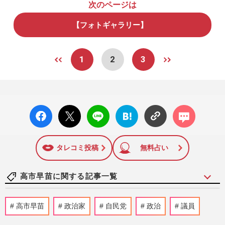
次のページは
【フォトギャラリー】
1
2
3
facebo
X ポス
LINE
はてな
コメン
ok い
ト
ブック
ト
いね
マーク
に追加
タレコミ投稿
無料占い
高市早苗に関する記事一覧
《1%の消費減税》自民党・小渕優子氏、
高市早苗
政治家
自民党
政治
議員
高市早苗首相の“代替財源”ナシに反発も
「揚げ足取りではなく」求め…