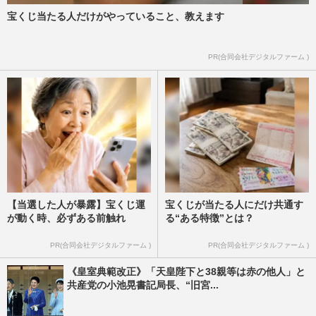
宝くじ当たる人だけがやっていること、教えます
PR(合同会社デジタルファーム )
【当選した人が暴露】宝くじ運
宝くじが当たる人にだけ共通す
が動く時、必ずある前触れ
る“ある特徴”とは？
PR(合同会社デジタルファーム )
PR(合同会社デジタルファーム )
《皇室典範改正》「天皇陛下と38親等は赤の他人」と
共産党の小池晃書記局長、“旧宮...