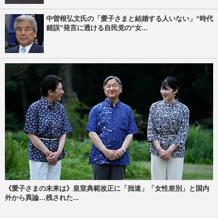
中曽根弘文氏の「愛子さまと結婚する人いない」“時代
錯誤”発言に透ける自民党の“女...
《愛子さまの未来は》皇室典範改正に「拙速」「女性差別」と国内
外から異論…残された...