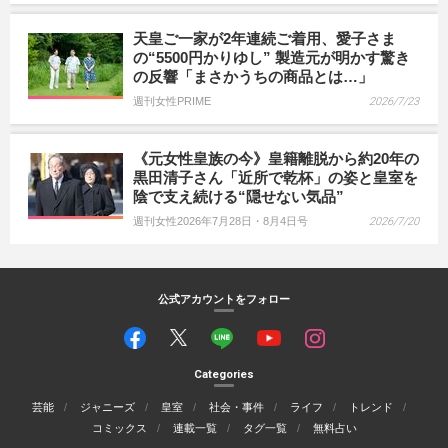
天皇ご一家が2年連続ご着用、愛子さま
の“5500円かりゆし” 製造元が明かす驚き
の反響「まさかうちの商品とは…」
週刊女性PRIME
2026/7/23
《元女性皇族の今》皇籍離脱から約20年の
黒田清子さん「近所で乾杯」の姿と皇室を
陰で支え続ける“隠せない気品”
週刊女性2026年7月28日・8月4日号
2026/7/20
公式アカウントをフォロー
Categories
芸能
ジャニーズ
皇室
社会・事件
ライフ
トレンド
コミックス
連載一覧
タグ一覧
無料占い