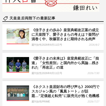
天皇皇后両陛下の最新記事
《佳子さまの歩み》皇室典範改正案の成立
に天皇陛下、愛子さまらの考えは？疑問が
渦巻く中、秋篠宮さまに期待される肉声
週刊女性2026年8月11日号
2026/8/2
《愛子さまの未来は》皇室典範改正に「拙
速」「女性差別」と国内外から異論…残さ
れた「再改正」の道
週刊女性2026年8月11日号
2026/7/30
《ネクスト皇居財布の呼び声も》2000円で
スカジャン風の「鳳凰トート」が話
題…“定価超え転売”に販売元が抱く危機感
週刊女性PRIME
2026/7/27