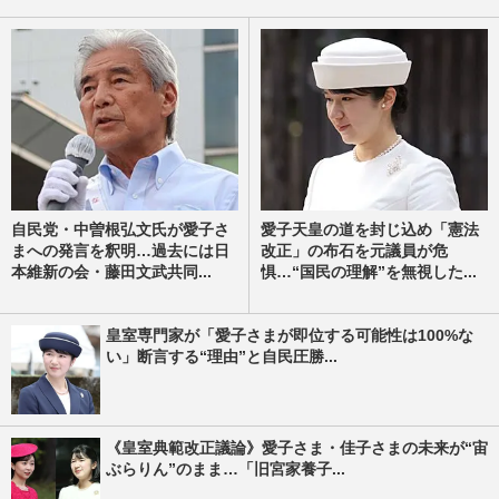
自民党・中曽根弘文氏が愛子さ
愛子天皇の道を封じ込め「憲法
まへの発言を釈明…過去には日
改正」の布石を元議員が危
本維新の会・藤田文武共同...
惧…“国民の理解”を無視した...
皇室専門家が「愛子さまが即位する可能性は100%な
い」断言する“理由”と自民圧勝...
《皇室典範改正議論》愛子さま・佳子さまの未来が“宙
ぶらりん”のまま…「旧宮家養子...