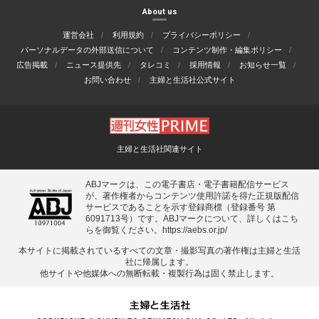
About us
運営会社
利用規約
プライバシーポリシー
パーソナルデータの外部送信について
コンテンツ制作・編集ポリシー
広告掲載
ニュース提供先
タレコミ
採用情報
お知らせ一覧
お問い合わせ
主婦と生活社公式サイト
主婦と生活社関連サイト
ABJマークは、この電子書店・電子書籍配信サービス
が、著作権者からコンテンツ使用許諾を得た正規版配信
サービスであることを示す登録商標（登録番号 第
6091713号）です。ABJマークについて、詳しくはこち
らを御覧ください。
https://aebs.or.jp/
本サイトに掲載されているすべての⽂章・撮影写真の著作権は主婦と⽣活
社に帰属します。
他サイトや他媒体への無断転載・複製⾏為は固く禁⽌します。