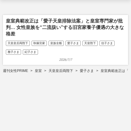
皇室典範改正は「愛子天皇排除法案」と皇室専門家が批
判… 女性皇族を“二流扱い”する旧宮家養子優遇の大きな
格差
天皇皇后両陛下
秋篠宮家
皇族全般
愛子さま
天皇陛下
佳子さま
雅子さま
紀子さま
2026/7/7
週刊女性PRIME
皇室
天皇皇后両陛下
愛子さま
皇室典範改正は「愛