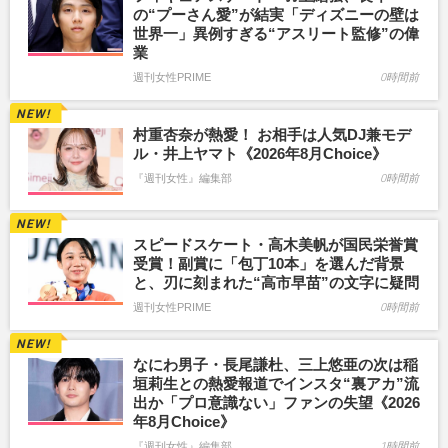
の“プーさん愛”が結実「ディズニーの壁は
世界一」異例すぎる“アスリート監修”の偉
業
週刊女性PRIME
0時間前
村重杏奈が熱愛！ お相手は人気DJ兼モデ
ル・井上ヤマト《2026年8月Choice》
『週刊女性』編集部
0時間前
スピードスケート・高木美帆が国民栄誉賞
受賞！副賞に「包丁10本」を選んだ背景
と、刃に刻まれた“高市早苗”の文字に疑問
週刊女性PRIME
0時間前
なにわ男子・長尾謙杜、三上悠亜の次は稲
垣莉生との熱愛報道でインスタ“裏アカ”流
出か「プロ意識ない」ファンの失望《2026
年8月Choice》
『週刊女性』編集部
1時間前