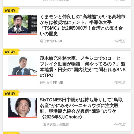
くまモンと仲良しの“高雄熊”がいる高雄市
からは被災地にテント、半導体大手
『TSMC』は2億5000万！台湾との支え合
いの歴史
週刊女性PRIME
3時間前
茂木敏充外務大臣、メキシコでのコーヒー
ブレイク動画が物議「何やってるの？」熊
本地震・円安の“国内状況”で問われるSNS
のTPO
週刊女性PRIME
4時間前
SixTONES田中樹がお持ち帰りして“鳥取
名産”かにみそバーニャカウダに注文殺
到、境港観光協会が異例“陳謝”のワケ
《2026年8月Choice》
『週刊女性』編集部
4時間前