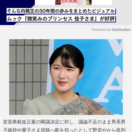
Powered by 
GliaStudios
M
u
t
e
皇室典範改正案の閣議決定に対し、議論不足のまま男系男
子維持や愛子さま排除へ舵を切ったとして野党やから批判