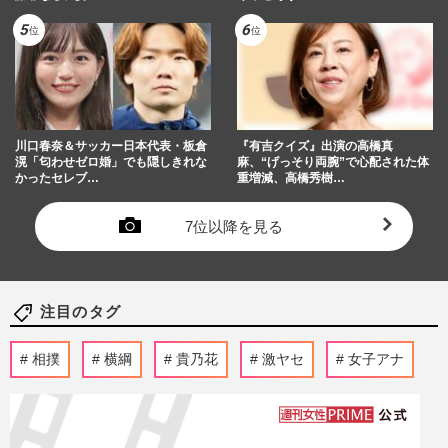
川口春奈＆サッカー日本代表・板倉
『有吉クイズ』出演の高橋真
滉「匂わせゼロ婚」でも隠しきれな
麻、“げっそり両腕”で心配された体
かったセレブ…
重増減、高橋秀樹…
7位以降を見る
注目のタグ
相撲
横綱
貴乃花
激ヤセ
女子アナ