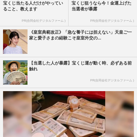
宝くじ当たる人だけがやってい
宝くじ狙うなら今！金運上げた
ること、教えます
当選者が暴露
PR(合同会社デジタルファーム )
PR(合同会社デジタルファーム )
《皇室典範改正》「急な養子には担えない」天皇ご一
家と愛子さまの経験こそ皇室外交の...
【当選した人が暴露】宝くじ運が動く時、必ずある前
触れ
PR(合同会社デジタルファーム )