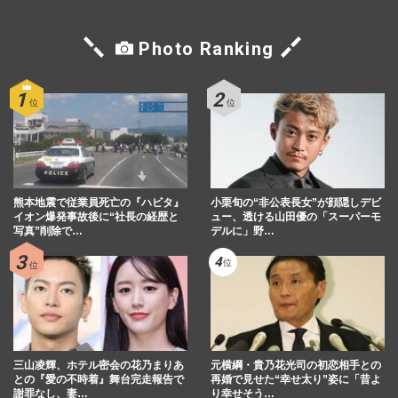
Photo Ranking
熊本地震で従業員死亡の『ハビタ』
小栗旬の“非公表長女”が顔隠しデビ
イオン爆発事故後に“社長の経歴と
ュー、透ける山田優の「スーパーモ
写真”削除で…
デルに」野…
三山凌輝、ホテル密会の花乃まりあ
元横綱・貴乃花光司の初恋相手との
との『愛の不時着』舞台完走報告で
再婚で見せた“幸せ太り”姿に「昔よ
謝罪なし、妻…
り幸せそう…