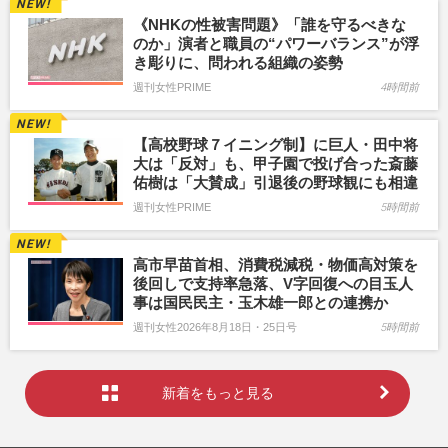
《NHKの性被害問題》「誰を守るべきな
のか」演者と職員の“パワーバランス”が浮
き彫りに、問われる組織の姿勢
週刊女性PRIME
4時間前
【高校野球７イニング制】に巨人・田中将
大は「反対」も、甲子園で投げ合った斎藤
佑樹は「大賛成」引退後の野球観にも相違
週刊女性PRIME
5時間前
高市早苗首相、消費税減税・物価高対策を
後回しで支持率急落、V字回復への目玉人
事は国民民主・玉木雄一郎との連携か
週刊女性2026年8月18日・25日号
5時間前
新着をもっと見る