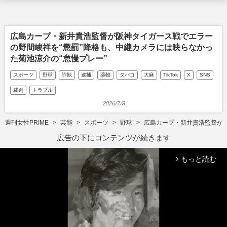
広島カープ・新井貴浩監督が阪神タイガース戦でエラー
の野間峻祥を“懲罰”降格も、中継カメラには映らなかっ
た菊池涼介の“怠慢プレー”
スポーツ
野球
詐欺
逮捕
薬物
タバコ
大麻
TikTok
X
SNS
裁判
トラブル
2026/7/8
週刊女性PRIME
芸能
スポーツ
野球
広島カープ・新井貴浩監督が阪
広告の下にコンテンツが続きます
もっと読む
arrow_forward_ios