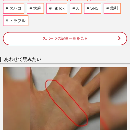
球児1位は「大柄で顔が小…
タバコ
大麻
TikTok
X
SNS
裁判
週刊女性2025年8月19日・26日号
7時間前
トラブル
高野連、甲子園優勝・沖縄尚学応援団の
『チョンダラー』に禁止令「暴行には甘い
くせに…」“間違いだらけ”…
スポーツの記事一覧を見る
『週刊女性』編集部
8時間前
あわせて読みたい
大谷翔平が異例の“ホームランボール回
収”、妻・真美子さんと球場デビューの息
子の記念か、家族愛と子煩悩…
週刊女性PRIME
2026/8/9
「第108回全国高校野球選手権大会」甲子
園初の女性審判委員のよる2度の“誤審”騒
動に《性別は関係ない》問…
週刊女性PRIME
2026/8/9