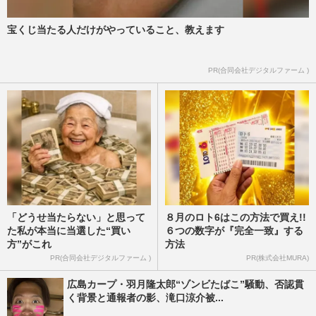
巨人・高梨雄平投手に”お泊まり不倫”報道
も「ゾンビのせいで不倫がかわいく見え
宝くじ当たる人だけがやっていること、教えます
る」ファンの反応が示す野…
週刊女性PRIME
2026/8/7
PR(合同会社デジタルファーム )
「どうせ当たらない」と思って
８月のロト6はこの方法で買え!!
た私が本当に当選した“買い
６つの数字が『完全一致』する
方”がこれ
方法
PR(合同会社デジタルファーム )
PR(株式会社MURA)
広島カープ・羽月隆太郎“ゾンビたばこ”騒動、否認貫
く背景と通報者の影、滝口涼介被...