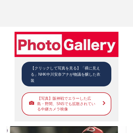
【クリックして写真を見る】「裸に見え
る」NHK中川安奈アナが物議を醸した衣
装
【写真】阪神戦でエラーした広
島・野間、SNSでも拡散されてい
る中継カメラ映像