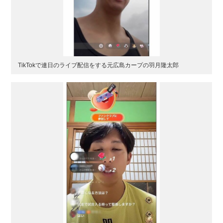
TikTokで連日のライブ配信をする元広島カープの羽月隆太郎