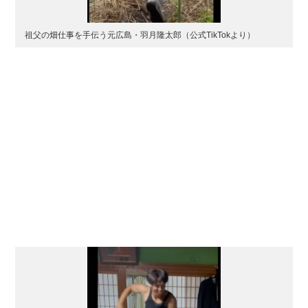
祖父の畑仕事を手伝う元広島・羽月隆太郎（公式TikTokより）