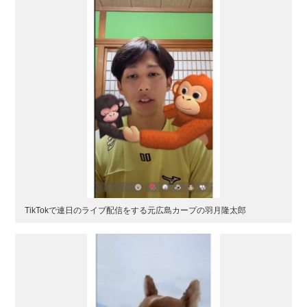
TikTokで連日のライブ配信をする元広島カープの羽月隆太郎