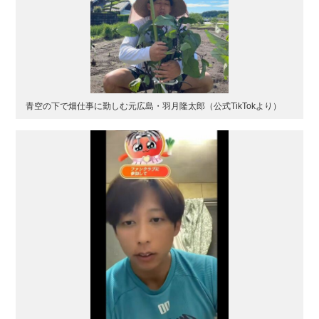
青空の下で畑仕事に勤しむ元広島・羽月隆太郎（公式TikTokより）