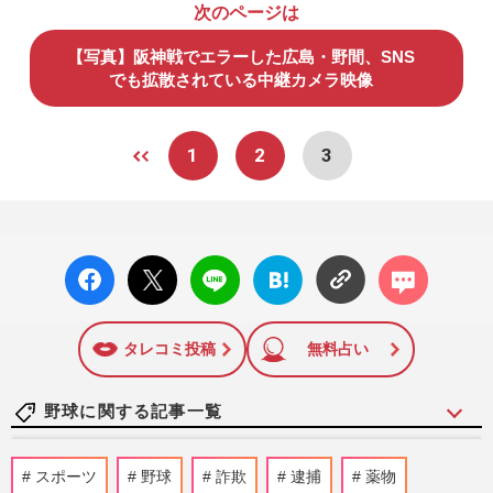
次のページは
【写真】阪神戦でエラーした広島・野間、SNS
でも拡散されている中継カメラ映像
1
2
3
facebo
X ポス
LINE
はてな
コメン
ok い
ト
ブック
ト
いね
マーク
に追加
タレコミ投稿
無料占い
野球に関する記事一覧
《推し球児ランキング》夏の甲子園開幕！
スポーツ
野球
詐欺
逮捕
薬物
30代以上の女性に聞いた、心に残った高校