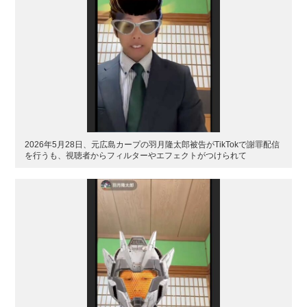
2026年5月28日、元広島カープの羽月隆太郎被告がTikTokで謝罪配信
を行うも、視聴者からフィルターやエフェクトがつけられて