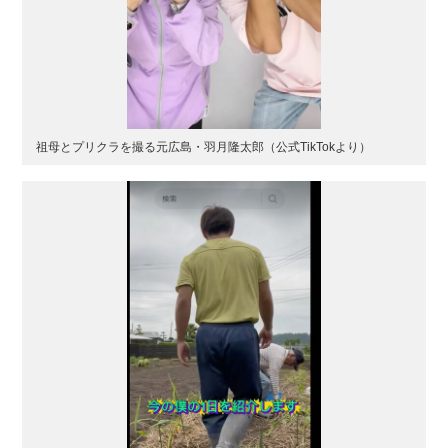
祖母とプリクラを撮る元広島・羽月隆太郎（公式TikTokより）