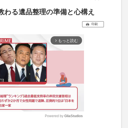
教わる遺品整理の準備と心構え
印刷
もっと読む
arrow_forward_ios
Powered by 
GliaStudios