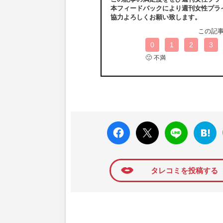
本フィードバックにより週刊女性プラ
協力よろしくお願い致します。
この記
0
1
2
3
🙁
不満
faceboo
X ポス
LINE
はてな
k いい
ト
ブック
ね
マーク
に追加
タレコミを投稿する