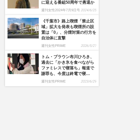
に迎える番組50周年で勇退か
週刊女性2024年7月9日号
2024/6/25
《千葉市》路上喫煙「禁止区
域」拡大を発表も喫煙所の設
置は「0」、分煙対策の行方を
自治体に直撃
週刊女性PRIME
2026/5/27
トム・ブラウン布川ひろき、
過去に「かき氷を食べながら
ファミレスで寝落ち」報道で
謝罪も、今度は終電で寝…
週刊女性PRIME
2023/6/29