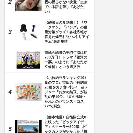
親の揺るがない決意「生き
ている証を残してあげた
い」
《酷暑日の夏到来！》『ワ
ークマン』『ハンズ』の猛
暑対策グッズ！各社広報が
答えた爆売れ“ひんやりアイ
テム”最新事情
市議会議員の平均年収は約
700万円！ ドラマ『銀河の
一票』のように「あなたが
立候補」という選択肢
《小粒納豆ランキング10》
食のプロが市販の小粒納豆
20種をガチ食べ比べ！超メ
ジャー「おかめ納豆」が波
乱の第10位、“豆の風味・
たれとのバランス・コス
パ”で判定
《熊本地震》自衛隊公式X
に映った「ビックアイデ
ア」のクーラー300箱…ビ
ックカメラが明かした「被