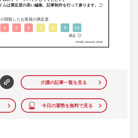
イムは満足度の高い編集、記事制作を行って参ります。ご
事の閲覧したお客様の満足度
4
5
6
7
8
9
10
🙂
満足
media weaver drive
介護の記事一覧を見る
今日の運勢を無料で見る