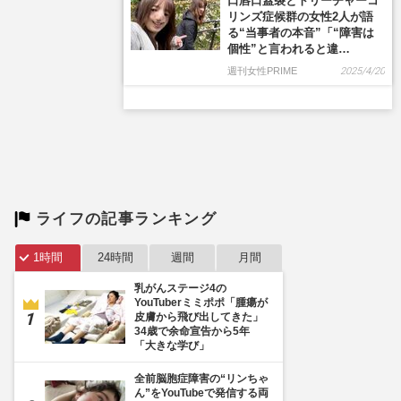
口唇口蓋裂とトリーチャーコ
リンズ症候群の女性2人が語
る“当事者の本音”「“障害は
個性”と言われると違…
週刊女性PRIME
2025/4/20
ライフの記事ランキング
1時間
24時間
週間
月間
乳がんステージ4の
YouTuberミミポポ「腫瘍が
皮膚から飛び出してきた」
34歳で余命宣告から5年
「大きな学び」
全前脳胞症障害の“リンちゃ
ん”をYouTubeで発信する両