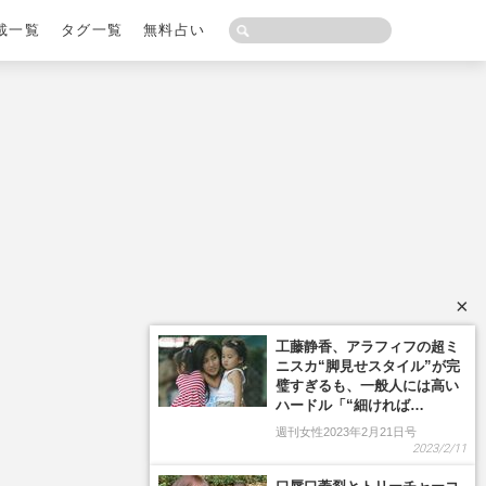
載一覧
タグ一覧
無料占い
×
工藤静香、アラフィフの超ミ
ニスカ“脚見せスタイル”が完
璧すぎるも、一般人には高い
ハードル「“細ければ…
週刊女性2023年2月21日号
2023/2/11