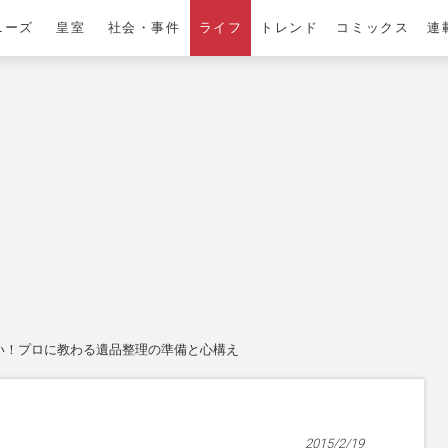
ニーズ
皇室
社会・事件
ライフ
トレンド
コミックス
連
い！プロに教わる遺品整理の準備と心構え
2015/2/19