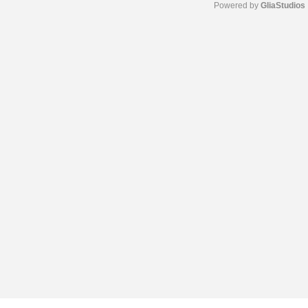
Powered by 
GliaStudios
M
u
t
e