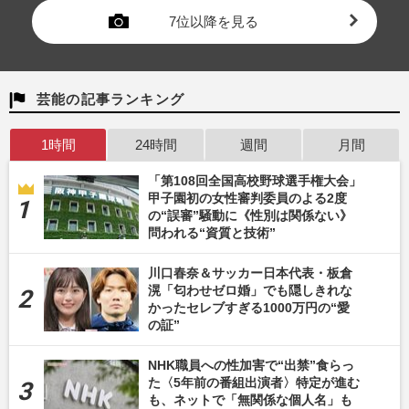
7位以降を見る
芸能の記事ランキング
1時間
24時間
週間
月間
「第108回全国高校野球選手権大会」
甲子園初の女性審判委員のよる2度
の“誤審”騒動に《性別は関係ない》
問われる“資質と技術”
川口春奈＆サッカー日本代表・板倉
滉「匂わせゼロ婚」でも隠しきれな
かったセレブすぎる1000万円の“愛
の証”
NHK職員への性加害で“出禁”食らっ
た〈5年前の番組出演者〉特定が進む
も、ネットで「無関係な個人名」も