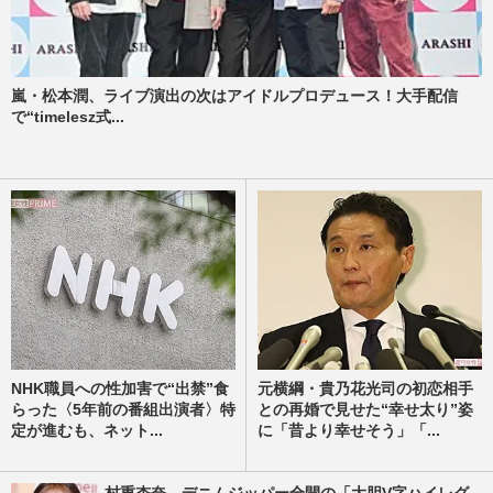
嵐・松本潤、ライブ演出の次はアイドルプロデュース！大手配信
で“timelesz式...
NHK職員への性加害で“出禁”食
元横綱・貴乃花光司の初恋相手
らった〈5年前の番組出演者〉特
との再婚で見せた“幸せ太り”姿
定が進むも、ネット...
に「昔より幸せそう」「...