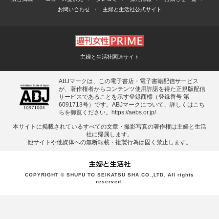
お問い合わせ
主婦と生活社公式サイト
主婦と生活社関連サイト
ABJマークは、この電子書店・電子書籍配信サービス
が、著作権者からコンテンツ使用許諾を得た正規版配信
サービスであることを示す登録商標（登録番号 第
6091713号）です。ABJマークについて、詳しくはこち
らを御覧ください。
https://aebs.or.jp/
本サイトに掲載されているすべての⽂章・撮影写真の著作権は主婦と⽣活
社に帰属します。
他サイトや他媒体への無断転載・複製⾏為は固く禁⽌します。
COPYRIGHT © SHUFU TO SEIKATSU SHA CO.,LTD. All rights
reserved.