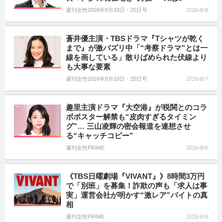
週刊女性2026年8月18日・25日号
2026/8/8
蒼井優主演・TBSドラマ『Tシャツが乾く
まで』が激バズリ中「“考察ドラマ”とは一
線を画している」散りばめられた伏線より
も大事な要素
週刊女性2026年8月18日・25日号
2026/8/7
趣里主演ドラマ『大空港』が税関とのコラ
ボポスター解禁も“皮肉すぎるタイミン
グ”… 三山凌輝の密会報道を連想させ
る“キャッチコピー”
週刊女性PRIME
2026/8/6
《TBS日曜劇場『VIVANT』》8時間3万円
で「別班」を募集！詐欺の声も「求人は事
実」運営会社が明かす“激レア”バイトの真
相
週刊女性PRIME
2026/8/6