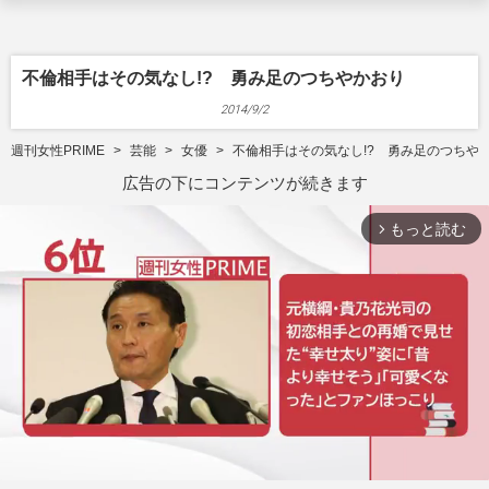
不倫相手はその気なし!? 勇み足のつちやかおり
2014/9/2
週刊女性PRIME
芸能
女優
不倫相手はその気なし!? 勇み足のつちや
広告の下にコンテンツが続きます
もっと読む
arrow_forward_ios