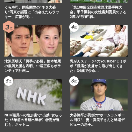
くら寿司、閉店間際の“ネタ大盛
「第108回全国高校野球選手権大
り”写真が話題に「出会えたらラッ
会」甲子園初の女性審判委員のよる
キー」広報が明…
2度の“誤審”騒…
滝沢秀明氏「男手が必要」熊本地震
乳がんステージ4のYouTuberミミポ
の復興支援を表明、中居正広もボラ
ポ「腫瘍が皮膚から飛び出してき
ンティア計画…
た」34歳で余命…
NHK職員への性加害で“出禁”食らっ
大谷翔平が異例の“ホームランボー
た〈5年前の番組出演者〉特定が進
ル回収”、妻・真美子さんと球場デ
むも、ネット…
ビューの息子…