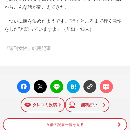
からこんな話が聞こえてきた。
「ついに腹を決めたようです。“行くところまで行く覚悟
をした”と語っていますよ」（前出・知人）
『週刊女性』転用記事
facebo
X ポス
LINE
はてな
コメン
ok い
ト
ブック
ト
いね
マーク
に追加
タレコミ投稿
無料占い
女優の記事一覧を見る