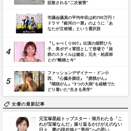
拡散される“二次被害”
市議会議員の平均年収は約700万円！
ドラマ『銀河の一票』のように「あ
なたが立候補」という選択肢
『しゃべくり007』出演の畑野ひろ
子、美ボディ軍団として登場で「抜
群のスタイルは健在」元夫・柏原崇
との“離婚と今”
ファッションデザイナー・ドン小
西、『心臓弁膜症』『膀胱がん』
『咽頭がん』“3つの大病”を経験でた
どり着いた“生きる美学”
女優の最新記事
元宝塚星組トップスター・湖月わたる「こ
れが宝塚なんだ」振り返るかけがえのない
日々、夢の現在地と“男役”への思い