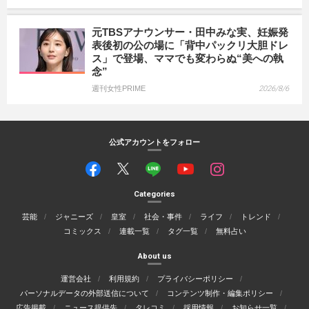
元TBSアナウンサー・田中みな実、妊娠発
表後初の公の場に「背中パックリ大胆ドレ
ス」で登場、ママでも変わらぬ“美への執
念”
週刊女性PRIME
2026/8/6
公式アカウントをフォロー
Categories
芸能
ジャニーズ
皇室
社会・事件
ライフ
トレンド
コミックス
連載一覧
タグ一覧
無料占い
About us
運営会社
利用規約
プライバシーポリシー
パーソナルデータの外部送信について
コンテンツ制作・編集ポリシー
広告掲載
ニュース提供先
タレコミ
採用情報
お知らせ一覧