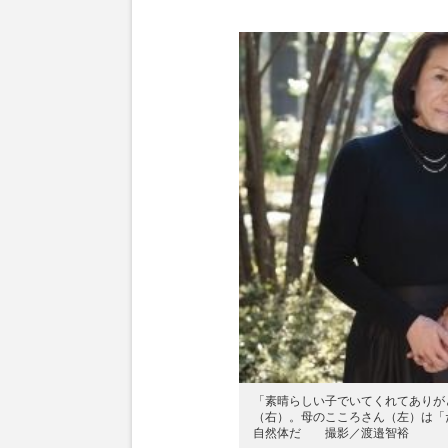
「素晴らしい子でいてくれてありが
（右）。母のこころさん（左）は「
自然体だ 撮影／渡邉智裕