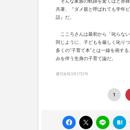
そんな家族の軌跡を驚くほど赤裸
共著、『ダメ親と呼ばれても学年ビ
話』だ。
こころさんは最初から「叱らない
同じように、子どもを厳しく叱りつ
多くの"子育て本"とは一線を画す
みを伴う生身の子育て論だ。
週刊女性3月17日号
1
faceboo
X ポス
LINE
はてな
k いい
ト
ブック
ね
マーク