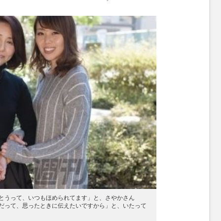
M
u
t
e
とうって、いつもほめられてます」と、さやかさん
だって、思ったときに伝えたいですから」と、いたって