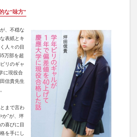
的な"味方"
が、不穏な
な表紙とキ
く人々の目
65万部を超
ビリのギャ
学に現役合
田信貴先生
。
とまで言わ
やか"が、坪
の喜びに目
格を手にし