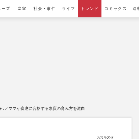
ニーズ
皇室
社会・事件
ライフ
トレンド
コミックス
連
ギャル"ママが慶應に合格する素質の育み方を激白
2015/3/8