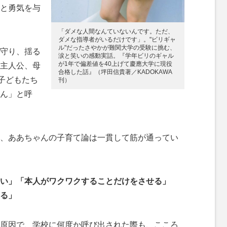
と勇気を与
「ダメな人間なんていないんです。ただ、
ダメな指導者がいるだけです」。"ビリギャ
ル"だったさやかが難関大学の受験に挑む、
守り、揺る
涙と笑いの感動実話。『学年ビリのギャル
が1年で偏差値を40上げて慶應大学に現役
主人公、母
合格した話』（坪田信貴著／KADOKAWA
子どもたち
刊）
ん」と呼
、ああちゃんの子育て論は一貫して筋が通ってい
い」「本人がワクワクすることだけをさせる」
る」
原因で、学校に何度か呼び出された際も、こころ