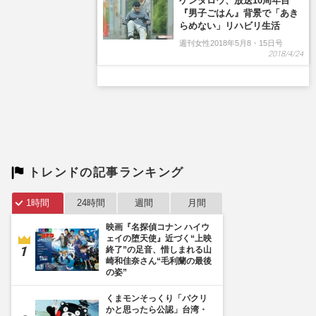
ケンタロウ、放送10周年目
『男子ごはん』背景で「あき
らめない」リハビリ生活
週刊女性2018年5月8・15日号
2018/4/24
トレンドの記事ランキング
1時間
24時間
週間
月間
映画『名探偵コナン ハイウ
ェイの堕天使』近づく“上映
終了”の足音、惜しまれる山
崎和佳奈さん“毛利蘭の最後
の姿”
くまモンそっくり「パクリ
かと思ったら公認」台湾・