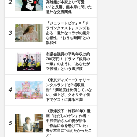
高雄熊が本家より“可愛
い”と反響、熊本県に聞いた
意外な交流関係
『ジェラートピケ』×『ド
ラゴンクエスト』メンズも
ある！意外なコラボの意外
な相性、“おうち時間”との
親和性
市議会議員の平均年収は約
700万円！ ドラマ『銀河の
一票』のように「あなたが
立候補」という選択肢
《東京ディズニー》オリエ
ンタルランドが“増収報
告”「満足度は比例していな
い」値上げ、クオリティ低
下でゲストに募る不満
《原爆投下・終戦80年》漫
画『はだしのゲン』作者・
中沢啓治さんの妻が語る
「作品に命を懸けていた」
夫が本当に“伝えたかったこ
と”