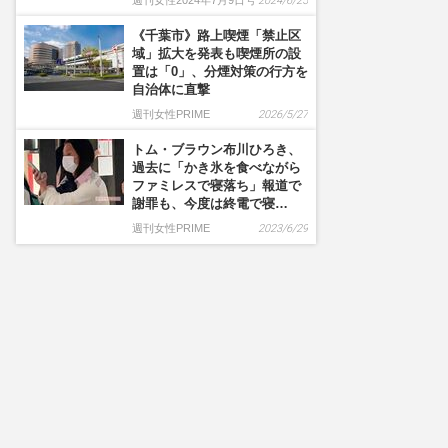
週刊女性2024年7月9日号
2024/6/25
《千葉市》路上喫煙「禁止区
域」拡大を発表も喫煙所の設
置は「0」、分煙対策の行方を
自治体に直撃
週刊女性PRIME
2026/5/27
トム・ブラウン布川ひろき、
過去に「かき氷を食べながら
ファミレスで寝落ち」報道で
謝罪も、今度は終電で寝…
週刊女性PRIME
2023/6/29