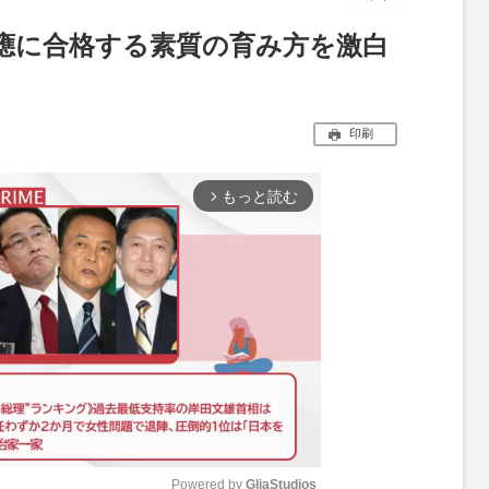
慶應に合格する素質の育み方を激白
印刷
もっと読む
arrow_forward_ios
Powered by 
GliaStudios