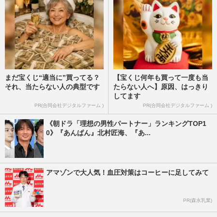
まだ宝くじ“適当に”買ってる？
【宝くじ何年も買って一度も当
それ、当たらない人の典型です
たらない人へ】原因、はっきり
してます
PR(合同会社デジタルファーム )
PR(合同会社デジタルファーム )
《朝ドラ「理想の男性パートナー」ランキングTOP1
0》『あんぱん』北村匠海、『あ...
アマゾンで大人気！血圧対策はコーヒーに足してみて
PR(森永乳業)