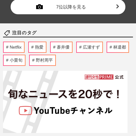
7位以降を見る
注目のタグ
Netflix
熱愛
蒼井優
広瀬すず
林遣都
小栗旬
野村周平