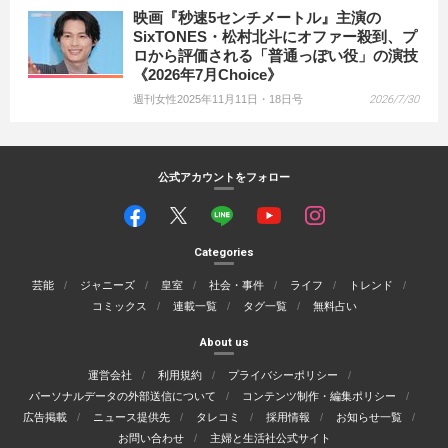
映画『秒速5センチメートル』主演の
SixTONES・松村北斗にオファー殺到、プ
ロから評価される「普通っぽい役」の演技
《2026年7月Choice》
週刊女性2025年11月11日・18日号
2026/7/30
公式アカウントをフォロー
Categories
芸能
ジャニーズ
皇室
社会・事件
ライフ
トレンド
コミックス
連載一覧
タグ一覧
無料占い
About us
運営会社
利用規約
プライバシーポリシー
パーソナルデータの外部送信について
コンテンツ制作・編集ポリシー
広告掲載
ニュース提供先
タレコミ
採用情報
お知らせ一覧
お問い合わせ
主婦と生活社公式サイト