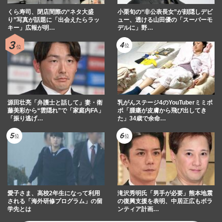
くら寿司、閉店間際の“ネタ大盛
小栗旬の“非公表長女”が顔隠しデビ
り”写真が話題に「出会えたらラッ
ュー、透ける山田優の「スーパーモ
キー」広報が明…
デルに」野…
源田壮亮「弁護士と話して」妻・衛
乳がんステージ4のYouTuberミミポ
藤美彩から“雲隠れ”で「家庭内FA」
ポ「腫瘍が皮膚から飛び出してき
「振り逃げ…
た」34歳で余命…
愛子さま、高校2年生になって利用
滝沢秀明氏「男手が必要」熊本地震
される「海外研修プログラム」の留
の復興支援を表明、中居正広もボラ
学先とは
ンティア計画…