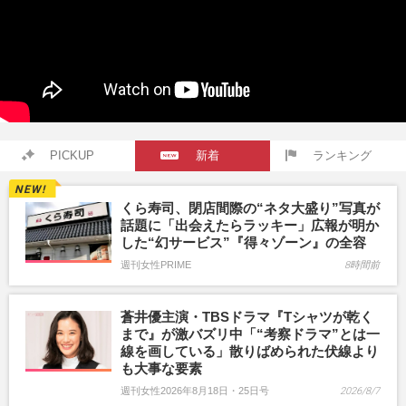
PICKUP
新着
ランキング
くら寿司、閉店間際の“ネタ大盛り”写真が
話題に「出会えたらラッキー」広報が明か
した“幻サービス”『得々ゾーン』の全容
週刊女性PRIME
8時間前
蒼井優主演・TBSドラマ『Tシャツが乾く
まで』が激バズリ中「“考察ドラマ”とは一
線を画している」散りばめられた伏線より
も大事な要素
週刊女性2026年8月18日・25日号
2026/8/7