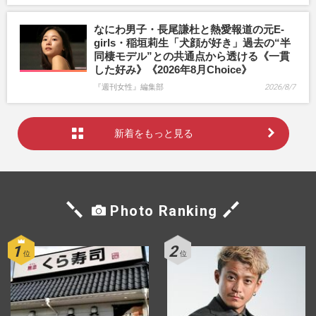
なにわ男子・長尾謙杜と熱愛報道の元E-
girls・稲垣莉生「犬顔が好き」過去の“半
同棲モデル”との共通点から透ける《一貫
した好み》《2026年8月Choice》
『週刊女性』編集部
2026/8/7
新着をもっと見る
Photo Ranking