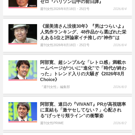
ゼロ『ハリソン山中の前日譚』
週刊女性2026年8月18日・25日号
2026/8/4
《渥美清さん没後30年》『男はつらいよ』
人気作ランキング、48作品から選ばれた栄
えある1位と評論家イチ推しの“神作”は
週刊女性2026年8月18日・25日号
2026/8/4
阿部寛、超シンプルな「レトロ感」満載ホ
ームページがついに“進化”で「時代が終わ
った」トレンド入りの大騒ぎ《2026年8月
Choice》
『週刊女性』編集部
2026/8/3
阿部寛、連日の『VIVANT』PRが高視聴率
に直結も「激ヤセしてない？」心配され
る“げっそり頬ライン”の衝撃姿
週刊女性PRIME
2026/8/2