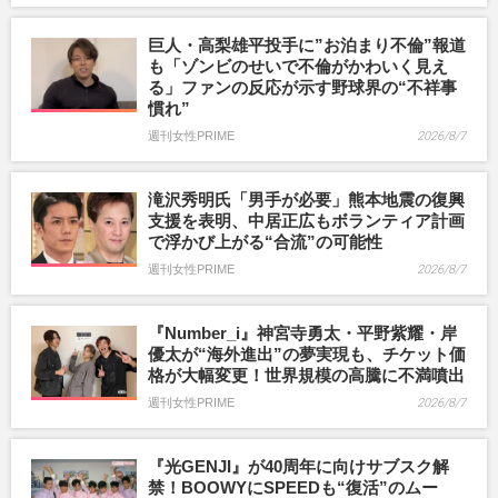
巨人・高梨雄平投手に”お泊まり不倫”報道
も「ゾンビのせいで不倫がかわいく見え
る」ファンの反応が示す野球界の“不祥事
慣れ”
週刊女性PRIME
2026/8/7
滝沢秀明氏「男手が必要」熊本地震の復興
支援を表明、中居正広もボランティア計画
で浮かび上がる“合流”の可能性
週刊女性PRIME
2026/8/7
『Number_i』神宮寺勇太・平野紫耀・岸
優太が“海外進出”の夢実現も、チケット価
格が大幅変更！世界規模の高騰に不満噴出
週刊女性PRIME
2026/8/7
『光GENJI』が40周年に向けサブスク解
禁！BOOWYにSPEEDも“復活”のムー