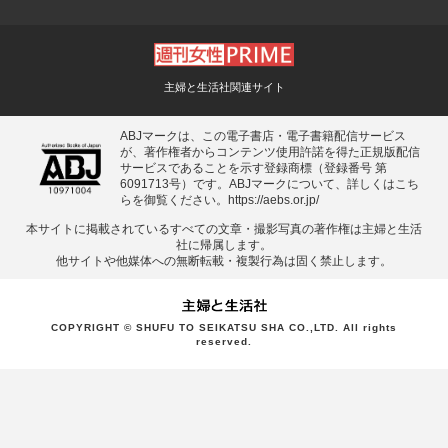
主婦と生活社関連サイト
ABJマークは、この電子書店・電子書籍配信サービス
が、著作権者からコンテンツ使用許諾を得た正規版配信
サービスであることを示す登録商標（登録番号 第
6091713号）です。ABJマークについて、詳しくはこち
らを御覧ください。
https://aebs.or.jp/
本サイトに掲載されているすべての⽂章・撮影写真の著作権は主婦と⽣活
社に帰属します。
他サイトや他媒体への無断転載・複製⾏為は固く禁⽌します。
COPYRIGHT © SHUFU TO SEIKATSU SHA CO.,LTD. All rights
reserved.