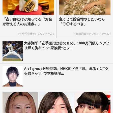
「占い師だけが知ってる〝お金
宝くじで貯金増やしたいなら
が増える人の共通点〟」
「〇〇するべき」
PR(合同会社デジタルファーム )
PR(合同会社デジタルファーム )
大谷翔平「左手薬指は妻のもの」1000万円級リングよ
り輝く胸キュン“家族愛”とフ...
Aぇ! group佐野晶哉、NHK朝ドラ『風、薫る』に“ク
セ強キャラ”で本格登場...