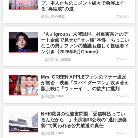
ブ、本人たちのコメント続々で急浮上す
る“再結成”の道
週刊女性PRIME
2026/8/7
『Aぇ!group』末澤誠也、村重杏奈とのデ
ート企画で見せた“オレ様”本性「ちっこい
なこの男」ファンの擁護も虚しく視聴者ド
ン引き《2026年8月Choice》
『週刊女性』編集部
2026/8/7
Mrs. GREEN APPLEファンのマナー違反
が賛否、映画『スパイダーマン』吹き替え
版上映に「ウェーイ！」の歓声に批判
週刊女性PRIME
2026/8/7
NHK職員の性被害問題「受信料払ってい
るんだから…」出演者非公表の“逃げ腰姿
勢”で問われる公共放送の責任
週刊女性PRIME
2026/8/7