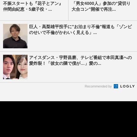
不振スタートも『花子とアン』
「男女4000人」参加の“貸切り
仲間由紀恵・5歳子役・...
大合コン”開催で再注...
巨人・高梨雄平投手に”お泊まり不倫”報道も「ゾンビ
のせいで不倫がかわいく見える」...
アイスダンス・宇野昌磨、テレビ番組で本田真凜への
愛炸裂！「彼女の隣で僕が…」愛の...
Recommended by