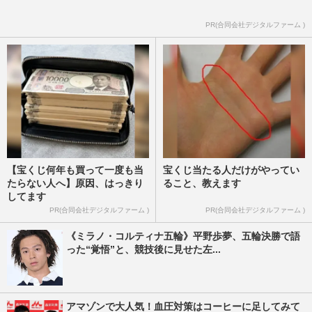
PR(合同会社デジタルファーム )
【宝くじ何年も買って一度も当
宝くじ当たる人だけがやってい
たらない人へ】原因、はっきり
ること、教えます
してます
PR(合同会社デジタルファーム )
PR(合同会社デジタルファーム )
《ミラノ・コルティナ五輪》平野歩夢、五輪決勝で語
った“覚悟”と、競技後に見せた左...
アマゾンで大人気！血圧対策はコーヒーに足してみて