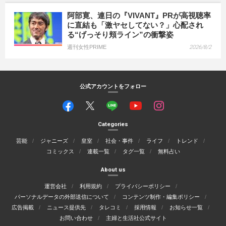
阿部寛、連日の『VIVANT』PRが高視聴率
に直結も「激ヤセしてない？」心配され
る“げっそり頬ライン”の衝撃姿
週刊女性PRIME
2026/8/2
公式アカウントをフォロー
Categories
芸能
ジャニーズ
皇室
社会・事件
ライフ
トレンド
コミックス
連載一覧
タグ一覧
無料占い
About us
運営会社
利用規約
プライバシーポリシー
パーソナルデータの外部送信について
コンテンツ制作・編集ポリシー
広告掲載
ニュース提供先
タレコミ
採用情報
お知らせ一覧
お問い合わせ
主婦と生活社公式サイト