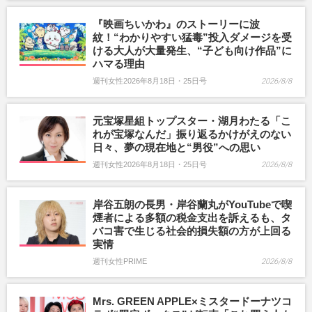
『映画ちいかわ』のストーリーに波
紋！“わかりやすい猛毒”投入ダメージを受
ける大人が大量発生、“子ども向け作品”に
ハマる理由
週刊女性2026年8月18日・25日号
2026/8/8
元宝塚星組トップスター・湖月わたる「こ
れが宝塚なんだ」振り返るかけがえのない
日々、夢の現在地と“男役”への思い
週刊女性2026年8月18日・25日号
2026/8/8
岸谷五朗の長男・岸谷蘭丸がYouTubeで喫
煙者による多額の税金支出を訴えるも、タ
バコ害で生じる社会的損失額の方が上回る
実情
週刊女性PRIME
2026/8/8
Mrs. GREEN APPLE×ミスタードーナツコ