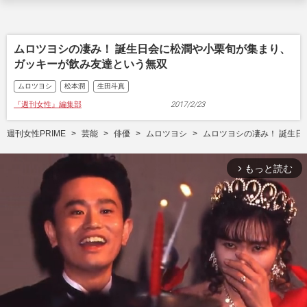
ムロツヨシの凄み！ 誕生日会に松潤や小栗旬が集まり、
ガッキーが飲み友達という無双
ムロツヨシ
松本潤
生田斗真
『週刊女性』編集部
2017/2/23
週刊女性PRIME
芸能
俳優
ムロツヨシ
ムロツヨシの凄み！ 誕生
もっと読む
arrow_forward_ios