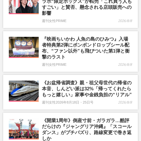
ラボ“限定ボックス”が転売「これ買う人も
すごい」と賛否、懸念される店頭販売への
影響
週刊女性PRIME
2026/8/8
『映画ちいかわ 人魚の島のひみつ』入場
者特典第2弾にボンボンドロップシール配
布、“ファン以外”も飛びついた第1弾と衝
撃のラスト
週刊女性PRIME
2026/8/8
《お盆帰省調査》親・祖父母世代の帰省の
本音、しんどい派は32%「帰ってくれたら
もっと嬉しい」家事や金銭負担の“リアル”
週刊女性2026年8月18日・25日号
2026/8/8
《開業1周年》倒産寸前・ガラガラ…酷評
だらけの『ジャングリア沖縄』「スコール
ダンス」がプチバズり、路線変更で巻き返
しか