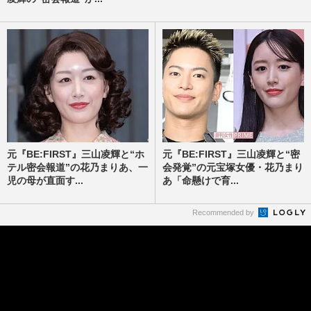
元『BE:FIRST』三山凌輝と“ホ
元『BE:FIRST』三山凌輝と“密
テル密会報道”の花乃まりあ、一
会発覚”の元宝塚女優・花乃まり
児の母が直面す...
あ「命懸けで育...
Recommended by