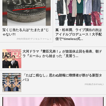
宝くじ当たる人は“たまたま”じ
嵐・松本潤、ライブ演出の次は
ゃない?!
アイドルプロデュース！大手配
信で“timelesz式...
PR(合同会社デジタルファーム )
大河ドラマ『豊臣兄弟！』が放送休止回を発表、朝ド
ラ『エール』から始まった「見習う...
「たばこ税なし」思わぬ朗報に喫煙者が群がる新型タ
バコ
PR(株式会社HAL)