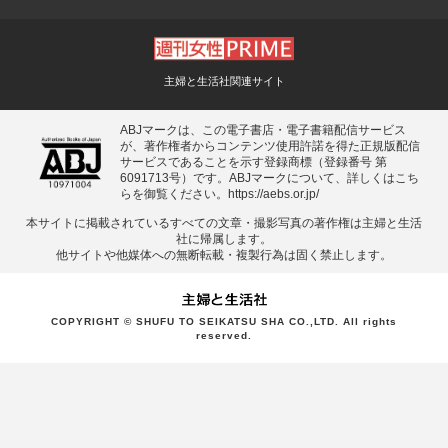
主婦と生活社関連サイト
ABJマークは、この電子書店・電子書籍配信サービス
が、著作権者からコンテンツ使用許諾を得た正規版配信
サービスであることを示す登録商標（登録番号 第
6091713号）です。ABJマークについて、詳しくはこち
らを御覧ください。
https://aebs.or.jp/
本サイトに掲載されているすべての⽂章・撮影写真の著作権は主婦と⽣活
社に帰属します。
他サイトや他媒体への無断転載・複製⾏為は固く禁⽌します。
COPYRIGHT © SHUFU TO SEIKATSU SHA CO.,LTD. All rights
reserved.