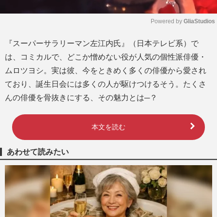
Powered by 
GliaStudios
M
『スーパーサラリーマン左江内氏』（日本テレビ系）で
u
は、コミカルで、どこか憎めない役が人気の個性派俳優・
t
e
ムロツヨシ。実は彼、今をときめく多くの俳優から愛され
ており、誕生日会には多くの人が駆けつけるそう。たくさ
んの俳優を骨抜きにする、その魅力とは─？
本文を読む
あわせて読みたい