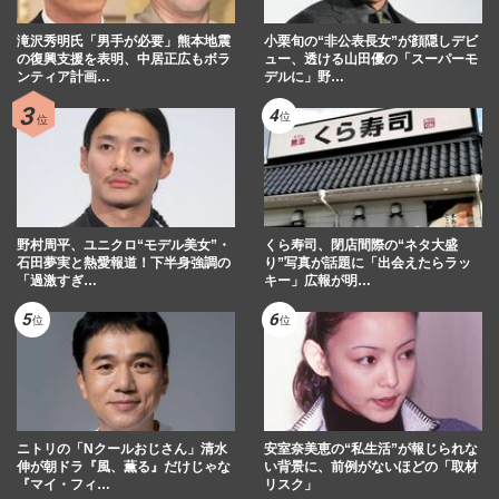
滝沢秀明氏「男手が必要」熊本地震
小栗旬の“非公表長女”が顔隠しデビ
の復興支援を表明、中居正広もボラ
ュー、透ける山田優の「スーパーモ
ンティア計画…
デルに」野…
野村周平、ユニクロ“モデル美女”・
くら寿司、閉店間際の“ネタ大盛
石田夢実と熱愛報道！下半身強調の
り”写真が話題に「出会えたらラッ
「過激すぎ…
キー」広報が明…
ニトリの「Nクールおじさん」清水
安室奈美恵の“私生活”が報じられな
伸が朝ドラ『風、薫る』だけじゃな
い背景に、前例がないほどの「取材
『マイ・フィ…
リスク」