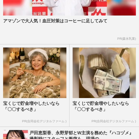
アマゾンで大人気！血圧対策はコーヒーに足してみて
PR(森永乳業)
宝くじで貯金増やしたいなら
宝くじで貯金増やしたいなら
「〇〇するべき」
「〇〇するべき」
PR(合同会社デジタルファーム )
PR(合同会社デジタルファーム )
戸田恵梨香、永野芽郁とW主演を務めた『ハコヅメ』
撮影時にスタッフと衝突も、現場の...