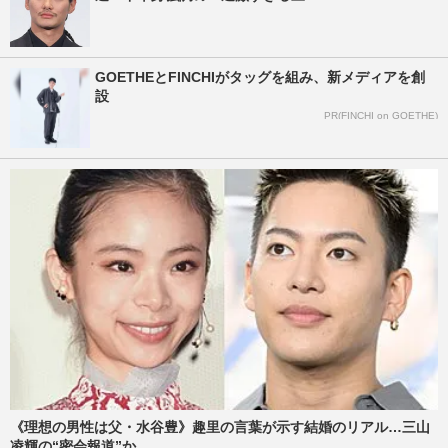
GOETHEとFINCHIがタッグを組み、新メディアを創
設
PR(FINCHI on GOETHE)
《理想の男性は父・水谷豊》趣里の言葉が示す結婚のリアル…三山
凌輝の“密会報道”か...