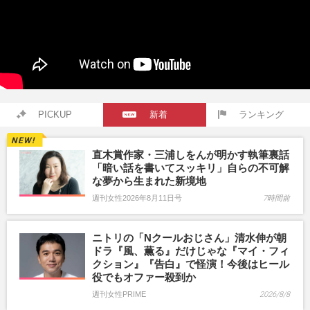
PICKUP
新着
ランキング
直木賞作家・三浦しをんが明かす執筆裏話
「暗い話を書いてスッキリ」自らの不可解
な夢から生まれた新境地
週刊女性2026年8月11日号
7時間前
ニトリの「Nクールおじさん」清水伸が朝
ドラ『風、薫る』だけじゃな『マイ・フィ
クション』『告白』で怪演！今後はヒール
役でもオファー殺到か
週刊女性PRIME
2026/8/8