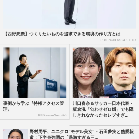
【西野亮廣】つくりたいものを追求できる環境の作り方とは
PR(FINCHI on GOETHE)
事例から学ぶ『特権アクセス管
川口春奈＆サッカー日本代表・
理』
板倉滉「匂わせゼロ婚」でも隠
しきれなかったセレブすぎ...
PR(KeeperSecurity)
野村周平、ユニクロ“モデル美女”・石田夢実と熱愛報
道！下半身強調の「過激すぎる三...