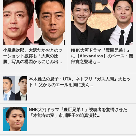
小泉進次郎、大沢たかおとのツ
NHK大河ドラマ『豊臣兄弟！』
ーショット披露も「大沢の圧
に［Alexandros］のベース・磯
勝」写真の構図からにじみ出...
部寛之登場も...
本木雅弘の息子・UTA、ネトフリ『ガス人間』大ヒッ
ト！ 父からのエールを胸に挑ん...
NHK大河ドラマ『豊臣兄弟！』視聴者を驚愕させた
「本能寺の変」市川團子の迫真演技...