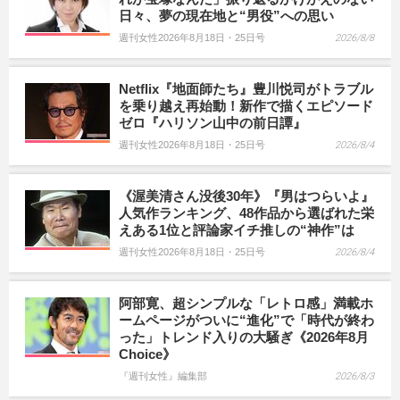
日々、夢の現在地と“男役”への思い
週刊女性2026年8月18日・25日号
2026/8/8
Netflix『地面師たち』豊川悦司がトラブル
を乗り越え再始動！新作で描くエピソード
ゼロ『ハリソン山中の前日譚』
週刊女性2026年8月18日・25日号
2026/8/4
《渥美清さん没後30年》『男はつらいよ』
人気作ランキング、48作品から選ばれた栄
えある1位と評論家イチ推しの“神作”は
週刊女性2026年8月18日・25日号
2026/8/4
阿部寛、超シンプルな「レトロ感」満載ホ
ームページがついに“進化”で「時代が終わ
った」トレンド入りの大騒ぎ《2026年8月
Choice》
『週刊女性』編集部
2026/8/3